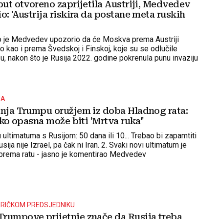
put otvoreno zaprijetila Austriji, Medvedev
o: 'Austrija riskira da postane meta ruskih
o je Medvedev upozorio da će Moskva prema Austriji
o kao i prema Švedskoj i Finskoj, koje su se odlučile
-u, nakon što je Rusija 2022. godine pokrenula punu invaziju
JA
tnja Trumpu oružjem iz doba Hladnog rata:
liko opasna može biti 'Mrtva ruka''
u ultimatuma s Rusijom: 50 dana ili 10... Trebao bi zapamtiti
Rusija nije Izrael, pa čak ni Iran. 2. Svaki novi ultimatum je
ak prema ratu - jasno je komentirao Medvedev
RIČKOM PREDSJEDNIKU
rumpove prijetnje znače da Rusija treba