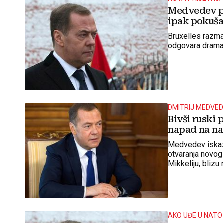
Medvedev po
ipak pokuša, 
Bruxelles razma
odgovara drama
DMITRIJ MEDVE
Bivši ruski
napad na na
Medvedev iskazu
otvaranja novo
Mikkeliju, blizu
AKO UĐE U NATO