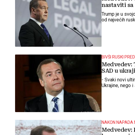
nastaviti s
Trump je u svojo
od najvećih rusk
BIVŠI RUSKI PRE
Medvedev: T
SAD u ukraji
- Svaki novi ult
Ukrajine, nego 
NAKON NAPADA 
Medvedev: R