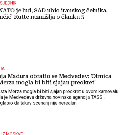
DSJEDNIK
ATO je lud, SAD ubio iranskog čelnika,
čić’ Rutte razmišlja o članku 5
JA
ja Madura obratio se Medvedev: 'Otmica
erza mogla bi biti sjajan preokret'
sta Merza mogla bi biti sjajan preokret u ovom karnevalu
rala je Medvedeva državna novinska agencija TASS ,
lasio da takav scenarij nije nerealan
 IZ MOSKVE