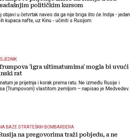
a sadašnjim političkim kursom
j objavi u četvrtak naveo da ga nije briga što će Indija - jedan
ih kupaca nafte, uz Kinu - učiniti s Rusijom.
DSJEDNIK
rumpova 'igra ultimatumima' mogla bi uvući
nski rat
imatum je prijetnja i korak prema ratu. Ne između Rusije i
i sa (Trumpovom) vlastitom zemljom – napisao je Medvedev.
NA BAZE STRATEŠKIH BOMBARDERA
usija na pregovorima traži pobjedu, a ne