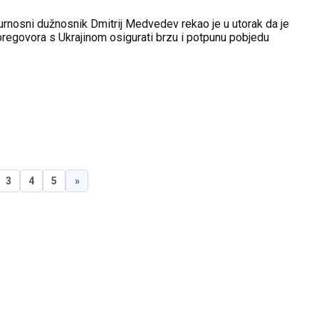
gurnosni dužnosnik Dmitrij Medvedev rekao je u utorak da je
pregovora s Ukrajinom osigurati brzu i potpunu pobjedu
3
4
5
»