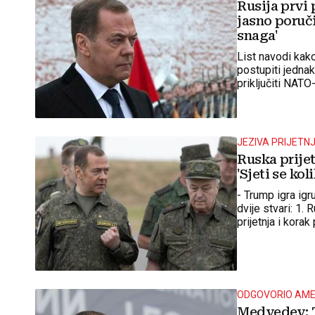
Rusija prvi 
jasno poruči
snaga'
List navodi kak
postupiti jednak
priključiti NATO
na Ukrajinu
JEZIVA PRIJETN
Ruska prije
'Sjeti se ko
- Trump igra igr
dvije stvari: 1. 
prijetnja i kor
ODGOVORIO AME
Medvedev: T