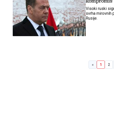
kompromis
Visoki ruski si
svrha mirovnih 
Rusije.
«
1
2