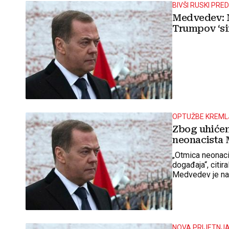
BIVŠI RUSKI PRE
Medvedev: N
Trumpov ‘sin
OPTUŽBE KREML
Zbog uhićen
neonacista M
„Otmica neonaci
događaja“, citi
Medvedev je nag
NOVA PRIJETNJA