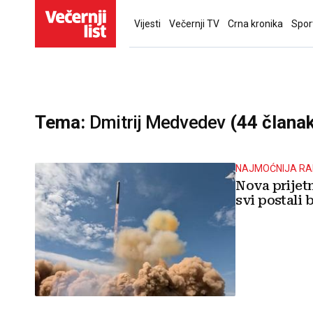
Vijesti
Večernji TV
Crna kronika
Spor
Tema:
Dmitrij Medvedev
(44 člana
NAJMOĆNIJA RA
Nova prijetn
svi postali b