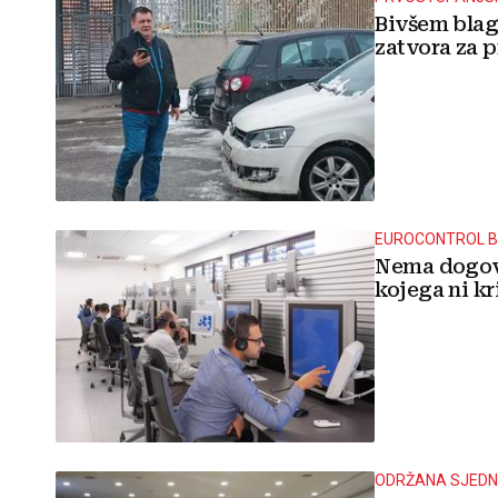
Bivšem blag
zatvora za p
EUROCONTROL B
Nema dogovo
kojega ni k
ODRŽANA SJEDN