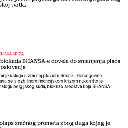
koj tvrtki
CIJSKA KRIZA
 blokada BHANSA-e dovela do smanjenja plaća
poslovanja
žanje usluga u zračnoj plovidbi Bosne i Hercegovine
a se s ozbiljnom financijskom krizom nakon što je
 nalogu belgijskog suda, blokirao sredstva koja BHANSA
 usluge upravljanja zračnim prostorom.
M
 kolaps zračnog prometa zbog duga kojeg je