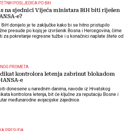
ETNIH POSLJEDICA PO BIH
s na sjednici Vijeća ministara BiH biti riješen
ANSA-e?
 BiH donijelo je te zaključke kako bi se hitno pristupilo
ražne presude po kojoj je izvršenik Bosna i Hercegovina, čime
eti za pokretanje regresne tužbe i u konačnici naplate štete od
ke.
ČNOG PROMETA
ndikat kontrolora letenja zabrinut blokadom
BHANSA-e
biti donesene u narednim danima, navode iz Hrvatskog
kata kontrolora letenja, bit će ključne za reputaciju Bosne i
tar međunarodne avijacijske zajednice.
KA PRESUDA