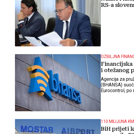
RS-a slovens
OZBILJNA FINAN
Financijska
i otežanog 
Agencija za pru
(BHANSA) suočav
Eurocontrol, po
treba primiti za
110 MILIJUNA K
BiH prijeti