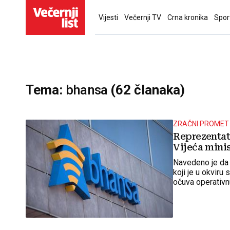
Vijesti
Večernji TV
Crna kronika
Spor
Tema:
bhansa
(62 članaka)
ZRAČNI PROMET
Reprezentat
Vijeća mini
Navedeno je da 
koji je u okviru
očuva operativn
izazovnom razd