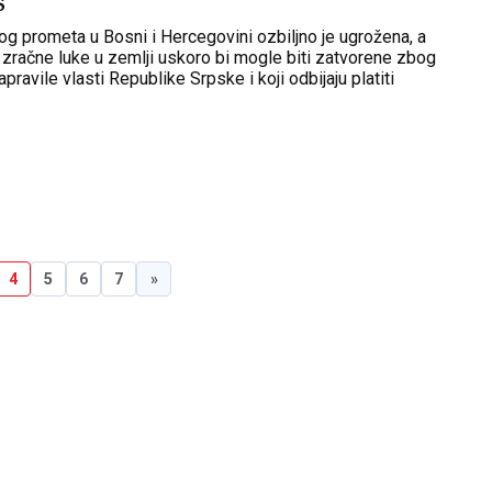
S
og prometa u Bosni i Hercegovini ozbiljno je ugrožena, a
e zračne luke u zemlji uskoro bi mogle biti zatvorene zbog
pravile vlasti Republike Srpske i koji odbijaju platiti
umjesto njih učini BiH kao država.
4
5
6
7
»