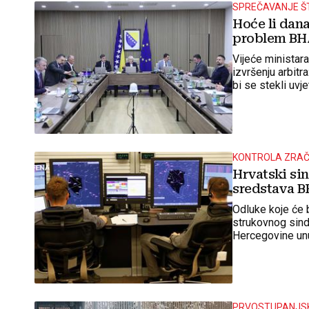
SPREČAVANJE ŠT
Hoće li dana
problem BH
Vijeće ministara
izvršenju arbit
bi se stekli uvj
Republike Srps
KONTROLA ZRA
Hrvatski si
sredstava 
Odluke koje će 
strukovnog sindi
Hercegovine unu
PRVOSTUPANJS