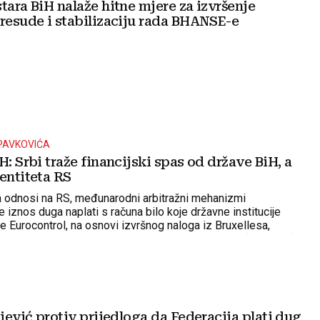
tara BiH nalaže hitne mjere za izvršenje
presude i stabilizaciju rada BHANSE-e
PAVKOVIĆA
H: Srbi traže financijski spas od države BiH, a
entiteta RS
 odnosi na RS, međunarodni arbitražni mehanizmi
iznos duga naplati s računa bilo koje državne institucije
e Eurocontrol, na osnovi izvršnog naloga iz Bruxellesa,
Agencije za pružanje usluga u zračnoj plovidbi BiH (BHANSA)
cija nema nikakve veze s predmetom spora
ljević protiv prijedloga da Federacija plati dug