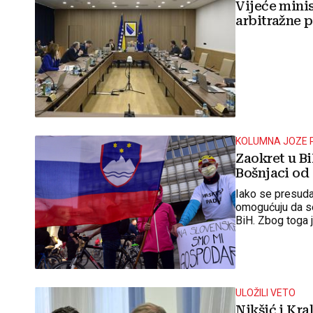
Vijeće minis
arbitražne 
KOLUMNA JOZE 
Zaokret u Bi
Bošnjaci od 
Iako se presuda
omogućuju da se 
BiH. Zbog toga j
blokirao račun 
iako ta institu
ULOŽILI VETO
Nikšić i Kra