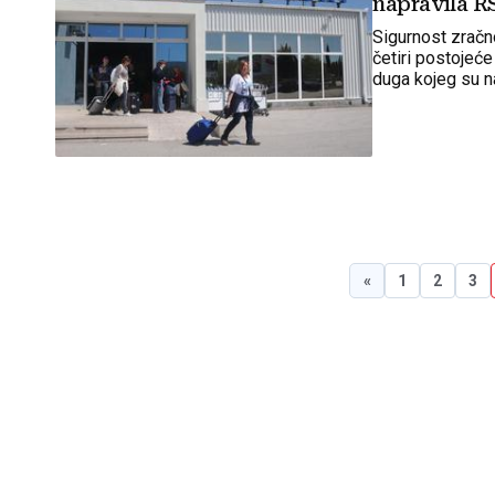
napravila R
Sigurnost zračn
četiri postojeć
duga kojeg su na
očekujući da to 
«
1
2
3