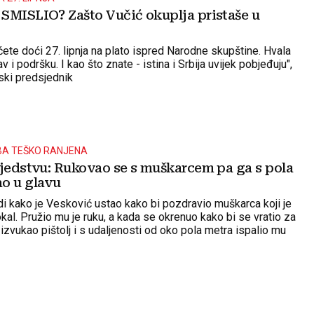
SMISLIO? Zašto Vučić okuplja pristaše u
ete doći 27. lipnja na plato ispred Narodne skupštine. Hvala
v i podršku. I kao što znate - istina i Srbija uvijek pobjeđuju",
nski predsjednik
BA TEŠKO RANJENA
sjedstvu: Rukovao se s muškarcem pa ga s pola
o u glavu
di kako je Vesković ustao kako bi pozdravio muškarca koji je
kal. Pružio mu je ruku, a kada se okrenuo kako bi se vratio za
 izvukao pištolj i s udaljenosti od oko pola metra ispalio mu