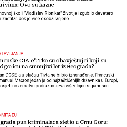
krivima: Ovo su kazne
vnoj školi "Vladislav Ribnikar" život je izgubilo devetero
i zaštitar, dok je više osoba ranjeno
STAVLJANJA
ancuske CIA-e": Tko su obavještajci koji su
dgoricu na sumnjivi let iz Beograda?
 DGSE-a u slučaju Tivta ne bi bio iznenađenje. Francuski
anuel Macron jedan je od najzaštićenijih državnika u Europi,
posjet inozemstvu podrazumijeva višeslojnu sigurnosnu
MMITA EU
ograda pun kriminalaca sletio u Crnu Goru: