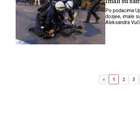
Imali su sam
Po podacima Upr
dosjee, imale s
Aleksandra Vuči
«
1
2
3