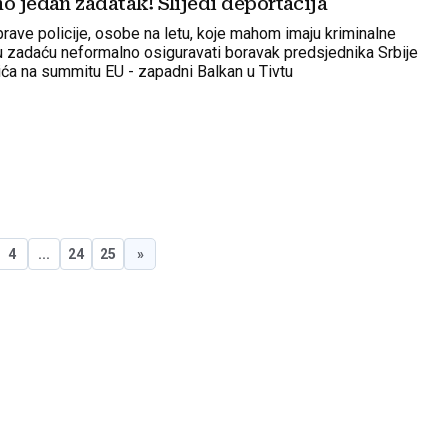
o jedan zadatak! Slijedi deportacija
ave policije, osobe na letu, koje mahom imaju kriminalne
u zadaću neformalno osiguravati boravak predsjednika Srbije
ća na summitu EU - zapadni Balkan u Tivtu
4
...
24
25
»