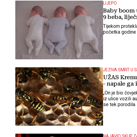
LIJEPO
Baby boom u
9 beba, liječ
Tijekom protekl
početka godine 
JEZIVA SMRT U
UŽAS Krenuo
- napale ga 
„On je bio čovj
iz ulice vozili 
se tek porodila. 
NAJAVIO SKUP ZA