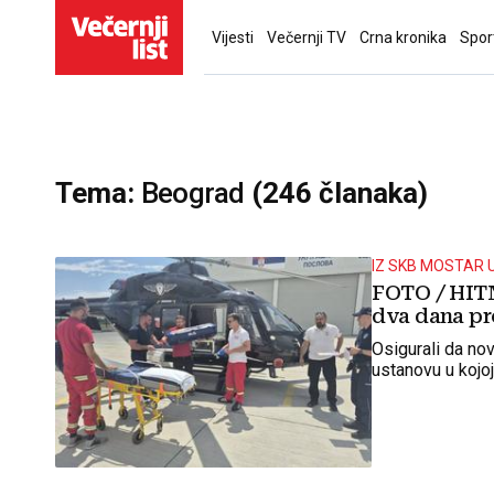
Vijesti
Večernji TV
Crna kronika
Spor
Tema:
Beograd
(246 članaka)
IZ SKB MOSTAR 
FOTO / HIT
dva dana pr
Osigurali da n
ustanovu u kojo