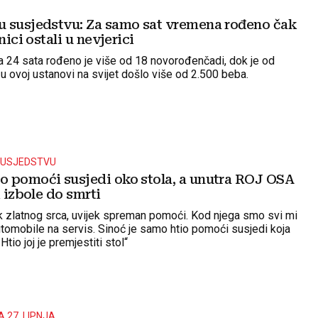
 susjedstvu: Za samo sat vremena rođeno čak
nici ostali u nevjerici
a 24 sata rođeno je više od 18 novorođenčadi, dok je od
u ovoj ustanovi na svijet došlo više od 2.500 beba.
 SUSJEDSTVU
 pomoći susjedi oko stola, a unutra ROJ OSA
i izbole do smrti
ek zlatnog srca, uvijek spreman pomoći. Kod njega smo svi mi
automobile na servis. Sinoć je samo htio pomoći susjedi koja
Htio joj je premjestiti stol“
 27. LIPNJA