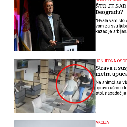
ŠTO JE SAD 
Beogradu?
"Hvala vam što ć
vam za svu ljuba
kazao je srbija
JOŠ JEDNA OSO
Strava u su
metra upuca
Na snimci se vi
upravo ušao u lo
stol, napadač je
hitac u glavu
AKCIJA