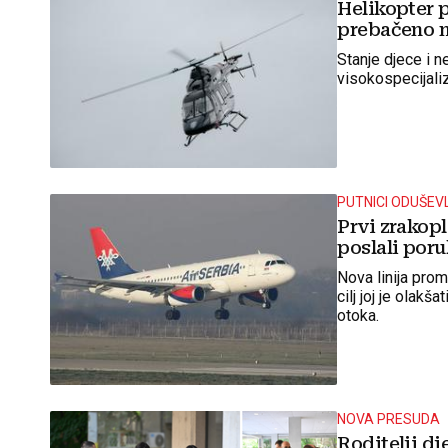
Helikopter p
prebačeno n
Stanje djece i 
visokospecijali
PUTNICI ODUŠEV
Prvi zrakopl
poslali po
Nova linija prom
cilj joj je olakš
otoka.
NOVA PRESUDA
Roditelji dj