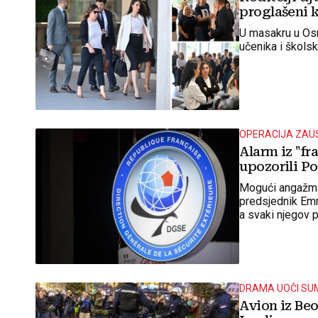
proglašeni 
U masakru u Osno
učenika i školsk
OPERACIJA ZAU
Alarm iz "fr
upozorili Po
Mogući angažman
predsjednik Emm
a svaki njegov 
pripremu.
DRAMA UOČI SU
Avion iz Be