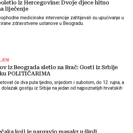
oletio iz Hercegovine: Dvoje djece hitno
a liječenje
neophodne medicinske intervencije zahtijevali su upućivanje u
zirane zdravstvene ustanove u Beogradu.
LJENI
ov iz Beograda sletio na Brač: Gosti iz Srbije
ruku POLITIČARIMA
etovat će dva puta tjedno, srijedom i subotom, do 12. rujna, a
ati dolazak gostiju iz Srbije na jedan od najpoznatijih hrvatskih
ečaka koji je napravio masakr u školi