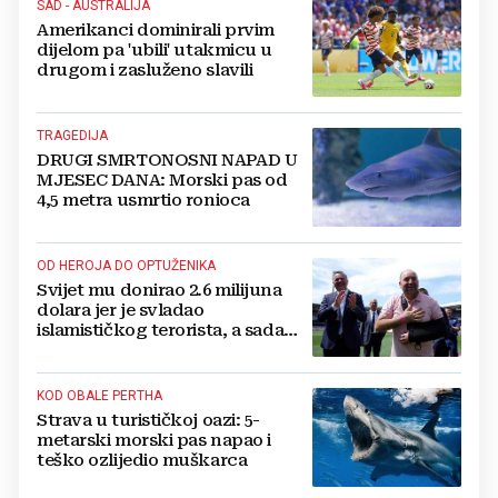
SAD - AUSTRALIJA
Amerikanci dominirali prvim
dijelom pa 'ubili' utakmicu u
drugom i zasluženo slavili
TRAGEDIJA
DRUGI SMRTONOSNI NAPAD U
MJESEC DANA: Morski pas od
4,5 metra usmrtio ronioca
OD HEROJA DO OPTUŽENIKA
Svijet mu donirao 2.6 milijuna
dolara jer je svladao
islamističkog terorista, a sada
mora na sud
KOD OBALE PERTHA
Strava u turističkoj oazi: 5-
metarski morski pas napao i
teško ozlijedio muškarca