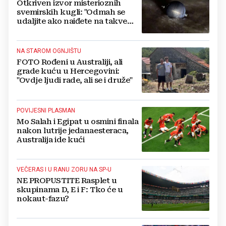
Otkriven izvor misterioznih
svemirskih kugli: "Odmah se
udaljite ako naiđete na takve
objekte"
NA STAROM OGNJIŠTU
FOTO Rođeni u Australiji, ali
grade kuću u Hercegovini:
"Ovdje ljudi rade, ali se i druže"
POVIJESNI PLASMAN
Mo Salah i Egipat u osmini finala
nakon lutrije jedanaesteraca,
Australija ide kući
VEČERAS I U RANU ZORU NA SP-U
NE PROPUSTITE Rasplet u
skupinama D, E i F: Tko će u
nokaut-fazu?