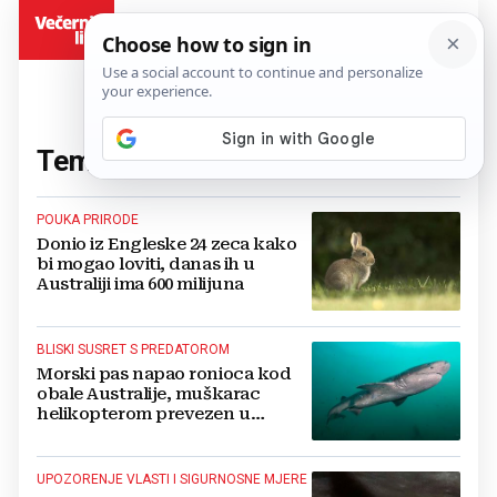
BiH
Tema:
Australija
(131 članaka)
POUKA PRIRODE
Donio iz Engleske 24 zeca kako
bi mogao loviti, danas ih u
Australiji ima 600 milijuna
BLISKI SUSRET S PREDATOROM
Morski pas napao ronioca kod
obale Australije, muškarac
helikopterom prevezen u
bolnicu
UPOZORENJE VLASTI I SIGURNOSNE MJERE