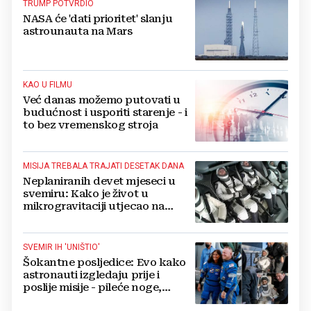
TRUMP POTVRDIO
NASA će 'dati prioritet' slanju
astrounauta na Mars
KAO U FILMU
Već danas možemo putovati u
budućnost i usporiti starenje - i
to bez vremenskog stroja
MISIJA TREBALA TRAJATI DESETAK DANA
Neplaniranih devet mjeseci u
svemiru: Kako je život u
mikrogravitaciji utjecao na
zdravlje dvoje NASA-inih
astronauta?
SVEMIR IH 'UNIŠTIO'
Šokantne posljedice: Evo kako
astronauti izgledaju prije i
poslije misije - pileće noge,
bebina stopala, neprepoznatljivi