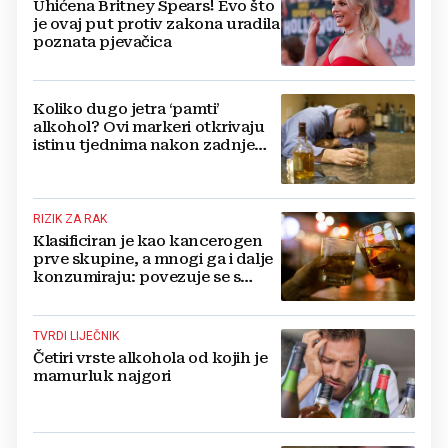
Uhićena Britney Spears! Evo što
je ovaj put protiv zakona uradila
poznata pjevačica
Koliko dugo jetra ‘pamti’
alkohol? Ovi markeri otkrivaju
istinu tjednima nakon zadnje
čaše
RIZIK ZA RAK
Klasificiran je kao kancerogen
prve skupine, a mnogi ga i dalje
konzumiraju: povezuje se s
rakom ždrijela i jednjaka
TVRDI LIJEČNIK
Četiri vrste alkohola od kojih je
mamurluk najgori