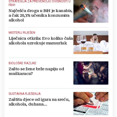
STRATEGIJA ZA PREVENCIJU OVISNOSTI U
FBIH
Najčešća droga u BiH je kanabis,
a čak 20,3% učenika konzumira
alkohol
MISTERIJ RIJEŠEN
Liječnica otkrila: Evo koliko čaša
alkohola uzrokuje mamurluk
BIOLOŠKE RAZLIKE
Zašto se žene brže napiju od
muškaraca?
SUSTAVNA RJEŠENJA
Zaštita djece od igara na sreću,
alkohola, duhana...