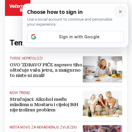
BiH
Tema:
alkohol
(209 članaka)
TVRDE HEPATOLOZI
OVO 'ZDRAVO' PIĆE zapravo tiho
oštećuje vašu jetru, a zasigurno
to niste ni znali!
NOVI TREND
Stručnjaci: Alkohol među
mladima u Mostaru i cijeloj BiH
nije izoliran problem
NIŠTA NOVO ZA NEKADAŠNJU ZVIJEZDU