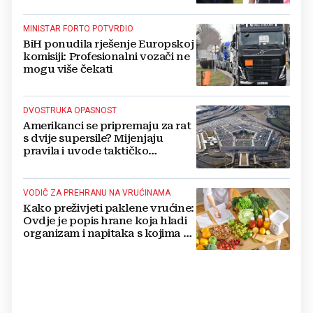
MINISTAR FORTO POTVRDIO
BiH ponudila rješenje Europskoj
komisiji: Profesionalni vozači ne
mogu više čekati
DVOSTRUKA OPASNOST
Amerikanci se pripremaju za rat
s dvije supersile? Mijenjaju
pravila i uvode taktičko
nuklearno oružje
VODIČ ZA PREHRANU NA VRUĆINAMA
Kako preživjeti paklene vrućine:
Ovdje je popis hrane koja hladi
organizam i napitaka s kojima si
činite 'medvjeđu uslugu'