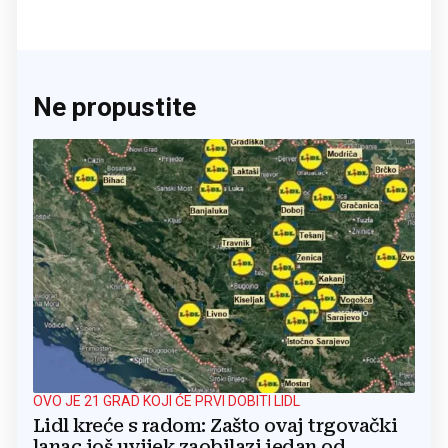
Ne propustite
OVO JE 21 GRAD KOJI ĆE PRVI DOBITI LIDL
Lidl kreće s radom: Zašto ovaj trgovački
lanac još uvijek zaobilazi jedan od