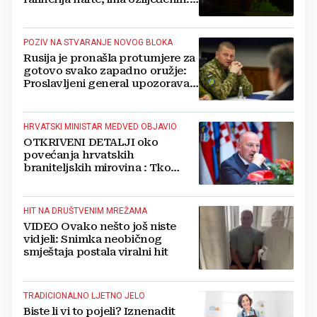
Stižu snimke
POZIV NA STVARANJE NOVOG BLOKA
Rusija je pronašla protumjere za
gotovo svako zapadno oružje:
Proslavljeni general upozorava
NATO
HRVATSKI MINISTAR MEDVED OBJAVIO
OTKRIVENI DETALJI oko
povećanja hrvatskih
braniteljskih mirovina : Tko
dobiva, a tko ne
HIT NA DRUŠTVENIM MREŽAMA
VIDEO Ovako nešto još niste
vidjeli: Snimka neobičnog
smještaja postala viralni hit
TRADICIONALNO LJETNO JELO
Biste li vi to pojeli? Iznenadit