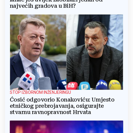
najvećih gradova u BiH?
STOP IZBORNOM INŽENJERINGU
Ćosić odgovorio Konakoviću: Umjesto
etničkog prebrojavanja, osigurajte
stvarnu ravnopravnost Hrvata