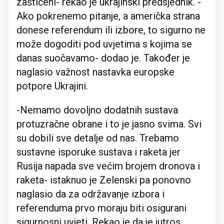
zaštićeni- rekao je ukrajinski predsjednik. -
Ako pokrenemo pitanje, a američka strana
donese referendum ili izbore, to sigurno ne
može dogoditi pod uvjetima s kojima se
danas suočavamo- dodao je. Također je
naglasio važnost nastavka europske
potpore Ukrajini.
-Nemamo dovoljno dodatnih sustava
protuzračne obrane i to je jasno svima. Svi
su dobili sve detalje od nas. Trebamo
sustavne isporuke sustava i raketa jer
Rusija napada sve većim brojem dronova i
raketa- istaknuo je Zelenski pa ponovno
naglasio da za održavanje izbora i
referenduma prvo moraju biti osigurani
sigurnosni uvjeti. Rekao je da je jutros