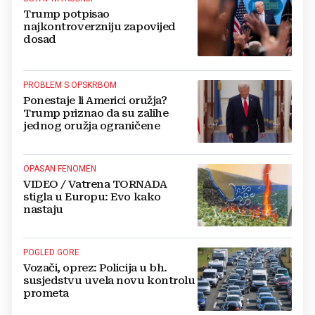
Trump potpisao
najkontroverzniju zapovijed
dosad
PROBLEM S OPSKRBOM
Ponestaje li Americi oružja?
Trump priznao da su zalihe
jednog oružja ograničene
OPASAN FENOMEN
VIDEO / Vatrena TORNADA
stigla u Europu: Evo kako
nastaju
POGLED GORE
Vozači, oprez: Policija u bh.
susjedstvu uvela novu kontrolu
prometa