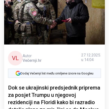
27.12.2025.
Autor
VL
u 14:04
Večernji.hr
Dodaj Večernji list među omiljene izvore na Googleu
Dok se ukrajinski predsjednik priprema
za posjet Trumpu u njegovoj
rezidenciji na Floridi kako bi razradio