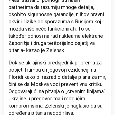
-Naši sastanci pomogli su našim
partnerima da razumiju mnoge detalje,
osobito sigurnosne garancije, njihov pravni
okvir i rizike od sporazuma s Rusijom koji
možda više neće funkcionirati. To se
također odnosi na rad nuklearne elektrane
Zaporižja i druga teritorijalno osjetljiva
pitanja- kazao je Zelenski.
Dok se ukrajinski predsjednik priprema za
posjet Trumpu u njegovoj rezidenciji na
Floridi kako bi razradio detalje plana za mir,
čini se da Moskva vodi preventivnu kritiku.
Odgovarajući na pitanja o „crvenim linijama“
Ukrajine u pregovorima i mogućim
kompromisima, Zelenski je naglasio da su
određena pitanja nedodirljiva.