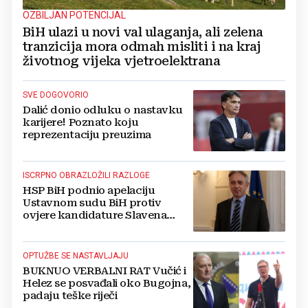
OZBILJAN POTENCIJAL
BiH ulazi u novi val ulaganja, ali zelena
tranzicija mora odmah misliti i na kraj
životnog vijeka vjetroelektrana
SVE DOGOVORIO
Dalić donio odluku o nastavku
karijere! Poznato koju
reprezentaciju preuzima
ISCRPNO OBRAZLOŽILI RAZLOGE
HSP BiH podnio apelaciju
Ustavnom sudu BiH protiv
ovjere kandidature Slavena
Kovačevića
OPTUŽBE SE NASTAVLJAJU
BUKNUO VERBALNI RAT Vučić i
Helez se posvađali oko Bugojna,
padaju teške riječi