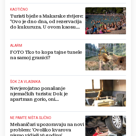
KAOTIČNO
Turisti bježe s Makarske rivijere:
"Ovo je dno dna, od rezervacija
do kukuruza. U ovom kaosu
ostajem dan i bježim"
ALARM
FOTO Tko to kopa tajne tunele
na samoj granici?
ŠOK ZA VLASNIKA
Nevjerojatno ponašanje
njemačkih turista: Dok je
apartman gorio, oni
NAZDRAVLJALI
NE PAMTE NIŠTA SLIČNO
Mehaničari upozoravaju na novi
problem: 'Ovoliko kvarova
nismo vidjeli 50 godina'