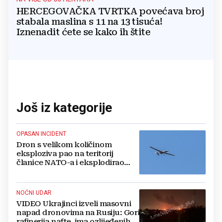
HERCEGOVAČKA TVRTKA povećava broj
stabala maslina s 11 na 13 tisuća!
Iznenadit ćete se kako ih štite
Još iz kategorije
OPASAN INCIDENT
Dron s velikom količinom
eksploziva pao na teritorij
članice NATO-a i eksplodirao
blizu plinovoda
NOĆNI UDAR
VIDEO Ukrajinci izveli masovni
napad dronovima na Rusiju: Gori
rafinerija nafte, ima ozlijeđenih.