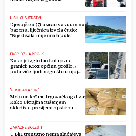
U BH. SUSJEDSTVU
Djevojčicu (7) usisao vakuum na
bazenu, liječnica izvela čudo:
"Nije disala i nije imala puls"
EKSPLOZIJA BROJKI
Kako je izgledao kolaps na
granici: Kroz općinu prošlo 5
puta više ljudi nego što u njoj
živi, čekanja trajala po 15 sati!
"RUSKI AMAZON"
Meta na leđima trgovačkog diva:
Kako Ukrajina rušenjem
skladišta presijeca opskrbu
vojske i ruši financije Kremlja
ZARAZNE BOLESTI
U BiH trenutno nema slučajeva