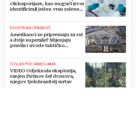
ciklosporijaze, kao mogući izvor
identificirali jednu vrsu zelene
salate
DVOSTRUKA OPASNOST
Amerikanci se pripremaju za rat
s dvije supersile? Mijenjaju
pravila i uvode taktičko
nuklearno oružje
ČOVJEK POD SANKCIJAMA
VIDEO Odjeknula eksplozija,
ranjen Putinov šef dronova,
njegov tjelohranitelj mrtav
THE WASHINGTON POST
Mediji: Posvađali se Trump i
Hegseth, predsjednik napao
ministra obrane kad je saznao
koliko je raketa na zalihama