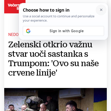
BiH
NEDODIRLJIVA PITANJA
Zelenski otkrio važnu
stvar uoči sastanka s
Trumpom: 'Ovo su naše
crvene linije'