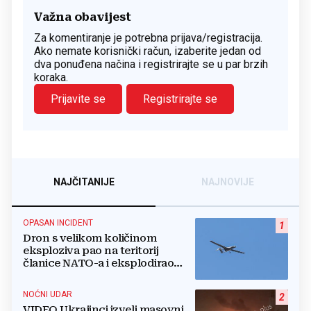
Važna obavijest
Za komentiranje je potrebna prijava/registracija.
Ako nemate korisnički račun, izaberite jedan od
dva ponuđena načina i registrirajte se u par brzih
koraka.
Prijavite se
Registrirajte se
NAJČITANIJE
NAJNOVIJE
OPASAN INCIDENT
1
Dron s velikom količinom
eksploziva pao na teritorij
članice NATO-a i eksplodirao
blizu plinovoda
NOĆNI UDAR
2
VIDEO Ukrajinci izveli masovni