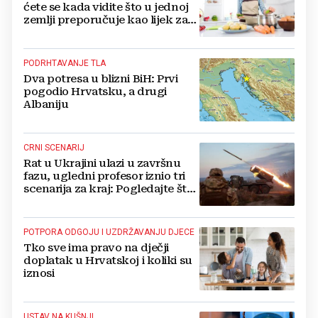
ćete se kada vidite što u jednoj
zemlji preporučuje kao lijek za
vrućinu
PODRHTAVANJE TLA
Dva potresa u blizni BiH: Prvi
pogodio Hrvatsku, a drugi
Albaniju
CRNI SCENARIJ
Rat u Ukrajini ulazi u završnu
fazu, ugledni profesor iznio tri
scenarija za kraj: Pogledajte što
u tajnosti rade Nijemci
POTPORA ODGOJU I UZDRŽAVANJU DJECE
Tko sve ima pravo na dječji
doplatak u Hrvatskoj i koliki su
iznosi
USTAV NA KUŠNJI