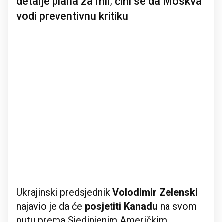
detalje plana za mir, čini se da Moskva
vodi preventivnu kritiku
Ukrajinski predsjednik
Volodimir Zelenski
najavio je da će
posjetiti Kanadu
na svom
putu prema Sjedinjenim Američkim