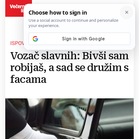
BiH
ISPOVIJEST IZ LIMUZINE
Vozač slavnih: Bivši sam
robijaš, a sad se družim s
facama