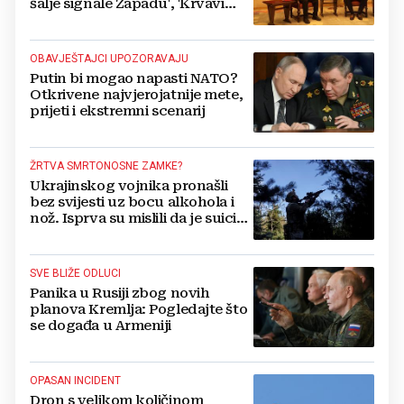
šalje signale Zapadu', 'Krvavi
klaun otišao praznih ruku'
OBAVJEŠTAJCI UPOZORAVAJU
Putin bi mogao napasti NATO?
Otkrivene najvjerojatnije mete,
prijeti i ekstremni scenarij
ŽRTVA SMRTONOSNE ZAMKE?
Ukrajinskog vojnika pronašli
bez svijesti uz bocu alkohola i
nož. Isprva su mislili da je suicid,
no otkrili su jezivu pozadinu
SVE BLIŽE ODLUCI
Panika u Rusiji zbog novih
planova Kremlja: Pogledajte što
se događa u Armeniji
OPASAN INCIDENT
Dron s velikom količinom