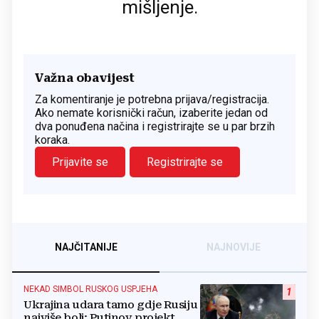
mišljenje.
Važna obavijest
Za komentiranje je potrebna prijava/registracija.
Ako nemate korisnički račun, izaberite jedan od
dva ponuđena načina i registrirajte se u par brzih
koraka.
Prijavite se
Registrirajte se
NAJČITANIJE
NAJNOVIJE
NEKAD SIMBOL RUSKOG USPJEHA
1
Ukrajina udara tamo gdje Rusiju
najviše boli: Putinov projekt