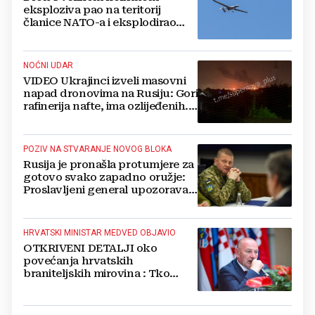
eksploziva pao na teritorij
članice NATO-a i eksplodirao
blizu plinovoda
NOĆNI UDAR
VIDEO Ukrajinci izveli masovni
napad dronovima na Rusiju: Gori
rafinerija nafte, ima ozlijeđenih.
Stižu snimke
POZIV NA STVARANJE NOVOG BLOKA
Rusija je pronašla protumjere za
gotovo svako zapadno oružje:
Proslavljeni general upozorava
NATO
HRVATSKI MINISTAR MEDVED OBJAVIO
OTKRIVENI DETALJI oko
povećanja hrvatskih
braniteljskih mirovina : Tko
dobiva, a tko ne