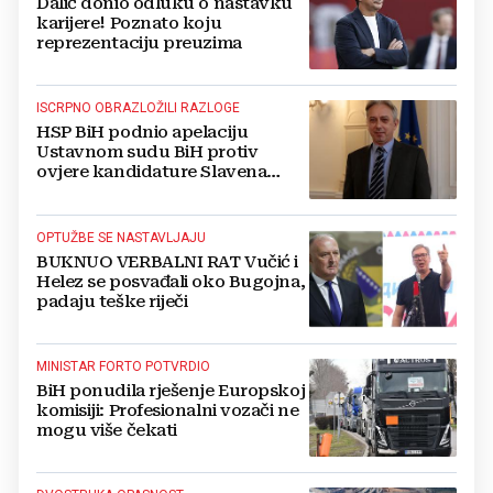
Dalić donio odluku o nastavku
karijere! Poznato koju
reprezentaciju preuzima
ISCRPNO OBRAZLOŽILI RAZLOGE
HSP BiH podnio apelaciju
Ustavnom sudu BiH protiv
ovjere kandidature Slavena
Kovačevića
OPTUŽBE SE NASTAVLJAJU
BUKNUO VERBALNI RAT Vučić i
Helez se posvađali oko Bugojna,
padaju teške riječi
MINISTAR FORTO POTVRDIO
BiH ponudila rješenje Europskoj
komisiji: Profesionalni vozači ne
mogu više čekati