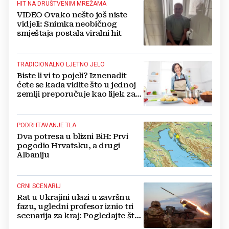
HIT NA DRUŠTVENIM MREŽAMA
VIDEO Ovako nešto još niste
vidjeli: Snimka neobičnog
smještaja postala viralni hit
TRADICIONALNO LJETNO JELO
Biste li vi to pojeli? Iznenadit
ćete se kada vidite što u jednoj
zemlji preporučuje kao lijek za
vrućinu
PODRHTAVANJE TLA
Dva potresa u blizni BiH: Prvi
pogodio Hrvatsku, a drugi
Albaniju
CRNI SCENARIJ
Rat u Ukrajini ulazi u završnu
fazu, ugledni profesor iznio tri
scenarija za kraj: Pogledajte što
u tajnosti rade Nijemci