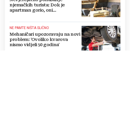
njemačkih turista: Dok je
apartman gorio, oni
NAZDRAVLJALI
NE PAMTE NIŠTA SLIČNO
Mehaničari upozoravaju na novi
problem: 'Ovoliko kvarova
nismo vidjeli 50 godina'
U BH. SUSJEDSTVU
Djevojčicu (7) usisao vakuum na
bazenu, liječnica izvela čudo:
"Nije disala i nije imala puls"
EKSPLOZIJA BROJKI
Kako je izgledao kolaps na
granici: Kroz općinu prošlo 5
puta više ljudi nego što u njoj
živi, čekanja trajala po 15 sati!