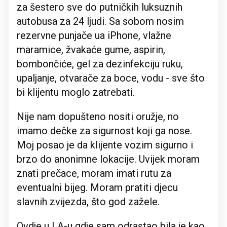
za šestero sve do putničkih luksuznih
autobusa za 24 ljudi. Sa sobom nosim
rezervne punjače ua iPhone, vlažne
maramice, žvakaće gume, aspirin,
bombončiće, gel za dezinfekciju ruku,
upaljanje, otvarače za boce, vodu - sve što
bi klijentu moglo zatrebati.
Nije nam dopušteno nositi oružje, no
imamo dečke za sigurnost koji ga nose.
Moj posao je da klijente vozim sigurno i
brzo do anonimne lokacije. Uvijek moram
znati prečace, moram imati rutu za
eventualni bijeg. Moram pratiti djecu
slavnih zvijezda, što god zažele.
Ovdje u LA-u gdje sam odrastao bila je kao