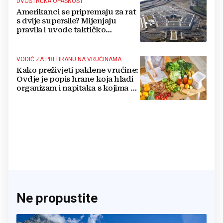
DVOSTRUKA OPASNOST
Amerikanci se pripremaju za rat
s dvije supersile? Mijenjaju
pravila i uvode taktičko
nuklearno oružje
VODIČ ZA PREHRANU NA VRUĆINAMA
Kako preživjeti paklene vrućine:
Ovdje je popis hrane koja hladi
organizam i napitaka s kojima si
činite 'medvjeđu uslugu'
Ne propustite