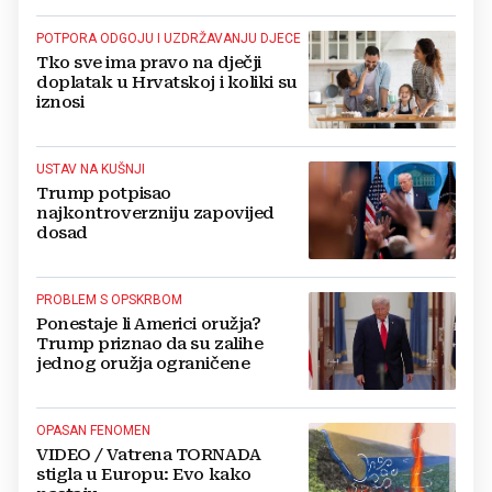
POTPORA ODGOJU I UZDRŽAVANJU DJECE
Tko sve ima pravo na dječji
doplatak u Hrvatskoj i koliki su
iznosi
USTAV NA KUŠNJI
Trump potpisao
najkontroverzniju zapovijed
dosad
PROBLEM S OPSKRBOM
Ponestaje li Americi oružja?
Trump priznao da su zalihe
jednog oružja ograničene
OPASAN FENOMEN
VIDEO / Vatrena TORNADA
stigla u Europu: Evo kako