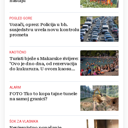
nastaju
POGLED GORE
Vozači, oprez: Policija u bh.
susjedstvu uvela novu kontrolu
prometa
KAOTIČNO
Turisti bježe s Makarske rivijere:
"Ovo je dno dna, od rezervacija
do kukuruza. U ovom kaosu
ostajem dan i bježim"
ALARM
FOTO Tko to kopa tajne tunele
na samoj granici?
ŠOK ZA VLASNIKA
Nevjerojatno ponašanje