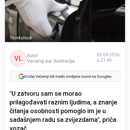
Thinkstock
03.09.2016.
Autor
VL
u 21:49
Vecernji.ba/ Ilustracija
Dodaj Večernji list među omiljene izvore na Googleu
"U zatvoru sam se morao
prilagođavati raznim ljudima, a znanje
čitanja osobnosti pomoglo im je u
sadašnjem radu sa zvijezdama", priča
vozač