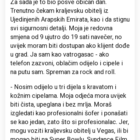
Za sada je to bio posve običan dan.
Trenutno čekam kraljevsku obitelj iz
Ujedinjenih Arapskih Emirata, kao i da stignu
svi sigurnosni detalji. Moja je redovna
smjena od 9 ujutro do 19 sati navečer, no
uvijek moram biti dostupan ako klijent dođe
u grad. Ja sam kao vatrogasac - ako
telefon zazvoni, oblačim odijelo i cipele i
na putu sam. Spreman za rock and roll.
- Nosim odijelo u tri dijela s kravatom i
kožnim cipelama. Moja odjeća mora uvijek
biti čista, upeglana i bez mrlja. Moraš
izgledati kao profesionalni šofer i ponašati
se kao jedan, zato što si profesionalac. Jer,
mogu voziti kraljevsku obitelj u Vegas, ili bi
mogao biti na Super Bowlu, Sundance Film