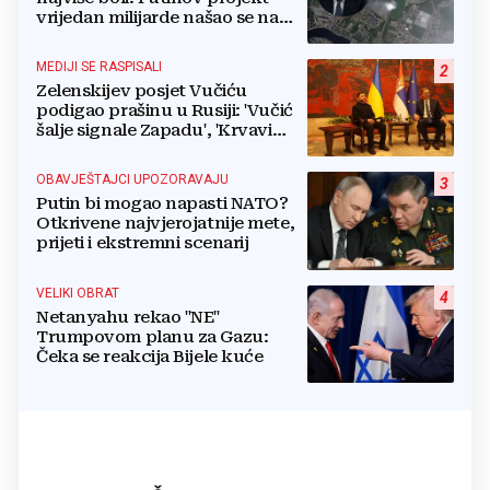
vrijedan milijarde našao se na
meti dronova
MEDIJI SE RASPISALI
2
Zelenskijev posjet Vučiću
podigao prašinu u Rusiji: 'Vučić
šalje signale Zapadu', 'Krvavi
klaun otišao praznih ruku'
OBAVJEŠTAJCI UPOZORAVAJU
3
Putin bi mogao napasti NATO?
Otkrivene najvjerojatnije mete,
prijeti i ekstremni scenarij
VELIKI OBRAT
4
Netanyahu rekao "NE"
Trumpovom planu za Gazu:
Čeka se reakcija Bijele kuće