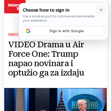
BiH
NAKON PITANJA O IRANU
VIDEO Drama u Air
Force One: Trump
napao novinara i
optužio ga za izdaju