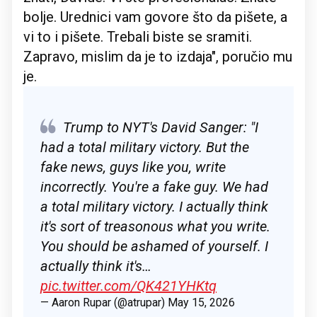
bolje. Urednici vam govore što da pišete, a
vi to i pišete. Trebali biste se sramiti.
Zapravo, mislim da je to izdaja", poručio mu
je.
Trump to NYT's David Sanger: "I
had a total military victory. But the
fake news, guys like you, write
incorrectly. You're a fake guy. We had
a total military victory. I actually think
it's sort of treasonous what you write.
You should be ashamed of yourself. I
actually think it's…
pic.twitter.com/QK421YHKtq
— Aaron Rupar (@atrupar)
May 15, 2026