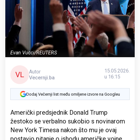
Evan Vucci/REUTERS
15.05.2026.
Autor
VL
u 16:15
Vecernji.ba
Dodaj Večernji list među omiljene izvore na Googleu
Američki predsjednik Donald Trump
žestoko se verbalno sukobio s novinarom
New York Timesa nakon što mu je ovaj
postavio pitanje o ishodu američke vojne