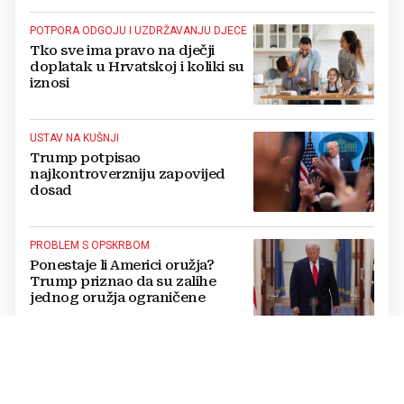
POTPORA ODGOJU I UZDRŽAVANJU DJECE
Tko sve ima pravo na dječji
doplatak u Hrvatskoj i koliki su
iznosi
USTAV NA KUŠNJI
Trump potpisao
najkontroverzniju zapovijed
dosad
PROBLEM S OPSKRBOM
Ponestaje li Americi oružja?
Trump priznao da su zalihe
jednog oružja ograničene
OPASAN FENOMEN
VIDEO / Vatrena TORNADA
stigla u Europu: Evo kako