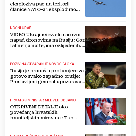
eksploziva pao na teritorij
članice NATO-a i eksplodirao
blizu plinovoda
NOĆNI UDAR
VIDEO Ukrajinci izveli masovni
napad dronovima na Rusiju: Gori
rafinerija nafte, ima ozlijeđenih.
Stižu snimke
POZIV NA STVARANJE NOVOG BLOKA
Rusija je pronašla protumjere za
gotovo svako zapadno oružje:
Proslavljeni general upozorava
NATO
HRVATSKI MINISTAR MEDVED OBJAVIO
OTKRIVENI DETALJI oko
povećanja hrvatskih
braniteljskih mirovina : Tko
dobiva, a tko ne