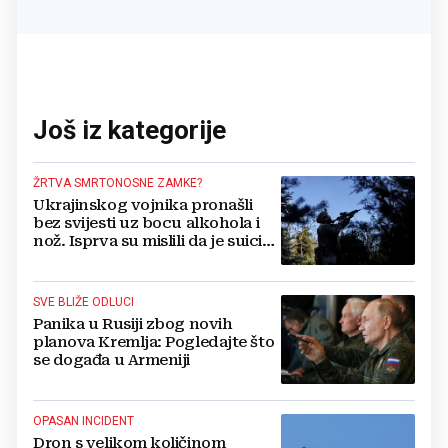
Još iz kategorije
ŽRTVA SMRTONOSNE ZAMKE?
Ukrajinskog vojnika pronašli
bez svijesti uz bocu alkohola i
nož. Isprva su mislili da je suicid,
no otkrili su jezivu pozadinu
SVE BLIŽE ODLUCI
Panika u Rusiji zbog novih
planova Kremlja: Pogledajte što
se događa u Armeniji
OPASAN INCIDENT
Dron s velikom količinom