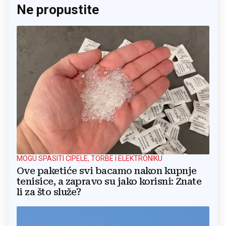
Ne propustite
MOGU SPASITI CIPELE, TORBE I ELEKTRONIKU
Ove paketiće svi bacamo nakon kupnje
tenisice, a zapravo su jako korisni: Znate
li za što služe?