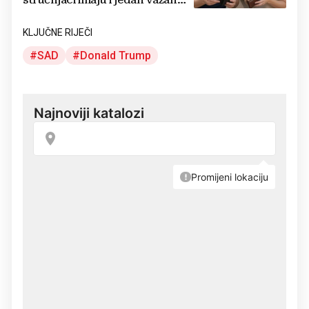
stručnjaci imaju i jedan važan
savjet
KLJUČNE RIJEČI
SAD
Donald Trump