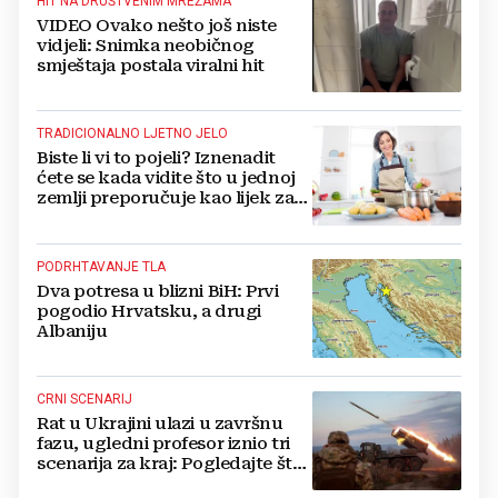
HIT NA DRUŠTVENIM MREŽAMA
VIDEO Ovako nešto još niste
vidjeli: Snimka neobičnog
smještaja postala viralni hit
TRADICIONALNO LJETNO JELO
Biste li vi to pojeli? Iznenadit
ćete se kada vidite što u jednoj
zemlji preporučuje kao lijek za
vrućinu
PODRHTAVANJE TLA
Dva potresa u blizni BiH: Prvi
pogodio Hrvatsku, a drugi
Albaniju
CRNI SCENARIJ
Rat u Ukrajini ulazi u završnu
fazu, ugledni profesor iznio tri
scenarija za kraj: Pogledajte što
u tajnosti rade Nijemci