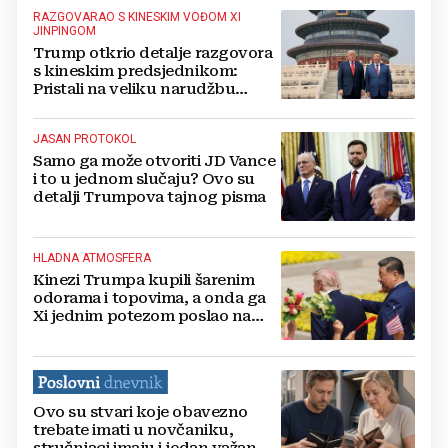
RAZGOVARAO S KINESKIM VOĐOM XI
JINPINGOM
Trump otkrio detalje razgovora
s kineskim predsjednikom:
Pristali ⁠na veliku narudžbu
Boeinga
JASAN PROTOKOL
Samo ga može otvoriti JD Vance
i to u jednom slučaju? Ovo su
detalji Trumpova tajnog pisma
HLADNA ATMOSFERA
Kinezi Trumpa kupili šarenim
odorama i topovima, a onda ga
Xi jednim potezom poslao na
hlađenje
Ovo su stvari koje obavezno
trebate imati u novčaniku,