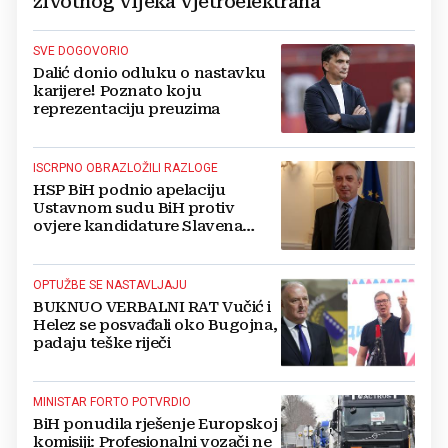
životnog vijeka vjetroelektrana
SVE DOGOVORIO
Dalić donio odluku o nastavku
karijere! Poznato koju
reprezentaciju preuzima
ISCRPNO OBRAZLOŽILI RAZLOGE
HSP BiH podnio apelaciju
Ustavnom sudu BiH protiv
ovjere kandidature Slavena
Kovačevića
OPTUŽBE SE NASTAVLJAJU
BUKNUO VERBALNI RAT Vučić i
Helez se posvađali oko Bugojna,
padaju teške riječi
MINISTAR FORTO POTVRDIO
BiH ponudila rješenje Europskoj
komisiji: Profesionalni vozači ne