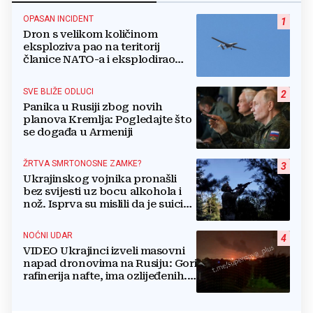
OPASAN INCIDENT
1
Dron s velikom količinom
eksploziva pao na teritorij
članice NATO-a i eksplodirao
blizu plinovoda
SVE BLIŽE ODLUCI
2
Panika u Rusiji zbog novih
planova Kremlja: Pogledajte što
se događa u Armeniji
ŽRTVA SMRTONOSNE ZAMKE?
3
Ukrajinskog vojnika pronašli
bez svijesti uz bocu alkohola i
nož. Isprva su mislili da je suicid,
no otkrili su jezivu pozadinu
NOĆNI UDAR
4
VIDEO Ukrajinci izveli masovni
napad dronovima na Rusiju: Gori
rafinerija nafte, ima ozlijeđenih.
Stižu snimke