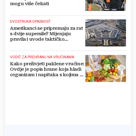
mogu više čekati
DVOSTRUKA OPASNOST
Amerikanci se pripremaju za rat
s dvije supersile? Mijenjaju
pravila i uvode taktičko
nuklearno oružje
VODIČ ZA PREHRANU NA VRUĆINAMA
Kako preživjeti paklene vrućine:
Ovdje je popis hrane koja hladi
organizam i napitaka s kojima si
činite 'medvjeđu uslugu'