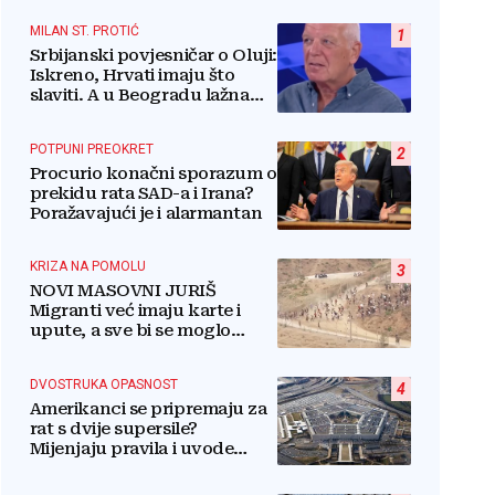
MILAN ST. PROTIĆ
1
Srbijanski povjesničar o Oluji:
Iskreno, Hrvati imaju što
slaviti. A u Beogradu lažna
patetika vlasti i krokodilske
suze
POTPUNI PREOKRET
2
Procurio konačni sporazum o
prekidu rata SAD-a i Irana?
Poražavajući je i alarmantan
KRIZA NA POMOLU
3
NOVI MASOVNI JURIŠ
Migranti već imaju karte i
upute, a sve bi se moglo
dogoditi 15. kolovoza?
DVOSTRUKA OPASNOST
4
Amerikanci se pripremaju za
rat s dvije supersile?
Mijenjaju pravila i uvode
taktičko nuklearno oružje