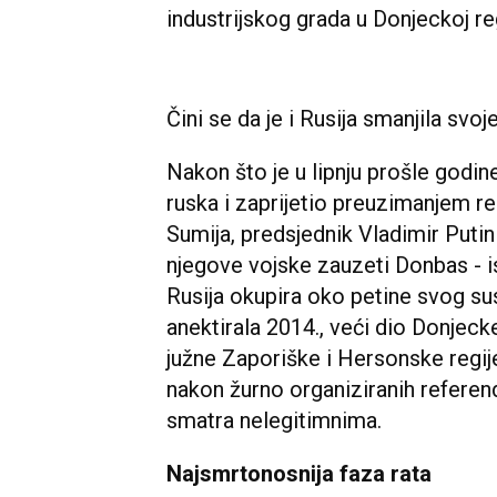
industrijskog grada u Donjeckoj reg
Čini se da je i Rusija smanjila svoje
Nakon što je u lipnju prošle godine 
ruska i zaprijetio preuzimanjem r
Sumija, predsjednik Vladimir Putin o
njegove vojske zauzeti Donbas - i
Rusija okupira oko petine svog sus
anektirala 2014., veći dio Donjecke
južne Zaporiške i Hersonske regije
nakon žurno organiziranih refere
smatra nelegitimnima.
Najsmrtonosnija faza rata