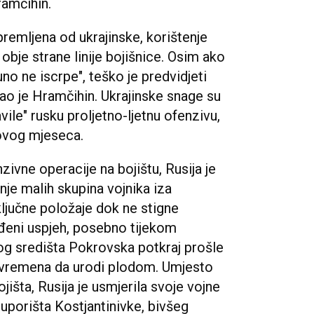
ramčihin.
premljena od ukrajinske, korištenje
obje strane linije bojišnice. Osim ako
no ne iscrpe", teško je predvidjeti
ao je Hramčihin. Ukrajinske snage su
e" rusku proljetno-ljetnu ofenzivu,
 ovog mjeseca.
ivne operacije na bojištu, Rusija je
anje malih skupina vojnika iza
i ključne položaje dok ne stigne
eđeni uspjeh, posebno tijekom
og središta Pokrovska potkraj prošle
vremena da urodi plodom. Umjesto
jišta, Rusija je usmjerila svoje vojne
uporišta Kostjantinivke, bivšeg