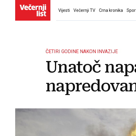
Vijesti
Večernji TV
Crna kronika
Spor
ČETIRI GODINE NAKON INVAZIJE
Unatoč nap
napredovan