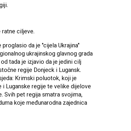
iji.
 ratne ciljeve.
proglasio da je "cijela Ukrajina"
egionalnog ukrajinskog glavnog grada
d tada je izjavio da je jedini cilj
stočne regije Donjeck i Lugansk.
jeda: Krimski poluotok, koji je
 i Luganske regije te velike dijelove
. Svih pet regija smatra svojima,
nduma koje međunarodna zajednica