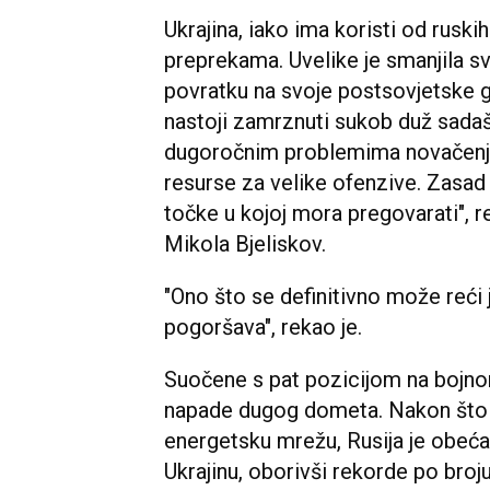
Ukrajina, iako ima koristi od ruski
preprekama. Uvelike je smanjila svo
povratku na svoje postsovjetske gr
nastoji zamrznuti sukob duž sadašn
dugoročnim problemima novačenja,
resurse za velike ofenzive. Zasad j
točke u kojoj mora pregovarati", re
Mikola Bjeliskov.
"Ono što se definitivno može reći j
pogoršava", rekao je.
Suočene s pat pozicijom na bojnom
napade dugog dometa. Nakon što je
energetsku mrežu, Rusija je obeća
Ukrajinu, oborivši rekorde po broju