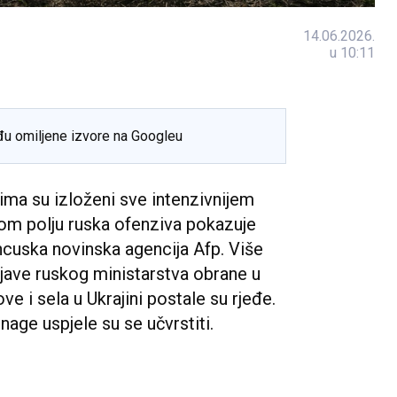
14.06.2026.
u 10:11
đu omiljene izvore na Googleu
ima su izloženi sve intenzivnijem
om polju ruska ofenziva pokazuje
cuska novinska agencija Afp. Više
bjave ruskog ministarstva obrane u
ve i sela u Ukrajini postale su rjeđe.
nage uspjele su se učvrstiti.