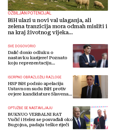
OZBILJAN POTENCIJAL
BiH ulazi u novi val ulaganja, ali
zelena tranzicija mora odmah misliti i
na kraj životnog vijeka
vjetroelektrana
SVE DOGOVORIO
Dalić donio odluku o
nastavku karijere! Poznato
koju reprezentaciju
preuzima
ISCRPNO OBRAZLOŽILI RAZLOGE
HSP BiH podnio apelaciju
Ustavnom sudu BiH protiv
ovjere kandidature Slavena
Kovačevića
OPTUŽBE SE NASTAVLJAJU
BUKNUO VERBALNI RAT
Vučić i Helez se posvađali oko
Bugojna, padaju teške riječi