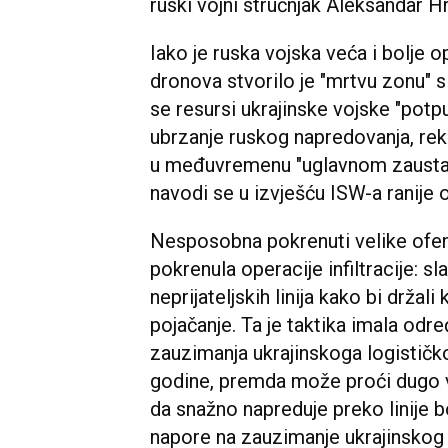
ruski vojni stručnjak Aleksandar H
Iako je ruska vojska veća i bolje o
dronova stvorilo je "mrtvu zonu" s 
se resursi ukrajinske vojske "potpu
ubrzanje ruskog napredovanja, rek
u međuvremenu "uglavnom zaustavil
navodi se u izvješću ISW-a ranije
Nesposobna pokrenuti velike ofenz
pokrenula operacije infiltracije: sl
neprijateljskih linija kako bi držal
pojačanje. Ta je taktika imala odr
zauzimanja ukrajinskoga logističk
godine, premda može proći dugo 
da snažno napreduje preko linije bo
napore na zauzimanje ukrajinskog 