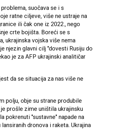
h problema, suočava se i s
je ratne ciljeve, više ne ustraje na
anice ili čak one iz 2022., nego
je crte bojišta. Boreći se s
 ukrajinska vojska više nema
e njezin glavni cilj "dovesti Rusiju do
kao je za AFP ukrajinski analitičar
est da se situacija za nas više ne
 polju, obje su strane produbile
 prošle zime uništila ukrajinsku
la pokrenuti "sustavne" napade na
 lansiranih dronova i raketa. Ukrajina