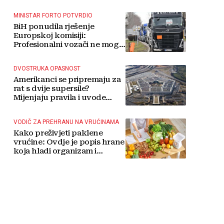
MINISTAR FORTO POTVRDIO
BiH ponudila rješenje
Europskoj komisiji:
Profesionalni vozači ne mogu
više čekati
DVOSTRUKA OPASNOST
Amerikanci se pripremaju za
rat s dvije supersile?
Mijenjaju pravila i uvode
taktičko nuklearno oružje
VODIČ ZA PREHRANU NA VRUĆINAMA
Kako preživjeti paklene
vrućine: Ovdje je popis hrane
koja hladi organizam i
napitaka s kojima si činite
'medvjeđu uslugu'