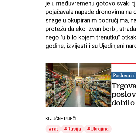
je u međuvremenu gotovo svaki tje
pojačavala napade dronovima na o
snage u okupiranim područjima, na
protežu daleko izvan borbi, stradaj
nego "u bilo kojem trenutku" otkako
godine, izvijestili su Ujedinjeni na
Trgova
poslov
dobilo
KLJUČNE RIJEČI
rat
Rusija
Ukrajina