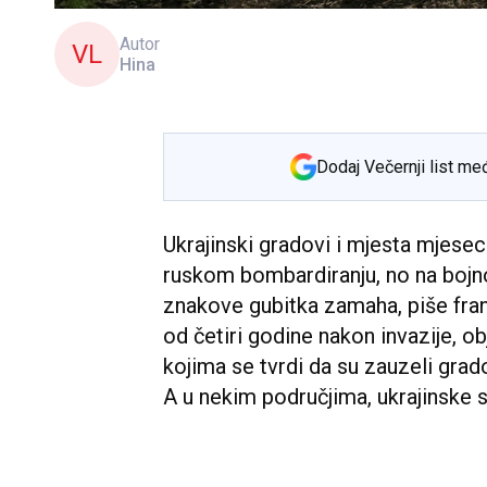
Autor
VL
Hina
Dodaj Večernji list me
Ukrajinski gradovi i mjesta mjesec
ruskom bombardiranju, no na bojn
znakove gubitka zamaha, piše fran
od četiri godine nakon invazije, o
kojima se tvrdi da su zauzeli grado
A u nekim područjima, ukrajinske s