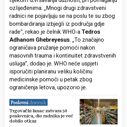
tijekom izvršavanja dužnosti, pri pomaganju
ozlijeđenima. „Mnogi drugi zdravstveni
radnici ne pojavljuju se na poslu te su zbog
bombardiranja izbjegli iz područja gdje
rade”, rekao je čelnik WHO-a
Tedros
Adhanom Ghebreyesus
. „To značajno
ograničava pružanje pomoći nakon
masovnih trauma i kontinuitet zdravstvenih
usluga”, dodao je. WHO neće uspjeti
isporučiti planiranu veliku količinu
medicinske pomoći u petak zbog
ograničenja letova, upozorio je.
Trgovački lanac zatvara 50
poslovnica, dio radnika je već
dobilo otkaz