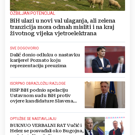
OZBILJAN POTENCIJAL
BiH ulazi u novi val ulaganja, ali zelena
tranzicija mora odmah misliti i na kraj
životnog vijeka vjetroelektrana
SVE DOGOVORIO
Dalić donio odluku o nastavku
karijere! Poznato koju
reprezentaciju preuzima
ISCRPNO OBRAZLOŽILI RAZLOGE
HSP BiH podnio apelaciju
Ustavnom sudu BiH protiv
ovjere kandidature Slavena
Kovačevića
OPTUŽBE SE NASTAVLJAJU
BUKNUO VERBALNI RAT Vučić i
Helez se posvađali oko Bugojna,