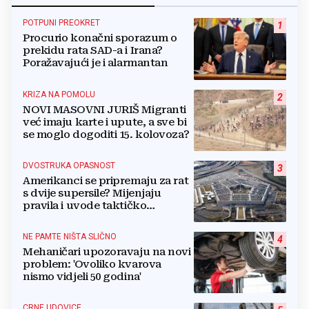
POTPUNI PREOKRET
1
Procurio konačni sporazum o
prekidu rata SAD-a i Irana?
Poražavajući je i alarmantan
KRIZA NA POMOLU
2
NOVI MASOVNI JURIŠ Migranti
već imaju karte i upute, a sve bi
se moglo dogoditi 15. kolovoza?
DVOSTRUKA OPASNOST
3
Amerikanci se pripremaju za rat
s dvije supersile? Mijenjaju
pravila i uvode taktičko
nuklearno oružje
NE PAMTE NIŠTA SLIČNO
4
Mehaničari upozoravaju na novi
problem: 'Ovoliko kvarova
nismo vidjeli 50 godina'
CRNE UDOVICE