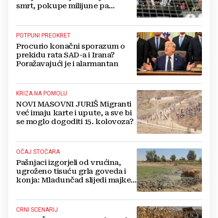
smrt, pokupe milijune pa
nestanu
POTPUNI PREOKRET
Procurio konačni sporazum o
prekidu rata SAD-a i Irana?
Poražavajući je i alarmantan
KRIZA NA POMOLU
NOVI MASOVNI JURIŠ Migranti
već imaju karte i upute, a sve bi
se moglo dogoditi 15. kolovoza?
OČAJ STOČARA
Pašnjaci izgorjeli od vrućina,
ugroženo tisuću grla goveda i
konja: Mladunčad slijedi majke,
ugibaju u mulju
CRNI SCENARIJ