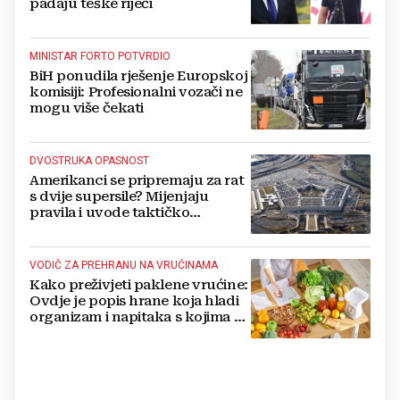
padaju teške riječi
MINISTAR FORTO POTVRDIO
BiH ponudila rješenje Europskoj
komisiji: Profesionalni vozači ne
mogu više čekati
DVOSTRUKA OPASNOST
Amerikanci se pripremaju za rat
s dvije supersile? Mijenjaju
pravila i uvode taktičko
nuklearno oružje
VODIČ ZA PREHRANU NA VRUĆINAMA
Kako preživjeti paklene vrućine:
Ovdje je popis hrane koja hladi
organizam i napitaka s kojima si
činite 'medvjeđu uslugu'