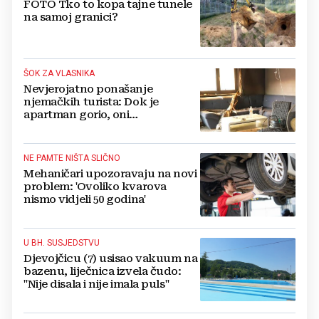
FOTO Tko to kopa tajne tunele
na samoj granici?
ŠOK ZA VLASNIKA
Nevjerojatno ponašanje
njemačkih turista: Dok je
apartman gorio, oni
NAZDRAVLJALI
NE PAMTE NIŠTA SLIČNO
Mehaničari upozoravaju na novi
problem: 'Ovoliko kvarova
nismo vidjeli 50 godina'
U BH. SUSJEDSTVU
Djevojčicu (7) usisao vakuum na
bazenu, liječnica izvela čudo:
"Nije disala i nije imala puls"