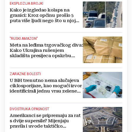
EKSPLOZIJA BROJKI
Kako je izgledao kolaps na
granici: Kroz općinu prošlo 5
puta više ljudi nego što u njoj
živi, čekanja trajala po 15 sati!
"RUSKI AMAZON"
Meta na leđima trgovačkog diva:
Kako Ukrajina rušenjem
skladišta presijeca opskrbu
vojske i ruši financije Kremlja
ZARAZNE BOLESTI
U BiH trenutno nema slučajeva
ciklosporijaze, kao mogući izvor
identificirali jednu vrsu zelene
salate
DVOSTRUKA OPASNOST
Amerikanci se pripremaju za rat
s dvije supersile? Mijenjaju
pravila i uvode taktičko
nuklearno oružje