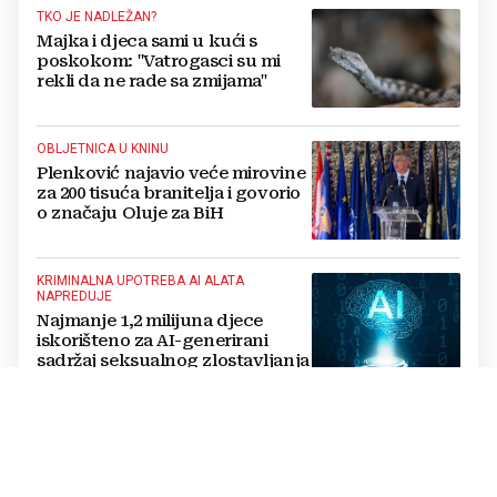
TKO JE NADLEŽAN?
Majka i djeca sami u kući s
poskokom: "Vatrogasci su mi
rekli da ne rade sa zmijama"
OBLJETNICA U KNINU
Plenković najavio veće mirovine
za 200 tisuća branitelja i govorio
o značaju Oluje za BiH
KRIMINALNA UPOTREBA AI ALATA
NAPREDUJE
Najmanje 1,2 milijuna djece
iskorišteno za AI-generirani
sadržaj seksualnog zlostavljanja
UBOLA GA MORSKA OSA
Tragedija na plaži: Dječak umro
nakon što ga je ubola
najsmrtonosnija meduza