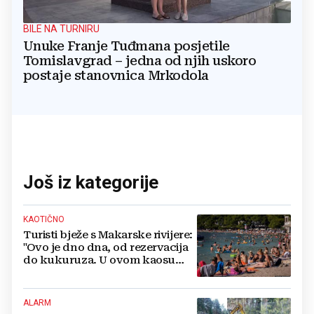
BILE NA TURNIRU
Unuke Franje Tuđmana posjetile
Tomislavgrad – jedna od njih uskoro
postaje stanovnica Mrkodola
Još iz kategorije
KAOTIČNO
Turisti bježe s Makarske rivijere:
"Ovo je dno dna, od rezervacija
do kukuruza. U ovom kaosu
ostajem dan i bježim"
ALARM