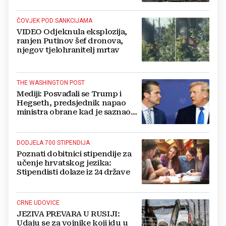
ČOVJEK POD SANKCIJAMA
VIDEO Odjeknula eksplozija,
ranjen Putinov šef dronova,
njegov tjelohranitelj mrtav
THE WASHINGTON POST
Mediji: Posvađali se Trump i
Hegseth, predsjednik napao
ministra obrane kad je saznao
koliko je raketa na zalihama
DODJELA 700 STIPENDIJA
Poznati dobitnici stipendije za
učenje hrvatskog jezika:
Stipendisti dolaze iz 24 države
CRNE UDOVICE
JEZIVA PREVARA U RUSIJI:
Udaju se za vojnike koji idu u