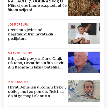
NAJJAČI U 70 GODINA Zbog El
Niña cijene hrane eksplodirat će
širom svijeta!
JOSIP GRGURIĆ
Preminuo jedan od
najistaknutijih hrvatskih
pedijatara
MILAN ST. PROTIĆ
Srbijanski povjesničar o Oluji:
Iskreno, Hrvati imaju što slaviti.
A u Beogradu lažna patetika
vlasti i krokodilske suze
POTRESAN APEL
Hrvat Denis leži u komi u Irskoj,
obitelj moli za pomoć: ‘Rekli su
da bi ga mogli skinuti s
aparata...‘