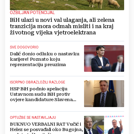
OZBILJAN POTENCIJAL
BiH ulazi u novi val ulaganja, ali zelena
tranzicija mora odmah misliti i na kraj
životnog vijeka vjetroelektrana
SVE DOGOVORIO
Dalić donio odluku o nastavku
karijere! Poznato koju
reprezentaciju preuzima
ISCRPNO OBRAZLOŽILI RAZLOGE
HSP BiH podnio apelaciju
Ustavnom sudu BiH protiv
ovjere kandidature Slavena
Kovačevića
OPTUŽBE SE NASTAVLJAJU
BUKNUO VERBALNI RAT Vučić i
Helez se posvađali oko Bugojna,