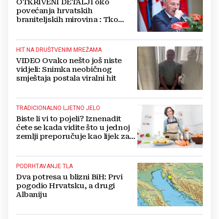
OTKRIVENI DETALJI oko
povećanja hrvatskih
braniteljskih mirovina : Tko
dobiva, a tko ne
HIT NA DRUŠTVENIM MREŽAMA
VIDEO Ovako nešto još niste
vidjeli: Snimka neobičnog
smještaja postala viralni hit
TRADICIONALNO LJETNO JELO
Biste li vi to pojeli? Iznenadit
ćete se kada vidite što u jednoj
zemlji preporučuje kao lijek za
vrućinu
PODRHTAVANJE TLA
Dva potresa u blizni BiH: Prvi
pogodio Hrvatsku, a drugi
Albaniju