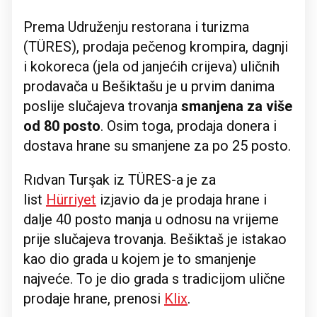
Prema Udruženju restorana i turizma
(TÜRES), prodaja pečenog krompira, dagnji
i kokoreca (jela od janjećih crijeva) uličnih
prodavača u Bešiktašu je u prvim danima
poslije slučajeva trovanja
smanjena za više
od 80 posto
. Osim toga, prodaja donera i
dostava hrane su smanjene za po 25 posto.
Rıdvan Turşak iz TÜRES-a je za
list
Hürriyet
izjavio da je prodaja hrane i
dalje 40 posto manja u odnosu na vrijeme
prije slučajeva trovanja. Bešiktaš je istakao
kao dio grada u kojem je to smanjenje
najveće. To je dio grada s tradicijom ulične
prodaje hrane, prenosi
Klix
.