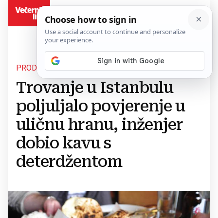
BiH
PRODAJA PALA VIŠE OD 80 POSTO
Trovanje u Istanbulu
poljuljalo povjerenje u
uličnu hranu, inženjer
dobio kavu s
deterdžentom