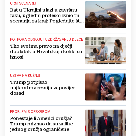
CRNI SCENARIJ
Rat u Ukrajini ulazi u završnu
fazu, ugledni profesor iznio tri
scenarija za kraj: Pogledajte što
u tajnosti rade Nijemci
POTPORA ODGOJU I UZDRŽAVANJU DJECE
Tko sve ima pravo na dječji
doplatak u Hrvatskoj i koliki su
iznosi
USTAV NA KUŠNJI
Trump potpisao
najkontroverzniju zapovijed
dosad
PROBLEM S OPSKRBOM
Ponestaje li Americi oružja?
Trump priznao da su zalihe
jednog oružja ograničene