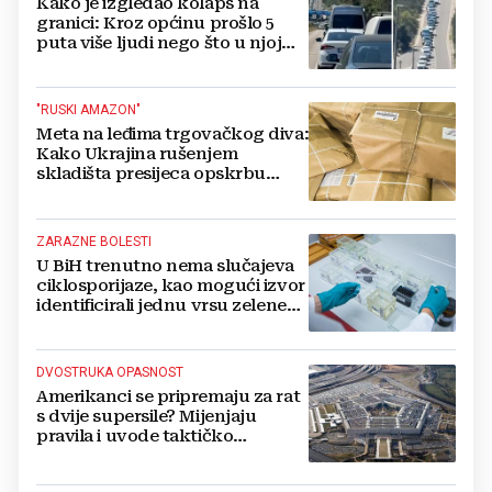
Kako je izgledao kolaps na
granici: Kroz općinu prošlo 5
puta više ljudi nego što u njoj
živi, čekanja trajala po 15 sati!
"RUSKI AMAZON"
Meta na leđima trgovačkog diva:
Kako Ukrajina rušenjem
skladišta presijeca opskrbu
vojske i ruši financije Kremlja
ZARAZNE BOLESTI
U BiH trenutno nema slučajeva
ciklosporijaze, kao mogući izvor
identificirali jednu vrsu zelene
salate
DVOSTRUKA OPASNOST
Amerikanci se pripremaju za rat
s dvije supersile? Mijenjaju
pravila i uvode taktičko
nuklearno oružje