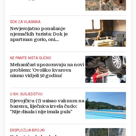
ŠOK ZA VLASNIKA
Nevjerojatno ponašanje
njemačkih turista: Dok je
apartman gorio, oni
NAZDRAVLJALI
NE PAMTE NIŠTA SLIČNO
Mehaničari upozoravaju na novi
problem: 'Ovoliko kvarova
nismo vidjeli 50 godina'
U BH. SUSJEDSTVU
Djevojčicu (7) usisao vakuum na
bazenu, liječnica izvela čudo:
"Nije disala i nije imala puls"
EKSPLOZIJA BROJKI