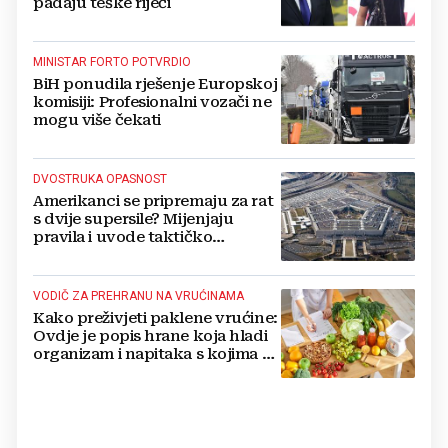
padaju teške riječi
MINISTAR FORTO POTVRDIO
BiH ponudila rješenje Europskoj
komisiji: Profesionalni vozači ne
mogu više čekati
DVOSTRUKA OPASNOST
Amerikanci se pripremaju za rat
s dvije supersile? Mijenjaju
pravila i uvode taktičko
nuklearno oružje
VODIČ ZA PREHRANU NA VRUĆINAMA
Kako preživjeti paklene vrućine:
Ovdje je popis hrane koja hladi
organizam i napitaka s kojima si
činite 'medvjeđu uslugu'