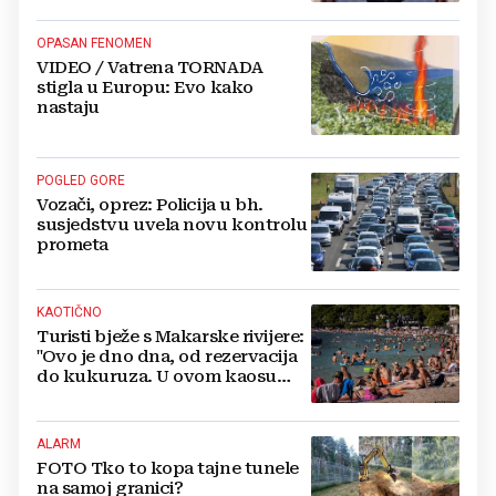
OPASAN FENOMEN
VIDEO / Vatrena TORNADA
stigla u Europu: Evo kako
nastaju
POGLED GORE
Vozači, oprez: Policija u bh.
susjedstvu uvela novu kontrolu
prometa
KAOTIČNO
Turisti bježe s Makarske rivijere:
"Ovo je dno dna, od rezervacija
do kukuruza. U ovom kaosu
ostajem dan i bježim"
ALARM
FOTO Tko to kopa tajne tunele
na samoj granici?