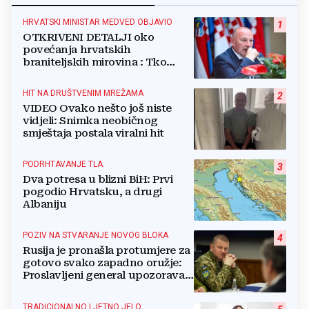
HRVATSKI MINISTAR MEDVED OBJAVIO
1
OTKRIVENI DETALJI oko
povećanja hrvatskih
braniteljskih mirovina : Tko
dobiva, a tko ne
HIT NA DRUŠTVENIM MREŽAMA
2
VIDEO Ovako nešto još niste
vidjeli: Snimka neobičnog
smještaja postala viralni hit
PODRHTAVANJE TLA
3
Dva potresa u blizni BiH: Prvi
pogodio Hrvatsku, a drugi
Albaniju
POZIV NA STVARANJE NOVOG BLOKA
4
Rusija je pronašla protumjere za
gotovo svako zapadno oružje:
Proslavljeni general upozorava
NATO
TRADICIONALNO LJETNO JELO