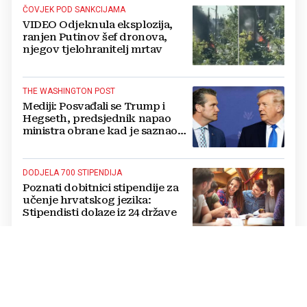
ČOVJEK POD SANKCIJAMA
VIDEO Odjeknula eksplozija,
ranjen Putinov šef dronova,
njegov tjelohranitelj mrtav
THE WASHINGTON POST
Mediji: Posvađali se Trump i
Hegseth, predsjednik napao
ministra obrane kad je saznao
koliko je raketa na zalihama
DODJELA 700 STIPENDIJA
Poznati dobitnici stipendije za
učenje hrvatskog jezika:
Stipendisti dolaze iz 24 države
CRNE UDOVICE
JEZIVA PREVARA U RUSIJI:
Udaju se za vojnike koji idu u
smrt, pokupe milijune pa
nestanu