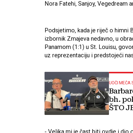
Nora Fatehi, Sanjoy, Vegedream a
Podsjetimo, kada je riječ o himni B
izbornik Zmajeva nedavno, u obrać
Panamom (1:1) u St. Louisu, govo
uz reprezentaciju i predstojeći nas
UOČI MEČA
Barbar
bh. po
ŠTO J
- Velika mi je čast biti ovdje i di