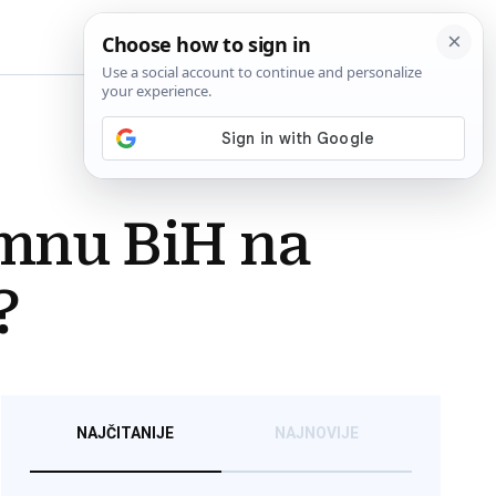
BiH
himnu BiH na
?
NAJČITANIJE
NAJNOVIJE