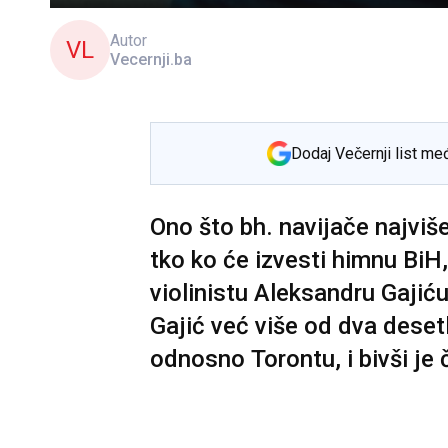
Autor
VL
Vecernji.ba
Dodaj Večernji list me
Ono što bh. navijače najviš
tko ko će izvesti himnu BiH, 
violinistu Aleksandru Gajiću
Gajić već više od dva desetl
odnosno Torontu, i bivši je