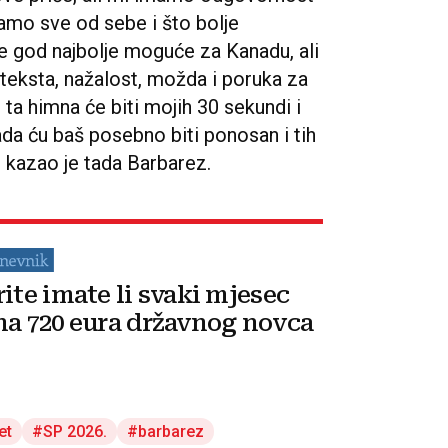
damo sve od sebe i što bolje
 god najbolje moguće za Kanadu, ali
teksta, nažalost, možda i poruka za
 ta himna će biti mojih 30 sekundi i
tada ću baš posebno biti ponosan i tih
 kazao je tada Barbarez.
rite imate li svaki mjesec
na 720 eura državnog novca
et
SP 2026.
barbarez