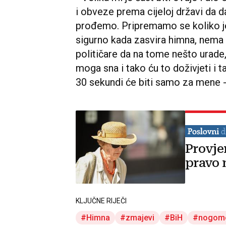
i obveze prema cijeloj državi da 
prođemo. Pripremamo se koliko je
sigurno kada zasvira himna, nema 
političare da na tome nešto urade,
moga sna i tako ću to doživjeti i 
30 sekundi će biti samo za mene -
Provje
pravo 
KLJUČNE RIJEČI
Himna
zmajevi
BiH
nogom