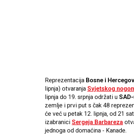
Reprezentacija
Bosne i Hercegov
lipnja) otvaranja
Svjetskog nogom
lipnja do 19. srpnja održati u
SAD-u
zemlje i prvi put s čak 48 reprezen
će već u petak 12. lipnja, od 21 s
izabranici
Sergeja Barbareza
otva
jednoga od domaćina - Kanade.