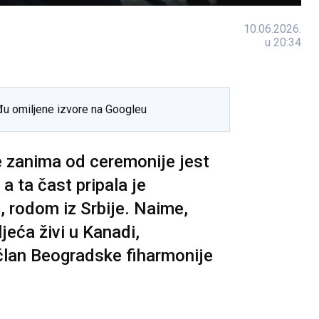
10.06.2026.
u 20:34
đu omiljene izvore na Googleu
e zanima od ceremonije jest
a ta čast pripala je
, rodom iz Srbije. Naime,
jeća živi u Kanadi,
 član Beogradske fiharmonije