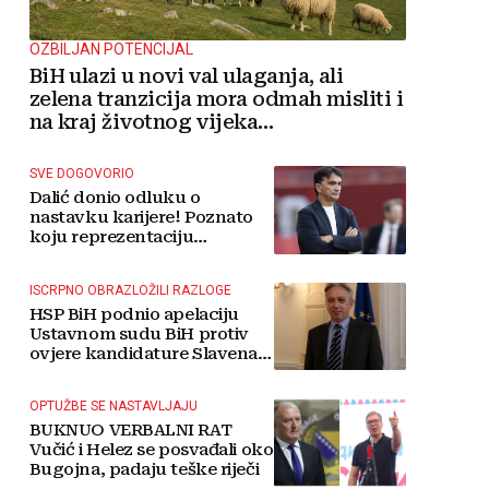
OZBILJAN POTENCIJAL
BiH ulazi u novi val ulaganja, ali
zelena tranzicija mora odmah misliti i
na kraj životnog vijeka
vjetroelektrana
SVE DOGOVORIO
Dalić donio odluku o
nastavku karijere! Poznato
koju reprezentaciju
preuzima
ISCRPNO OBRAZLOŽILI RAZLOGE
HSP BiH podnio apelaciju
Ustavnom sudu BiH protiv
ovjere kandidature Slavena
Kovačevića
OPTUŽBE SE NASTAVLJAJU
BUKNUO VERBALNI RAT
Vučić i Helez se posvađali oko
Bugojna, padaju teške riječi