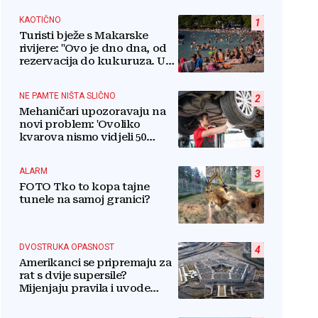
KAOTIČNO
1
Turisti bježe s Makarske
rivijere: "Ovo je dno dna, od
rezervacija do kukuruza. U
ovom kaosu ostajem dan i
bježim"
NE PAMTE NIŠTA SLIČNO
2
Mehaničari upozoravaju na
novi problem: 'Ovoliko
kvarova nismo vidjeli 50
godina'
ALARM
3
FOTO Tko to kopa tajne
tunele na samoj granici?
DVOSTRUKA OPASNOST
4
Amerikanci se pripremaju za
rat s dvije supersile?
Mijenjaju pravila i uvode
taktičko nuklearno oružje