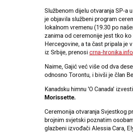
Službenom dijelu otvaranja SP-a u 
je objavila službeni program cere
lokalnom vremenu (19.30 po našem)
zanima od ceremonije jest tko ko 
Hercegovine, a ta čast pripala je v
iz Srbije, prenosi
crna-hronika.info
Naime, Gajić već više od dva deset
odnosno Torontu, i bivši je član B
Kanadsku himnu 'O Canada' izvest
Morissette.
Ceremonija otvaranja Svjestkog pr
brojnim svjetski poznatim osobama
glazbeni izvođači Alessia Cara, E