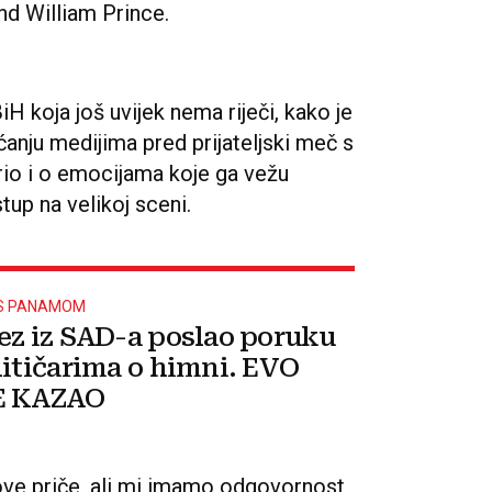
nd William Prince.
iH koja još uvijek nema riječi, kako je
anju medijima pred prijateljski meč s
rio i o emocijama koje ga vežu
tup na velikoj sceni.
 S PANAMOM
ez iz SAD-a poslao poruku
litičarima o himni. EVO
E KAZAO
o ove priče, ali mi imamo odgovornost