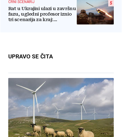
CRNI SCENARIJ
5
Rat u Ukrajini ulazi u završnu
fazu, ugledni profesor iznio
tri scenarija za kraj:
Pogledajte što u tajnosti rade
Nijemci
UPRAVO SE ČITA