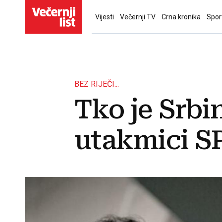
Vijesti
Večernji TV
Crna kronika
Spor
BEZ RIJEČI...
Tko je Srbi
utakmici S