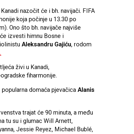
Kanadi nazočit će i bh. navijači. FIFA
monije koja počinje u 13.30 po
. Ono što bh. navijače najviše
će izvesti himnu Bosne i
iolinistu
Aleksandru Gajiću
, rodom
.
ljeća živi u Kanadi,
eogradske fiharmonije.
i popularna domaća pjevačica
Alanis
venstva trajat će 90 minuta, a među
 tu su i glumac Will Arnett,
lyanna, Jessie Reyez, Michael Bublé,