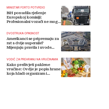
MINISTAR FORTO POTVRDIO
BiH ponudila rješenje
Europskoj komisiji:
Profesionalni vozači ne mogu
više čekati
DVOSTRUKA OPASNOST
Amerikanci se pripremaju za
rat s dvije supersile?
Mijenjaju pravila i uvode
taktičko nuklearno oružje
VODIČ ZA PREHRANU NA VRUĆINAMA
Kako preživjeti paklene
vrućine: Ovdje je popis hrane
koja hladi organizam i
napitaka s kojima si činite
'medvjeđu uslugu'