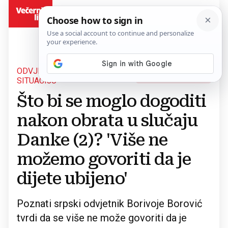
BiH
ODVJETNIK ANALIZIRAO
Povratak na članak
SITUACIJU
Što bi se moglo dogoditi
nakon obrata u slučaju
Danke (2)? 'Više ne
možemo govoriti da je
dijete ubijeno'
Poznati srpski odvjetnik Borivoje Borović
tvrdi da se više ne može govoriti da je