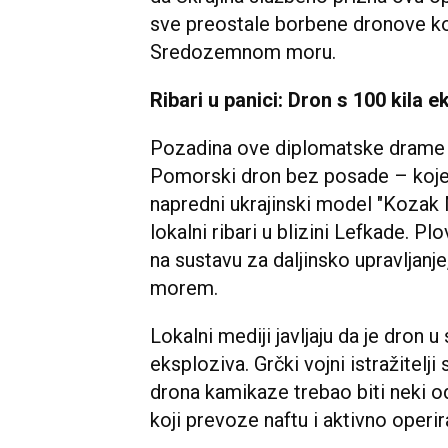
sve preostale borbene dronove ko
Sredozemnom moru.
Ribari u panici: Dron s 100 kila 
Pozadina ove diplomatske drame ot
Pomorski dron bez posade – kojeg s
napredni ukrajinski model "Kozak 
lokalni ribari u blizini Lefkade. Pl
na sustavu za daljinsko upravljan
morem.
Lokalni mediji javljaju da je dron 
eksploziva. Grčki vojni istražitelj
drona kamikaze trebao biti neki od 
koji prevoze naftu i aktivno operi