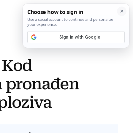
BiH
 Kod
a pronađen
ploziva