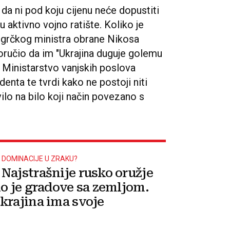
da ni pod koju cijenu neće dopustiti
aktivno vojno ratište. Koliko je
va grčkog ministra obrane Nikosa
 poručio da im "Ukrajina duguje golemu
ko Ministarstvo vanjskih poslova
enta te tvrdi kako ne postoji niti
vilo na bilo koji način povezano s
 DOMINACIJE U ZRAKU?
Najstrašnije rusko oružje
lo je gradove sa zemljom.
krajina ima svoje