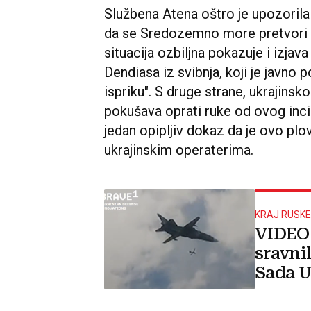
Službena Atena oštro je upozorila 
da se Sredozemno more pretvori u 
situacija ozbiljna pokazuje i izja
Dendiasa iz svibnja, koji je javno
ispriku". S druge strane, ukrajins
pokušava oprati ruke od ovog incid
jedan opipljiv dokaz da je ovo plo
ukrajinskim operaterima.
KRAJ RUSKE
VIDEO 
sravni
Sada U