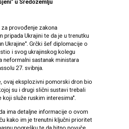
 sjeni" u Sredozemlju
la za provođenje zakona
 pripada Ukrajini te da je u trenutku
n Ukrajine". Grčki šef diplomacije o
tio i svog ukrajinskog kolegu
 na neformalni sastanak ministara
ssolu 27. svibnja.
, ovaj eksplozivni pomorski dron bio
ojoj su i drugi slični sustavi trebali
 koji služe ruskim interesima".
 da ima detaljne informacije o ovom
u kako im je trenutni ključni prioritet
pasnu pogrešku te da hitno povuče