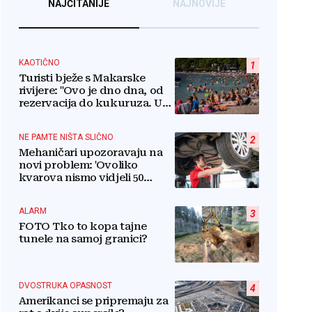
NAJČITANIJE
NAJNOVIJE
KAOTIČNO
1
Turisti bježe s Makarske
rivijere: "Ovo je dno dna, od
rezervacija do kukuruza. U
ovom kaosu ostajem dan i
bježim"
NE PAMTE NIŠTA SLIČNO
2
Mehaničari upozoravaju na
novi problem: 'Ovoliko
kvarova nismo vidjeli 50
godina'
ALARM
3
FOTO Tko to kopa tajne
tunele na samoj granici?
DVOSTRUKA OPASNOST
4
Amerikanci se pripremaju za