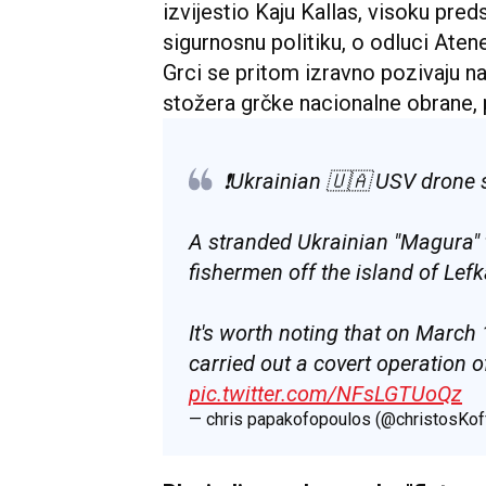
izvijestio Kaju Kallas, visoku pred
sigurnosnu politiku, o odluci Aten
Grci se pritom izravno pozivaju na
stožera grčke nacionalne obrane,
❗Ukrainian 🇺🇦 USV drone s
A stranded Ukrainian "Magura" 
fishermen off the island of Lefk
It's worth noting that on March
carried out a covert operation o
pic.twitter.com/NFsLGTUoQz
— chris papakofopoulos (@christosKo