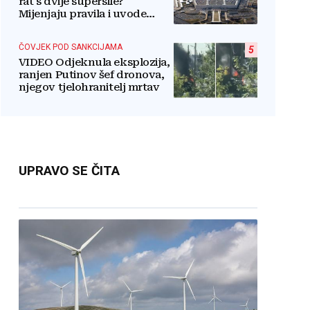
rat s dvije supersile?
Mijenjaju pravila i uvode
taktičko nuklearno oružje
ČOVJEK POD SANKCIJAMA
5
VIDEO Odjeknula eksplozija,
ranjen Putinov šef dronova,
njegov tjelohranitelj mrtav
UPRAVO SE ČITA