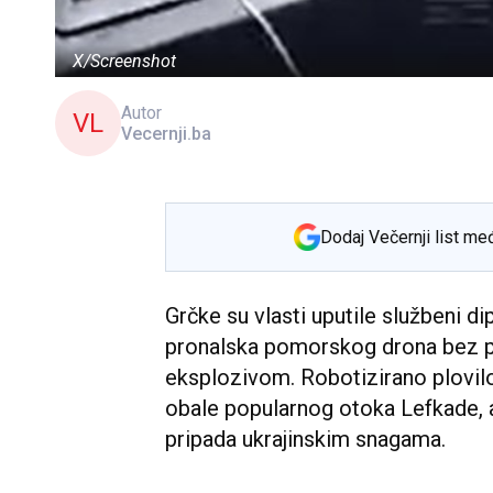
X/Screenshot
Autor
VL
Vecernji.ba
Dodaj Večernji list me
Grčke su vlasti uputile službeni d
pronalska pomorskog drona bez po
eksplozivom. Robotizirano plovilo
obale popularnog otoka Lefkade, a
pripada ukrajinskim snagama.