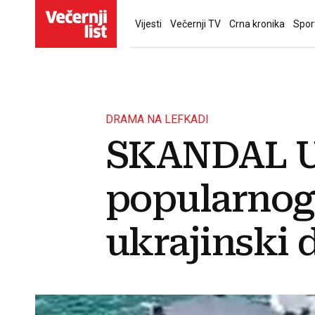
Vijesti
Večernji TV
Crna kronika
Spor
DRAMA NA LEFKADI
SKANDAL U
popularnog
ukrajinski 