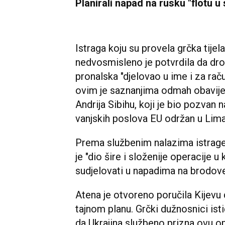
Planirali napad na rusku "flotu u
Istraga koju su provela grčka tije
nedvosmisleno je potvrdila da dron
pronalska "djelovao u ime i za raču
ovim je saznanjima odmah obavijes
Andrija Sibihu, koji je bio pozvan
vanjskih poslova EU održan u Lima
Prema službenim nalazima istrage
je "dio šire i složenije operacije u k
sudjelovati u napadima na brodove
Atena je otvoreno poručila Kijevu
tajnom planu. Grčki dužnosnici istič
da Ukrajina službeno prizna ovu o