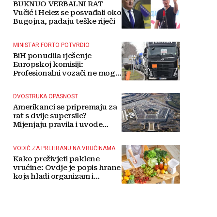
BUKNUO VERBALNI RAT
Vučić i Helez se posvađali oko
Bugojna, padaju teške riječi
MINISTAR FORTO POTVRDIO
BiH ponudila rješenje
Europskoj komisiji:
Profesionalni vozači ne mogu
više čekati
DVOSTRUKA OPASNOST
Amerikanci se pripremaju za
rat s dvije supersile?
Mijenjaju pravila i uvode
taktičko nuklearno oružje
VODIČ ZA PREHRANU NA VRUĆINAMA
Kako preživjeti paklene
vrućine: Ovdje je popis hrane
koja hladi organizam i
napitaka s kojima si činite
'medvjeđu uslugu'