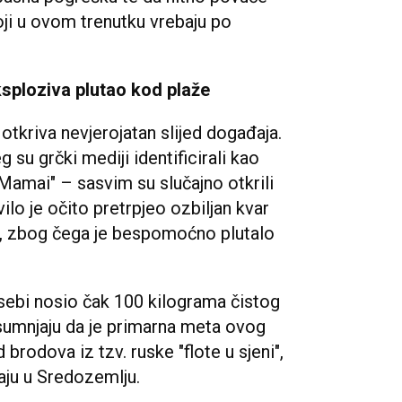
ji u ovom trenutku vrebaju po
eksploziva plutao kod plaže
kriva nevjerojatan slijed događaja.
u grčki mediji identificirali kao
Mamai" – sasvim su slučajno otkrili
ovilo je očito pretrpjeo ozbiljan kvar
je, zbog čega je bespomoćno plutalo
u sebi nosio čak 100 kilograma čistog
i sumnjaju da je primarna meta ovog
brodova iz tzv. ruske "flote u sjeni",
raju u Sredozemlju.