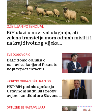
OZBILJAN POTENCIJAL
BiH ulazi u novi val ulaganja, ali
zelena tranzicija mora odmah misliti i
na kraj životnog vijeka
vjetroelektrana
SVE DOGOVORIO
Dalić donio odluku o
nastavku karijere! Poznato
koju reprezentaciju
preuzima
ISCRPNO OBRAZLOŽILI RAZLOGE
HSP BiH podnio apelaciju
Ustavnom sudu BiH protiv
ovjere kandidature Slavena
Kovačevića
OPTUŽBE SE NASTAVLJAJU