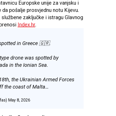
stavnicu Europske unije za vanjsku i
e da pošalje prosvjednu notu Kijevu.
 službene zaključke i istragu Glavnog
 prenosi
Index.hr
.
potted in Greece 🇬🇷.
type drone was spotted by
ada in the Ionian Sea.
 18th, the Ukrainian Armed Forces
ff the coast of Malta…
ffas)
May 8, 2026