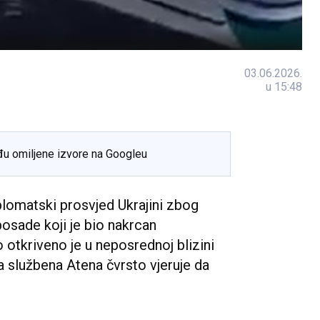
03.06.2026.
u 15:48
đu omiljene izvore na Googleu
iplomatski prosvjed Ukrajini zbog
sade koji je bio nakrcan
 otkriveno je u neposrednoj blizini
 službena Atena čvrsto vjeruje da