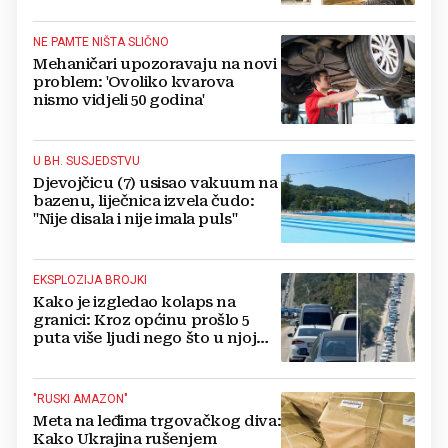
NE PAMTE NIŠTA SLIČNO
Mehaničari upozoravaju na novi
problem: 'Ovoliko kvarova
nismo vidjeli 50 godina'
U BH. SUSJEDSTVU
Djevojčicu (7) usisao vakuum na
bazenu, liječnica izvela čudo:
"Nije disala i nije imala puls"
EKSPLOZIJA BROJKI
Kako je izgledao kolaps na
granici: Kroz općinu prošlo 5
puta više ljudi nego što u njoj
živi, čekanja trajala po 15 sati!
"RUSKI AMAZON"
Meta na leđima trgovačkog diva:
Kako Ukrajina rušenjem