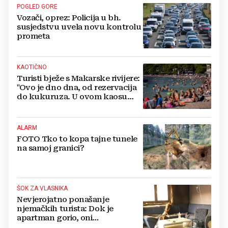
POGLED GORE
Vozači, oprez: Policija u bh.
susjedstvu uvela novu kontrolu
prometa
KAOTIČNO
Turisti bježe s Makarske rivijere:
"Ovo je dno dna, od rezervacija
do kukuruza. U ovom kaosu
ostajem dan i bježim"
ALARM
FOTO Tko to kopa tajne tunele
na samoj granici?
ŠOK ZA VLASNIKA
Nevjerojatno ponašanje
njemačkih turista: Dok je
apartman gorio, oni
NAZDRAVLJALI