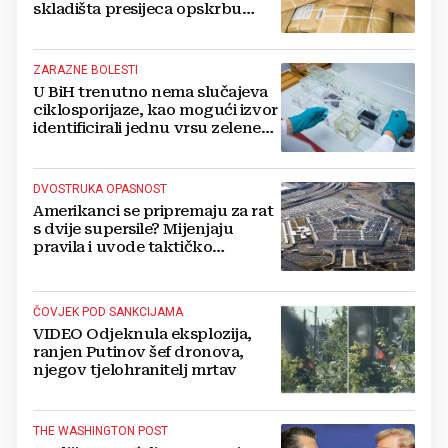
skladišta presijeca opskrbu
vojske i ruši financije Kremlja
ZARAZNE BOLESTI
U BiH trenutno nema slučajeva
ciklosporijaze, kao mogući izvor
identificirali jednu vrsu zelene
salate
DVOSTRUKA OPASNOST
Amerikanci se pripremaju za rat
s dvije supersile? Mijenjaju
pravila i uvode taktičko
nuklearno oružje
ČOVJEK POD SANKCIJAMA
VIDEO Odjeknula eksplozija,
ranjen Putinov šef dronova,
njegov tjelohranitelj mrtav
THE WASHINGTON POST