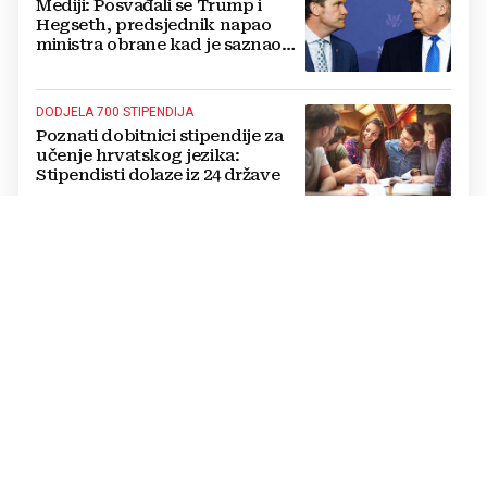
Mediji: Posvađali se Trump i
Hegseth, predsjednik napao
ministra obrane kad je saznao
koliko je raketa na zalihama
DODJELA 700 STIPENDIJA
Poznati dobitnici stipendije za
učenje hrvatskog jezika:
Stipendisti dolaze iz 24 države
CRNE UDOVICE
JEZIVA PREVARA U RUSIJI:
Udaju se za vojnike koji idu u
smrt, pokupe milijune pa
nestanu
POTPUNI PREOKRET
Procurio konačni sporazum o
prekidu rata SAD-a i Irana?
Poražavajući je i alarmantan