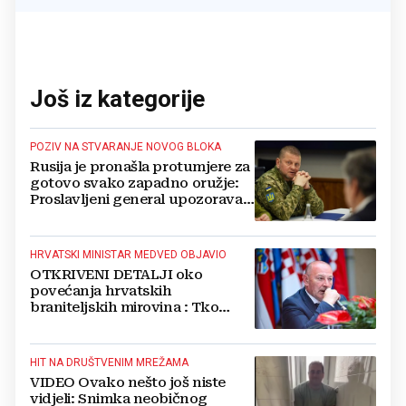
Još iz kategorije
POZIV NA STVARANJE NOVOG BLOKA
Rusija je pronašla protumjere za
gotovo svako zapadno oružje:
Proslavljeni general upozorava
NATO
HRVATSKI MINISTAR MEDVED OBJAVIO
OTKRIVENI DETALJI oko
povećanja hrvatskih
braniteljskih mirovina : Tko
dobiva, a tko ne
HIT NA DRUŠTVENIM MREŽAMA
VIDEO Ovako nešto još niste
vidjeli: Snimka neobičnog