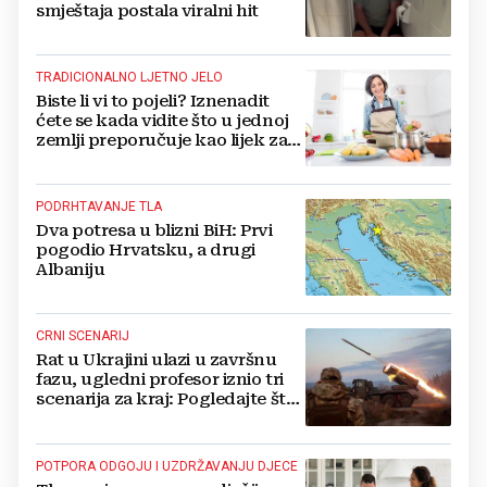
smještaja postala viralni hit
TRADICIONALNO LJETNO JELO
Biste li vi to pojeli? Iznenadit
ćete se kada vidite što u jednoj
zemlji preporučuje kao lijek za
vrućinu
PODRHTAVANJE TLA
Dva potresa u blizni BiH: Prvi
pogodio Hrvatsku, a drugi
Albaniju
CRNI SCENARIJ
Rat u Ukrajini ulazi u završnu
fazu, ugledni profesor iznio tri
scenarija za kraj: Pogledajte što
u tajnosti rade Nijemci
POTPORA ODGOJU I UZDRŽAVANJU DJECE