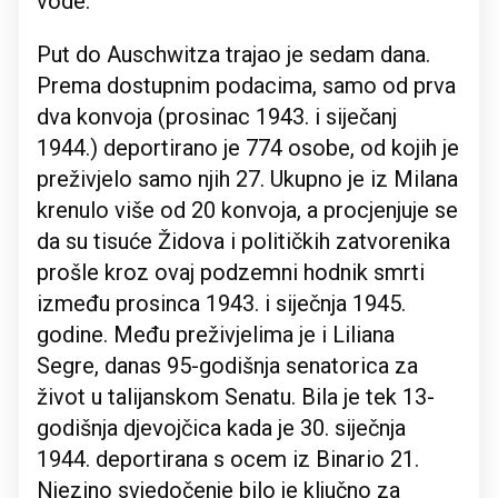
vode.
Put do Auschwitza trajao je sedam dana.
Prema dostupnim podacima, samo od prva
dva konvoja (prosinac 1943. i siječanj
1944.) deportirano je 774 osobe, od kojih je
preživjelo samo njih 27. Ukupno je iz Milana
krenulo više od 20 konvoja, a procjenjuje se
da su tisuće Židova i političkih zatvorenika
prošle kroz ovaj podzemni hodnik smrti
između prosinca 1943. i siječnja 1945.
godine. Među preživjelima je i Liliana
Segre, danas 95-godišnja senatorica za
život u talijanskom Senatu. Bila je tek 13-
godišnja djevojčica kada je 30. siječnja
1944. deportirana s ocem iz Binario 21.
Njezino svjedočenje bilo je ključno za