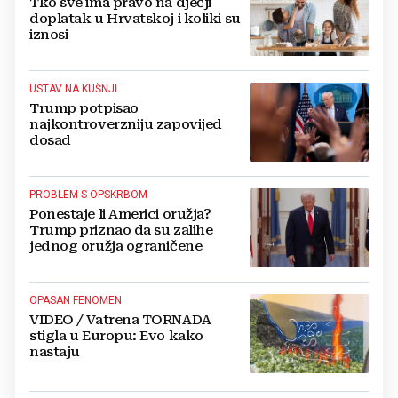
Tko sve ima pravo na dječji
doplatak u Hrvatskoj i koliki su
iznosi
USTAV NA KUŠNJI
Trump potpisao
najkontroverzniju zapovijed
dosad
PROBLEM S OPSKRBOM
Ponestaje li Americi oružja?
Trump priznao da su zalihe
jednog oružja ograničene
OPASAN FENOMEN
VIDEO / Vatrena TORNADA
stigla u Europu: Evo kako
nastaju