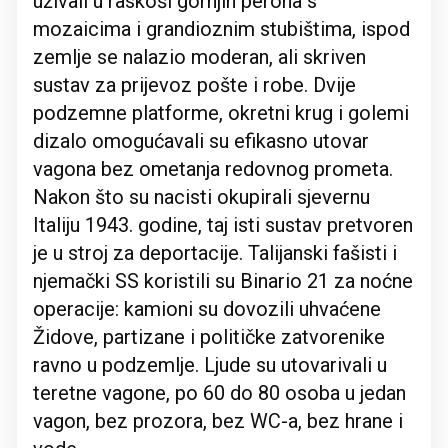
uživali u raskoši gornjih perona s
mozaicima i grandioznim stubištima, ispod
zemlje se nalazio moderan, ali skriven
sustav za prijevoz pošte i robe. Dvije
podzemne platforme, okretni krug i golemi
dizalo omogućavali su efikasno utovar
vagona bez ometanja redovnog prometa.
Nakon što su nacisti okupirali sjevernu
Italiju 1943. godine, taj isti sustav pretvoren
je u stroj za deportacije. Talijanski fašisti i
njemački SS koristili su Binario 21 za noćne
operacije: kamioni su dovozili uhvaćene
Židove, partizane i političke zatvorenike
ravno u podzemlje. Ljude su utovarivali u
teretne vagone, po 60 do 80 osoba u jedan
vagon, bez prozora, bez WC-a, bez hrane i