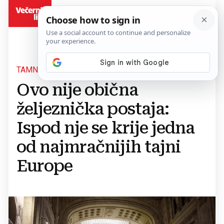
BiH
TAMNA STRANICA POVIJESTI
Ovo nije obična
željeznička postaja:
Ispod nje se krije jedna
od najmračnijih tajni
Europe