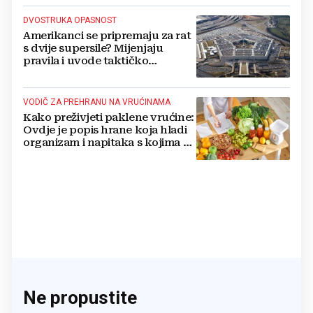
DVOSTRUKA OPASNOST
Amerikanci se pripremaju za rat
s dvije supersile? Mijenjaju
pravila i uvode taktičko
nuklearno oružje
VODIČ ZA PREHRANU NA VRUĆINAMA
Kako preživjeti paklene vrućine:
Ovdje je popis hrane koja hladi
organizam i napitaka s kojima si
činite 'medvjeđu uslugu'
Ne propustite