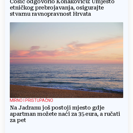
Ćosić odgovorio Konakoviću: Umjesto
etničkog prebrojavanja, osigurajte
stvarnu ravnopravnost Hrvata
MIRNO I PRISTUPAČNO
Na Jadranu još postoji mjesto gdje
apartman možete naći za 35 eura, a ručati
za pet