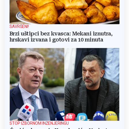
SAVRŠENI!
Brzi uštipci bez kvasca: Mekani iznutra,
hrskavi izvana i gotovi za 10 minuta
STOP IZBORNOM INŽENJERINGU