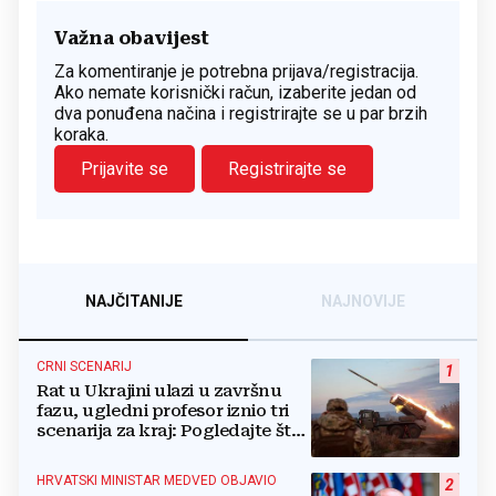
Važna obavijest
Za komentiranje je potrebna prijava/registracija.
Ako nemate korisnički račun, izaberite jedan od
dva ponuđena načina i registrirajte se u par brzih
koraka.
Prijavite se
Registrirajte se
NAJČITANIJE
NAJNOVIJE
CRNI SCENARIJ
1
Rat u Ukrajini ulazi u završnu
fazu, ugledni profesor iznio tri
scenarija za kraj: Pogledajte što
u tajnosti rade Nijemci
HRVATSKI MINISTAR MEDVED OBJAVIO
2