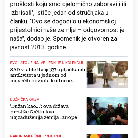
prošlosti koju smo djelomično zaboravili ili
izbrisali", ističe jedan od stručnjaka u
članku. "Ovo se dogodilo u ekonomskoj
prijestolnici naše zemlje – odgovornost je
naša", dodao je. Spomenik je otvoren za
javnost 2013. godine.
EVO I ŠTO JE NAJVRIJEDNIJE U KOLEKCIJI
SAD vratile Italiji 337 opljačkanih
antikviteta u jednom od
najvećih povrata kulturne
baštine
DUŽNIČKA KRIZA
'Dužan kao...': ova država
prestiže Grčku kao
najzaduženija zemlja Europe
NAKON AMERIČKIH PRIJETNJI