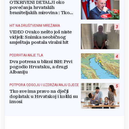
OTKRIVENI DETALJI oko
povećanja hrvatskih
braniteljskih mirovina : Tko
dobiva, a tko ne
HIT NA DRUŠTVENIM MREŽAMA
3
VIDEO Ovako nešto još niste
vidjeli: Snimka neobičnog
smještaja postala viralni hit
PODRHTAVANJE TLA
4
Dva potresa u blizni BiH: Prvi
pogodio Hrvatsku, a drugi
Albaniju
POTPORA ODGOJU I UZDRŽAVANJU DJECE
5
Tko sve ima pravo na dječji
doplatak u Hrvatskoj i koliki su
iznosi