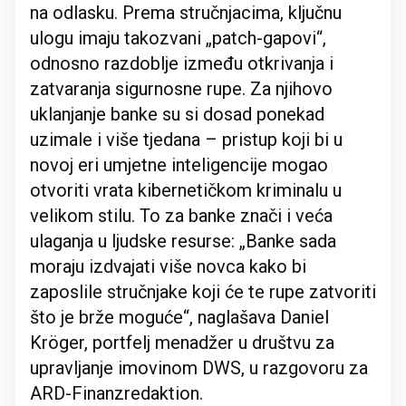
na odlasku. Prema stručnjacima, ključnu
ulogu imaju takozvani „patch-gapovi“,
odnosno razdoblje između otkrivanja i
zatvaranja sigurnosne rupe. Za njihovo
uklanjanje banke su si dosad ponekad
uzimale i više tjedana – pristup koji bi u
novoj eri umjetne inteligencije mogao
otvoriti vrata kibernetičkom kriminalu u
velikom stilu. To za banke znači i veća
ulaganja u ljudske resurse: „Banke sada
moraju izdvajati više novca kako bi
zaposlile stručnjake koji će te rupe zatvoriti
što je brže moguće“, naglašava Daniel
Kröger, portfelj menadžer u društvu za
upravljanje imovinom DWS, u razgovoru za
ARD-Finanzredaktion.