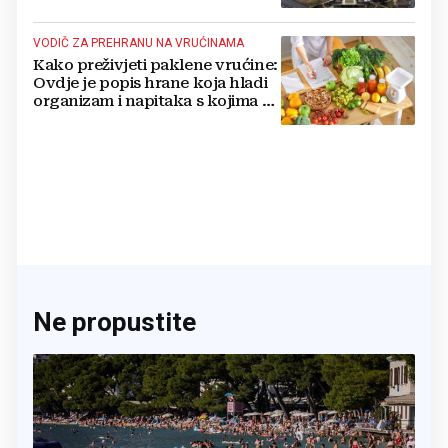
nuklearno oružje
VODIČ ZA PREHRANU NA VRUĆINAMA
Kako preživjeti paklene vrućine:
Ovdje je popis hrane koja hladi
organizam i napitaka s kojima si
činite 'medvjeđu uslugu'
Ne propustite