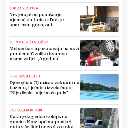
ŠOK ZA VLASNIKA
Nevjerojatno ponašanje
njemačkih turista: Dok je
apartman gorio, oni
NAZDRAVLJALI
NE PAMTE NIŠTA SLIČNO
Mehaničari upozoravaju na novi
problem: 'Ovoliko kvarova
nismo vidjeli 50 godina'
U BH. SUSJEDSTVU
Djevojčicu (7) usisao vakuum na
bazenu, liječnica izvela čudo:
"Nije disala i nije imala puls"
EKSPLOZIJA BROJKI
Kako je izgledao kolaps na
granici: Kroz općinu prošlo 5
puta više ljudi nego što u njoj