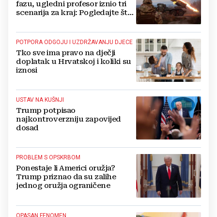
fazu, ugledni profesor iznio tri
scenarija za kraj: Pogledajte što
u tajnosti rade Nijemci
POTPORA ODGOJU I UZDRŽAVANJU DJECE
Tko sve ima pravo na dječji
doplatak u Hrvatskoj i koliki su
iznosi
USTAV NA KUŠNJI
Trump potpisao
najkontroverzniju zapovijed
dosad
PROBLEM S OPSKRBOM
Ponestaje li Americi oružja?
Trump priznao da su zalihe
jednog oružja ograničene
OPASAN FENOMEN