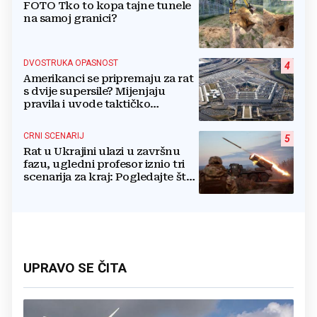
FOTO Tko to kopa tajne tunele
na samoj granici?
DVOSTRUKA OPASNOST
4
Amerikanci se pripremaju za rat
s dvije supersile? Mijenjaju
pravila i uvode taktičko
nuklearno oružje
CRNI SCENARIJ
5
Rat u Ukrajini ulazi u završnu
fazu, ugledni profesor iznio tri
scenarija za kraj: Pogledajte što
u tajnosti rade Nijemci
UPRAVO SE ČITA