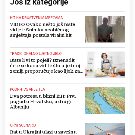
Još iz kategorije
HIT NA DRUŠTVENIM MREŽAMA
VIDEO Ovako nešto još niste
vidjeli: Snimka neobičnog
smještaja postala viralni hit
TRADICIONALNO LJETNO JELO
Biste li vi to pojeli? Iznenadit
ćete se kada vidite što u jednoj
zemlji preporučuje kao lijek za
vrućinu
PODRHTAVANJE TLA
Dva potresa u blizni BiH: Prvi
pogodio Hrvatsku, a drugi
Albaniju
CRNI SCENARIJ
Rat u Ukrajini ulazi u završnu