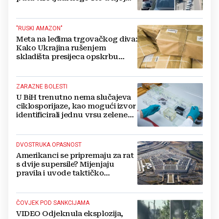
živi, čekanja trajala po 15 sati!
"RUSKI AMAZON"
Meta na leđima trgovačkog diva:
Kako Ukrajina rušenjem
skladišta presijeca opskrbu
vojske i ruši financije Kremlja
ZARAZNE BOLESTI
U BiH trenutno nema slučajeva
ciklosporijaze, kao mogući izvor
identificirali jednu vrsu zelene
salate
DVOSTRUKA OPASNOST
Amerikanci se pripremaju za rat
s dvije supersile? Mijenjaju
pravila i uvode taktičko
nuklearno oružje
ČOVJEK POD SANKCIJAMA
VIDEO Odjeknula eksplozija,