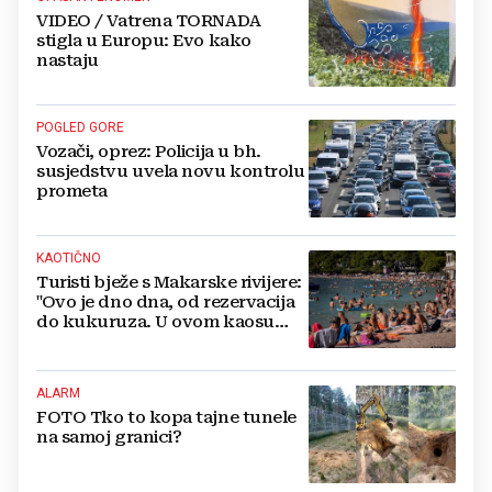
VIDEO / Vatrena TORNADA
stigla u Europu: Evo kako
nastaju
POGLED GORE
Vozači, oprez: Policija u bh.
susjedstvu uvela novu kontrolu
prometa
KAOTIČNO
Turisti bježe s Makarske rivijere:
"Ovo je dno dna, od rezervacija
do kukuruza. U ovom kaosu
ostajem dan i bježim"
ALARM
FOTO Tko to kopa tajne tunele
na samoj granici?