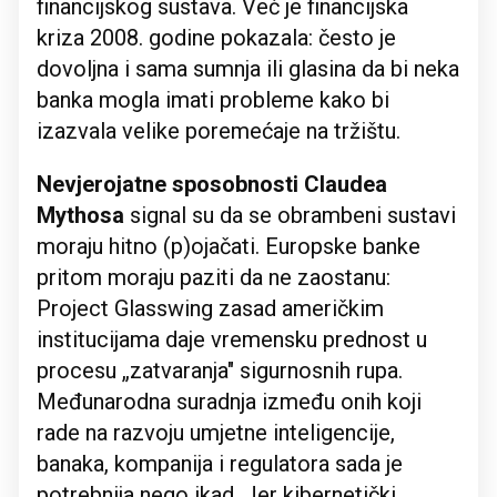
financijskog sustava. Već je financijska
kriza 2008. godine pokazala: često je
dovoljna i sama sumnja ili glasina da bi neka
banka mogla imati probleme kako bi
izazvala velike poremećaje na tržištu.
Nevjerojatne sposobnosti Claudea
Mythosa
signal su da se obrambeni sustavi
moraju hitno (p)ojačati. Europske banke
pritom moraju paziti da ne zaostanu:
Project Glasswing zasad američkim
institucijama daje vremensku prednost u
procesu „zatvaranja" sigurnosnih rupa.
Međunarodna suradnja između onih koji
rade na razvoju umjetne inteligencije,
banaka, kompanija i regulatora sada je
potrebnija nego ikad. Jer kibernetički