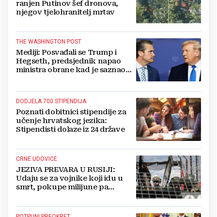
ranjen Putinov šef dronova,
njegov tjelohranitelj mrtav
THE WASHINGTON POST
Mediji: Posvađali se Trump i
Hegseth, predsjednik napao
ministra obrane kad je saznao
koliko je raketa na zalihama
DODJELA 700 STIPENDIJA
Poznati dobitnici stipendije za
učenje hrvatskog jezika:
Stipendisti dolaze iz 24 države
CRNE UDOVICE
JEZIVA PREVARA U RUSIJI:
Udaju se za vojnike koji idu u
smrt, pokupe milijune pa
nestanu
POTPUNI PREOKRET