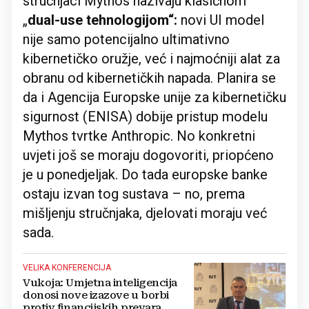
stručnjaci Mythos nazivaju klasičnom
„
dual-use tehnologijom“:
novi UI model
nije samo potencijalno ultimativno
kibernetičko oružje, već i najmoćniji alat za
obranu od kibernetičkih napada. Planira se
da i Agencija Europske unije za kibernetičku
sigurnost (ENISA) dobije pristup modelu
Mythos tvrtke Anthropic. No konkretni
uvjeti još se moraju dogovoriti, priopćeno
je u ponedjeljak. Do tada europske banke
ostaju izvan tog sustava – no, prema
mišljenju stručnjaka, djelovati moraju već
sada.
VELIKA KONFERENCIJA
Vukoja: Umjetna inteligencija
donosi nove izazove u borbi
protiv financijskih prevara