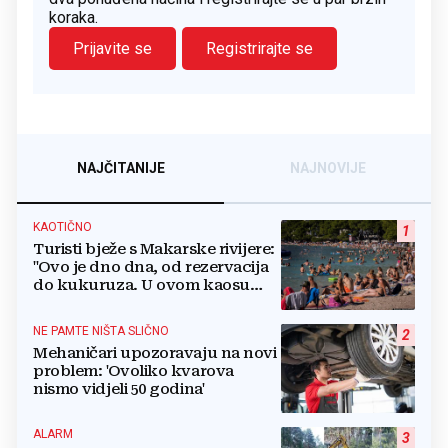
koraka.
Prijavite se
Registrirajte se
NAJČITANIJE
NAJNOVIJE
KAOTIČNO
1
Turisti bježe s Makarske rivijere:
"Ovo je dno dna, od rezervacija
do kukuruza. U ovom kaosu
ostajem dan i bježim"
NE PAMTE NIŠTA SLIČNO
2
Mehaničari upozoravaju na novi
problem: 'Ovoliko kvarova
nismo vidjeli 50 godina'
ALARM
3