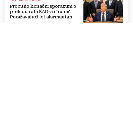
Procurio konačni sporazum o
prekidu rata SAD-a i Irana?
Poražavajući je i alarmantan
KRIZA NA POMOLU
NOVI MASOVNI JURIŠ Migranti
već imaju karte i upute, a sve bi
se moglo dogoditi 15. kolovoza?
OČAJ STOČARA
Pašnjaci izgorjeli od vrućina,
ugroženo tisuću grla goveda i
konja: Mladunčad slijedi majke,
ugibaju u mulju
CRNI SCENARIJ
NAJJAČI U 70 GODINA Zbog El
Niña cijene hrane eksplodirat će
širom svijeta!