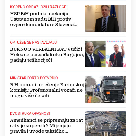
ISCRPNO OBRAZLOŽILI RAZLOGE
HSP BiH podnio apelaciju
Ustavnom sudu BiH protiv
ovjere kandidature Slavena
Kovačevića
OPTUŽBE SE NASTAVLJAJU
BUKNUO VERBALNI RAT Vučić i
Helez se posvađali oko Bugojna,
padaju teške riječi
MINISTAR FORTO POTVRDIO
BiH ponudila rješenje Europskoj
komisiji: Profesionalni vozači ne
mogu više čekati
DVOSTRUKA OPASNOST
Amerikanci se pripremaju za rat
s dvije supersile? Mijenjaju
pravila i uvode taktičko