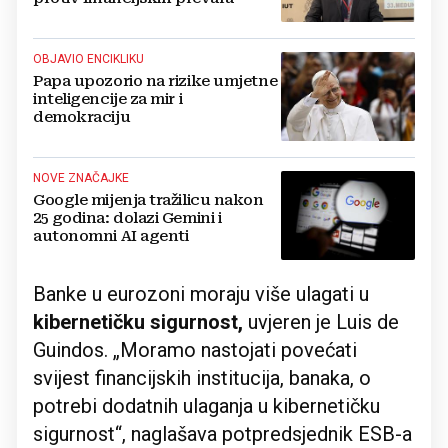
OBJAVIO ENCIKLIKU
Papa upozorio na rizike umjetne
inteligencije za mir i
demokraciju
NOVE ZNAČAJKE
Google mijenja tražilicu nakon
25 godina: dolazi Gemini i
autonomni AI agenti
Banke u eurozoni moraju više ulagati u
kibernetičku sigurnost,
uvjeren je Luis de
Guindos. „Moramo nastojati povećati
svijest financijskih institucija, banaka, o
potrebi dodatnih ulaganja u kibernetičku
sigurnost“, naglašava potpredsjednik ESB-a