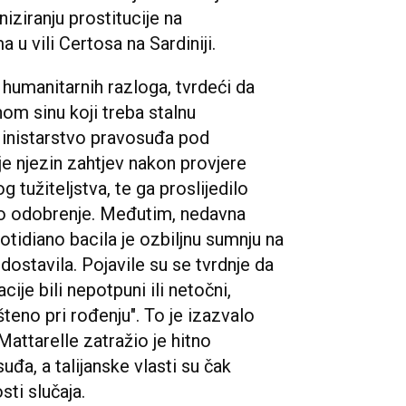
ziranju prostitucije na
u vili Certosa na Sardiniji.
z humanitarnih razloga, tvrdeći da
m sinu koji treba stalnu
Ministarstvo pravosuđa pod
je njezin zahtjev nakon provjere
 tužiteljstva, te ga proslijedilo
no odobrenje. Međutim, nedavna
uotidiano bacila je ozbiljnu sumnju na
 dostavila. Pojavile su se tvrdnje da
ije bili nepotpuni ili netočni,
šteno pri rođenju". To je izazvalo
Mattarelle zatražio je hitno
đa, a talijanske vlasti su čak
sti slučaja.