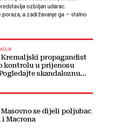
redstavlja ozbiljan udarac.
e poraza, a zadržavanje ga – stalno
KCIJA
Kremaljski propagandist
o kontrolu u prijenosu
 Pogledajte skandaloznu
 o Meloni
Masovno se dijeli poljubac
 i Macrona