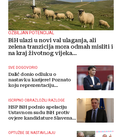
OZBILJAN POTENCIJAL
BiH ulazi u novi val ulaganja, ali
zelena tranzicija mora odmah misliti i
na kraj životnog vijeka
vjetroelektrana
SVE DOGOVORIO
Dalić donio odluku o
nastavku karijere! Poznato
koju reprezentaciju
preuzima
ISCRPNO OBRAZLOŽILI RAZLOGE
HSP BiH podnio apelaciju
Ustavnom sudu BiH protiv
ovjere kandidature Slavena
Kovačevića
OPTUŽBE SE NASTAVLJAJU