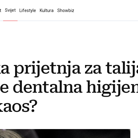
Svijet
t
Lifestyle
Kultura
Showbiz
a prijetnja za tal
je dentalna higije
kaos?