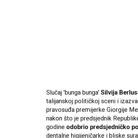
Slučaj 'bunga bunga'
Silvija Berlus
talijanskoj političkoj sceni i izazv
pravosuđa premijerke Giorgije Me
nakon što je predsjednik Republike
godine
odobrio predsjedničko po
dentalne higijeničarke i bliskе sur