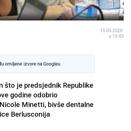
15.05.2026.
u 15:45
đu omiljene izvore na Googleu
 što je predsjednik Republike
 ove godine odobrio
icole Minetti, bivše dentalne
nice Berlusconija