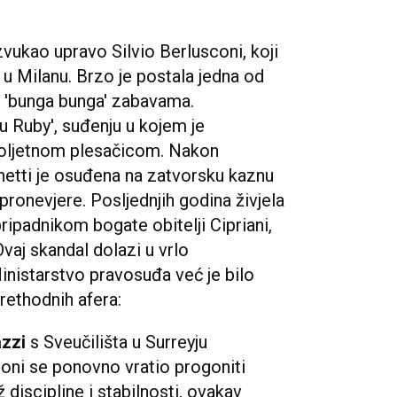
zvukao upravo Silvio Berlusconi, koji
 u Milanu. Brzo je postala jedna od
m 'bunga bunga' zabavama.
ju Ruby', suđenju u kojem je
loljetnom plesačicom. Nakon
netti je osuđena na zatvorsku kaznu
pronevjere. Posljednjih godina živjela
ripadnikom bogate obitelji Cipriani,
Ovaj skandal dolazi u vrlo
nistarstvo pravosuđa već je bilo
rethodnih afera:
azzi
s Sveučilišta u Surreyju
coni se ponovno vratio progoniti
ž discipline i stabilnosti, ovakav