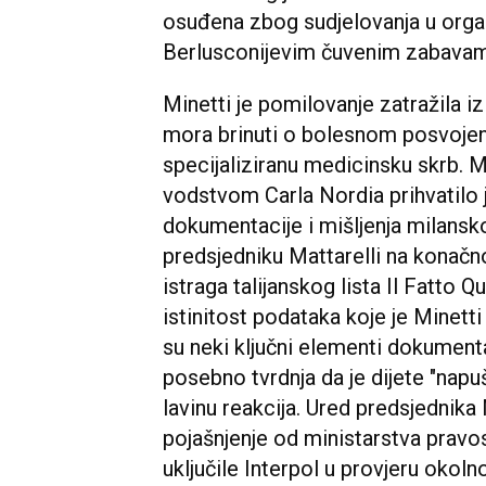
osuđena zbog sudjelovanja u organi
Berlusconijevim čuvenim zabavama 
Minetti je pomilovanje zatražila i
mora brinuti o bolesnom posvojeno
specijaliziranu medicinsku skrb. 
vodstvom Carla Nordia prihvatilo 
dokumentacije i mišljenja milanskog
predsjedniku Mattarelli na konač
istraga talijanskog lista Il Fatto Q
istinitost podataka koje je Minetti
su neki ključni elementi dokumentac
posebno tvrdnja da je dijete "napu
lavinu reakcija. Ured predsjednika 
pojašnjenje od ministarstva pravosu
uključile Interpol u provjeru okolno