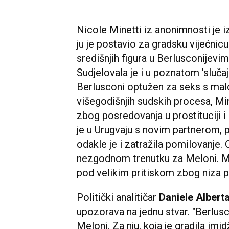
Nicole Minetti iz anonimnosti je i
ju je postavio za gradsku vijećnicu
središnjih figura u Berlusconijevi
Sudjelovala je i u poznatom 'sluča
Berlusconi optužen za seks s ma
višegodišnjih sudskih procesa, Mi
zbog posredovanja u prostituciji i 
je u Urugvaju s novim partnerom, p
odakle je i zatražila pomilovanje. 
nezgodnom trenutku za Meloni. Mi
pod velikim pritiskom zbog niza p
Politički analitičar
Daniele Albert
upozorava na jednu stvar. "Berlus
Meloni. Za nju, koja je gradila imid