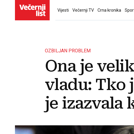
Vijesti
Večernji TV
Crna kronika
Spor
OZBILJAN PROBLEM
Ona je velik
vladu: Tko 
je izazvala 