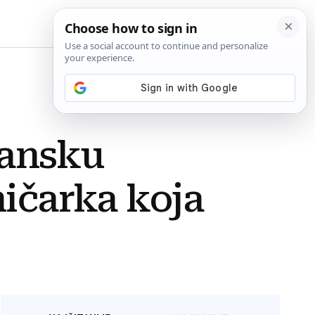
BiH
ijansku
ničarka koja