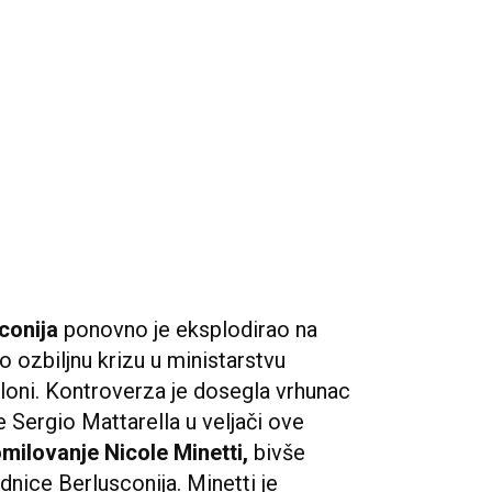
conija
ponovno je eksplodirao na
ao ozbiljnu krizu u ministarstvu
loni. Kontroverza je dosegla vrhunac
 Sergio Mattarella u veljači ove
milovanje Nicole Minetti,
bivše
adnice Berlusconija. Minetti je