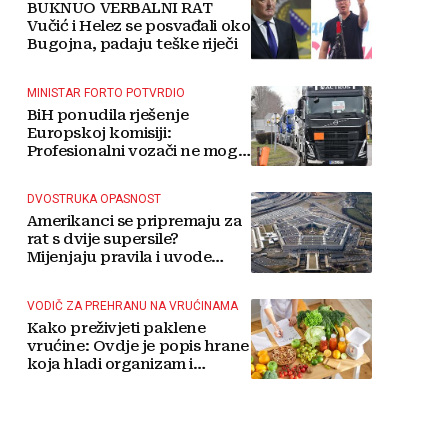
BUKNUO VERBALNI RAT
Vučić i Helez se posvađali oko
Bugojna, padaju teške riječi
MINISTAR FORTO POTVRDIO
BiH ponudila rješenje
Europskoj komisiji:
Profesionalni vozači ne mogu
više čekati
DVOSTRUKA OPASNOST
Amerikanci se pripremaju za
rat s dvije supersile?
Mijenjaju pravila i uvode
taktičko nuklearno oružje
VODIČ ZA PREHRANU NA VRUĆINAMA
Kako preživjeti paklene
vrućine: Ovdje je popis hrane
koja hladi organizam i
napitaka s kojima si činite
'medvjeđu uslugu'