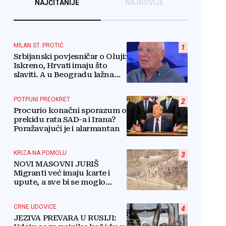
NAJČITANIJE
NAJNOVIJE
MILAN ST. PROTIĆ
1
Srbijanski povjesničar o Oluji:
Iskreno, Hrvati imaju što
slaviti. A u Beogradu lažna
patetika vlasti i krokodilske
suze
POTPUNI PREOKRET
2
Procurio konačni sporazum o
prekidu rata SAD-a i Irana?
Poražavajući je i alarmantan
KRIZA NA POMOLU
3
NOVI MASOVNI JURIŠ
Migranti već imaju karte i
upute, a sve bi se moglo
dogoditi 15. kolovoza?
CRNE UDOVICE
4
JEZIVA PREVARA U RUSIJI: