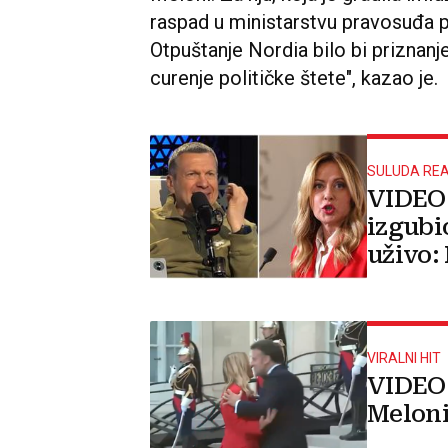
raspad u ministarstvu pravosuđa p
Otpuštanje Nordia bilo bi priznanj
curenje političke štete", kazao je.
SULUDA REA
VIDEO 
izgubi
uživo:
izjavu
VIRALNI HIT
VIDEO 
Meloni