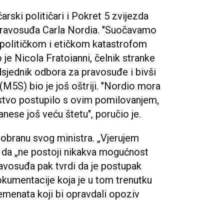
arski političari i Pokret 5 zvijezda
pravosuđa Carla Nordia. "Suočavamo
 političkom i etičkom katastrofom
je Nicola Fratoianni, čelnik stranke
dsjednik odbora za pravosuđe i bivši
(M5S) bio je još oštriji. "Nordio mora
rstvo postupilo s ovim pomilovanjem,
anese još veću štetu", poručio je.
 obranu svog ministra. „Vjerujem
i da „ne postoji nikakva mogućnost
avosuđa pak tvrdi da je postupak
kumentacije koja je u tom trenutku
emenata koji bi opravdali opoziv