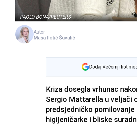
PAOLO BONA/REUTERS
Autor
Maša Ilotić Šuvalić
Dodaj Večernji list me
Kriza dosegla vrhunac nakon
Sergio Mattarella u veljači
predsjedničko pomilovanje N
higijeničarke i bliskе surad