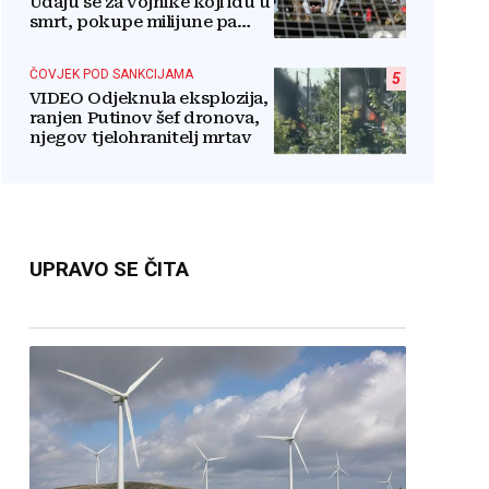
Udaju se za vojnike koji idu u
smrt, pokupe milijune pa
nestanu
ČOVJEK POD SANKCIJAMA
5
VIDEO Odjeknula eksplozija,
ranjen Putinov šef dronova,
njegov tjelohranitelj mrtav
UPRAVO SE ČITA