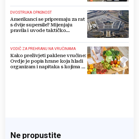
DVOSTRUKA OPASNOST
Amerikanci se pripremaju za rat
s dvije supersile? Mijenjaju
pravila i uvode taktičko
nuklearno oružje
VODIČ ZA PREHRANU NA VRUĆINAMA
Kako preživjeti paklene vrućine:
Ovdje je popis hrane koja hladi
organizam i napitaka s kojima si
činite 'medvjeđu uslugu'
Ne propustite