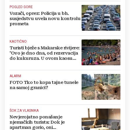
POGLED GORE
Vozači, oprez: Policija u bh.
susjedstvu uvela novu kontrolu
prometa
KAOTIČNO
Turisti bježe s Makarske rivijere:
"Ovo je dno dna, od rezervacija
do kukuruza. U ovom kaosu
ostajem dan i bježim"
ALARM
FOTO Tko to kopa tajne tunele
na samoj granici?
ŠOK ZA VLASNIKA
Nevjerojatno ponašanje
njemačkih turista: Dok je
apartman gorio, oni