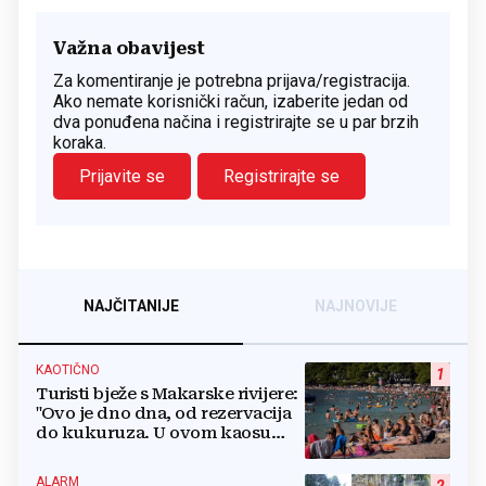
Važna obavijest
Za komentiranje je potrebna prijava/registracija.
Ako nemate korisnički račun, izaberite jedan od
dva ponuđena načina i registrirajte se u par brzih
koraka.
Prijavite se
Registrirajte se
NAJČITANIJE
NAJNOVIJE
KAOTIČNO
1
Turisti bježe s Makarske rivijere:
"Ovo je dno dna, od rezervacija
do kukuruza. U ovom kaosu
ostajem dan i bježim"
ALARM