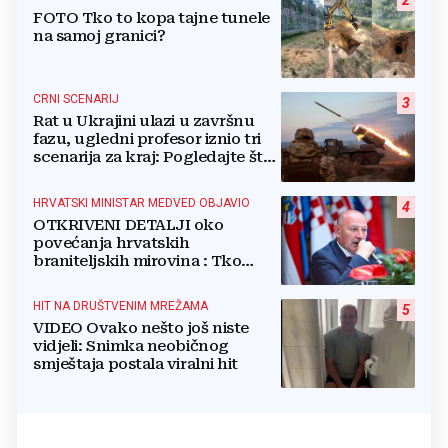
2
FOTO Tko to kopa tajne tunele
na samoj granici?
CRNI SCENARIJ
3
Rat u Ukrajini ulazi u završnu
fazu, ugledni profesor iznio tri
scenarija za kraj: Pogledajte što
u tajnosti rade Nijemci
HRVATSKI MINISTAR MEDVED OBJAVIO
4
OTKRIVENI DETALJI oko
povećanja hrvatskih
braniteljskih mirovina : Tko
dobiva, a tko ne
HIT NA DRUŠTVENIM MREŽAMA
5
VIDEO Ovako nešto još niste
vidjeli: Snimka neobičnog
smještaja postala viralni hit