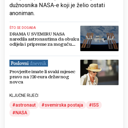
dužnosnika NASA-e koji je želio ostati
anoniman.
ŠTO SE DOGAĐA
DRAMA U SVEMIRU NASA
naredila astronautima da obuku
odijela i pripreme za moguću
evakuaciju
Provjerite imate li svaki mjesec
pravo na 720 eura državnog
novca
KLJUČNE RIJEČI
astronaut
svemirska postaja
ISS
NASA