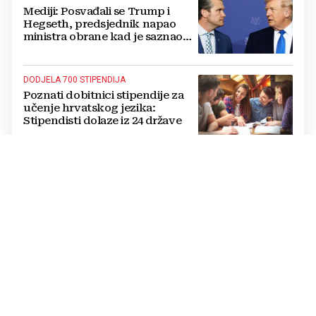
Mediji: Posvađali se Trump i
Hegseth, predsjednik napao
ministra obrane kad je saznao
koliko je raketa na zalihama
DODJELA 700 STIPENDIJA
Poznati dobitnici stipendije za
učenje hrvatskog jezika:
Stipendisti dolaze iz 24 države
CRNE UDOVICE
JEZIVA PREVARA U RUSIJI:
Udaju se za vojnike koji idu u
smrt, pokupe milijune pa
nestanu
POTPUNI PREOKRET
Procurio konačni sporazum o
prekidu rata SAD-a i Irana?
Poražavajući je i alarmantan