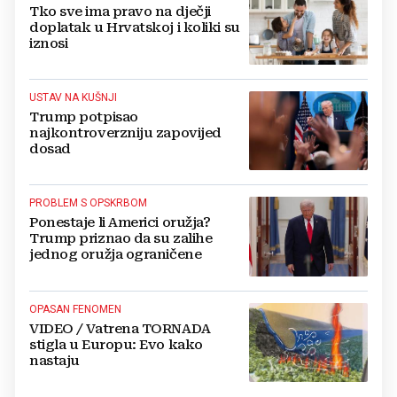
Tko sve ima pravo na dječji
doplatak u Hrvatskoj i koliki su
iznosi
USTAV NA KUŠNJI
Trump potpisao
najkontroverzniju zapovijed
dosad
PROBLEM S OPSKRBOM
Ponestaje li Americi oružja?
Trump priznao da su zalihe
jednog oružja ograničene
OPASAN FENOMEN
VIDEO / Vatrena TORNADA
stigla u Europu: Evo kako
nastaju