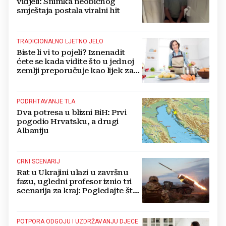
vidjeli: Snimka neobičnog
smještaja postala viralni hit
TRADICIONALNO LJETNO JELO
Biste li vi to pojeli? Iznenadit
ćete se kada vidite što u jednoj
zemlji preporučuje kao lijek za
vrućinu
PODRHTAVANJE TLA
Dva potresa u blizni BiH: Prvi
pogodio Hrvatsku, a drugi
Albaniju
CRNI SCENARIJ
Rat u Ukrajini ulazi u završnu
fazu, ugledni profesor iznio tri
scenarija za kraj: Pogledajte što
u tajnosti rade Nijemci
POTPORA ODGOJU I UZDRŽAVANJU DJECE