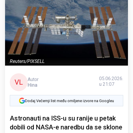
Reuters/PIXSELL
05.06.2026.
Autor
VL
u 21:07
Hina
Dodaj Večernji list među omiljene izvore na Googleu
Astronauti na ISS-u su ranije u petak
dobili od NASA-e naredbu da se sklone