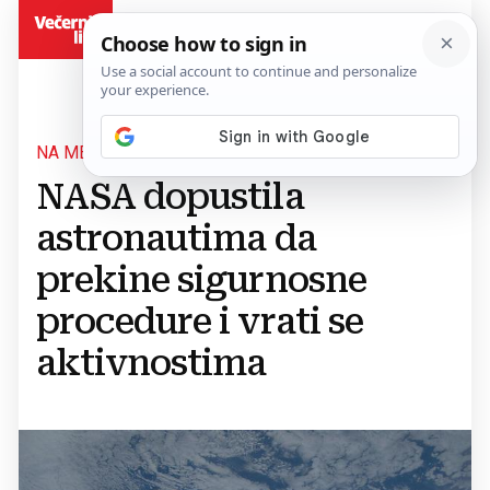
BiH
NA MEĐUNARODNOJ SVEMIRSKOJ POSTAJI
NASA dopustila
astronautima da
prekine sigurnosne
procedure i vrati se
aktivnostima