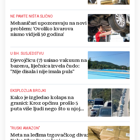
NAZDRAVLJALI
NE PAMTE NIŠTA SLIČNO
Mehaničari upozoravaju na novi
problem: 'Ovoliko kvarova
nismo vidjeli 50 godina'
U BH. SUSJEDSTVU
Djevojčicu (7) usisao vakuum na
bazenu, liječnica izvela čudo:
"Nije disala i nije imala puls"
EKSPLOZIJA BROJKI
Kako je izgledao kolaps na
granici: Kroz općinu prošlo 5
puta više ljudi nego što u njoj
živi, čekanja trajala po 15 sati!
"RUSKI AMAZON"
Meta na leđima trgovačkog diva: