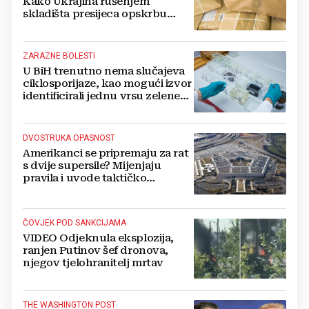
Kako Ukrajina rušenjem
skladišta presijeca opskrbu
vojske i ruši financije Kremlja
ZARAZNE BOLESTI
U BiH trenutno nema slučajeva
ciklosporijaze, kao mogući izvor
identificirali jednu vrsu zelene
salate
DVOSTRUKA OPASNOST
Amerikanci se pripremaju za rat
s dvije supersile? Mijenjaju
pravila i uvode taktičko
nuklearno oružje
ČOVJEK POD SANKCIJAMA
VIDEO Odjeknula eksplozija,
ranjen Putinov šef dronova,
njegov tjelohranitelj mrtav
THE WASHINGTON POST