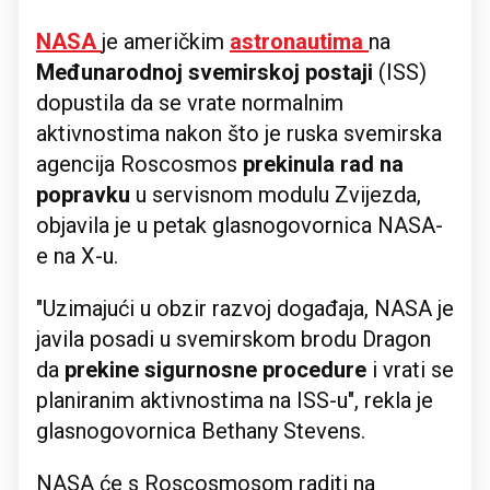
NASA ‌
je američkim
astronautima
na
Međunarodnoj svemirskoj postaji
(ISS)
dopustila da se vrate normalnim
aktivnostima nakon što je ruska svemirska
agencija Roscosmos
prekinula rad na
popravku
u servisnom modulu Zvijezda,
objavila je u petak glasnogovornica NASA-
e na X-u.
"Uzimajući u obzir razvoj događaja, NASA je
javila posadi u svemirskom brodu Dragon
da
prekine sigurnosne procedure
i vrati se
planiranim aktivnostima na ISS-u", rekla je
glasnogovornica Bethany Stevens.
NASA će s Roscosmosom raditi na