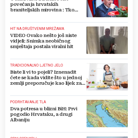
povećanja hrvatskih
braniteljskih mirovina : Tko
dobiva, a tko ne
HIT NA DRUŠTVENIM MREŽAMA
VIDEO Ovako nešto još niste
vidjeli: Snimka neobičnog
smještaja postala viralni hit
TRADICIONALNO LJETNO JELO
Biste li vi to pojeli? Iznenadit
ćete se kada vidite što u jednoj
zemlji preporučuje kao lijek za
vrućinu
PODRHTAVANJE TLA
Dva potresa u blizni BiH: Prvi
pogodio Hrvatsku, a drugi
Albaniju