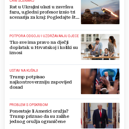
CRNI SCENARIJ
Rat u Ukrajini ulazi u završnu
fazu, ugledni profesor iznio tri
scenarija za kraj: Pogledajte što
u tajnosti rade Nijemci
POTPORA ODGOJU I UZDRŽAVANJU DJECE
Tko sve ima pravo na dječji
doplatak u Hrvatskoj i koliki su
iznosi
USTAV NA KUŠNJI
Trump potpisao
najkontroverzniju zapovijed
dosad
PROBLEM S OPSKRBOM
Ponestaje li Americi oružja?
Trump priznao da su zalihe
jednog oružja ograničene