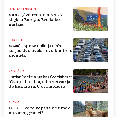
OPASAN FENOMEN
VIDEO / Vatrena TORNADA
stigla u Europu: Evo kako
nastaju
POGLED GORE
Vozači, oprez: Policija u bh.
susjedstvu uvela novu kontrolu
prometa
KAOTIČNO
Turisti bježe s Makarske rivijere:
"Ovo je dno dna, od rezervacija
do kukuruza. U ovom kaosu
ostajem dan i bježim"
ALARM
FOTO Tko to kopa tajne tunele
na samoj granici?