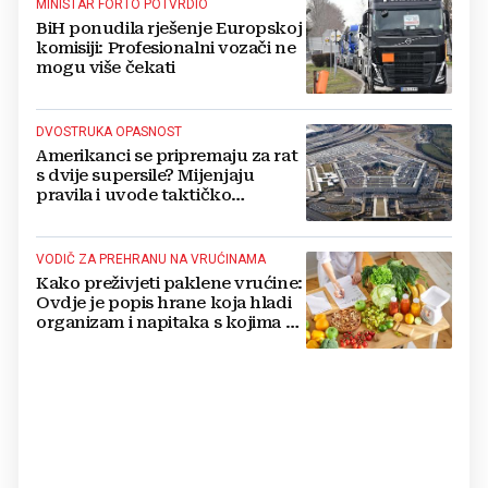
MINISTAR FORTO POTVRDIO
BiH ponudila rješenje Europskoj
komisiji: Profesionalni vozači ne
mogu više čekati
DVOSTRUKA OPASNOST
Amerikanci se pripremaju za rat
s dvije supersile? Mijenjaju
pravila i uvode taktičko
nuklearno oružje
VODIČ ZA PREHRANU NA VRUĆINAMA
Kako preživjeti paklene vrućine:
Ovdje je popis hrane koja hladi
organizam i napitaka s kojima si
činite 'medvjeđu uslugu'