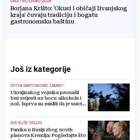
GASTRO LIVNO 2026
Borjana Krišto: 'Okusi i običaji livanjskog
kraja' čuvaju tradiciju i bogatu
gastronomsku baštinu
Još iz kategorije
ŽRTVA SMRTONOSNE ZAMKE?
Ukrajinskog vojnika pronašli
bez svijesti uz bocu alkohola i
nož. Isprva su mislili da je suicid,
no otkrili su jezivu pozadinu
SVE BLIŽE ODLUCI
Panika u Rusiji zbog novih
planova Kremlja: Pogledajte što