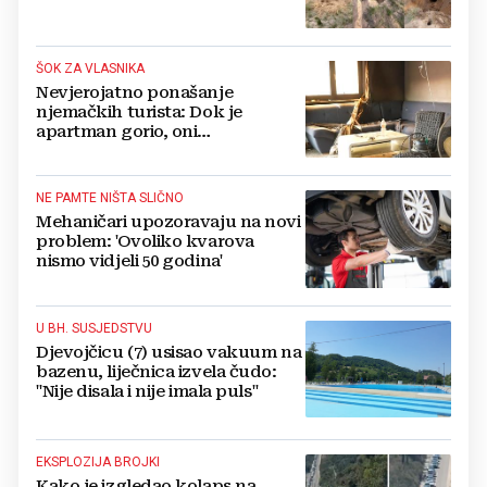
ŠOK ZA VLASNIKA
Nevjerojatno ponašanje
njemačkih turista: Dok je
apartman gorio, oni
NAZDRAVLJALI
NE PAMTE NIŠTA SLIČNO
Mehaničari upozoravaju na novi
problem: 'Ovoliko kvarova
nismo vidjeli 50 godina'
U BH. SUSJEDSTVU
Djevojčicu (7) usisao vakuum na
bazenu, liječnica izvela čudo:
"Nije disala i nije imala puls"
EKSPLOZIJA BROJKI
Kako je izgledao kolaps na