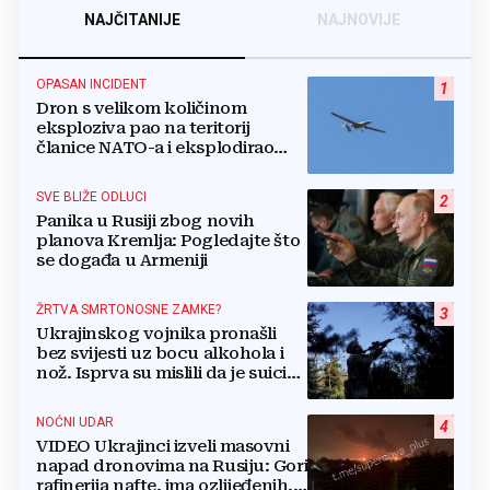
NAJČITANIJE
NAJNOVIJE
OPASAN INCIDENT
1
Dron s velikom količinom
eksploziva pao na teritorij
članice NATO-a i eksplodirao
blizu plinovoda
SVE BLIŽE ODLUCI
2
Panika u Rusiji zbog novih
planova Kremlja: Pogledajte što
se događa u Armeniji
ŽRTVA SMRTONOSNE ZAMKE?
3
Ukrajinskog vojnika pronašli
bez svijesti uz bocu alkohola i
nož. Isprva su mislili da je suicid,
no otkrili su jezivu pozadinu
NOĆNI UDAR
4
VIDEO Ukrajinci izveli masovni
napad dronovima na Rusiju: Gori
rafinerija nafte, ima ozlijeđenih.