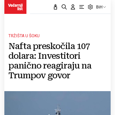
BiH
TRŽIŠTA U ŠOKU
Nafta preskočila 107
dolara: Investitori
panično reagiraju na
Trumpov govor