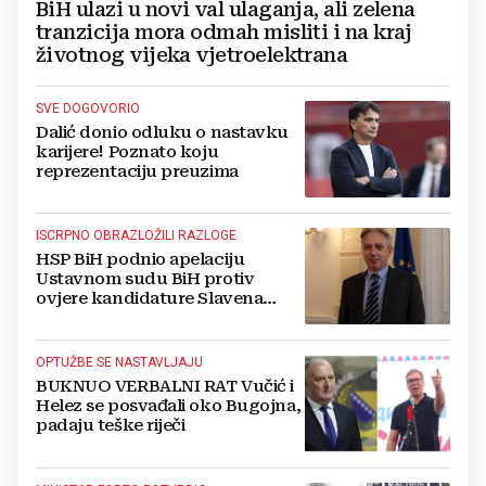
BiH ulazi u novi val ulaganja, ali zelena
tranzicija mora odmah misliti i na kraj
životnog vijeka vjetroelektrana
SVE DOGOVORIO
Dalić donio odluku o nastavku
karijere! Poznato koju
reprezentaciju preuzima
ISCRPNO OBRAZLOŽILI RAZLOGE
HSP BiH podnio apelaciju
Ustavnom sudu BiH protiv
ovjere kandidature Slavena
Kovačevića
OPTUŽBE SE NASTAVLJAJU
BUKNUO VERBALNI RAT Vučić i
Helez se posvađali oko Bugojna,
padaju teške riječi