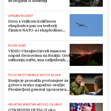
se događa u Armeniji
OPASAN INCIDENT
Dron s velikom količinom
eksploziva pao na teritorij
članice NATO-a i eksplodirao
blizu plinovoda
NOĆNI UDAR
VIDEO Ukrajinci izveli masovni
napad dronovima na Rusiju: Gori
rafinerija nafte, ima ozlijeđenih.
Stižu snimke
POZIV NA STVARANJE NOVOG BLOKA
Rusija je pronašla protumjere za
gotovo svako zapadno oružje:
Proslavljeni general upozorava
NATO
HRVATSKI MINISTAR MEDVED OBJAVIO
OTKRIVENI DETALJI oko