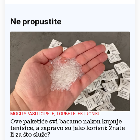
Ne propustite
MOGU SPASITI CIPELE, TORBE I ELEKTRONIKU
Ove paketiće svi bacamo nakon kupnje
tenisice, a zapravo su jako korisni: Znate
li za što služe?