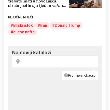
trebate imati u novčaniku,
stručnjaci imaju i jedan važan
savjet
KLJUČNE RIJEČI
Bliski istok
Iran
Donald Trump
cijene nafte