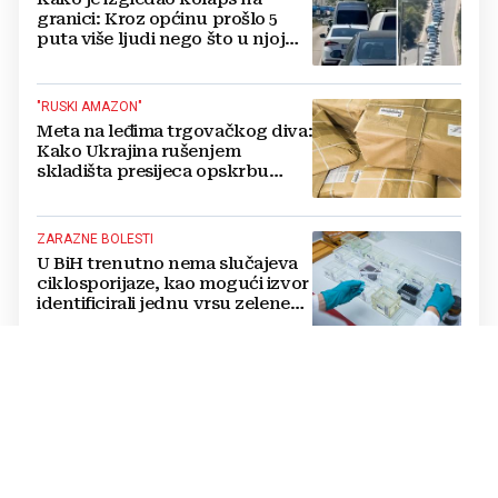
granici: Kroz općinu prošlo 5
puta više ljudi nego što u njoj
živi, čekanja trajala po 15 sati!
"RUSKI AMAZON"
Meta na leđima trgovačkog diva:
Kako Ukrajina rušenjem
skladišta presijeca opskrbu
vojske i ruši financije Kremlja
ZARAZNE BOLESTI
U BiH trenutno nema slučajeva
ciklosporijaze, kao mogući izvor
identificirali jednu vrsu zelene
salate
DVOSTRUKA OPASNOST
Amerikanci se pripremaju za rat
s dvije supersile? Mijenjaju
pravila i uvode taktičko
nuklearno oružje