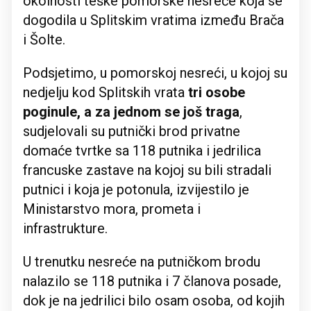
okolnosti teške pomorske nesreće koja se
dogodila u Splitskim vratima između Brača
i Šolte.
Podsjetimo, u pomorskoj nesreći, u kojoj su
nedjelju kod Splitskih vrata
tri osobe
poginule, a za jednom se još traga
,
sudjelovali su putnički brod privatne
domaće tvrtke sa 118 putnika i jedrilica
francuske zastave na kojoj su bili stradali
putnici i koja je potonula, izvijestilo je
Ministarstvo mora, prometa i
infrastrukture.
U trenutku nesreće na putničkom brodu
nalazilo se 118 putnika i 7 članova posade,
dok je na jedrilici bilo osam osoba, od kojih