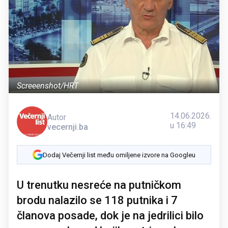
Screeenshot/HRT
14.06.2026.
Autor
u 16:49
vecernji.ba
Dodaj Večernji list među omiljene izvore na Googleu
U trenutku nesreće na putničkom
brodu nalazilo se 118 putnika i 7
članova posade, dok je na jedrilici bilo