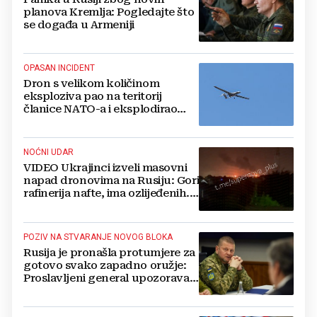
planova Kremlja: Pogledajte što
se događa u Armeniji
OPASAN INCIDENT
Dron s velikom količinom
eksploziva pao na teritorij
članice NATO-a i eksplodirao
blizu plinovoda
NOĆNI UDAR
VIDEO Ukrajinci izveli masovni
napad dronovima na Rusiju: Gori
rafinerija nafte, ima ozlijeđenih.
Stižu snimke
POZIV NA STVARANJE NOVOG BLOKA
Rusija je pronašla protumjere za
gotovo svako zapadno oružje:
Proslavljeni general upozorava
NATO