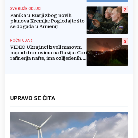
blizu plinovoda
SVE BLIŽE ODLUCI
2
Panika u Rusiji zbog novih
planova Kremlja: Pogledajte što
se događa u Armeniji
NOĆNI UDAR
3
VIDEO Ukrajinci izveli masovni
napad dronovima na Rusiju: Gori
rafinerija nafte, ima ozlijeđenih.
Stižu snimke
UPRAVO SE ČITA