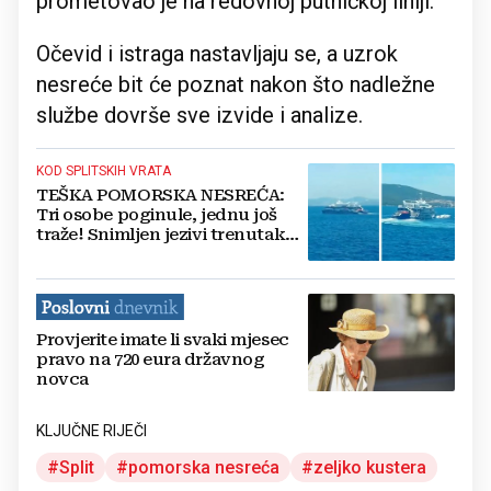
prometovao je na redovnoj putničkoj liniji.
Očevid i istraga nastavljaju se, a uzrok
nesreće bit će poznat nakon što nadležne
službe dovrše sve izvide i analize.
KOD SPLITSKIH VRATA
TEŠKA POMORSKA NESREĆA:
Tri osobe poginule, jednu još
traže! Snimljen jezivi trenutak
kada jedrilica udara u putnički
katamaran
Provjerite imate li svaki mjesec
pravo na 720 eura državnog
novca
KLJUČNE RIJEČI
Split
pomorska nesreća
zeljko kustera