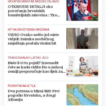
HRVATSKI MINISTAR MEDVED OBJAVIO
OTKRIVENI DETALJI oko
povećanja hrvatskih
braniteljskih mirovina : Tko
dobiva, a tko ne
HIT NA DRUŠTVENIM MREŽAMA
VIDEO Ovako nešto još niste
vidjeli: Snimka neobičnog
smještaja postala viralni hit
TRADICIONALNO LJETNO JELO
Biste li vi to pojeli? Iznenadit
ćete se kada vidite što u jednoj
zemlji preporučuje kao lijek za
vrućinu
PODRHTAVANJE TLA
Dva potresa u blizni BiH: Prvi
pogodio Hrvatsku, a drugi
Albaniju