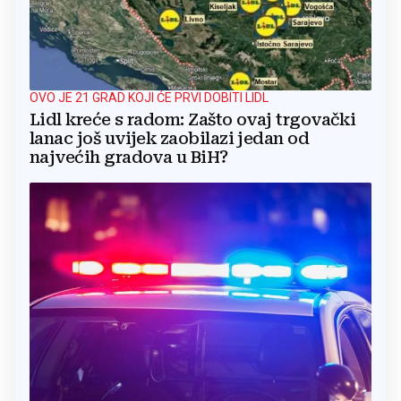
OVO JE 21 GRAD KOJI ĆE PRVI DOBITI LIDL
Lidl kreće s radom: Zašto ovaj trgovački
lanac još uvijek zaobilazi jedan od
najvećih gradova u BiH?