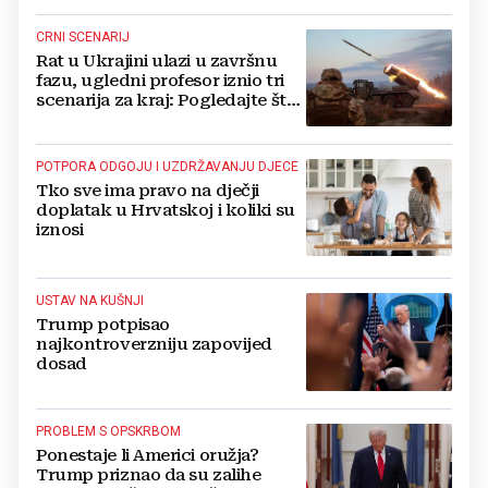
CRNI SCENARIJ
Rat u Ukrajini ulazi u završnu
fazu, ugledni profesor iznio tri
scenarija za kraj: Pogledajte što
u tajnosti rade Nijemci
POTPORA ODGOJU I UZDRŽAVANJU DJECE
Tko sve ima pravo na dječji
doplatak u Hrvatskoj i koliki su
iznosi
USTAV NA KUŠNJI
Trump potpisao
najkontroverzniju zapovijed
dosad
PROBLEM S OPSKRBOM
Ponestaje li Americi oružja?
Trump priznao da su zalihe