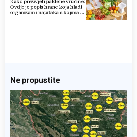
Kako preživjeti paklene vrućine:
Ovdje je popis hrane koja hladi
organizam i napitaka s kojima si
činite 'medvjeđu uslugu'
Ne propustite