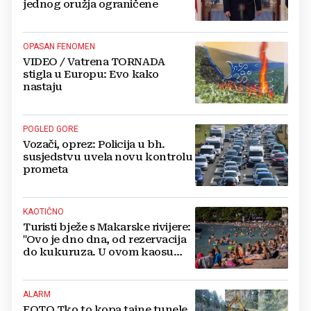
jednog oružja ograničene
OPASAN FENOMEN
VIDEO / Vatrena TORNADA
stigla u Europu: Evo kako
nastaju
POGLED GORE
Vozači, oprez: Policija u bh.
susjedstvu uvela novu kontrolu
prometa
KAOTIČNO
Turisti bježe s Makarske rivijere:
"Ovo je dno dna, od rezervacija
do kukuruza. U ovom kaosu
ostajem dan i bježim"
ALARM
FOTO Tko to kopa tajne tunele