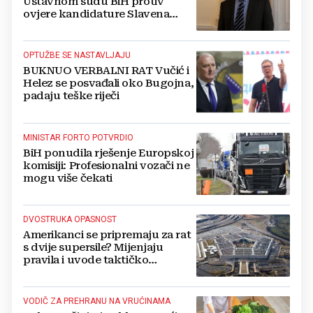
Ustavnom sudu BiH protiv
ovjere kandidature Slavena
Kovačevića
OPTUŽBE SE NASTAVLJAJU
BUKNUO VERBALNI RAT Vučić i
Helez se posvađali oko Bugojna,
padaju teške riječi
MINISTAR FORTO POTVRDIO
BiH ponudila rješenje Europskoj
komisiji: Profesionalni vozači ne
mogu više čekati
DVOSTRUKA OPASNOST
Amerikanci se pripremaju za rat
s dvije supersile? Mijenjaju
pravila i uvode taktičko
nuklearno oružje
VODIČ ZA PREHRANU NA VRUĆINAMA