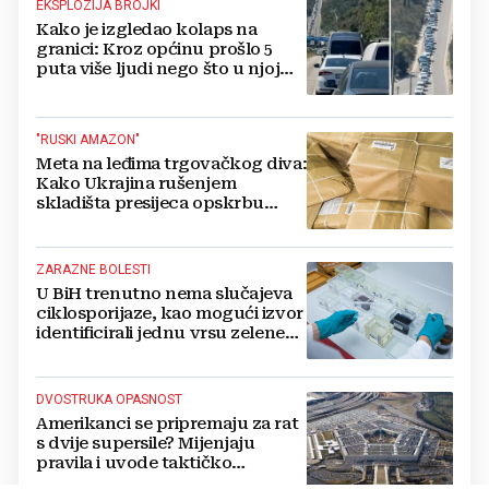
EKSPLOZIJA BROJKI
Kako je izgledao kolaps na
granici: Kroz općinu prošlo 5
puta više ljudi nego što u njoj
živi, čekanja trajala po 15 sati!
"RUSKI AMAZON"
Meta na leđima trgovačkog diva:
Kako Ukrajina rušenjem
skladišta presijeca opskrbu
vojske i ruši financije Kremlja
ZARAZNE BOLESTI
U BiH trenutno nema slučajeva
ciklosporijaze, kao mogući izvor
identificirali jednu vrsu zelene
salate
DVOSTRUKA OPASNOST
Amerikanci se pripremaju za rat
s dvije supersile? Mijenjaju
pravila i uvode taktičko
nuklearno oružje