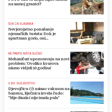
na samoj granici?
ŠOK ZA VLASNIKA
Nevjerojatno ponašanje
njemačkih turista: Dok je
apartman gorio, oni
NAZDRAVLJALI
NE PAMTE NIŠTA SLIČNO
Mehaničari upozoravaju na novi
problem: 'Ovoliko kvarova
nismo vidjeli 50 godina'
U BH. SUSJEDSTVU
Djevojčicu (7) usisao vakuum na
bazenu, liječnica izvela čudo:
"Nije disala i nije imala puls"