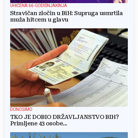
UHIĆENA 66-GODIŠNJAKINJA
Stravičan zločin u BiH: Supruga usmrtila
muža hitcem u glavu
DONOSIMO
TKO JE DOBIO DRŽAVLJANSTVO BIH?
Primljene 43 osobe...