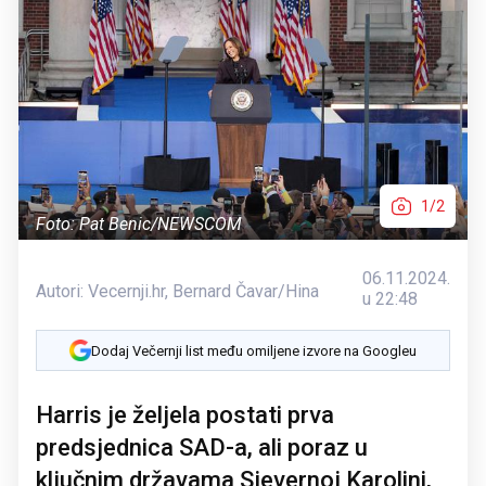
1/2
Foto: Pat Benic/NEWSCOM
06.11.2024.
Autori:
Vecernji.hr,
Bernard Čavar/Hina
u 22:48
Dodaj Večernji list među omiljene izvore na Googleu
Harris je željela postati prva
predsjednica SAD-a, ali poraz u
ključnim državama Sjevernoj Karolini,