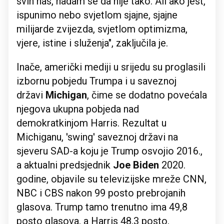
svih nas, nadam se da nije tako. Ali ako jest,
ispunimo nebo svjetlom sjajne, sjajne
milijarde zvijezda, svjetlom optimizma,
vjere, istine i služenja", zaključila je.
Inače, američki mediji u srijedu su proglasili
izbornu pobjedu Trumpa i u saveznoj
državi
Michigan
, čime se dodatno povećala
njegova ukupna pobjeda nad
demokratkinjom Harris. Rezultat u
Michiganu, 'swing' saveznoj državi na
sjeveru SAD-a koju je Trump osvojio 2016.,
a aktualni predsjednik
Joe Biden
2020.
godine, objavile su televizijske mreže CNN,
NBC i CBS nakon 99 posto prebrojanih
glasova. Trump tamo trenutno ima 49,8
posto glasova, a Harris 48,3 posto.