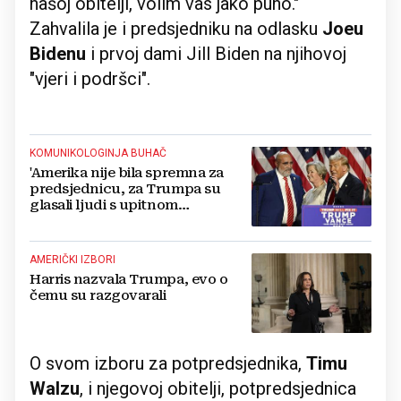
našoj obitelji, volim vas jako puno."
Zahvalila je i predsjedniku na odlasku
Joeu
Bidenu
i prvoj dami Jill Biden na njihovoj
"vjeri i podršci".
KOMUNIKOLOGINJA BUHAČ
'Amerika nije bila spremna za
predsjednicu, za Trumpa su
glasali ljudi s upitnom
egzistencijom, on je njima idol'
AMERIČKI IZBORI
Harris nazvala Trumpa, evo o
čemu su razgovarali
O svom izboru za potpredsjednika,
Timu
Walzu
, i njegovoj obitelji, potpredsjednica