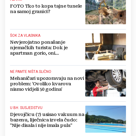
FOTO Tko to kopa tajne tunele
na samoj granici?
ŠOK ZA VLASNIKA
Nevjerojatno ponašanje
njemačkih turista: Dok je
apartman gorio, oni
NAZDRAVLJALI
NE PAMTE NIŠTA SLIČNO
Mehaničari upozoravaju na novi
problem: 'Ovoliko kvarova
nismo vidjeli 50 godina'
U BH. SUSJEDSTVU
Djevojčicu (7) usisao vakuum na
bazenu, liječnica izvela čudo:
"Nije disala i nije imala puls"