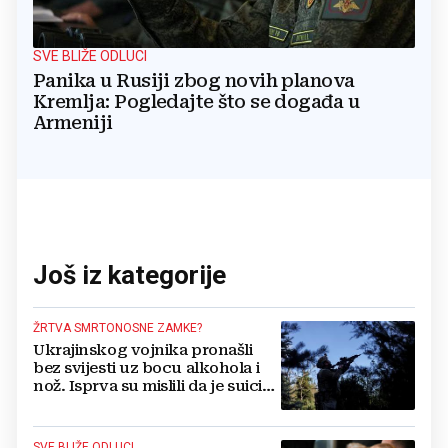
SVE BLIŽE ODLUCI
Panika u Rusiji zbog novih planova
Kremlja: Pogledajte što se događa u
Armeniji
Još iz kategorije
ŽRTVA SMRTONOSNE ZAMKE?
Ukrajinskog vojnika pronašli
bez svijesti uz bocu alkohola i
nož. Isprva su mislili da je suicid,
no otkrili su jezivu pozadinu
SVE BLIŽE ODLUCI