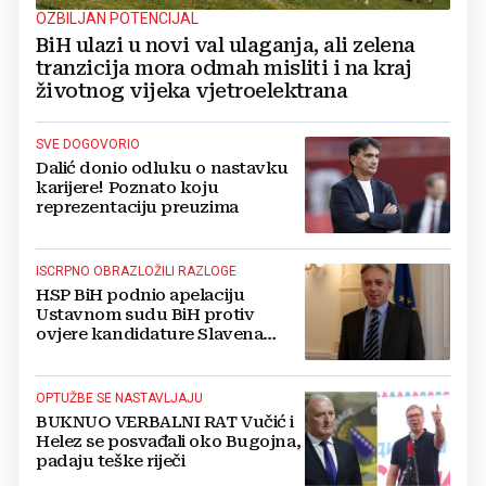
OZBILJAN POTENCIJAL
BiH ulazi u novi val ulaganja, ali zelena
tranzicija mora odmah misliti i na kraj
životnog vijeka vjetroelektrana
SVE DOGOVORIO
Dalić donio odluku o nastavku
karijere! Poznato koju
reprezentaciju preuzima
ISCRPNO OBRAZLOŽILI RAZLOGE
HSP BiH podnio apelaciju
Ustavnom sudu BiH protiv
ovjere kandidature Slavena
Kovačevića
OPTUŽBE SE NASTAVLJAJU
BUKNUO VERBALNI RAT Vučić i
Helez se posvađali oko Bugojna,
padaju teške riječi