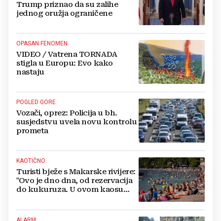
Trump priznao da su zalihe
jednog oružja ograničene
OPASAN FENOMEN
VIDEO / Vatrena TORNADA
stigla u Europu: Evo kako
nastaju
POGLED GORE
Vozači, oprez: Policija u bh.
susjedstvu uvela novu kontrolu
prometa
KAOTIČNO
Turisti bježe s Makarske rivijere:
"Ovo je dno dna, od rezervacija
do kukuruza. U ovom kaosu
ostajem dan i bježim"
ALARM