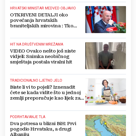
HRVATSKI MINISTAR MEDVED OBJAVIO
OTKRIVENI DETALJI oko
povećanja hrvatskih
braniteljskih mirovina : Tko
dobiva, a tko ne
HIT NA DRUŠTVENIM MREŽAMA
VIDEO Ovako nešto još niste
vidjeli: Snimka neobičnog
smještaja postala viralni hit
TRADICIONALNO LJETNO JELO
Biste li vi to pojeli? Iznenadit
ćete se kada vidite što u jednoj
zemlji preporučuje kao lijek za
vrućinu
PODRHTAVANJE TLA
Dva potresa u blizni BiH: Prvi
pogodio Hrvatsku, a drugi
Albaniju