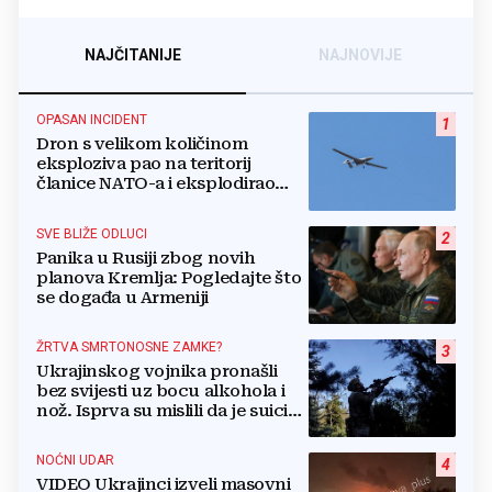
NAJČITANIJE
NAJNOVIJE
OPASAN INCIDENT
1
Dron s velikom količinom
eksploziva pao na teritorij
članice NATO-a i eksplodirao
blizu plinovoda
SVE BLIŽE ODLUCI
2
Panika u Rusiji zbog novih
planova Kremlja: Pogledajte što
se događa u Armeniji
ŽRTVA SMRTONOSNE ZAMKE?
3
Ukrajinskog vojnika pronašli
bez svijesti uz bocu alkohola i
nož. Isprva su mislili da je suicid,
no otkrili su jezivu pozadinu
NOĆNI UDAR
4
VIDEO Ukrajinci izveli masovni