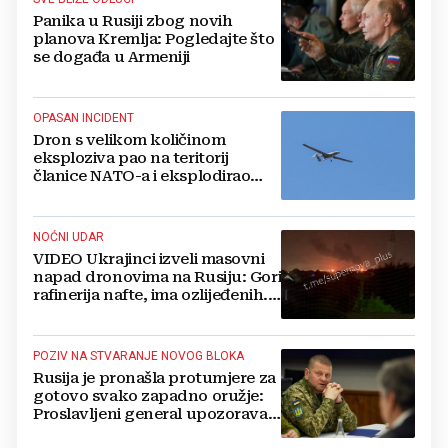
Panika u Rusiji zbog novih
planova Kremlja: Pogledajte što
se događa u Armeniji
OPASAN INCIDENT
Dron s velikom količinom
eksploziva pao na teritorij
članice NATO-a i eksplodirao
blizu plinovoda
NOĆNI UDAR
VIDEO Ukrajinci izveli masovni
napad dronovima na Rusiju: Gori
rafinerija nafte, ima ozlijeđenih.
Stižu snimke
POZIV NA STVARANJE NOVOG BLOKA
Rusija je pronašla protumjere za
gotovo svako zapadno oružje:
Proslavljeni general upozorava
NATO