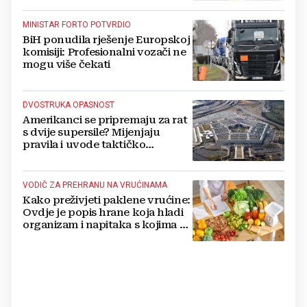
MINISTAR FORTO POTVRDIO
BiH ponudila rješenje Europskoj
komisiji: Profesionalni vozači ne
mogu više čekati
DVOSTRUKA OPASNOST
Amerikanci se pripremaju za rat
s dvije supersile? Mijenjaju
pravila i uvode taktičko
nuklearno oružje
VODIČ ZA PREHRANU NA VRUĆINAMA
Kako preživjeti paklene vrućine:
Ovdje je popis hrane koja hladi
organizam i napitaka s kojima si
činite 'medvjeđu uslugu'