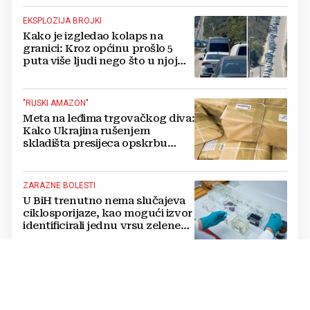
EKSPLOZIJA BROJKI
Kako je izgledao kolaps na
granici: Kroz općinu prošlo 5
puta više ljudi nego što u njoj
živi, čekanja trajala po 15 sati!
"RUSKI AMAZON"
Meta na leđima trgovačkog diva:
Kako Ukrajina rušenjem
skladišta presijeca opskrbu
vojske i ruši financije Kremlja
ZARAZNE BOLESTI
U BiH trenutno nema slučajeva
ciklosporijaze, kao mogući izvor
identificirali jednu vrsu zelene
salate
DVOSTRUKA OPASNOST
Amerikanci se pripremaju za rat
s dvije supersile? Mijenjaju
pravila i uvode taktičko