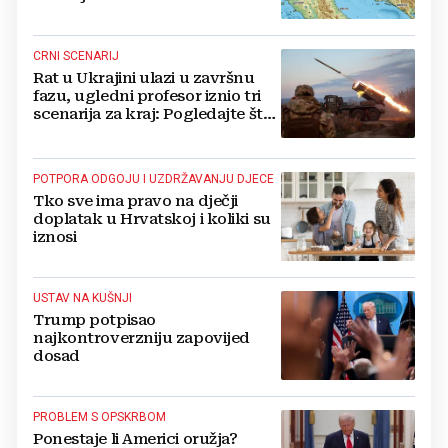
CRNI SCENARIJ
Rat u Ukrajini ulazi u završnu
fazu, ugledni profesor iznio tri
scenarija za kraj: Pogledajte što
u tajnosti rade Nijemci
POTPORA ODGOJU I UZDRŽAVANJU DJECE
Tko sve ima pravo na dječji
doplatak u Hrvatskoj i koliki su
iznosi
USTAV NA KUŠNJI
Trump potpisao
najkontroverzniju zapovijed
dosad
PROBLEM S OPSKRBOM
Ponestaje li Americi oružja?