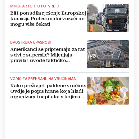
MINISTAR FORTO POTVRDIO
BiH ponudila rješenje Europskoj
komisiji: Profesionalni vozači ne
mogu više čekati
DVOSTRUKA OPASNOST
Amerikanci se pripremaju za rat
s dvije supersile? Mijenjaju
pravila i uvode taktičko
nuklearno oružje
VODIČ ZA PREHRANU NA VRUĆINAMA
Kako preživjeti paklene vrućine:
Ovdje je popis hrane koja hladi
organizam i napitaka s kojima si
činite 'medvjeđu uslugu'