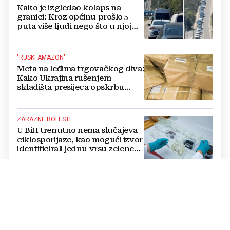
Kako je izgledao kolaps na
granici: Kroz općinu prošlo 5
puta više ljudi nego što u njoj
živi, čekanja trajala po 15 sati!
"RUSKI AMAZON"
Meta na leđima trgovačkog diva:
Kako Ukrajina rušenjem
skladišta presijeca opskrbu
vojske i ruši financije Kremlja
ZARAZNE BOLESTI
U BiH trenutno nema slučajeva
ciklosporijaze, kao mogući izvor
identificirali jednu vrsu zelene
salate
DVOSTRUKA OPASNOST
Amerikanci se pripremaju za rat
s dvije supersile? Mijenjaju
pravila i uvode taktičko
nuklearno oružje