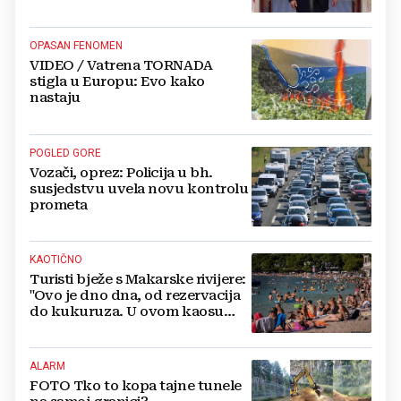
OPASAN FENOMEN
VIDEO / Vatrena TORNADA
stigla u Europu: Evo kako
nastaju
POGLED GORE
Vozači, oprez: Policija u bh.
susjedstvu uvela novu kontrolu
prometa
KAOTIČNO
Turisti bježe s Makarske rivijere:
"Ovo je dno dna, od rezervacija
do kukuruza. U ovom kaosu
ostajem dan i bježim"
ALARM
FOTO Tko to kopa tajne tunele