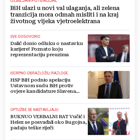
OZBILJAN POTENCIJAL
BiH ulazi u novi val ulaganja, ali zelena
tranzicija mora odmah misliti i na kraj
životnog vijeka vjetroelektrana
SVE DOGOVORIO
Dalić donio odluku o nastavku
karijere! Poznato koju
reprezentaciju preuzima
ISCRPNO OBRAZLOŽILI RAZLOGE
HSP BiH podnio apelaciju
Ustavnom sudu BiH protiv
ovjere kandidature Slavena
Kovačevića
OPTUŽBE SE NASTAVLJAJU
BUKNUO VERBALNI RAT Vučić i
Helez se posvađali oko Bugojna,
padaju teške riječi