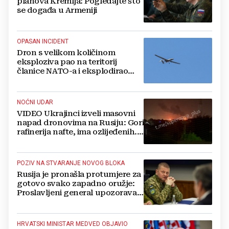
planova Kremlja: Pogledajte što
se događa u Armeniji
OPASAN INCIDENT
Dron s velikom količinom
eksploziva pao na teritorij
članice NATO-a i eksplodirao
blizu plinovoda
NOĆNI UDAR
VIDEO Ukrajinci izveli masovni
napad dronovima na Rusiju: Gori
rafinerija nafte, ima ozlijeđenih.
Stižu snimke
POZIV NA STVARANJE NOVOG BLOKA
Rusija je pronašla protumjere za
gotovo svako zapadno oružje:
Proslavljeni general upozorava
NATO
HRVATSKI MINISTAR MEDVED OBJAVIO