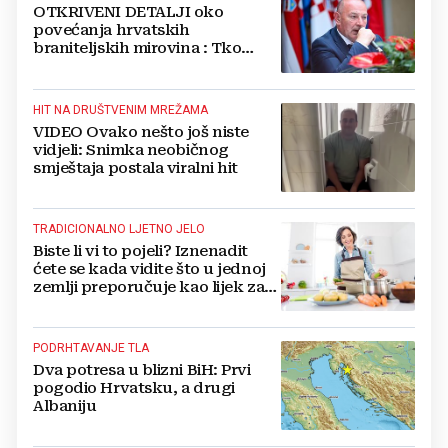
OTKRIVENI DETALJI oko
povećanja hrvatskih
braniteljskih mirovina : Tko
dobiva, a tko ne
HIT NA DRUŠTVENIM MREŽAMA
VIDEO Ovako nešto još niste
vidjeli: Snimka neobičnog
smještaja postala viralni hit
TRADICIONALNO LJETNO JELO
Biste li vi to pojeli? Iznenadit
ćete se kada vidite što u jednoj
zemlji preporučuje kao lijek za
vrućinu
PODRHTAVANJE TLA
Dva potresa u blizni BiH: Prvi
pogodio Hrvatsku, a drugi
Albaniju