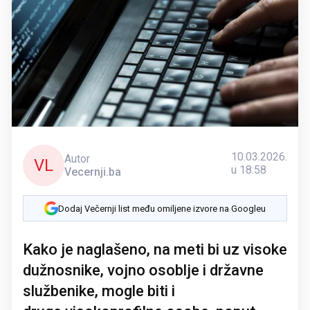
10.03.2026.
Autor
VL
u 18:58
Vecernji.ba
Dodaj Večernji list među omiljene izvore na Googleu
Kako je naglašeno, na meti bi uz visoke
dužnosnike, vojno osoblje i državne
službenike, mogle biti i