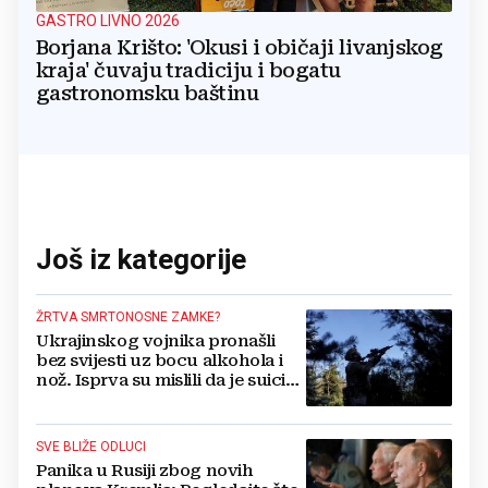
GASTRO LIVNO 2026
Borjana Krišto: 'Okusi i običaji livanjskog
kraja' čuvaju tradiciju i bogatu
gastronomsku baštinu
Još iz kategorije
ŽRTVA SMRTONOSNE ZAMKE?
Ukrajinskog vojnika pronašli
bez svijesti uz bocu alkohola i
nož. Isprva su mislili da je suicid,
no otkrili su jezivu pozadinu
SVE BLIŽE ODLUCI
Panika u Rusiji zbog novih