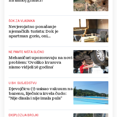
na samoj granici?
ŠOK ZA VLASNIKA
Nevjerojatno ponašanje
njemačkih turista: Dok je
apartman gorio, oni
NAZDRAVLJALI
NE PAMTE NIŠTA SLIČNO
Mehaničari upozoravaju na novi
problem: 'Ovoliko kvarova
nismo vidjeli 50 godina'
U BH. SUSJEDSTVU
Djevojčicu (7) usisao vakuum na
bazenu, liječnica izvela čudo:
"Nije disala i nije imala puls"
EKSPLOZIJA BROJKI