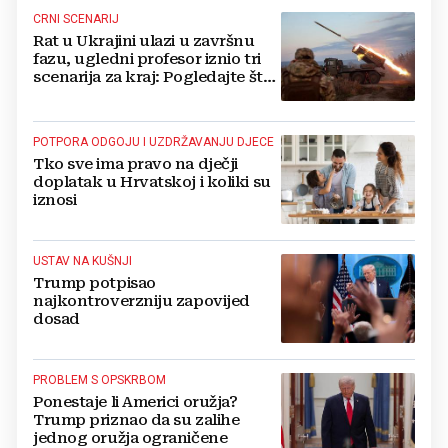
CRNI SCENARIJ
Rat u Ukrajini ulazi u završnu
fazu, ugledni profesor iznio tri
scenarija za kraj: Pogledajte što
u tajnosti rade Nijemci
POTPORA ODGOJU I UZDRŽAVANJU DJECE
Tko sve ima pravo na dječji
doplatak u Hrvatskoj i koliki su
iznosi
USTAV NA KUŠNJI
Trump potpisao
najkontroverzniju zapovijed
dosad
PROBLEM S OPSKRBOM
Ponestaje li Americi oružja?
Trump priznao da su zalihe
jednog oružja ograničene