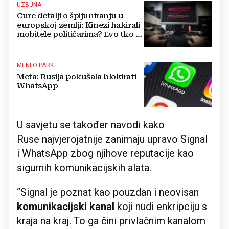
UZBUNA
Cure detalji o špijuniranju u
europskoj zemlji: Kinezi hakirali
mobitele političarima? Evo tko je
sve bio na meti
MENLO PARK
Meta: Rusija pokušala blokirati
WhatsApp
U savjetu se također navodi kako
Ruse najvjerojatnije zanimaju upravo Signal
i WhatsApp zbog njihove reputacije kao
sigurnih komunikacijskih alata.
“Signal je poznat kao pouzdan i neovisan
komunikacijski kanal
koji nudi enkripciju s
kraja na kraj. To ga čini privlačnim kanalom