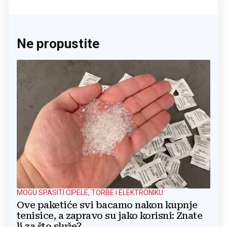
Ne propustite
MOGU SPASITI CIPELE, TORBE I ELEKTRONIKU
Ove paketiće svi bacamo nakon kupnje
tenisice, a zapravo su jako korisni: Znate
li za što služe?