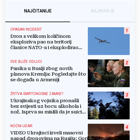
NAJČITANIJE
NAJNOVIJE
OPASAN INCIDENT
1
Dron s velikom količinom
eksploziva pao na teritorij
članice NATO-a i eksplodirao
blizu plinovoda
SVE BLIŽE ODLUCI
2
Panika u Rusiji zbog novih
planova Kremlja: Pogledajte što
se događa u Armeniji
ŽRTVA SMRTONOSNE ZAMKE?
3
Ukrajinskog vojnika pronašli
bez svijesti uz bocu alkohola i
nož. Isprva su mislili da je suicid,
no otkrili su jezivu pozadinu
NOĆNI UDAR
4
VIDEO Ukrajinci izveli masovni
napad dronovima na Rusiju: Gori