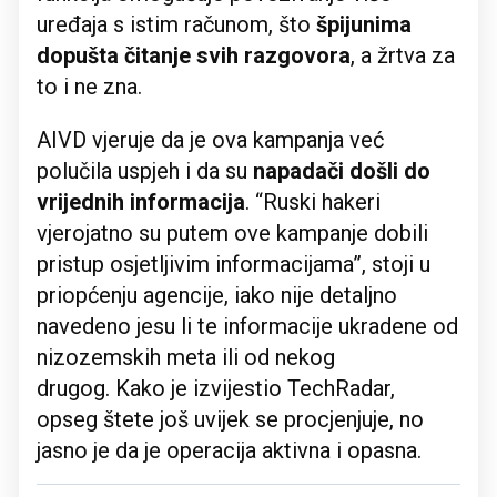
uređaja s istim računom, što
špijunima
dopušta čitanje svih razgovora
, a žrtva za
to i ne zna.
AIVD vjeruje da je ova kampanja već
polučila uspjeh i da su
napadači došli do
vrijednih informacija
. “Ruski hakeri
vjerojatno su putem ove kampanje dobili
pristup osjetljivim informacijama”, stoji u
priopćenju agencije, iako nije detaljno
navedeno jesu li te informacije ukradene od
nizozemskih meta ili od nekog
drugog. Kako je izvijestio TechRadar,
opseg štete još uvijek se procjenjuje, no
jasno je da je operacija aktivna i opasna.