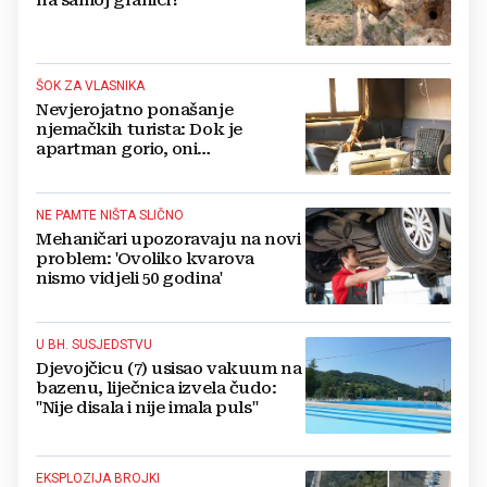
ŠOK ZA VLASNIKA
Nevjerojatno ponašanje
njemačkih turista: Dok je
apartman gorio, oni
NAZDRAVLJALI
NE PAMTE NIŠTA SLIČNO
Mehaničari upozoravaju na novi
problem: 'Ovoliko kvarova
nismo vidjeli 50 godina'
U BH. SUSJEDSTVU
Djevojčicu (7) usisao vakuum na
bazenu, liječnica izvela čudo:
"Nije disala i nije imala puls"
EKSPLOZIJA BROJKI