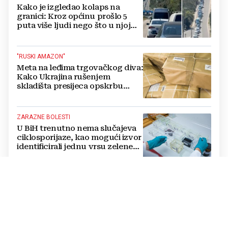
Kako je izgledao kolaps na
granici: Kroz općinu prošlo 5
puta više ljudi nego što u njoj
živi, čekanja trajala po 15 sati!
"RUSKI AMAZON"
Meta na leđima trgovačkog diva:
Kako Ukrajina rušenjem
skladišta presijeca opskrbu
vojske i ruši financije Kremlja
ZARAZNE BOLESTI
U BiH trenutno nema slučajeva
ciklosporijaze, kao mogući izvor
identificirali jednu vrsu zelene
salate
DVOSTRUKA OPASNOST
Amerikanci se pripremaju za rat
s dvije supersile? Mijenjaju
pravila i uvode taktičko
nuklearno oružje