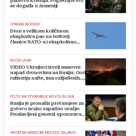
planova Kremlja: Pogledajte što
se događa u Armeniji
OPASAN INCIDENT
Dron s velikom količinom
eksploziva pao na teritorij
članice NATO-a i eksplodirao
blizu plinovoda
NOĆNI UDAR
VIDEO Ukrajinci izveli masovni
napad dronovima na Rusiju: Gori
rafinerija nafte, ima ozlijeđenih.
Stižu snimke
POZIV NA STVARANJE NOVOG BLOKA
Rusija je pronašla protumjere za
gotovo svako zapadno oružje:
Proslavljeni general upozorava
NATO
HRVATSKI MINISTAR MEDVED OBJAVIO