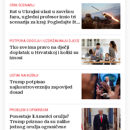
CRNI SCENARIJ
Rat u Ukrajini ulazi u završnu
fazu, ugledni profesor iznio tri
scenarija za kraj: Pogledajte što
u tajnosti rade Nijemci
POTPORA ODGOJU I UZDRŽAVANJU DJECE
Tko sve ima pravo na dječji
doplatak u Hrvatskoj i koliki su
iznosi
USTAV NA KUŠNJI
Trump potpisao
najkontroverzniju zapovijed
dosad
PROBLEM S OPSKRBOM
Ponestaje li Americi oružja?
Trump priznao da su zalihe
jednog oružja ograničene