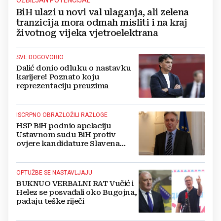
BiH ulazi u novi val ulaganja, ali zelena
tranzicija mora odmah misliti i na kraj
životnog vijeka vjetroelektrana
SVE DOGOVORIO
Dalić donio odluku o nastavku
karijere! Poznato koju
reprezentaciju preuzima
ISCRPNO OBRAZLOŽILI RAZLOGE
HSP BiH podnio apelaciju
Ustavnom sudu BiH protiv
ovjere kandidature Slavena
Kovačevića
OPTUŽBE SE NASTAVLJAJU
BUKNUO VERBALNI RAT Vučić i
Helez se posvađali oko Bugojna,
padaju teške riječi