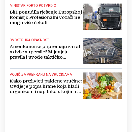
MINISTAR FORTO POTVRDIO
BiH ponudila rješenje Europskoj
komisiji: Profesionalni vozači ne
mogu više čekati
DVOSTRUKA OPASNOST
Amerikanci se pripremaju za rat
s dvije supersile? Mijenjaju
pravila i uvode taktičko
nuklearno oružje
VODIČ ZA PREHRANU NA VRUĆINAMA
Kako preživjeti paklene vrućine:
Ovdje je popis hrane koja hladi
organizam i napitaka s kojima si
činite 'medvjeđu uslugu'