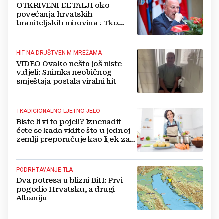
OTKRIVENI DETALJI oko
povećanja hrvatskih
braniteljskih mirovina : Tko
dobiva, a tko ne
HIT NA DRUŠTVENIM MREŽAMA
VIDEO Ovako nešto još niste
vidjeli: Snimka neobičnog
smještaja postala viralni hit
TRADICIONALNO LJETNO JELO
Biste li vi to pojeli? Iznenadit
ćete se kada vidite što u jednoj
zemlji preporučuje kao lijek za
vrućinu
PODRHTAVANJE TLA
Dva potresa u blizni BiH: Prvi
pogodio Hrvatsku, a drugi
Albaniju