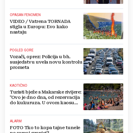
OPASAN FENOMEN
VIDEO / Vatrena TORNADA
stigla u Europu: Evo kako
nastaju
POGLED GORE
Vozači, oprez: Policija u bh.
susjedstvu uvela novu kontrolu
prometa
KAOTIČNO
Turisti bježe s Makarske rivijere:
"Ovo je dno dna, od rezervacija
do kukuruza. U ovom kaosu
ostajem dan i bježim"
ALARM
FOTO Tko to kopa tajne tunele
na samoj granici?