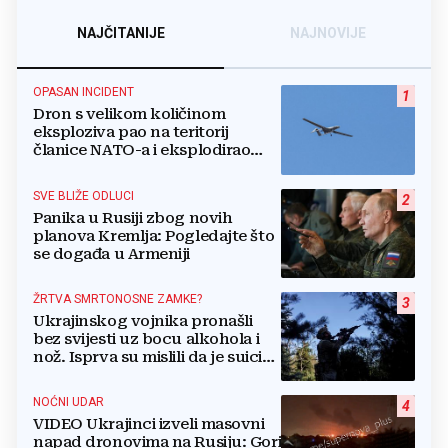
NAJČITANIJE
NAJNOVIJE
OPASAN INCIDENT
1
Dron s velikom količinom
eksploziva pao na teritorij
članice NATO-a i eksplodirao
blizu plinovoda
SVE BLIŽE ODLUCI
2
Panika u Rusiji zbog novih
planova Kremlja: Pogledajte što
se događa u Armeniji
ŽRTVA SMRTONOSNE ZAMKE?
3
Ukrajinskog vojnika pronašli
bez svijesti uz bocu alkohola i
nož. Isprva su mislili da je suicid,
no otkrili su jezivu pozadinu
NOĆNI UDAR
4
VIDEO Ukrajinci izveli masovni
napad dronovima na Rusiju: Gori