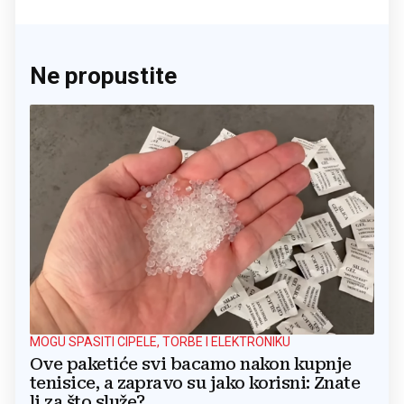
Ne propustite
MOGU SPASITI CIPELE, TORBE I ELEKTRONIKU
Ove paketiće svi bacamo nakon kupnje
tenisice, a zapravo su jako korisni: Znate
li za što služe?