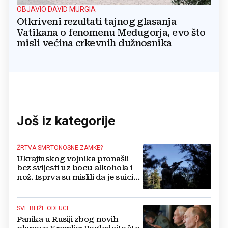
OBJAVIO DAVID MURGIA
Otkriveni rezultati tajnog glasanja
Vatikana o fenomenu Međugorja, evo što
misli većina crkevnih dužnosnika
Još iz kategorije
ŽRTVA SMRTONOSNE ZAMKE?
Ukrajinskog vojnika pronašli
bez svijesti uz bocu alkohola i
nož. Isprva su mislili da je suicid,
no otkrili su jezivu pozadinu
SVE BLIŽE ODLUCI
Panika u Rusiji zbog novih