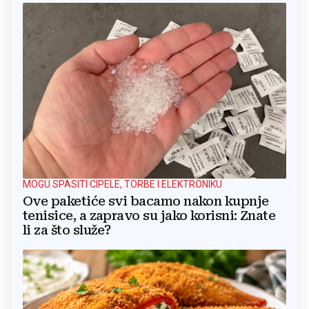
MOGU SPASITI CIPELE, TORBE I ELEKTRONIKU
Ove paketiće svi bacamo nakon kupnje
tenisice, a zapravo su jako korisni: Znate
li za što služe?