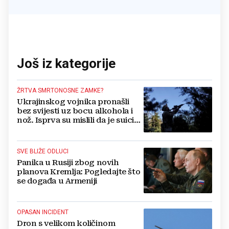
Još iz kategorije
ŽRTVA SMRTONOSNE ZAMKE?
Ukrajinskog vojnika pronašli
bez svijesti uz bocu alkohola i
nož. Isprva su mislili da je suicid,
no otkrili su jezivu pozadinu
SVE BLIŽE ODLUCI
Panika u Rusiji zbog novih
planova Kremlja: Pogledajte što
se događa u Armeniji
OPASAN INCIDENT
Dron s velikom količinom