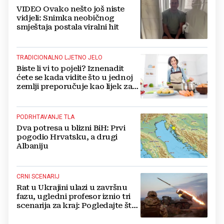
VIDEO Ovako nešto još niste
vidjeli: Snimka neobičnog
smještaja postala viralni hit
TRADICIONALNO LJETNO JELO
Biste li vi to pojeli? Iznenadit
ćete se kada vidite što u jednoj
zemlji preporučuje kao lijek za
vrućinu
PODRHTAVANJE TLA
Dva potresa u blizni BiH: Prvi
pogodio Hrvatsku, a drugi
Albaniju
CRNI SCENARIJ
Rat u Ukrajini ulazi u završnu
fazu, ugledni profesor iznio tri
scenarija za kraj: Pogledajte što
u tajnosti rade Nijemci