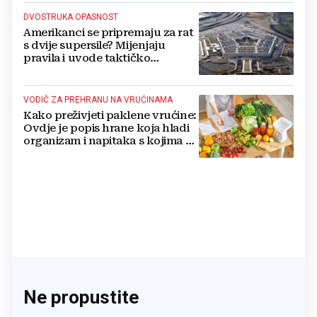
DVOSTRUKA OPASNOST
Amerikanci se pripremaju za rat
s dvije supersile? Mijenjaju
pravila i uvode taktičko
nuklearno oružje
VODIČ ZA PREHRANU NA VRUĆINAMA
Kako preživjeti paklene vrućine:
Ovdje je popis hrane koja hladi
organizam i napitaka s kojima si
činite 'medvjeđu uslugu'
Ne propustite