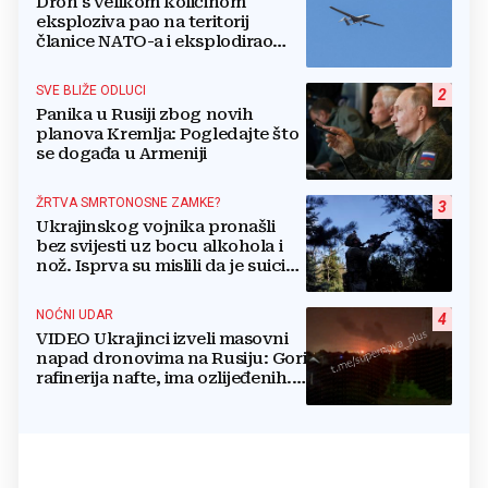
Dron s velikom količinom
eksploziva pao na teritorij
članice NATO-a i eksplodirao
blizu plinovoda
SVE BLIŽE ODLUCI
2
Panika u Rusiji zbog novih
planova Kremlja: Pogledajte što
se događa u Armeniji
ŽRTVA SMRTONOSNE ZAMKE?
3
Ukrajinskog vojnika pronašli
bez svijesti uz bocu alkohola i
nož. Isprva su mislili da je suicid,
no otkrili su jezivu pozadinu
NOĆNI UDAR
4
VIDEO Ukrajinci izveli masovni
napad dronovima na Rusiju: Gori
rafinerija nafte, ima ozlijeđenih.
Stižu snimke