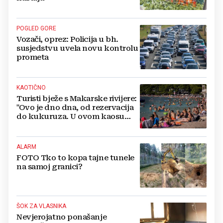
POGLED GORE
Vozači, oprez: Policija u bh.
susjedstvu uvela novu kontrolu
prometa
KAOTIČNO
Turisti bježe s Makarske rivijere:
"Ovo je dno dna, od rezervacija
do kukuruza. U ovom kaosu
ostajem dan i bježim"
ALARM
FOTO Tko to kopa tajne tunele
na samoj granici?
ŠOK ZA VLASNIKA
Nevjerojatno ponašanje