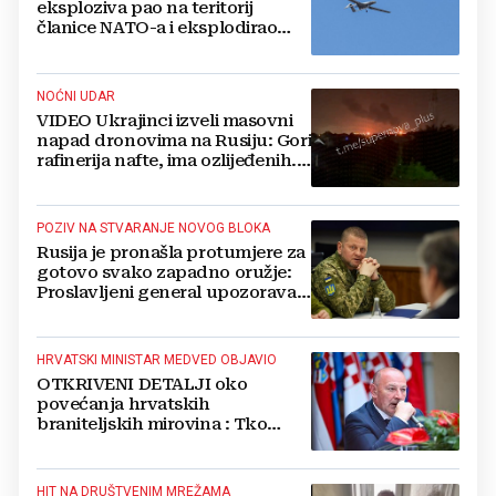
eksploziva pao na teritorij
članice NATO-a i eksplodirao
blizu plinovoda
NOĆNI UDAR
VIDEO Ukrajinci izveli masovni
napad dronovima na Rusiju: Gori
rafinerija nafte, ima ozlijeđenih.
Stižu snimke
POZIV NA STVARANJE NOVOG BLOKA
Rusija je pronašla protumjere za
gotovo svako zapadno oružje:
Proslavljeni general upozorava
NATO
HRVATSKI MINISTAR MEDVED OBJAVIO
OTKRIVENI DETALJI oko
povećanja hrvatskih
braniteljskih mirovina : Tko
dobiva, a tko ne
HIT NA DRUŠTVENIM MREŽAMA