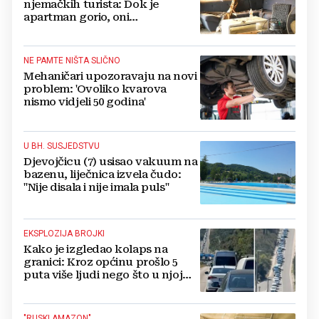
njemačkih turista: Dok je
apartman gorio, oni
NAZDRAVLJALI
NE PAMTE NIŠTA SLIČNO
Mehaničari upozoravaju na novi
problem: 'Ovoliko kvarova
nismo vidjeli 50 godina'
U BH. SUSJEDSTVU
Djevojčicu (7) usisao vakuum na
bazenu, liječnica izvela čudo:
"Nije disala i nije imala puls"
EKSPLOZIJA BROJKI
Kako je izgledao kolaps na
granici: Kroz općinu prošlo 5
puta više ljudi nego što u njoj
živi, čekanja trajala po 15 sati!
"RUSKI AMAZON"