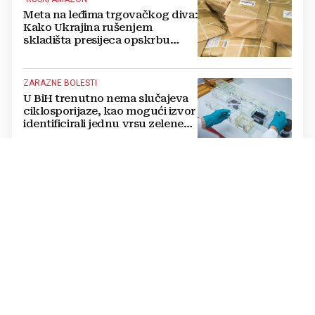
Meta na leđima trgovačkog diva:
Kako Ukrajina rušenjem
skladišta presijeca opskrbu
vojske i ruši financije Kremlja
ZARAZNE BOLESTI
U BiH trenutno nema slučajeva
ciklosporijaze, kao mogući izvor
identificirali jednu vrsu zelene
salate
DVOSTRUKA OPASNOST
Amerikanci se pripremaju za rat
s dvije supersile? Mijenjaju
pravila i uvode taktičko
nuklearno oružje
ČOVJEK POD SANKCIJAMA
VIDEO Odjeknula eksplozija,
ranjen Putinov šef dronova,
njegov tjelohranitelj mrtav