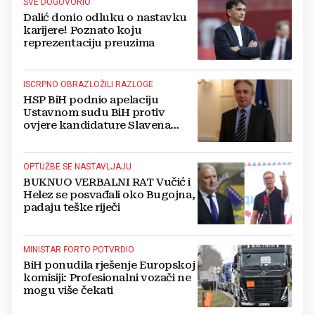
SVE DOGOVORIO
Dalić donio odluku o nastavku
karijere! Poznato koju
reprezentaciju preuzima
ISCRPNO OBRAZLOŽILI RAZLOGE
HSP BiH podnio apelaciju
Ustavnom sudu BiH protiv
ovjere kandidature Slavena
Kovačevića
OPTUŽBE SE NASTAVLJAJU
BUKNUO VERBALNI RAT Vučić i
Helez se posvađali oko Bugojna,
padaju teške riječi
MINISTAR FORTO POTVRDIO
BiH ponudila rješenje Europskoj
komisiji: Profesionalni vozači ne
mogu više čekati