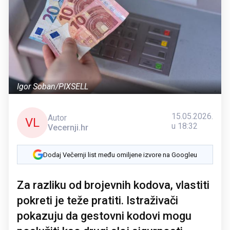
Igor Soban/PIXSELL
15.05.2026.
Autor
VL
u 18:32
Vecernji.hr
Dodaj Večernji list među omiljene izvore na Googleu
Za razliku od brojevnih kodova, vlastiti
pokreti je teže pratiti. Istraživači
pokazuju da gestovni kodovi mogu