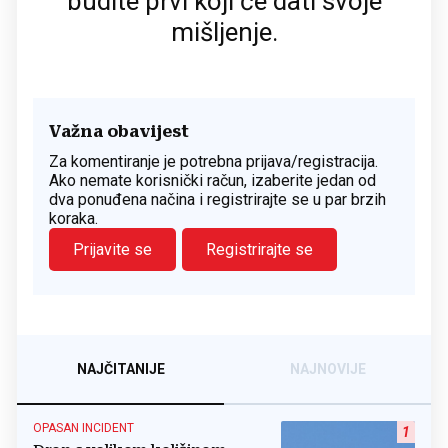
budite prvi koji će dati svoje
mišljenje.
Važna obavijest
Za komentiranje je potrebna prijava/registracija.
Ako nemate korisnički račun, izaberite jedan od
dva ponuđena načina i registrirajte se u par brzih
koraka.
Prijavite se
Registrirajte se
NAJČITANIJE
NAJNOVIJE
OPASAN INCIDENT
1