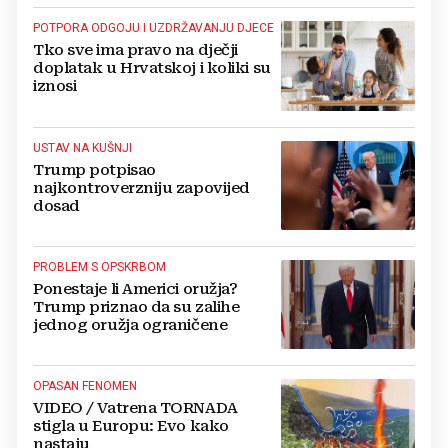
POTPORA ODGOJU I UZDRŽAVANJU DJECE
Tko sve ima pravo na dječji
doplatak u Hrvatskoj i koliki su
iznosi
USTAV NA KUŠNJI
Trump potpisao
najkontroverzniju zapovijed
dosad
PROBLEM S OPSKRBOM
Ponestaje li Americi oružja?
Trump priznao da su zalihe
jednog oružja ograničene
OPASAN FENOMEN
VIDEO / Vatrena TORNADA
stigla u Europu: Evo kako
nastaju