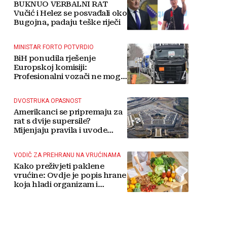
BUKNUO VERBALNI RAT
Vučić i Helez se posvađali oko
Bugojna, padaju teške riječi
MINISTAR FORTO POTVRDIO
BiH ponudila rješenje
Europskoj komisiji:
Profesionalni vozači ne mogu
više čekati
DVOSTRUKA OPASNOST
Amerikanci se pripremaju za
rat s dvije supersile?
Mijenjaju pravila i uvode
taktičko nuklearno oružje
VODIČ ZA PREHRANU NA VRUĆINAMA
Kako preživjeti paklene
vrućine: Ovdje je popis hrane
koja hladi organizam i
napitaka s kojima si činite
'medvjeđu uslugu'