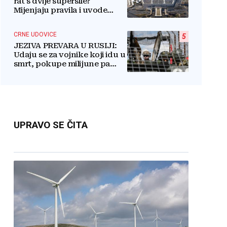
rat s dvije supersile?
Mijenjaju pravila i uvode
taktičko nuklearno oružje
CRNE UDOVICE
5
JEZIVA PREVARA U RUSIJI:
Udaju se za vojnike koji idu u
smrt, pokupe milijune pa
nestanu
UPRAVO SE ČITA