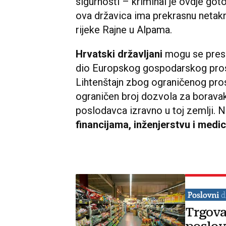
sigurnosti – kriminal je ovdje go
ova državica ima prekrasnu netakn
rijeke Rajne u Alpama.
Hrvatski državljani
mogu se presel
dio Europskog gospodarskog prosto
Lihtenštajn zbog ograničenog pros
ograničen broj dozvola za boravak
poslodavca izravno u toj zemlji. N
financijama, inženjerstvu i medici
Trgova