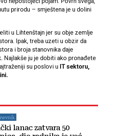
tovo nepostojeći pojam. Povrh svega,
utu prirodu – smještena je u dolini
iti u Lihtenštajn jer su obje zemlje
ra. Ipak, treba uzeti u obzir da
tora i broja stanovnika daje
. Najlakše ju je dobiti ako pronađete
ajtraženiji su poslovi u
IT sektoru,
ni.
čki lanac zatvara 50