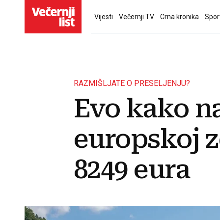
Vijesti
Večernji TV
Crna kronika
Spor
RAZMIŠLJATE O PRESELJENJU?
Evo kako na
europskoj z
8249 eura