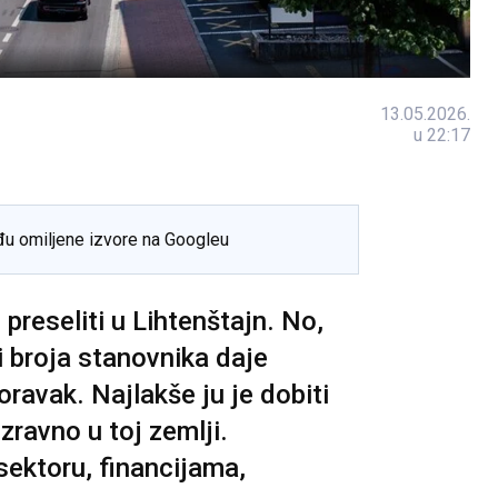
13.05.2026.
u 22:17
đu omiljene izvore na Googleu
preseliti u Lihtenštajn. No,
 broja stanovnika daje
ravak. Najlakše ju je dobiti
ravno u toj zemlji.
 sektoru, financijama,