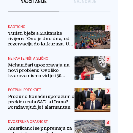
NAJČITANIJE
NAJNOVIJE
KAOTIČNO
1
Turisti bježe s Makarske
rivijere: "Ovo je dno dna, od
rezervacija do kukuruza. U
ovom kaosu ostajem dan i
bježim"
NE PAMTE NIŠTA SLIČNO
2
Mehaničari upozoravaju na
novi problem: 'Ovoliko
kvarova nismo vidjeli 50
godina'
POTPUNI PREOKRET
3
Procurio konačni sporazum o
prekidu rata SAD-a i Irana?
Poražavajući je i alarmantan
DVOSTRUKA OPASNOST
4
Amerikanci se pripremaju za