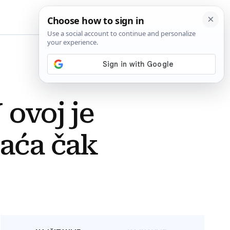
BiH
 ovoj je
laća čak