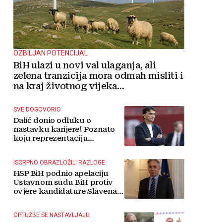
OZBILJAN POTENCIJAL
BiH ulazi u novi val ulaganja, ali
zelena tranzicija mora odmah misliti i
na kraj životnog vijeka
vjetroelektrana
SVE DOGOVORIO
Dalić donio odluku o
nastavku karijere! Poznato
koju reprezentaciju
preuzima
ISCRPNO OBRAZLOŽILI RAZLOGE
HSP BiH podnio apelaciju
Ustavnom sudu BiH protiv
ovjere kandidature Slavena
Kovačevića
OPTUŽBE SE NASTAVLJAJU