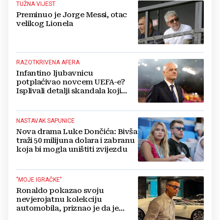
TUŽNA VIJEST
Preminuo je Jorge Messi, otac
velikog Lionela
RAZOTKRIVENA AFERA
Infantino ljubavnicu
potplaćivao novcem UEFA-e?
Isplivali detalji skandala koji
potresa FIFA-u
NASTAVAK SAPUNICE
Nova drama Luke Dončića: Bivša
traži 50 milijuna dolara i zabranu
koja bi mogla uništiti zvijezdu
"MOJE IGRAČKE"
Ronaldo pokazao svoju
nevjerojatnu kolekciju
automobila, priznao je da je
prestao brojiti koliko ih ima!