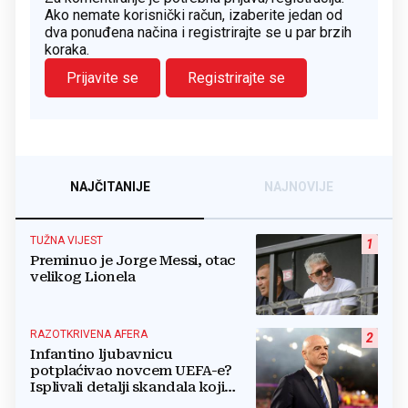
Ako nemate korisnički račun, izaberite jedan od
dva ponuđena načina i registrirajte se u par brzih
koraka.
Prijavite se
Registrirajte se
NAJČITANIJE
NAJNOVIJE
TUŽNA VIJEST
1
Preminuo je Jorge Messi, otac
velikog Lionela
RAZOTKRIVENA AFERA
2
Infantino ljubavnicu
potplaćivao novcem UEFA-e?
Isplivali detalji skandala koji
potresa FIFA-u