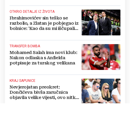
OTKRIO DETALJE IZ ŽIVOTA
Ibrahimovićev sin teško se
razbolio, a Zlatan je pobjegao iz
bolnice: 'Kao da su mi iščupali
srce'
TRANSFER BOMBA
Mohamed Salah ima novi klub:
Nakon odlaska s Anfielda
potpisuje za turskog velikana
KRAJ SAPUNICE
Nevjerojatan preokret:
Dončićeva bivša zaručnica
objavila velike vijesti, ovo nitko
nije očekivao!
RAPSODIJA
Dinamo nadigrao pa razbio
Sopića i Žalgiris, plavi su na