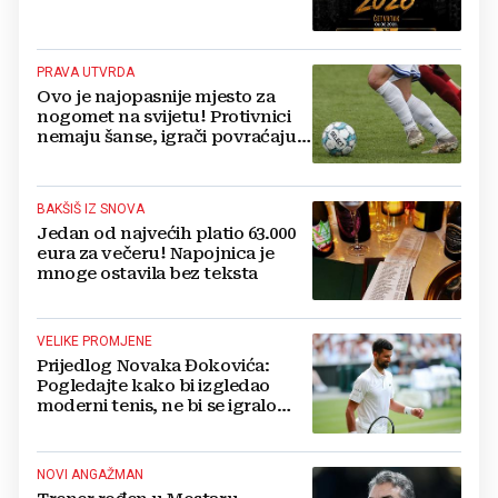
PRAVA UTVRDA
Ovo je najopasnije mjesto za
nogomet na svijetu! Protivnici
nemaju šanse, igrači povraćaju,
bore za zrak...
BAKŠIŠ IZ SNOVA
Jedan od najvećih platio 63.000
eura za večeru! Napojnica je
mnoge ostavila bez teksta
VELIKE PROMJENE
Prijedlog Novaka Đokovića:
Pogledajte kako bi izgledao
moderni tenis, ne bi se igralo
dulje od dva sata
NOVI ANGAŽMAN