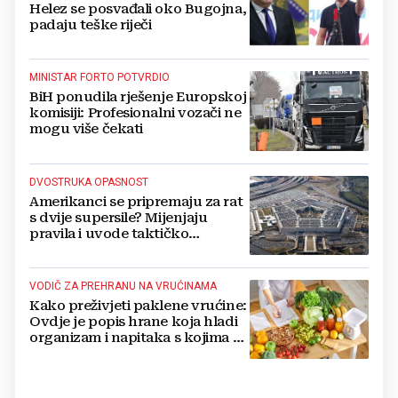
Helez se posvađali oko Bugojna,
padaju teške riječi
MINISTAR FORTO POTVRDIO
BiH ponudila rješenje Europskoj
komisiji: Profesionalni vozači ne
mogu više čekati
DVOSTRUKA OPASNOST
Amerikanci se pripremaju za rat
s dvije supersile? Mijenjaju
pravila i uvode taktičko
nuklearno oružje
VODIČ ZA PREHRANU NA VRUĆINAMA
Kako preživjeti paklene vrućine:
Ovdje je popis hrane koja hladi
organizam i napitaka s kojima si
činite 'medvjeđu uslugu'