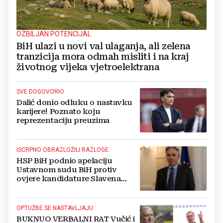
OZBILJAN POTENCIJAL
BiH ulazi u novi val ulaganja, ali zelena
tranzicija mora odmah misliti i na kraj
životnog vijeka vjetroelektrana
SVE DOGOVORIO
Dalić donio odluku o nastavku
karijere! Poznato koju
reprezentaciju preuzima
ISCRPNO OBRAZLOŽILI RAZLOGE
HSP BiH podnio apelaciju
Ustavnom sudu BiH protiv
ovjere kandidature Slavena
Kovačevića
OPTUŽBE SE NASTAVLJAJU
BUKNUO VERBALNI RAT Vučić i