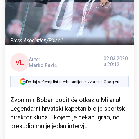
Press Asociation/Pixsell
02.03.2020.
Autor
VL
u 20:12
Marko Pavić
Dodaj Večernji list među omiljene izvore na Googleu
Zvonimir Boban dobit će otkaz u Milanu!
Legendarni hrvatski kapetan bio je sportski
direktor kluba u kojem je nekad igrao, no
presudio mu je jedan intervju.