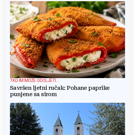
TKO IM MOŽE ODOLJETI...
Savršen ljetni ručak: Pohane paprike
punjene sa sirom