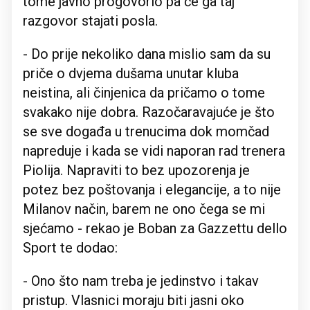
tome javno progovorio pa će ga taj
razgovor stajati posla.
- Do prije nekoliko dana mislio sam da su
priče o dvjema dušama unutar kluba
neistina, ali činjenica da pričamo o tome
svakako nije dobra. Razočaravajuće je što
se sve događa u trenucima dok momčad
napreduje i kada se vidi naporan rad trenera
Piolija. Napraviti to bez upozorenja je
potez bez poštovanja i elegancije, a to nije
Milanov način, barem ne ono čega se mi
sjećamo - rekao je Boban za Gazzettu dello
Sport te dodao:
- Ono što nam treba je jedinstvo i takav
pristup. Vlasnici moraju biti jasni oko