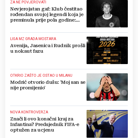
ZA NE POVJEROVATI
Nevjerojatan gaf: Klub čestitao
rođendan svojoj legendi koja je
preminula prije pola godine:
'Neka ovaj novi ciklus...'
LIGA MZ GRADA MOSTARA
Avenija, Jasenica i Rudnik prošli
u nokaut fazu
OTKRIO ZAŠTO JE OSTAO U MILANU
Modrić otvorio dušu: 'Moj san se
nije promijenio'
NOVA KONTROVERZA
Znači li ovo konačni kraj za
Infantina? Predsjednik FIFA-e
optužen za ucjenu