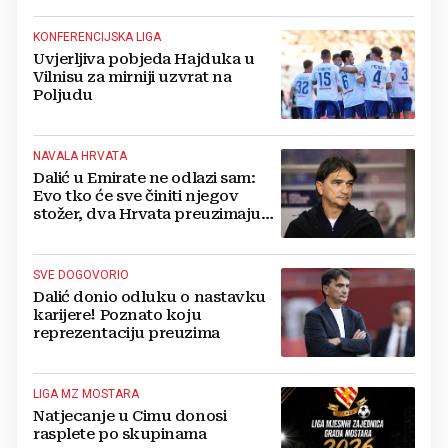
KONFERENCIJSKA LIGA
Uvjerljiva pobjeda Hajduka u
Vilnisu za mirniji uzvrat na
Poljudu
NAVALA HRVATA
Dalić u Emirate ne odlazi sam:
Evo tko će sve činiti njegov
stožer, dva Hrvata preuzimaju
druge ključne funkcije
SVE DOGOVORIO
Dalić donio odluku o nastavku
karijere! Poznato koju
reprezentaciju preuzima
LIGA MZ MOSTARA
Natjecanje u Cimu donosi
rasplete po skupinama