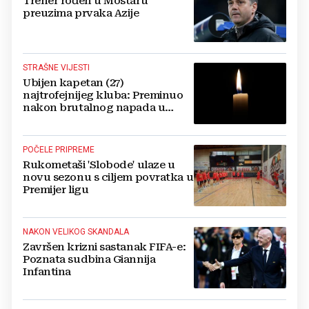
Trener rođen u Mostaru
preuzima prvaka Azije
STRAŠNE VIJESTI
Ubijen kapetan (27)
najtrofejnijeg kluba: Preminuo
nakon brutalnog napada u
blizini svoje kuće
POČELE PRIPREME
Rukometaši 'Slobode' ulaze u
novu sezonu s ciljem povratka u
Premijer ligu
NAKON VELIKOG SKANDALA
Završen krizni sastanak FIFA-e:
Poznata sudbina Giannija
Infantina