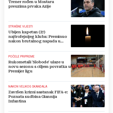
Trener rođen u Mostaru
preuzima prvaka Azije
STRAŠNE VIJESTI
Ubijen kapetan (27)
najtrofejnijeg kluba: Preminuo
nakon brutalnog napada u
blizini svoje kuće
POČELE PRIPREME
Rukometaši 'Slobode' ulaze u
novu sezonu s ciljem povratka u
Premijer ligu
NAKON VELIKOG SKANDALA
Završen krizni sastanak FIFA-e:
Poznata sudbina Giannija
Infantina