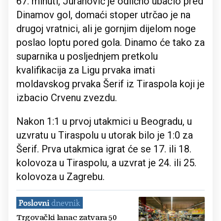
67. minuti, Juranović je odlično ubacio pred
Dinamov gol, domaći stoper utrčao je na
drugoj vratnici, ali je gornjim dijelom noge
poslao loptu pored gola. Dinamo će tako za
suparnika u posljednjem pretkolu
kvalifikacija za Ligu prvaka imati
moldavskog prvaka Šerif iz Tiraspola koji je
izbacio Crvenu zvezdu.
Nakon 1:1 u prvoj utakmici u Beogradu, u
uzvratu u Tiraspolu u utorak bilo je 1:0 za
Šerif. Prva utakmica igrat će se 17. ili 18.
kolovoza u Tiraspolu, a uzvrat je 24. ili 25.
kolovoza u Zagrebu.
Trgovački lanac zatvara 50