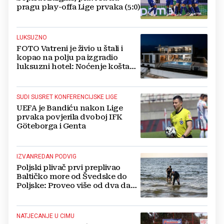
pragu play-offa Lige prvaka (5:0)
LUKSUZNO
FOTO Vatreni je živio u štali i
kopao na polju pa izgradio
luksuzni hotel: Noćenje košta
1200 eura
SUDI SUSRET KONFERENCIJSKE LIGE
UEFA je Bandiću nakon Lige
prvaka povjerila dvoboj IFK
Göteborga i Genta
IZVANREDAN PODVIG
Poljski plivač prvi preplivao
Baltičko more od Švedske do
Poljske: Proveo više od dva dana
u vodi
NATJECANJE U CIMU