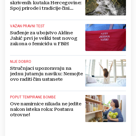
skrivenih kutaka Hercegovine:
Spoj prirode i tradicije čini
Koćušu jedinstvenom
destinacijom
VAŽAN PRAVNI TEST
Suđenje za ubojstvo Aldine
Jahić prvi je veliki test novog
zakona o femicidu u FBiH
NIJE DOBRO
Stručnjaci upozoravaju na
jednu jutarnju naviku: Nemojte
ovo raditi čim ustanete
POPUT TEMPIRANE BOMBE
Ove namirnice nikada ne jedite
nakon isteka roka: Postanu
otrovne!