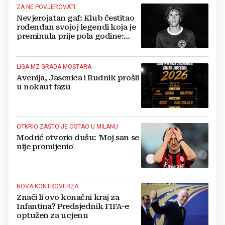
ZA NE POVJEROVATI
Nevjerojatan gaf: Klub čestitao
rođendan svojoj legendi koja je
preminula prije pola godine:
'Neka ovaj novi ciklus...'
LIGA MZ GRADA MOSTARA
Avenija, Jasenica i Rudnik prošli
u nokaut fazu
OTKRIO ZAŠTO JE OSTAO U MILANU
Modrić otvorio dušu: 'Moj san se
nije promijenio'
NOVA KONTROVERZA
Znači li ovo konačni kraj za
Infantina? Predsjednik FIFA-e
optužen za ucjenu