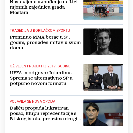
Nastavljena uzbuđenja na Ligi
mjesnih zajednica grada
Mostara
TRAGEDIJA U BORILAČKOM SPORTU
Preminuo MMA borac u 34.
godini, pronađen mrtav u svom
domu
OŽIVLJEN PROJEKT IZ 2017. GODINE
UEFA-in odgovor Infantinu.
Sprema se alternativno SP u
potpuno novom formatu
POJAVILA SE NOVA OPCIJA
Daliću propada lukrativan
posao, klupu reprezentacije s
Bliskog istoka preuzima drugi
Hrvat?