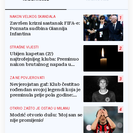
NAKON VELIKOG SKANDALA
1
Završen krizni sastanak FIFA-e:
Poznata sudbina Giannija
Infantina
STRAŠNE VIJESTI
2
Ubijen kapetan (27)
najtrofejnijeg kluba: Preminuo
nakon brutalnog napada u
blizini svoje kuće
ZA NE POVJEROVATI
3
Nevjerojatan gaf: Klub čestitao
rođendan svojoj legendi koja je
preminula prije pola godine:
'Neka ovaj novi ciklus...'
OTKRIO ZAŠTO JE OSTAO U MILANU
4
Modrić otvorio dušu: 'Moj san se
nije promijenio'