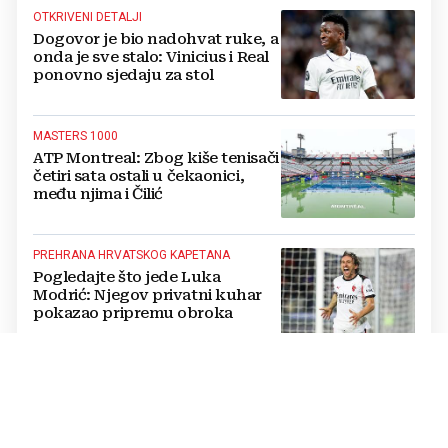
OTKRIVENI DETALJI
Dogovor je bio nadohvat ruke, a
onda je sve stalo: Vinicius i Real
ponovno sjedaju za stol
MASTERS 1000
ATP Montreal: Zbog kiše tenisači
četiri sata ostali u čekaonici,
među njima i Čilić
PREHRANA HRVATSKOG KAPETANA
Pogledajte što jede Luka
Modrić: Njegov privatni kuhar
pokazao pripremu obroka
RAMSAY HUNTOV SINDROM
VIDEO Bivšem nogometašu
dijagnosticirali bolest zbog koje
nije mogao pričati, sada se vraća