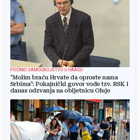
POČINIO SAMOUBOJSTVO U HAAGU
"Molim braću Hrvate da oproste nama
Srbima": Pokajnički govor vođe tzv. RSK i
danas odzvanja na obljetnicu Oluje