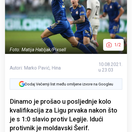
1/2
Foto: Matija Habljak/Pixsell
10.08.2021.
Autori:
Marko Pavić
,
Hina
u 23:03
Dodaj Večernji list među omiljene izvore na Googleu
Dinamo je prošao u posljednje kolo
kvalifikacija za Ligu prvaka nakon što
je s 1:0 slavio protiv Legije. Idući
protivnik je moldavski Šerif.