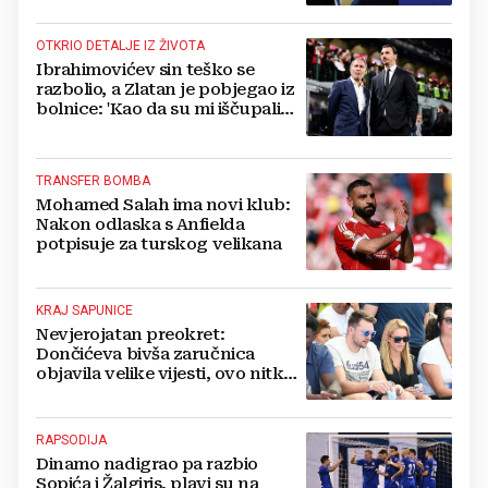
OTKRIO DETALJE IZ ŽIVOTA
Ibrahimovićev sin teško se
razbolio, a Zlatan je pobjegao iz
bolnice: 'Kao da su mi iščupali
srce'
TRANSFER BOMBA
Mohamed Salah ima novi klub:
Nakon odlaska s Anfielda
potpisuje za turskog velikana
KRAJ SAPUNICE
Nevjerojatan preokret:
Dončićeva bivša zaručnica
objavila velike vijesti, ovo nitko
nije očekivao!
RAPSODIJA
Dinamo nadigrao pa razbio
Sopića i Žalgiris, plavi su na