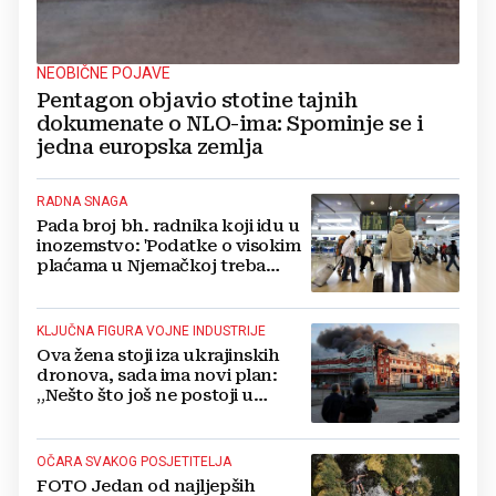
NEOBIČNE POJAVE
Pentagon objavio stotine tajnih
dokumenate o NLO-ima: Spominje se i
jedna europska zemlja
RADNA SNAGA
Pada broj bh. radnika koji idu u
inozemstvo: 'Podatke o visokim
plaćama u Njemačkoj treba
gledati s rezervom'
KLJUČNA FIGURA VOJNE INDUSTRIJE
Ova žena stoji iza ukrajinskih
dronova, sada ima novi plan:
„Nešto što još ne postoji u
svijetu“
OČARA SVAKOG POSJETITELJA
FOTO Jedan od najljepših