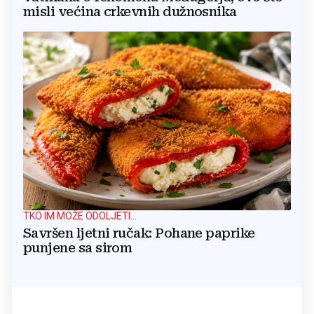
misli većina crkevnih dužnosnika
TKO IM MOŽE ODOLJETI...
Savršen ljetni ručak: Pohane paprike
punjene sa sirom