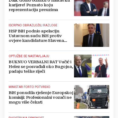
Dalić donio odluku o nastavku
karijere! Poznato koju
reprezentaciju preuzima
ISCRPNO OBRAZLOŽILI RAZLOGE
HSP BiH podnio apelaciju
Ustavnom sudu BiH protiv
ovjere kandidature Slavena
Kovačevića
OPTUŽBE SE NASTAVLJAJU
BUKNUO VERBALNI RAT Vučić i
Helez se posvađali oko Bugojna,
padaju teške riječi
MINISTAR FORTO POTVRDIO
BiH ponudila rješenje Europskoj
komisiji: Profesionalni vozači ne
mogu više čekati
DVOSTRUKA OPASNOST