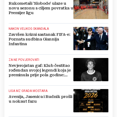
Rukometaši 'Slobode' ulaze u
novu sezonu s ciljem povratka u
Premijer ligu
NAKON VELIKOG SKANDALA
Završen krizni sastanak FIFA-e:
Poznata sudbina Giannija
Infantina
ZA NE POVJEROVATI
Nevjerojatan gaf: Klub čestitao
rođendan svojoj legendi koja je
preminula prije pola godine:
'Neka ovaj novi ciklus...'
LIGA MZ GRADA MOSTARA
Avenija, Jasenica i Rudnik prošli
u nokaut fazu