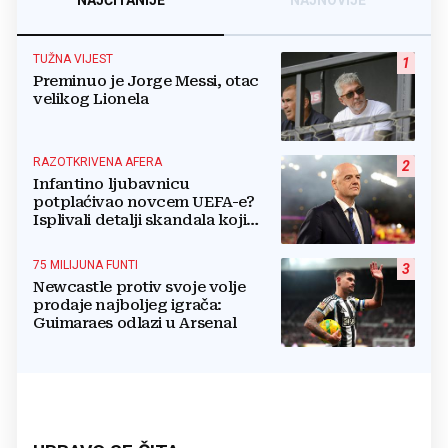
NAJČITANIJE
NAJNOVIJE
TUŽNA VIJEST
1
Preminuo je Jorge Messi, otac
velikog Lionela
RAZOTKRIVENA AFERA
2
Infantino ljubavnicu
potplaćivao novcem UEFA-e?
Isplivali detalji skandala koji
potresa FIFA-u
75 MILIJUNA FUNTI
3
Newcastle protiv svoje volje
prodaje najboljeg igrača:
Guimaraes odlazi u Arsenal