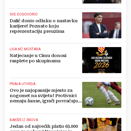
druge ključne funkcije
SVE DOGOVORIO
Dalić donio odluku o nastavku
karijere! Poznato koju
reprezentaciju preuzima
LIGA MZ MOSTARA
Natjecanje u Cimu donosi
rasplete po skupinama
PRAVA UTVRDA
Ovo je najopasnije mjesto za
nogomet na svijetu! Protivnici
nemaju šanse, igrači povraćaju,
bore za zrak...
BAKŠIŠ IZ SNOVA
Jedan od najvećih platio 63.000