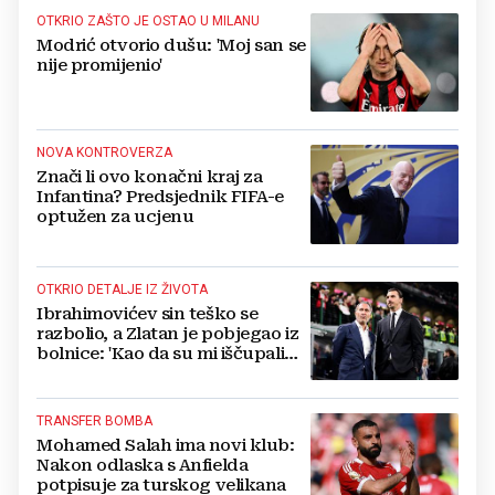
OTKRIO ZAŠTO JE OSTAO U MILANU
Modrić otvorio dušu: 'Moj san se
nije promijenio'
NOVA KONTROVERZA
Znači li ovo konačni kraj za
Infantina? Predsjednik FIFA-e
optužen za ucjenu
OTKRIO DETALJE IZ ŽIVOTA
Ibrahimovićev sin teško se
razbolio, a Zlatan je pobjegao iz
bolnice: 'Kao da su mi iščupali
srce'
TRANSFER BOMBA
Mohamed Salah ima novi klub:
Nakon odlaska s Anfielda
potpisuje za turskog velikana