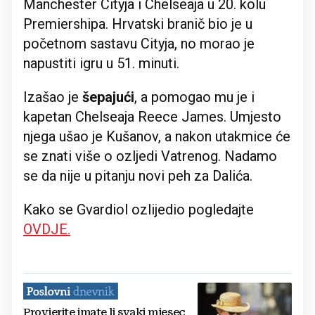
Manchester Cityja i Chelseaja u 20. kolu
Premiershipa. Hrvatski branič bio je u
početnom sastavu Cityja, no morao je
napustiti igru u 51. minuti.
Izašao je
šepajući
, a pomogao mu je i
kapetan Chelseaja Reece James. Umjesto
njega ušao je Kušanov, a nakon utakmice će
se znati više o ozljedi Vatrenog. Nadamo
se da nije u pitanju novi peh za Dalića.
Kako se Gvardiol ozlijedio pogledajte
OVDJE.
Provjerite imate li svaki mjesec