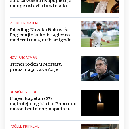
eura za večeru! Napojnica je
mnoge ostavila bez teksta
VELIKE PROMJENE
Prijedlog Novaka Đokovića:
Pogledajte kako bi izgledao
moderni tenis, ne bi se igralo
dulje od dva sata
NOVI ANGAŽMAN
Trener rođen u Mostaru
preuzima prvaka Azije
STRAŠNE VIJESTI
Ubijen kapetan (27)
najtrofejnijeg kluba: Preminuo
nakon brutalnog napada u
blizini svoje kuće
POČELE PRIPREME