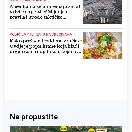
Amerikanci se pripremaju za rat
s dvije supersile? Mijenjaju
pravila i uvode taktičko
nuklearno oružje
VODIČ ZA PREHRANU NA VRUĆINAMA
Kako preživjeti paklene vrućine:
Ovdje je popis hrane koja hladi
organizam i napitaka s kojima si
činite 'medvjeđu uslugu'
Ne propustite