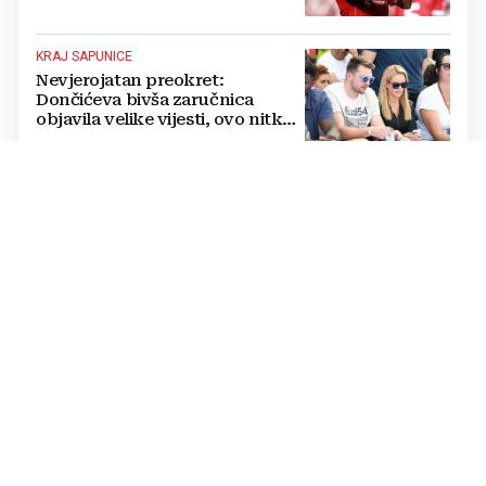
KRAJ SAPUNICE
Nevjerojatan preokret:
Dončićeva bivša zaručnica
objavila velike vijesti, ovo nitko
nije očekivao!
RAPSODIJA
Dinamo nadigrao pa razbio
Sopića i Žalgiris, plavi su na
pragu play-offa Lige prvaka (5:0)
LUKSUZNO
FOTO Vatreni je živio u štali i
kopao na polju pa izgradio
luksuzni hotel: Noćenje košta
1200 eura
SUDI SUSRET KONFERENCIJSKE LIGE
UEFA je Bandiću nakon Lige