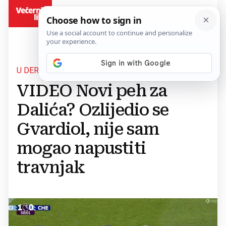
BiH
U DERBIJU S CHELSEAJEM
VIDEO Novi peh za
Dalića? Ozlijedio se
Gvardiol, nije sam
mogao napustiti
travnjak