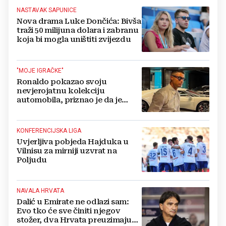
NASTAVAK SAPUNICE
Nova drama Luke Dončića: Bivša
traži 50 milijuna dolara i zabranu
koja bi mogla uništiti zvijezdu
"MOJE IGRAČKE"
Ronaldo pokazao svoju
nevjerojatnu kolekciju
automobila, priznao je da je
prestao brojiti koliko ih ima!
KONFERENCIJSKA LIGA
Uvjerljiva pobjeda Hajduka u
Vilnisu za mirniji uzvrat na
Poljudu
NAVALA HRVATA
Dalić u Emirate ne odlazi sam:
Evo tko će sve činiti njegov
stožer, dva Hrvata preuzimaju