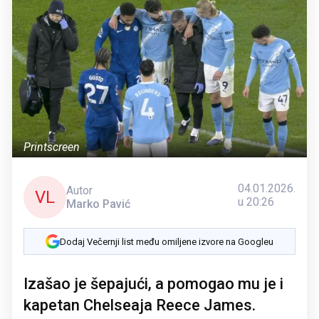
Printscreen
04.01.2026.
Autor
VL
u 20:26
Marko Pavić
Dodaj Večernji list među omiljene izvore na Googleu
Izašao je šepajući, a pomogao mu je i
kapetan Chelseaja Reece James.