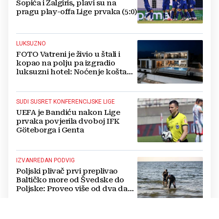
Sopića i Žalgiris, plavi su na
pragu play-offa Lige prvaka (5:0)
LUKSUZNO
FOTO Vatreni je živio u štali i
kopao na polju pa izgradio
luksuzni hotel: Noćenje košta
1200 eura
SUDI SUSRET KONFERENCIJSKE LIGE
UEFA je Bandiću nakon Lige
prvaka povjerila dvoboj IFK
Göteborga i Genta
IZVANREDAN PODVIG
Poljski plivač prvi preplivao
Baltičko more od Švedske do
Poljske: Proveo više od dva dana
u vodi
NATJECANJE U CIMU