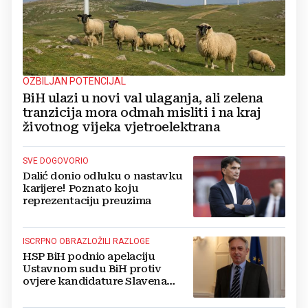
OZBILJAN POTENCIJAL
BiH ulazi u novi val ulaganja, ali zelena
tranzicija mora odmah misliti i na kraj
životnog vijeka vjetroelektrana
SVE DOGOVORIO
Dalić donio odluku o nastavku
karijere! Poznato koju
reprezentaciju preuzima
ISCRPNO OBRAZLOŽILI RAZLOGE
HSP BiH podnio apelaciju
Ustavnom sudu BiH protiv
ovjere kandidature Slavena
Kovačevića