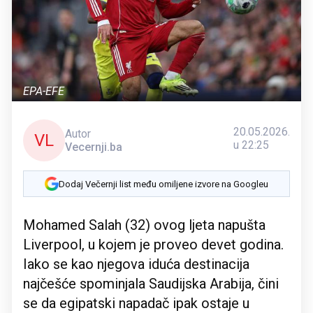
EPA-EFE
20.05.2026.
Autor
VL
u 22:25
Vecernji.ba
Dodaj Večernji list među omiljene izvore na Googleu
Mohamed Salah (32) ovog ljeta napušta
Liverpool, u kojem je proveo devet godina.
Iako se kao njegova iduća destinacija
najčešće spominjala Saudijska Arabija, čini
se da egipatski napadač ipak ostaje u