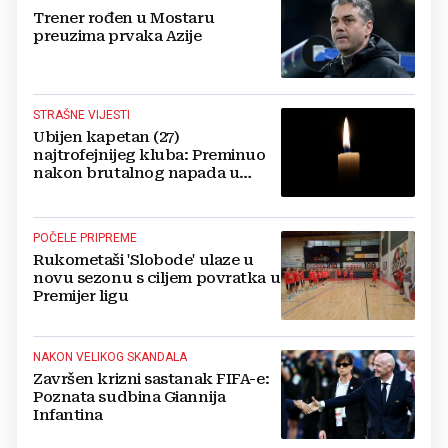
Trener rođen u Mostaru
preuzima prvaka Azije
STRAŠNE VIJESTI
Ubijen kapetan (27)
najtrofejnijeg kluba: Preminuo
nakon brutalnog napada u
blizini svoje kuće
POČELE PRIPREME
Rukometaši 'Slobode' ulaze u
novu sezonu s ciljem povratka u
Premijer ligu
NAKON VELIKOG SKANDALA
Završen krizni sastanak FIFA-e:
Poznata sudbina Giannija
Infantina