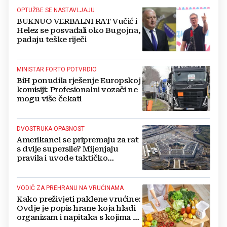
OPTUŽBE SE NASTAVLJAJU
BUKNUO VERBALNI RAT Vučić i
Helez se posvađali oko Bugojna,
padaju teške riječi
MINISTAR FORTO POTVRDIO
BiH ponudila rješenje Europskoj
komisiji: Profesionalni vozači ne
mogu više čekati
DVOSTRUKA OPASNOST
Amerikanci se pripremaju za rat
s dvije supersile? Mijenjaju
pravila i uvode taktičko
nuklearno oružje
VODIČ ZA PREHRANU NA VRUĆINAMA
Kako preživjeti paklene vrućine:
Ovdje je popis hrane koja hladi
organizam i napitaka s kojima si
činite 'medvjeđu uslugu'