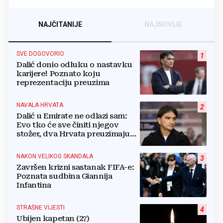
NAJČITANIJE
NAJNOVIJE
SVE DOGOVORIO
1
Dalić donio odluku o nastavku
karijere! Poznato koju
reprezentaciju preuzima
NAVALA HRVATA
2
Dalić u Emirate ne odlazi sam:
Evo tko će sve činiti njegov
stožer, dva Hrvata preuzimaju
druge ključne funkcije
NAKON VELIKOG SKANDALA
3
Završen krizni sastanak FIFA-e:
Poznata sudbina Giannija
Infantina
STRAŠNE VIJESTI
4
Ubijen kapetan (27)