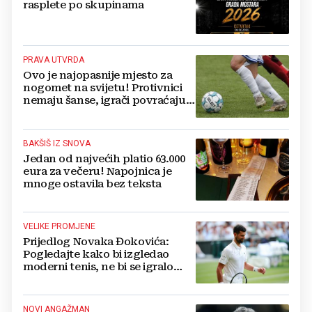
rasplete po skupinama
PRAVA UTVRDA
Ovo je najopasnije mjesto za
nogomet na svijetu! Protivnici
nemaju šanse, igrači povraćaju,
bore za zrak...
BAKŠIŠ IZ SNOVA
Jedan od najvećih platio 63.000
eura za večeru! Napojnica je
mnoge ostavila bez teksta
VELIKE PROMJENE
Prijedlog Novaka Đokovića:
Pogledajte kako bi izgledao
moderni tenis, ne bi se igralo
dulje od dva sata
NOVI ANGAŽMAN