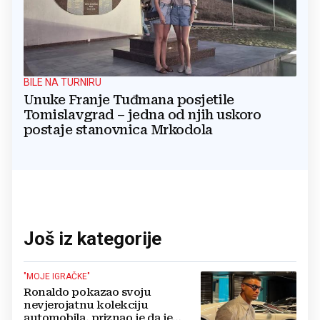
BILE NA TURNIRU
Unuke Franje Tuđmana posjetile
Tomislavgrad – jedna od njih uskoro
postaje stanovnica Mrkodola
Još iz kategorije
"MOJE IGRAČKE"
Ronaldo pokazao svoju
nevjerojatnu kolekciju
automobila, priznao je da je