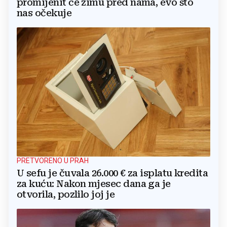
promijenit će zimu pred nama, evo što
nas očekuje
PRETVORENO U PRAH
U sefu je čuvala 26.000 € za isplatu kredita
za kuću: Nakon mjesec dana ga je
otvorila, pozlilo joj je