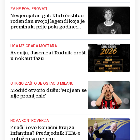
ZA NE POVJEROVATI
Nevjerojatan gaf: Klub čestitao
rođendan svojoj legendi koja je
preminula prije pola godine:
'Neka ovaj novi ciklus...'
LIGA MZ GRADA MOSTARA
Avenija, Jasenica i Rudnik prošli
u nokaut fazu
OTKRIO ZAŠTO JE OSTAO U MILANU
Modrić otvorio dušu: 'Moj san se
nije promijenio'
NOVA KONTROVERZA
Znači li ovo konačni kraj za
Infantina? Predsjednik FIFA-e
optužen za ucjenu