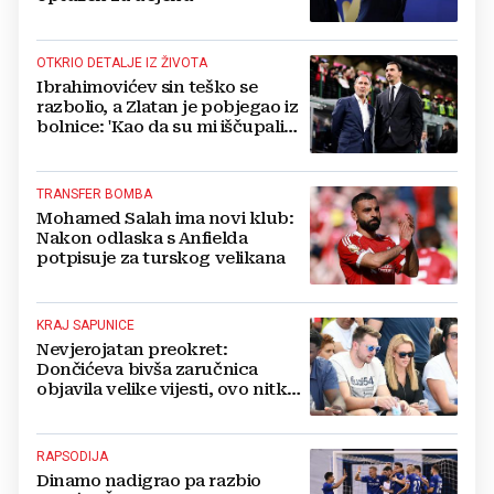
OTKRIO DETALJE IZ ŽIVOTA
Ibrahimovićev sin teško se
razbolio, a Zlatan je pobjegao iz
bolnice: 'Kao da su mi iščupali
srce'
TRANSFER BOMBA
Mohamed Salah ima novi klub:
Nakon odlaska s Anfielda
potpisuje za turskog velikana
KRAJ SAPUNICE
Nevjerojatan preokret:
Dončićeva bivša zaručnica
objavila velike vijesti, ovo nitko
nije očekivao!
RAPSODIJA
Dinamo nadigrao pa razbio