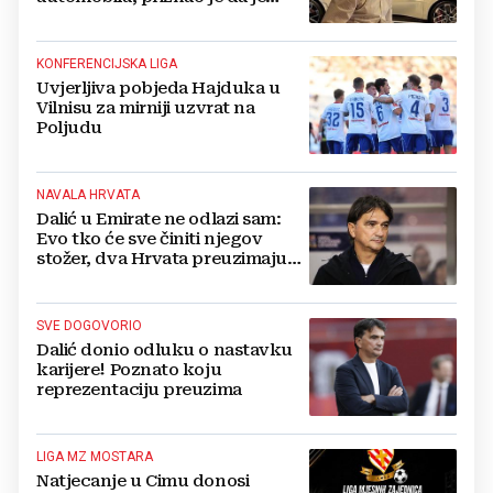
prestao brojiti koliko ih ima!
KONFERENCIJSKA LIGA
Uvjerljiva pobjeda Hajduka u
Vilnisu za mirniji uzvrat na
Poljudu
NAVALA HRVATA
Dalić u Emirate ne odlazi sam:
Evo tko će sve činiti njegov
stožer, dva Hrvata preuzimaju
druge ključne funkcije
SVE DOGOVORIO
Dalić donio odluku o nastavku
karijere! Poznato koju
reprezentaciju preuzima
LIGA MZ MOSTARA
Natjecanje u Cimu donosi