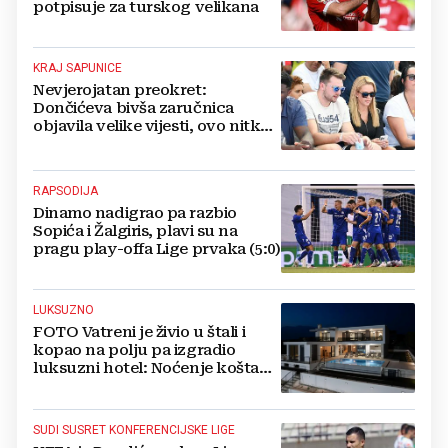
potpisuje za turskog velikana
KRAJ SAPUNICE
Nevjerojatan preokret:
Dončićeva bivša zaručnica
objavila velike vijesti, ovo nitko
nije očekivao!
RAPSODIJA
Dinamo nadigrao pa razbio
Sopića i Žalgiris, plavi su na
pragu play-offa Lige prvaka (5:0)
LUKSUZNO
FOTO Vatreni je živio u štali i
kopao na polju pa izgradio
luksuzni hotel: Noćenje košta
1200 eura
SUDI SUSRET KONFERENCIJSKE LIGE