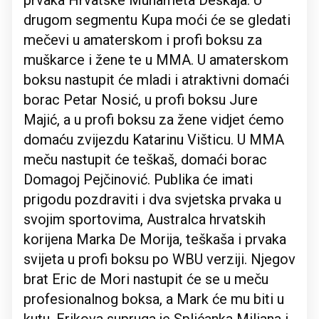
prvaka Hrvatske Muhameta Deskaja. U
drugom segmentu Kupa moći će se gledati
mečevi u amaterskom i profi boksu za
muškarce i žene te u MMA. U amaterskom
boksu nastupit će mladi i atraktivni domaći
borac Petar Nosić, u profi boksu Jure
Majić, a u profi boksu za žene vidjet ćemo
domaću zvijezdu Katarinu Višticu. U MMA
meču nastupit će teškaš, domaći borac
Domagoj Pejčinović. Publika će imati
prigodu pozdraviti i dva svjetska prvaka u
svojim sportovima, Australca hrvatskih
korijena Marka De Morija, teškaša i prvaka
svijeta u profi boksu po WBU verziji. Njegov
brat Eric de Mori nastupit će se u meču
profesionalnog boksa, a Mark će mu biti u