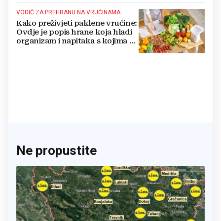
VODIČ ZA PREHRANU NA VRUĆINAMA
Kako preživjeti paklene vrućine:
Ovdje je popis hrane koja hladi
organizam i napitaka s kojima si
činite 'medvjeđu uslugu'
Ne propustite