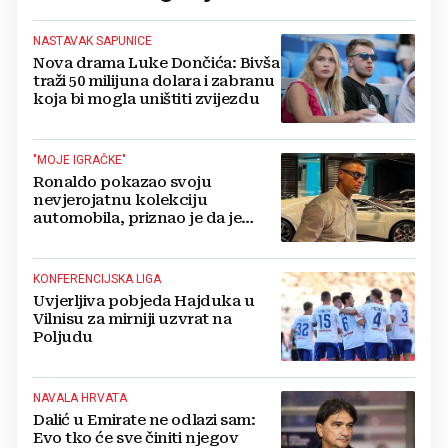
NASTAVAK SAPUNICE
Nova drama Luke Dončića: Bivša
traži 50 milijuna dolara i zabranu
koja bi mogla uništiti zvijezdu
"MOJE IGRAČKE"
Ronaldo pokazao svoju
nevjerojatnu kolekciju
automobila, priznao je da je
prestao brojiti koliko ih ima!
KONFERENCIJSKA LIGA
Uvjerljiva pobjeda Hajduka u
Vilnisu za mirniji uzvrat na
Poljudu
NAVALA HRVATA
Dalić u Emirate ne odlazi sam:
Evo tko će sve činiti njegov