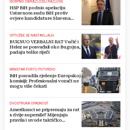
ISCRPNO OBRAZLOŽILI RAZLOGE
HSP BiH podnio apelaciju
Ustavnom sudu BiH protiv
ovjere kandidature Slavena
Kovačevića
OPTUŽBE SE NASTAVLJAJU
BUKNUO VERBALNI RAT Vučić i
Helez se posvađali oko Bugojna,
padaju teške riječi
MINISTAR FORTO POTVRDIO
BiH ponudila rješenje Europskoj
komisiji: Profesionalni vozači ne
mogu više čekati
DVOSTRUKA OPASNOST
Amerikanci se pripremaju za rat
s dvije supersile? Mijenjaju
pravila i uvode taktičko
nuklearno oružje