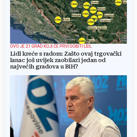
OVO JE 21 GRAD KOJI ĆE PRVI DOBITI LIDL
Lidl kreće s radom: Zašto ovaj trgovački
lanac još uvijek zaobilazi jedan od
najvećih gradova u BiH?