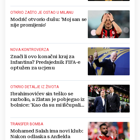
OTKRIO ZAŠTO JE OSTAO U MILANU
Modrić otvorio dušu: 'Moj san se
nije promijenio'
NOVA KONTROVERZA
Znači li ovo konačni kraj za
Infantina? Predsjednik FIFA-e
optužen za ucjenu
OTKRIO DETALJE IZ ŽIVOTA
Ibrahimovićev sin teško se
razbolio, a Zlatan je pobjegao iz
bolnice: 'Kao da su mi iščupali
srce'
TRANSFER BOMBA
Mohamed Salah ima novi klub:
Nakon odlaska s Anfielda