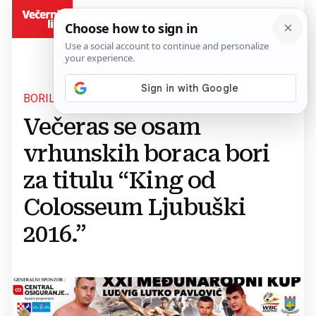
BiH
BORILAČKI SPEKTAKL U LJUBUŠKOM
Večeras se osam
vrhunskih boraca bori
za titulu “King od
Colosseum Ljubuški
2016.”