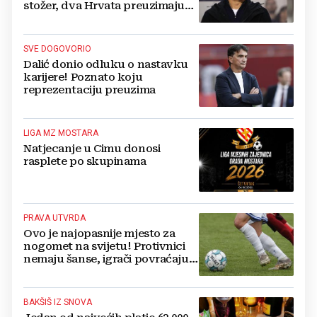
stožer, dva Hrvata preuzimaju
druge ključne funkcije
SVE DOGOVORIO
Dalić donio odluku o nastavku
karijere! Poznato koju
reprezentaciju preuzima
LIGA MZ MOSTARA
Natjecanje u Cimu donosi
rasplete po skupinama
PRAVA UTVRDA
Ovo je najopasnije mjesto za
nogomet na svijetu! Protivnici
nemaju šanse, igrači povraćaju,
bore za zrak...
BAKŠIŠ IZ SNOVA