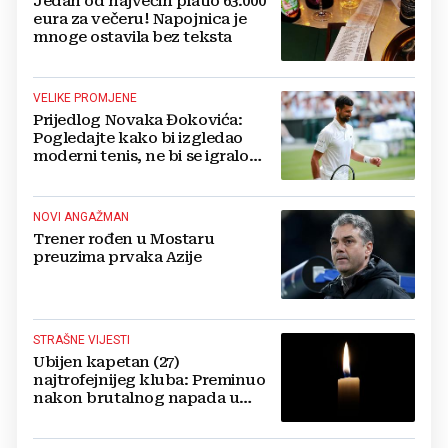
Jedan od najvećih platio 63.000
eura za večeru! Napojnica je
mnoge ostavila bez teksta
VELIKE PROMJENE
Prijedlog Novaka Đokovića:
Pogledajte kako bi izgledao
moderni tenis, ne bi se igralo
dulje od dva sata
NOVI ANGAŽMAN
Trener rođen u Mostaru
preuzima prvaka Azije
STRAŠNE VIJESTI
Ubijen kapetan (27)
najtrofejnijeg kluba: Preminuo
nakon brutalnog napada u
blizini svoje kuće