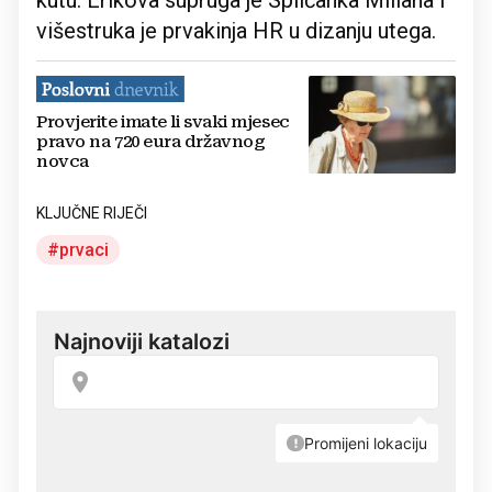
kutu. Erikova supruga je Splićanka Miliana i
višestruka je prvakinja HR u dizanju utega.
Provjerite imate li svaki mjesec
pravo na 720 eura državnog
novca
KLJUČNE RIJEČI
prvaci