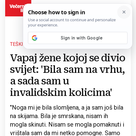
BiH
TEŠKI TRENUCI
Povratak na članak
Vapaj žene kojoj se divio
svijet: 'Bila sam na vrhu,
a sada sam u
invalidskim kolicima'
"Noga mi je bila slomljena, a ja sam još bila
na skijama. Bila je smrskana, nisam ih
mogla skinuti. Nisam se mogla pomaknuti i
vrištala sam da mi netko pomogne. Samo