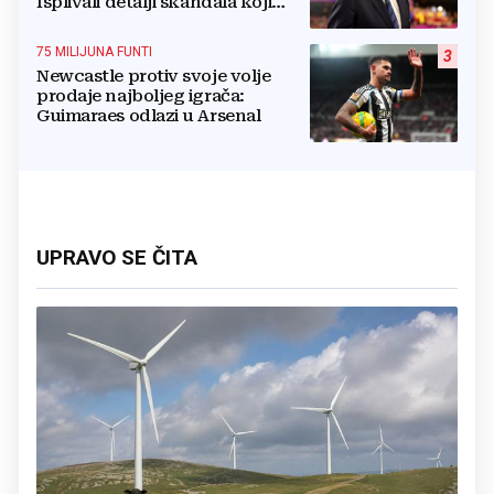
Isplivali detalji skandala koji
potresa FIFA-u
75 MILIJUNA FUNTI
3
Newcastle protiv svoje volje
prodaje najboljeg igrača:
Guimaraes odlazi u Arsenal
UPRAVO SE ČITA