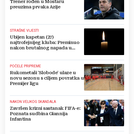
Trener rođen u Mostaru
preuzima prvaka Azije
STRAŠNE VIJESTI
Ubijen kapetan (27)
najtrofejnijeg kluba: Preminuo
nakon brutalnog napada u
blizini svoje kuće
POČELE PRIPREME
Rukometaši 'Slobode' ulaze u
novu sezonu s ciljem povratka u
Premijer ligu
NAKON VELIKOG SKANDALA
Završen krizni sastanak FIFA-e:
Poznata sudbina Giannija
Infantina