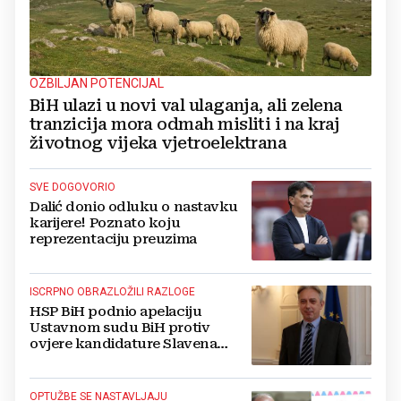
OZBILJAN POTENCIJAL
BiH ulazi u novi val ulaganja, ali zelena
tranzicija mora odmah misliti i na kraj
životnog vijeka vjetroelektrana
SVE DOGOVORIO
Dalić donio odluku o nastavku
karijere! Poznato koju
reprezentaciju preuzima
ISCRPNO OBRAZLOŽILI RAZLOGE
HSP BiH podnio apelaciju
Ustavnom sudu BiH protiv
ovjere kandidature Slavena
Kovačevića
OPTUŽBE SE NASTAVLJAJU