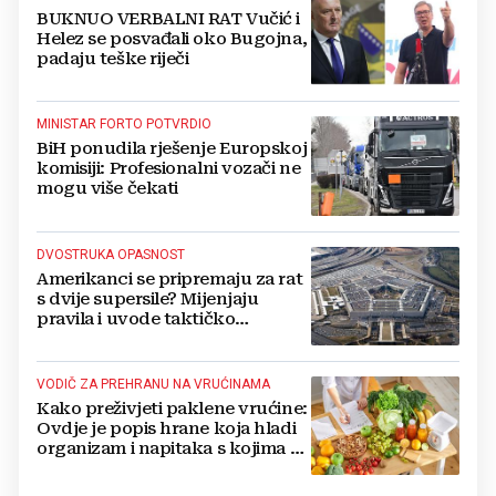
BUKNUO VERBALNI RAT Vučić i
Helez se posvađali oko Bugojna,
padaju teške riječi
MINISTAR FORTO POTVRDIO
BiH ponudila rješenje Europskoj
komisiji: Profesionalni vozači ne
mogu više čekati
DVOSTRUKA OPASNOST
Amerikanci se pripremaju za rat
s dvije supersile? Mijenjaju
pravila i uvode taktičko
nuklearno oružje
VODIČ ZA PREHRANU NA VRUĆINAMA
Kako preživjeti paklene vrućine:
Ovdje je popis hrane koja hladi
organizam i napitaka s kojima si
činite 'medvjeđu uslugu'