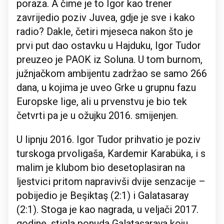
poraza. A čime je to Igor kao trener
zavrijedio poziv Juvea, gdje je sve i kako
radio? Dakle, četiri mjeseca nakon što je
prvi put dao ostavku u Hajduku, Igor Tudor
preuzeo je PAOK iz Soluna. U tom burnom,
južnjačkom ambijentu zadržao se samo 266
dana, u kojima je uveo Grke u grupnu fazu
Europske lige, ali u prvenstvu je bio tek
četvrti pa je u ožujku 2016. smijenjen.
U lipnju 2016. Igor Tudor prihvatio je poziv
turskoga prvoligaša, Kardemir Karabüka, i s
malim je klubom bio desetoplasiran na
ljestvici pritom napravivši dvije senzacije –
pobijedio je Beşiktaş (2:1) i Galatasaray
(2:1). Stoga je kao nagrada, u veljači 2017.
godine, stigla ponuda Galatasaraya koju