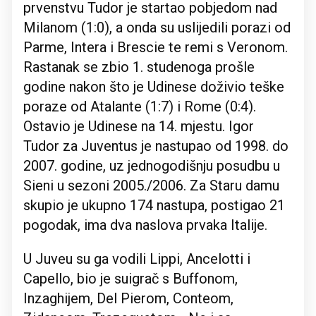
prvenstvu Tudor je startao pobjedom nad
Milanom (1:0), a onda su uslijedili porazi od
Parme, Intera i Brescie te remi s Veronom.
Rastanak se zbio 1. studenoga prošle
godine nakon što je Udinese doživio teške
poraze od Atalante (1:7) i Rome (0:4).
Ostavio je Udinese na 14. mjestu. Igor
Tudor za Juventus je nastupao od 1998. do
2007. godine, uz jednogodišnju posudbu u
Sieni u sezoni 2005./2006. Za Staru damu
skupio je ukupno 174 nastupa, postigao 21
pogodak, ima dva naslova prvaka Italije.
U Juveu su ga vodili Lippi, Ancelotti i
Capello, bio je suigrač s Buffonom,
Inzaghijem, Del Pierom, Conteom,