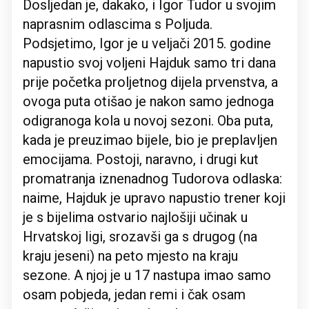
Dosljedan je, dakako, i Igor Tudor u svojim
naprasnim odlascima s Poljuda.
Podsjetimo, Igor je u veljači 2015. godine
napustio svoj voljeni Hajduk samo tri dana
prije početka proljetnog dijela prvenstva, a
ovoga puta otišao je nakon samo jednoga
odigranoga kola u novoj sezoni. Oba puta,
kada je preuzimao bijele, bio je preplavljen
emocijama. Postoji, naravno, i drugi kut
promatranja iznenadnog Tudorova odlaska:
naime, Hajduk je upravo napustio trener koji
je s bijelima ostvario najlošiji učinak u
Hrvatskoj ligi, srozavši ga s drugog (na
kraju jeseni) na peto mjesto na kraju
sezone. A njoj je u 17 nastupa imao samo
osam pobjeda, jedan remi i čak osam