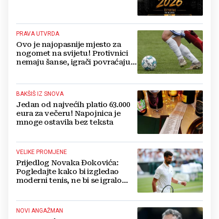
PRAVA UTVRDA
Ovo je najopasnije mjesto za
nogomet na svijetu! Protivnici
nemaju šanse, igrači povraćaju,
bore za zrak...
BAKŠIŠ IZ SNOVA
Jedan od najvećih platio 63.000
eura za večeru! Napojnica je
mnoge ostavila bez teksta
VELIKE PROMJENE
Prijedlog Novaka Đokovića:
Pogledajte kako bi izgledao
moderni tenis, ne bi se igralo
dulje od dva sata
NOVI ANGAŽMAN