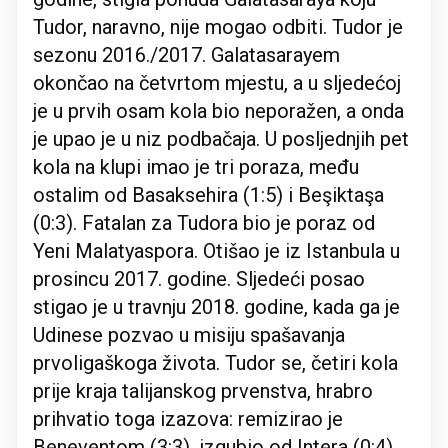
Tudor, naravno, nije mogao odbiti. Tudor je
sezonu 2016./2017. Galatasarayem
okončao na četvrtom mjestu, a u sljedećoj
je u prvih osam kola bio neporažen, a onda
je upao je u niz podbačaja. U posljednjih pet
kola na klupi imao je tri poraza, među
ostalim od Basaksehira (1:5) i Beşiktaşa
(0:3). Fatalan za Tudora bio je poraz od
Yeni Malatyaspora. Otišao je iz Istanbula u
prosincu 2017. godine. Sljedeći posao
stigao je u travnju 2018. godine, kada ga je
Udinese pozvao u misiju spašavanja
prvoligaškoga života. Tudor se, četiri kola
prije kraja talijanskog prvenstva, hrabro
prihvatio toga izazova: remizirao je
Beneventom (3:3), izgubio od Intera (0:4),