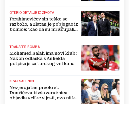
OTKRIO DETALJE IZ ŽIVOTA
Ibrahimovićev sin teško se
razbolio, a Zlatan je pobjegao iz
bolnice: 'Kao da su mi iščupali
srce'
TRANSFER BOMBA
Mohamed Salah ima novi klub:
Nakon odlaska s Anfielda
potpisuje za turskog velikana
KRAJ SAPUNICE
Nevjerojatan preokret:
Dončićeva bivša zaručnica
objavila velike vijesti, ovo nitko
nije očekivao!
RAPSODIJA
Dinamo nadigrao pa razbio
Sopića i Žalgiris, plavi su na