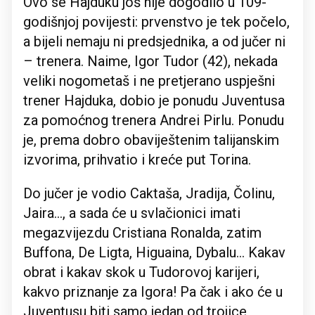
Ovo se Hajduku još nije dogodilo u 109-
godišnjoj povijesti: prvenstvo je tek počelo,
a bijeli nemaju ni predsjednika, a od jučer ni
– trenera. Naime, Igor Tudor (42), nekada
veliki nogometaš i ne pretjerano uspješni
trener Hajduka, dobio je ponudu Juventusa
za pomoćnog trenera Andrei Pirlu. Ponudu
je, prema dobro obaviještenim talijanskim
izvorima, prihvatio i kreće put Torina.
Do jučer je vodio Caktaša, Jradija, Čolinu,
Jaira..., a sada će u svlačionici imati
megazvijezdu Cristiana Ronalda, zatim
Buffona, De Ligta, Higuaina, Dybalu... Kakav
obrat i kakav skok u Tudorovoj karijeri,
kakvo priznanje za Igora! Pa čak i ako će u
Juventusu biti samo jedan od trojice