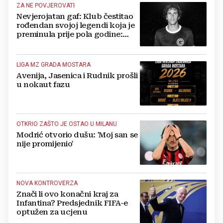
ZA NE POVJEROVATI
Nevjerojatan gaf: Klub čestitao
rođendan svojoj legendi koja je
preminula prije pola godine:
'Neka ovaj novi ciklus...'
LIGA MZ GRADA MOSTARA
Avenija, Jasenica i Rudnik prošli
u nokaut fazu
OTKRIO ZAŠTO JE OSTAO U MILANU
Modrić otvorio dušu: 'Moj san se
nije promijenio'
NOVA KONTROVERZA
Znači li ovo konačni kraj za
Infantina? Predsjednik FIFA-e
optužen za ucjenu