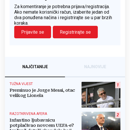
Za komentiranje je potrebna prijava/registracija.
Ako nemate korisnički račun, izaberite jedan od
dva ponuđena načina i registrirajte se u par brzih
koraka.
Prijavite se
Registrirajte se
NAJČITANIJE
NAJNOVIJE
TUŽNA VIJEST
1
Preminuo je Jorge Messi, otac
velikog Lionela
RAZOTKRIVENA AFERA
2
Infantino ljubavnicu
potplaćivao novcem UEFA-e?