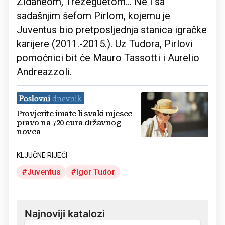
Zidaneom, Trezeguetom... Ne i sa
sadašnjim šefom Pirlom, kojemu je
Juventus bio pretposljednja stanica igračke
karijere (2011.-2015.). Uz Tudora, Pirlovi
pomoćnici bit će Mauro Tassotti i Aurelio
Andreazzoli.
Provjerite imate li svaki mjesec
pravo na 720 eura državnog
novca
KLJUČNE RIJEČI
Juventus
Igor Tudor