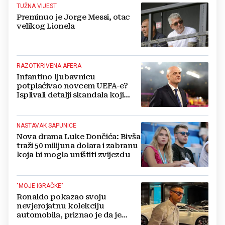
TUŽNA VIJEST
Preminuo je Jorge Messi, otac
velikog Lionela
RAZOTKRIVENA AFERA
Infantino ljubavnicu
potplaćivao novcem UEFA-e?
Isplivali detalji skandala koji
potresa FIFA-u
NASTAVAK SAPUNICE
Nova drama Luke Dončića: Bivša
traži 50 milijuna dolara i zabranu
koja bi mogla uništiti zvijezdu
"MOJE IGRAČKE"
Ronaldo pokazao svoju
nevjerojatnu kolekciju
automobila, priznao je da je
prestao brojiti koliko ih ima!