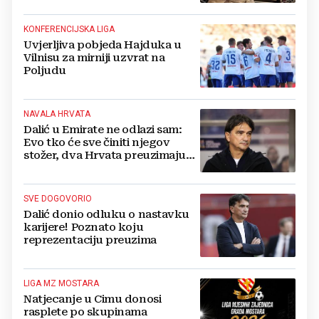
KONFERENCIJSKA LIGA
Uvjerljiva pobjeda Hajduka u
Vilnisu za mirniji uzvrat na
Poljudu
NAVALA HRVATA
Dalić u Emirate ne odlazi sam:
Evo tko će sve činiti njegov
stožer, dva Hrvata preuzimaju
druge ključne funkcije
SVE DOGOVORIO
Dalić donio odluku o nastavku
karijere! Poznato koju
reprezentaciju preuzima
LIGA MZ MOSTARA
Natjecanje u Cimu donosi
rasplete po skupinama