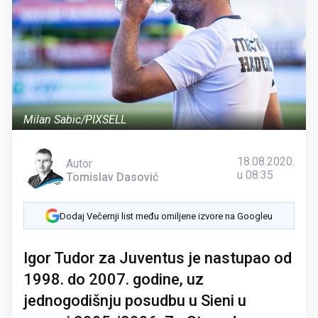
Milan Sabic/PIXSELL
18.08.2020.
Autor
u 08:35
Tomislav Dasović
Dodaj Večernji list među omiljene izvore na Googleu
Igor Tudor za Juventus je nastupao od
1998. do 2007. godine, uz
jednogodišnju posudbu u Sieni u