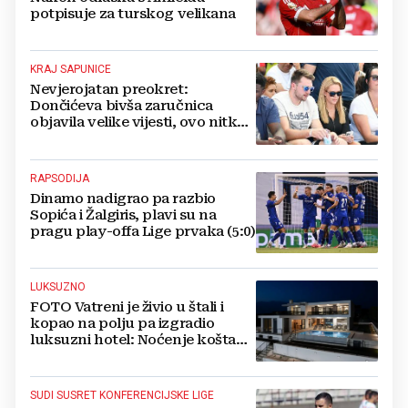
potpisuje za turskog velikana
KRAJ SAPUNICE
Nevjerojatan preokret:
Dončićeva bivša zaručnica
objavila velike vijesti, ovo nitko
nije očekivao!
RAPSODIJA
Dinamo nadigrao pa razbio
Sopića i Žalgiris, plavi su na
pragu play-offa Lige prvaka (5:0)
LUKSUZNO
FOTO Vatreni je živio u štali i
kopao na polju pa izgradio
luksuzni hotel: Noćenje košta
1200 eura
SUDI SUSRET KONFERENCIJSKE LIGE