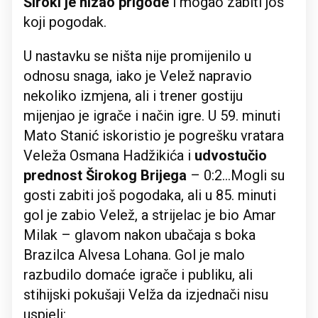
Široki je nizao prigode
i mogao zabiti još
koji pogodak.
U nastavku se ništa nije promijenilo u
odnosu snaga, iako je Velež napravio
nekoliko izmjena, ali i trener gostiju
mijenjao je igrače i način igre. U 59. minuti
Mato Stanić iskoristio je pogrešku vratara
Veleža Osmana Hadžikića i
udvostučio
prednost Širokog Brijega
– 0:2...Mogli su
gosti zabiti još pogodaka, ali u 85. minuti
gol je zabio Velež, a strijelac je bio Amar
Milak – glavom nakon ubačaja s boka
Brazilca Alvesa Lohana. Gol je malo
razbudilo domaće igrače i publiku, ali
stihijski pokušaji Velža da izjednači nisu
uspjeli: