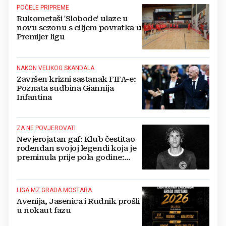
POČELE PRIPREME
Rukometaši 'Slobode' ulaze u
novu sezonu s ciljem povratka u
Premijer ligu
NAKON VELIKOG SKANDALA
Završen krizni sastanak FIFA-e:
Poznata sudbina Giannija
Infantina
ZA NE POVJEROVATI
Nevjerojatan gaf: Klub čestitao
rođendan svojoj legendi koja je
preminula prije pola godine:
'Neka ovaj novi ciklus...'
LIGA MZ GRADA MOSTARA
Avenija, Jasenica i Rudnik prošli
u nokaut fazu