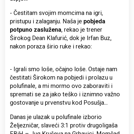
- Čestitam svojim momcima na igri,
pristupu i zalaganju. Naša je
pobjeda
potpuno zaslužena
, rekao je trener
Širokog Dean Klafurić, dok je Irfan Buz,
nakon poraza širio ruke i rekao:
- Igrali smo loše, očajno loše. Ostaje nam
čestitati Širokom na pobjedi i prolazu u
polufinale, a mi mormo ovo zaboraviti i
spremati se za jako teško i iznimno važno
gostovanje u prvenstvu kod Posušja...
Danas je ulazak u polufinale izborio
Željezničar, slaveći 3:1 protiv drugoligaša
FBiH – Jug Kruševa na Grbavici. Momčad