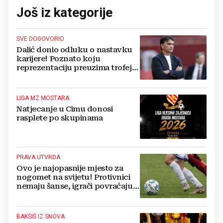
Još iz kategorije
SVE DOGOVORIO
Dalić donio odluku o nastavku
karijere! Poznato koju
reprezentaciju preuzima trofejni
izbornik
LIGA MZ MOSTARA
Natjecanje u Cimu donosi
rasplete po skupinama
PRAVA UTVRDA
Ovo je najopasnije mjesto za
nogomet na svijetu! Protivnici
nemaju šanse, igrači povraćaju,
bore za zrak...
BAKŠIŠ IZ SNOVA