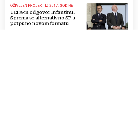
OŽIVLJEN PROJEKT IZ 2017. GODINE
UEFA-in odgovor Infantinu.
Sprema se alternativno SP u
potpuno novom formatu
POJAVILA SE NOVA OPCIJA
Daliću propada lukrativan
posao, klupu reprezentacije s
Bliskog istoka preuzima drugi
Hrvat?
OTKRIVENI DETALJI
Dogovor je bio nadohvat ruke, a
onda je sve stalo: Vinicius i Real
ponovno sjedaju za stol
MASTERS 1000
ATP Montreal: Zbog kiše tenisači
četiri sata ostali u čekaonici,
među njima i Čilić