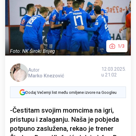
1/3
Foto: NK Široki Brijeg
12.03.2025.
Autor
u 21:02
Marko Knezović
Dodaj Večernji list među omiljene izvore na Googleu
-Čestitam svojim momcima na igri,
pristupu i zalaganju. Naša je pobjeda
potpuno zaslužena, rekao je trener