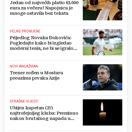
Jedan od najvećih platio 63.000
eura za večeru! Napojnica je
mnoge ostavila bez teksta
VELIKE PROMJENE
Prijedlog Novaka Đokovića:
Pogledajte kako bi izgledao
moderni tenis, ne bi se igralo
dulje od dva sata
NOVI ANGAŽMAN
Trener rođen u Mostaru
preuzima prvaka Azije
STRAŠNE VIJESTI
Ubijen kapetan (27)
najtrofejnijeg kluba: Preminuo
nakon brutalnog napada u
blizini svoje kuće