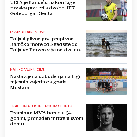
UEFA je Bandiću nakon Lige
prvaka povjerila dvoboj IFK
Göteborga i Genta
IZVANREDAN PODVIG
Poljski plivač prvi preplivao
Baltičko more od Švedske do
Poljske: Proveo više od dva dana
u vodi
NATJECANJE U CIMU
Nastavljena uzbuđenja na Ligi
mjesnih zajednica grada
Mostara
TRAGEDIJA U BORILAČKOM SPORTU
Preminuo MMA borac u 34.
godini, pronađen mrtav u svom
domu