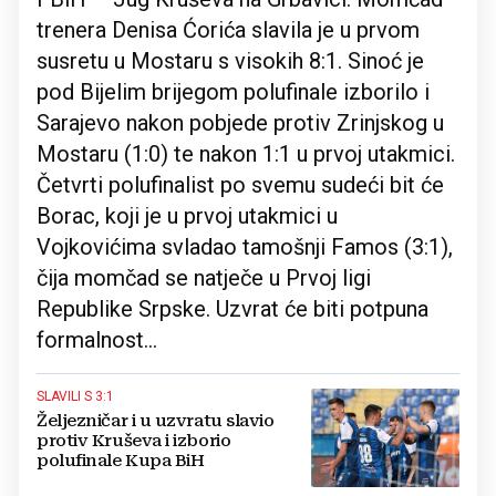
trenera Denisa Ćorića slavila je u prvom
susretu u Mostaru s visokih 8:1. Sinoć je
pod Bijelim brijegom polufinale izborilo i
Sarajevo nakon pobjede protiv Zrinjskog u
Mostaru (1:0) te nakon 1:1 u prvoj utakmici.
Četvrti polufinalist po svemu sudeći bit će
Borac, koji je u prvoj utakmici u
Vojkovićima svladao tamošnji Famos (3:1),
čija momčad se natječe u Prvoj ligi
Republike Srpske. Uzvrat će biti potpuna
formalnost...
SLAVILI S 3:1
Željezničar i u uzvratu slavio
protiv Kruševa i izborio
polufinale Kupa BiH