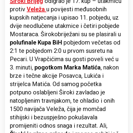
Široki Brijeg
odigrao je 17. kup – utakmicu
protiv
Veleža
u povijesti međusobnih
kupskih natjecanja i upisao 11. pobjedu, uz
dvije neodlučene utakmice i četiri pobjede
Mostaraca. Širokobriježani su se plasirali u
polufinale Kupa BiH
pobjedom večetas od
2:1 te pobjedom 2:0 u prvom susretu na
Pecari. U Vrapčićima su gosti poveli već u
3. minuti,
pogotkom Marka Matića
, nakon
brze i tečne akcije Posavca, Lukića i
strijelca Matića. Od samog početka
potpuno oslabljeni Široki zavladao je
natopljenim travnjakom, te ohladio i onih
1500 navijača Veleža, čija je momčad
stihijski i bezuspješno pokušavala
promijeniti odnos snaga i rezultat. Ali,