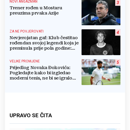
NOVI ANGAŽMAN
3
Trener rođen u Mostaru
preuzima prvaka Azije
ZA NE POVJEROVATI
4
Nevjerojatan gaf: Klub čestitao
rođendan svojoj legendi koja je
preminula prije pola godine:
'Neka ovaj novi ciklus...'
VELIKE PROMJENE
5
Prijedlog Novaka Đokovića:
Pogledajte kako bi izgledao
moderni tenis, ne bi se igralo
dulje od dva sata
UPRAVO SE ČITA