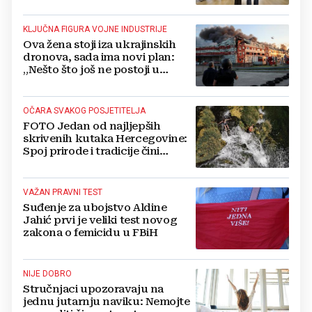
gledati s rezervom'
KLJUČNA FIGURA VOJNE INDUSTRIJE
Ova žena stoji iza ukrajinskih
dronova, sada ima novi plan:
„Nešto što još ne postoji u
svijetu“
OČARA SVAKOG POSJETITELJA
FOTO Jedan od najljepših
skrivenih kutaka Hercegovine:
Spoj prirode i tradicije čini
Koćušu jedinstvenom
destinacijom
VAŽAN PRAVNI TEST
Suđenje za ubojstvo Aldine
Jahić prvi je veliki test novog
zakona o femicidu u FBiH
NIJE DOBRO
Stručnjaci upozoravaju na
jednu jutarnju naviku: Nemojte