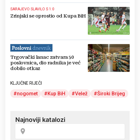
SARAJEVO SLAVILO S 1:0
Zrinjski se oprostio od Kupa BiH
Trgovački lanac zatvara 50
poslovnica, dio radnika je već
dobilo otkaz
KLJUČNE RIJEČI
nogomet
Kup BiH
Velež
Široki Brijeg