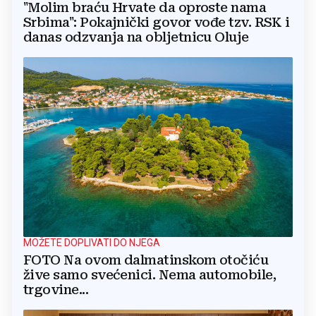
"Molim braću Hrvate da oproste nama
Srbima": Pokajnički govor vođe tzv. RSK i
danas odzvanja na obljetnicu Oluje
MOŽETE DOPLIVATI DO NJEGA
FOTO Na ovom dalmatinskom otočiću
žive samo svećenici. Nema automobile,
trgovine...