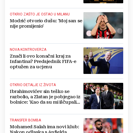
OTKRIO ZAŠTO JE OSTAO U MILANU
Modrić otvorio dušu: 'Moj san se
nije promijenio'
NOVA KONTROVERZA
Znači li ovo konačni kraj za
Infantina? Predsjednik FIFA-e
optužen za ucjenu
OTKRIO DETALJE IZ ŽIVOTA
Ibrahimovićev sin teško se
razbolio, a Zlatan je pobjegao iz
bolnice: 'Kao da su mi iščupali
srce'
TRANSFER BOMBA
Mohamed Salah ima novi klub:
Nakon odlaska s Anfielda