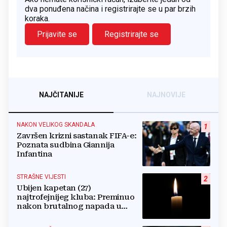
dva ponuđena načina i registrirajte se u par brzih
koraka.
Prijavite se
Registrirajte se
NAJČITANIJE
NAJNOVIJE
NAKON VELIKOG SKANDALA
1
Završen krizni sastanak FIFA-e:
Poznata sudbina Giannija
Infantina
STRAŠNE VIJESTI
2
Ubijen kapetan (27)
najtrofejnijeg kluba: Preminuo
nakon brutalnog napada u
blizini svoje kuće