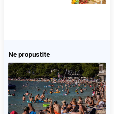
činite 'medvjeđu uslugu'
Ne propustite