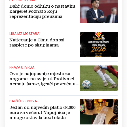
Dalić donio odluku o nastavku
karijere! Poznato koju
reprezentaciju preuzima
LIGA MZ MOSTARA
Natjecanje u Cimu donosi
rasplete po skupinama
PRAVA UTVRDA
Ovo je najopasnije mjesto za
nogomet na svijetu! Protivnici
nemaju šanse, igrači povraćaju,
bore za zrak...
BAKŠIŠ IZ SNOVA
Jedan od najvećih platio 63.000
eura za večeru! Napojnica je
mnoge ostavila bez teksta