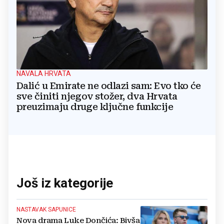
NAVALA HRVATA
Dalić u Emirate ne odlazi sam: Evo tko će
sve činiti njegov stožer, dva Hrvata
preuzimaju druge ključne funkcije
Još iz kategorije
NASTAVAK SAPUNICE
Nova drama Luke Dončića: Bivša