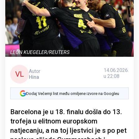
LEON KUEGELER/REUTERS
14.06.2026.
Autor
VL
u 22:08
Hina
Dodaj Večernji list među omiljene izvore na Googleu
Barcelona je u 18. finalu došla do 13.
trofeja u elitnom europskom
natjecanju, a na toj ljestvici je s po pet