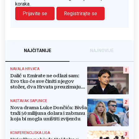
koraka.
Prijavite se
Registrirajte se
NAJČITANIJE
NAJNOVIJE
NAVALA HRVATA
1
Dalić u Emirate ne odlazi sam:
Evo tko će sve činiti njegov
stožer, dva Hrvata preuzimaju
druge ključne funkcije
NASTAVAK SAPUNICE
2
Nova drama Luke Dončića: Bivša
traži 50 milijuna dolara i zabranu
koja bi mogla uništiti zvijezdu
KONFERENCIJSKA LIGA
3