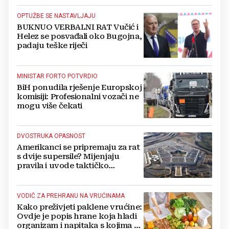
OPTUŽBE SE NASTAVLJAJU
BUKNUO VERBALNI RAT Vučić i
Helez se posvađali oko Bugojna,
padaju teške riječi
MINISTAR FORTO POTVRDIO
BiH ponudila rješenje Europskoj
komisiji: Profesionalni vozači ne
mogu više čekati
DVOSTRUKA OPASNOST
Amerikanci se pripremaju za rat
s dvije supersile? Mijenjaju
pravila i uvode taktičko
nuklearno oružje
VODIČ ZA PREHRANU NA VRUĆINAMA
Kako preživjeti paklene vrućine:
Ovdje je popis hrane koja hladi
organizam i napitaka s kojima si