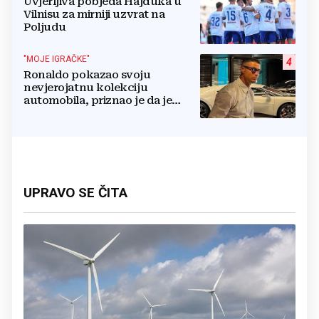
Uvjerljiva pobjeda Hajduka u
Vilnisu za mirniji uzvrat na
Poljudu
"MOJE IGRAČKE"
4
Ronaldo pokazao svoju
nevjerojatnu kolekciju
automobila, priznao je da je
prestao brojiti koliko ih ima!
UPRAVO SE ČITA