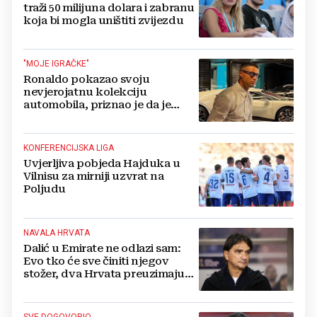
traži 50 milijuna dolara i zabranu
koja bi mogla uništiti zvijezdu
"MOJE IGRAČKE"
Ronaldo pokazao svoju
nevjerojatnu kolekciju
automobila, priznao je da je
prestao brojiti koliko ih ima!
KONFERENCIJSKA LIGA
Uvjerljiva pobjeda Hajduka u
Vilnisu za mirniji uzvrat na
Poljudu
NAVALA HRVATA
Dalić u Emirate ne odlazi sam:
Evo tko će sve činiti njegov
stožer, dva Hrvata preuzimaju
druge ključne funkcije
SVE DOGOVORIO