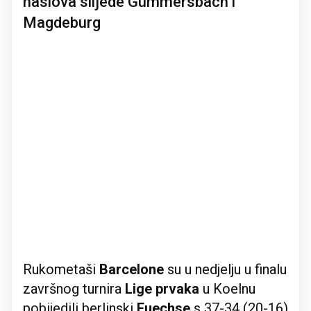
naslova slijede Gummersbach i
Magdeburg
Rukometaši
Barcelone
su u nedjelju u finalu
završnog turnira
Lige prvaka
u Koelnu
pobijedili berlinski
Fuechse
s 37-34 (20-16)