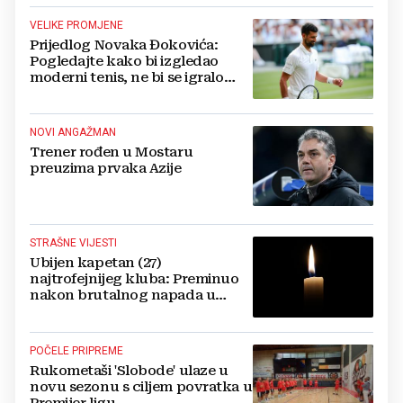
VELIKE PROMJENE
Prijedlog Novaka Đokovića:
Pogledajte kako bi izgledao
moderni tenis, ne bi se igralo
dulje od dva sata
NOVI ANGAŽMAN
Trener rođen u Mostaru
preuzima prvaka Azije
STRAŠNE VIJESTI
Ubijen kapetan (27)
najtrofejnijeg kluba: Preminuo
nakon brutalnog napada u
blizini svoje kuće
POČELE PRIPREME
Rukometaši 'Slobode' ulaze u
novu sezonu s ciljem povratka u
Premijer ligu