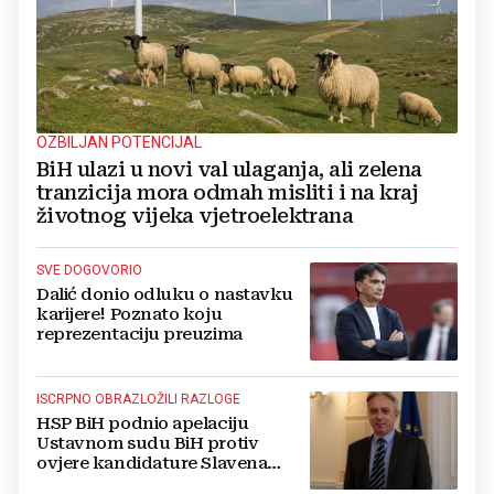
OZBILJAN POTENCIJAL
BiH ulazi u novi val ulaganja, ali zelena
tranzicija mora odmah misliti i na kraj
životnog vijeka vjetroelektrana
SVE DOGOVORIO
Dalić donio odluku o nastavku
karijere! Poznato koju
reprezentaciju preuzima
ISCRPNO OBRAZLOŽILI RAZLOGE
HSP BiH podnio apelaciju
Ustavnom sudu BiH protiv
ovjere kandidature Slavena
Kovačevića