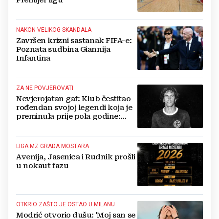
NAKON VELIKOG SKANDALA
Završen krizni sastanak FIFA-e:
Poznata sudbina Giannija
Infantina
ZA NE POVJEROVATI
Nevjerojatan gaf: Klub čestitao
rođendan svojoj legendi koja je
preminula prije pola godine:
'Neka ovaj novi ciklus...'
LIGA MZ GRADA MOSTARA
Avenija, Jasenica i Rudnik prošli
u nokaut fazu
OTKRIO ZAŠTO JE OSTAO U MILANU
Modrić otvorio dušu: 'Moj san se