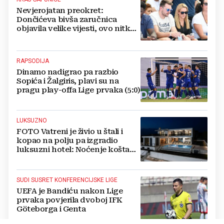
Nevjerojatan preokret:
Dončićeva bivša zaručnica
objavila velike vijesti, ovo nitko
nije očekivao!
RAPSODIJA
Dinamo nadigrao pa razbio
Sopića i Žalgiris, plavi su na
pragu play-offa Lige prvaka (5:0)
LUKSUZNO
FOTO Vatreni je živio u štali i
kopao na polju pa izgradio
luksuzni hotel: Noćenje košta
1200 eura
SUDI SUSRET KONFERENCIJSKE LIGE
UEFA je Bandiću nakon Lige
prvaka povjerila dvoboj IFK
Göteborga i Genta