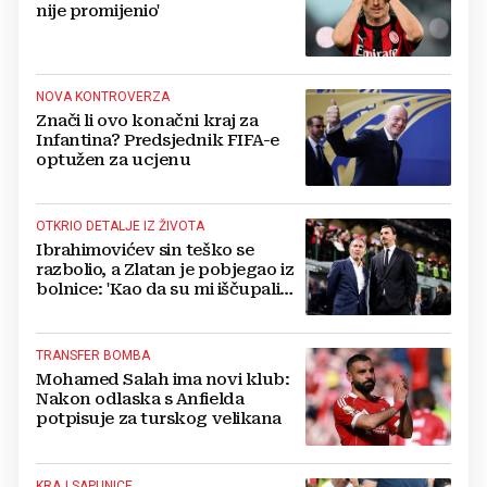
nije promijenio'
NOVA KONTROVERZA
Znači li ovo konačni kraj za
Infantina? Predsjednik FIFA-e
optužen za ucjenu
OTKRIO DETALJE IZ ŽIVOTA
Ibrahimovićev sin teško se
razbolio, a Zlatan je pobjegao iz
bolnice: 'Kao da su mi iščupali
srce'
TRANSFER BOMBA
Mohamed Salah ima novi klub:
Nakon odlaska s Anfielda
potpisuje za turskog velikana
KRAJ SAPUNICE