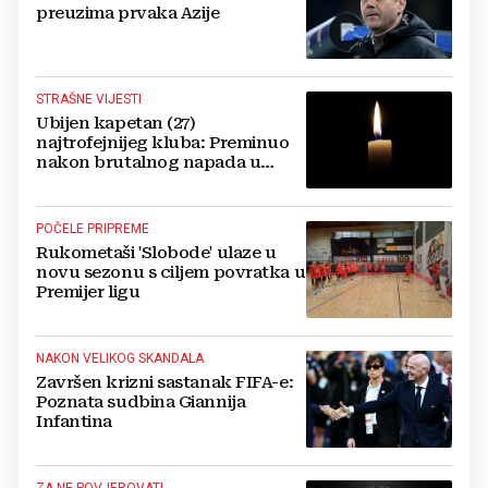
preuzima prvaka Azije
STRAŠNE VIJESTI
Ubijen kapetan (27)
najtrofejnijeg kluba: Preminuo
nakon brutalnog napada u
blizini svoje kuće
POČELE PRIPREME
Rukometaši 'Slobode' ulaze u
novu sezonu s ciljem povratka u
Premijer ligu
NAKON VELIKOG SKANDALA
Završen krizni sastanak FIFA-e:
Poznata sudbina Giannija
Infantina