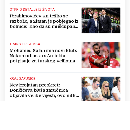
OTKRIO DETALJE IZ ŽIVOTA
Ibrahimovićev sin teško se
razbolio, a Zlatan je pobjegao iz
bolnice: 'Kao da su mi iščupali
srce'
TRANSFER BOMBA
Mohamed Salah ima novi klub:
Nakon odlaska s Anfielda
potpisuje za turskog velikana
KRAJ SAPUNICE
Nevjerojatan preokret:
Dončićeva bivša zaručnica
objavila velike vijesti, ovo nitko
nije očekivao!
RAPSODIJA
Dinamo nadigrao pa razbio
Sopića i Žalgiris, plavi su na
pragu play-offa Lige prvaka (5:0)