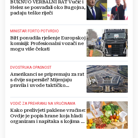
BUKNUO VERBALNI RAT Vučić i
Helez se posvađali oko Bugojna,
padaju teške riječi
MINISTAR FORTO POTVRDIO
BiH ponudila rješenje Europskoj
komisiji: Profesionalni vozači ne
mogu više čekati
DVOSTRUKA OPASNOST
Amerikanci se pripremaju za rat
s dvije supersile? Mijenjaju
pravila i uvode taktičko
nuklearno oružje
VODIČ ZA PREHRANU NA VRUĆINAMA
Kako preživjeti paklene vrućine:
Ovdje je popis hrane koja hladi
organizam i napitaka s kojima si
činite 'medvjeđu uslugu'