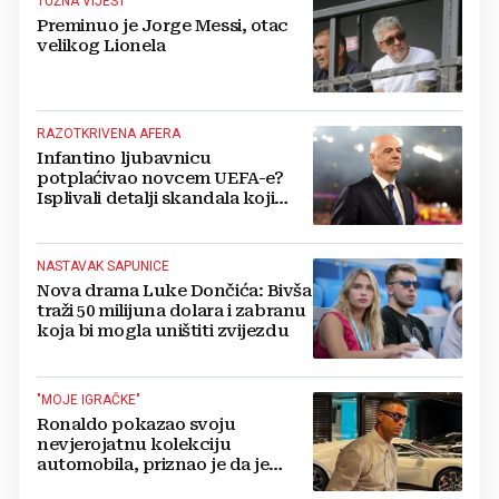
TUŽNA VIJEST
Preminuo je Jorge Messi, otac
velikog Lionela
RAZOTKRIVENA AFERA
Infantino ljubavnicu
potplaćivao novcem UEFA-e?
Isplivali detalji skandala koji
potresa FIFA-u
NASTAVAK SAPUNICE
Nova drama Luke Dončića: Bivša
traži 50 milijuna dolara i zabranu
koja bi mogla uništiti zvijezdu
"MOJE IGRAČKE"
Ronaldo pokazao svoju
nevjerojatnu kolekciju
automobila, priznao je da je
prestao brojiti koliko ih ima!