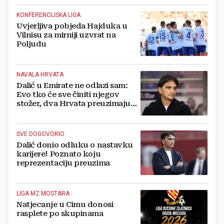
KONFERENCIJSKA LIGA
Uvjerljiva pobjeda Hajduka u
Vilnisu za mirniji uzvrat na
Poljudu
NAVALA HRVATA
Dalić u Emirate ne odlazi sam:
Evo tko će sve činiti njegov
stožer, dva Hrvata preuzimaju
druge ključne funkcije
SVE DOGOVORIO
Dalić donio odluku o nastavku
karijere! Poznato koju
reprezentaciju preuzima
LIGA MZ MOSTARA
Natjecanje u Cimu donosi
rasplete po skupinama