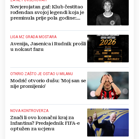
ZA NE POVJEROVATI
Nevjerojatan gaf: Klub čestitao
rođendan svojoj legendi koja je
preminula prije pola godine:
'Neka ovaj novi ciklus...'
LIGA MZ GRADA MOSTARA
Avenija, Jasenica i Rudnik prošli
u nokaut fazu
OTKRIO ZAŠTO JE OSTAO U MILANU
Modrić otvorio dušu: 'Moj san se
nije promijenio'
NOVA KONTROVERZA
Znači li ovo konačni kraj za
Infantina? Predsjednik FIFA-e
optužen za ucjenu