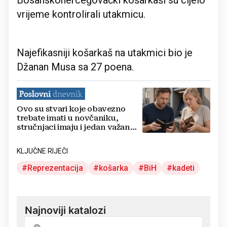
Bosanskohercegovački košarkaši su cijelo
vrijeme kontrolirali utakmicu.
Najefikasniji košarkaš na utakmici bio je
Džanan Musa sa 27 poena.
Ovo su stvari koje obavezno
trebate imati u novčaniku,
stručnjaci imaju i jedan važan
savjet
KLJUČNE RIJEČI
Reprezentacija
košarka
BiH
kadeti