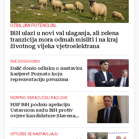
OZBILJAN POTENCIJAL
BiH ulazi u novi val ulaganja, ali zelena
tranzicija mora odmah misliti i na kraj
životnog vijeka vjetroelektrana
SVE DOGOVORIO
Dalić donio odluku o nastavku
karijere! Poznato koju
reprezentaciju preuzima
ISCRPNO OBRAZLOŽILI RAZLOGE
HSP BiH podnio apelaciju
Ustavnom sudu BiH protiv
ovjere kandidature Slavena
Kovačevića
OPTUŽBE SE NASTAVLJAJU