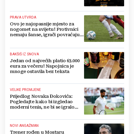
PRAVA UTVRDA
Ovo je najopasnije mjesto za
nogomet na svijetu! Protivnici
nemaju šanse, igrači povraćaju,
bore za zrak...
BAKŠIŠ IZ SNOVA
Jedan od najvećih platio 63.000
eura za večeru! Napojnica je
mnoge ostavila bez teksta
VELIKE PROMJENE
Prijedlog Novaka Đokovića:
Pogledajte kako bi izgledao
moderni tenis, ne bi se igralo
dulje od dva sata
NOVI ANGAŽMAN
Trener rođen u Mostaru