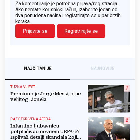
Za komentiranje je potrebna prijava/registracija.
Ako nemate korisnički račun, izaberite jedan od
dva ponuđena načina i registrirajte se u par brzih
koraka.
Prijavite se
Registrirajte se
NAJČITANIJE
NAJNOVIJE
TUŽNA VIJEST
1
Preminuo je Jorge Messi, otac
velikog Lionela
RAZOTKRIVENA AFERA
2
Infantino ljubavnicu
potplaćivao novcem UEFA-e?
Isplivali detalji skandala koji