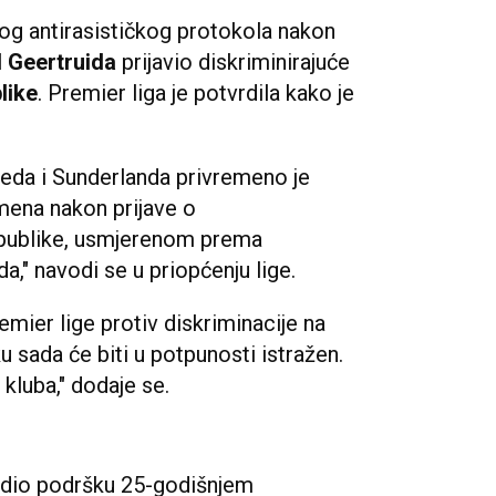
og antirasističkog protokola nakon
l Geertruida
prijavio diskriminirajuće
like
. Premier liga je potvrdila kako je
eda i Sunderlanda privremeno je
mena nakon prijave o
z publike, usmjerenom prema
a," navodi se u priopćenju lige.
mier lige protiv diskriminacije na
u sada će biti u potpunosti istražen.
kluba," dodaje se.
udio podršku 25-godišnjem