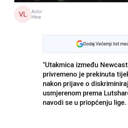
Autor
VL
Hina
Dodaj Večernji list me
"Utakmica između Newcastl
privremeno je prekinuta ti
nakon prijave o diskriminira
usmjerenom prema Lutsharel
navodi se u priopćenju lige.