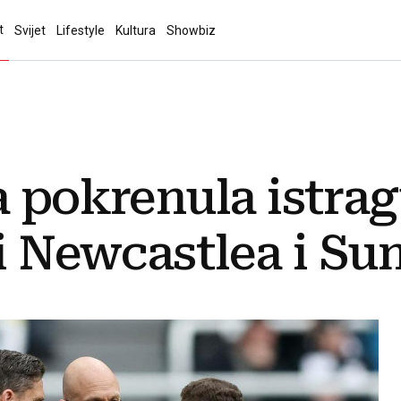
t
Svijet
Lifestyle
Kultura
Showbiz
a pokrenula istra
i Newcastlea i Su