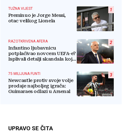
TUŽNA VIJEST
1
Preminuo je Jorge Messi,
otac velikog Lionela
RAZOTKRIVENA AFERA
2
Infantino ljubavnicu
potplaćivao novcem UEFA-e?
Isplivali detalji skandala koji
potresa FIFA-u
75 MILIJUNA FUNTI
3
Newcastle protiv svoje volje
prodaje najboljeg igrača:
Guimaraes odlazi u Arsenal
UPRAVO SE ČITA