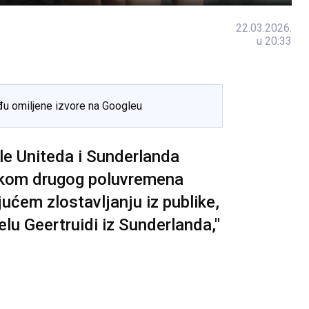
22.03.2026.
u 20:33
đu omiljene izvore na Googleu
e Uniteda i Sunderlanda
jekom drugog poluvremena
jućem zlostavljanju iz publike,
u Geertruidi iz Sunderlanda,"