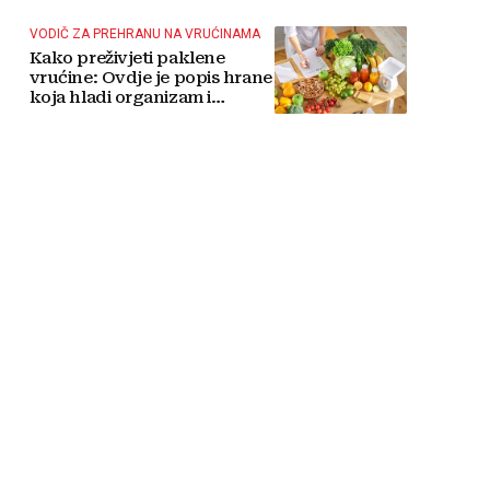
taktičko nuklearno oružje
VODIČ ZA PREHRANU NA VRUĆINAMA
Kako preživjeti paklene
vrućine: Ovdje je popis hrane
koja hladi organizam i
napitaka s kojima si činite
'medvjeđu uslugu'