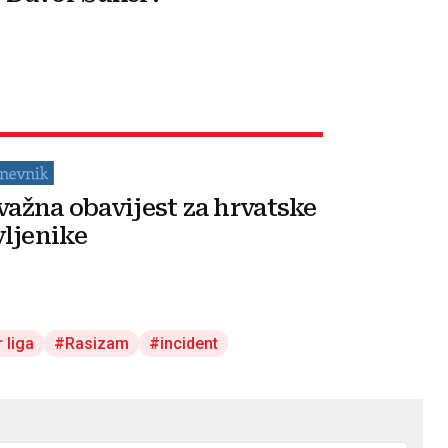
 važna obavijest za hrvatske
ljenike
 liga
Rasizam
incident