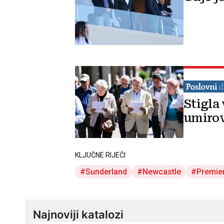
Stigla
umirov
KLJUČNE RIJEČI
Sunderland
Newcastle
Premier