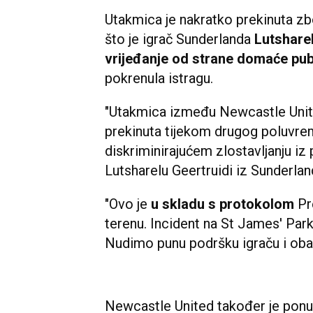
Utakmica je nakratko prekinuta zb
što je igrač Sunderlanda
Lutshare
vrijeđanje od strane domaće pub
pokrenula istragu.
"Utakmica između Newcastle Unit
prekinuta tijekom drugog poluvre
diskriminirajućem zlostavljanju i
Lutsharelu Geertruidi iz Sunderland
"Ovo je
u skladu s protokolom
Pre
terenu. Incident na St James' Park
Nudimo punu podršku igraču i oba 
Newcastle United također je pon