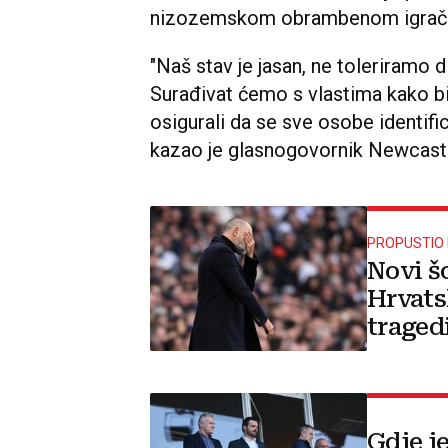
nizozemskom obrambenom igrač
"Naš stav je jasan, ne toleriramo d
Surađivat ćemo s vlastima kako bi
osigurali da se sve osobe identifi
kazao je glasnogovornik Newcast
PROPUSTIO 
Novi š
Hrvats
traged
Gdje j