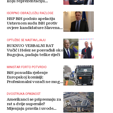
koju reprezentaciju
preuzima
ISCRPNO OBRAZLOŽILI RAZLOGE
HSP BiH podnio apelaciju
Ustavnom sudu BiH protiv
ovjere kandidature Slavena
Kovačevića
OPTUŽBE SE NASTAVLJAJU
BUKNUO VERBALNI RAT
Vučić i Helez se posvađali oko
Bugojna, padaju teške riječi
MINISTAR FORTO POTVRDIO
BiH ponudila rješenje
Europskoj komisiji:
Profesionalni vozači ne mogu
više čekati
DVOSTRUKA OPASNOST
Amerikanci se pripremaju za
rat s dvije supersile?
Mijenjaju pravila i uvode