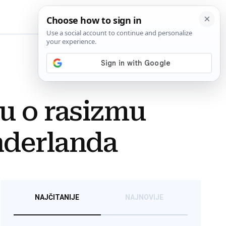
BiH
gu o rasizmu
nderlanda
NAJČITANIJE
NAJNOVIJE