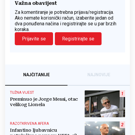
Važna obavijest
Za komentiranje je potrebna prijava/registracija.
Ako nemate korisnički račun, izaberite jedan od
dva ponuđena načina i registrirajte se u par brzih
koraka.
Prijavite se
Registrirajte se
NAJČITANIJE
NAJNOVIJE
TUŽNA VIJEST
1
Preminuo je Jorge Messi, otac
velikog Lionela
RAZOTKRIVENA AFERA
2
Infantino ljubavnicu