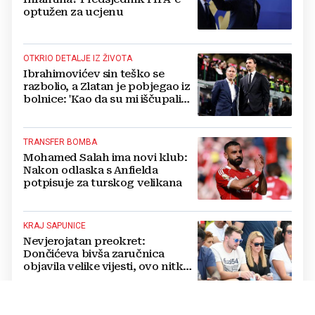
optužen za ucjenu
OTKRIO DETALJE IZ ŽIVOTA
Ibrahimovićev sin teško se
razbolio, a Zlatan je pobjegao iz
bolnice: 'Kao da su mi iščupali
srce'
TRANSFER BOMBA
Mohamed Salah ima novi klub:
Nakon odlaska s Anfielda
potpisuje za turskog velikana
KRAJ SAPUNICE
Nevjerojatan preokret:
Dončićeva bivša zaručnica
objavila velike vijesti, ovo nitko
nije očekivao!
RAPSODIJA