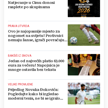
Natjecanje u Cimu donosi
rasplete po skupinama
PRAVA UTVRDA
Ovo je najopasnije mjesto za
nogomet na svijetu! Protivnici
nemaju šanse, igrači povraćaju,
bore za zrak...
BAKŠIŠ IZ SNOVA
Jedan od najvećih platio 63.000
eura za večeru! Napojnica je
mnoge ostavila bez teksta
VELIKE PROMJENE
Prijedlog Novaka Đokovića:
Pogledajte kako bi izgledao
moderni tenis, ne bi se igralo
dulje od dva sata