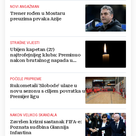
NOVI ANGAŽMAN
Trener rođen u Mostaru
preuzima prvaka Azije
STRAŠNE VIJESTI
Ubijen kapetan (27)
najtrofejnijeg kluba: Preminuo
nakon brutalnog napada u
blizini svoje kuće
POČELE PRIPREME
Rukometaši 'Slobode' ulaze u
novu sezonu s ciljem povratka u
Premijer ligu
NAKON VELIKOG SKANDALA
Završen krizni sastanak FIFA-e:
Poznata sudbina Giannija
Infantina