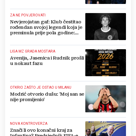
ZA NE POVJEROVATI
Nevjerojatan gaf: Klub čestitao
rođendan svojoj legendi koja je
preminula prije pola godine:
'Neka ovaj novi ciklus...'
LIGA MZ GRADA MOSTARA
Avenija, Jasenica i Rudnik prošli
u nokaut fazu
OTKRIO ZAŠTO JE OSTAO U MILANU
Modrić otvorio dušu: 'Moj san se
nije promijenio'
NOVA KONTROVERZA
Znači li ovo konačni kraj za
Infantina? Predsjednik FIFA-e