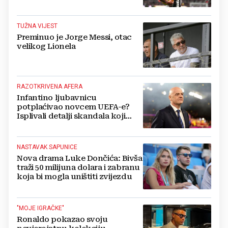
TUŽNA VIJEST
Preminuo je Jorge Messi, otac
velikog Lionela
RAZOTKRIVENA AFERA
Infantino ljubavnicu
potplaćivao novcem UEFA-e?
Isplivali detalji skandala koji
potresa FIFA-u
NASTAVAK SAPUNICE
Nova drama Luke Dončića: Bivša
traži 50 milijuna dolara i zabranu
koja bi mogla uništiti zvijezdu
"MOJE IGRAČKE"
Ronaldo pokazao svoju