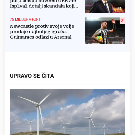
potplaćivao novcem UEFA-e?
Isplivali detalji skandala koji
potresa FIFA-u
75 MILIJUNA FUNTI
3
Newcastle protiv svoje volje
prodaje najboljeg igrača:
Guimaraes odlazi u Arsenal
UPRAVO SE ČITA