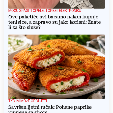
MOGU SPASITI CIPELE, TORBE I ELEKTRONIKU
Ove paketiće svi bacamo nakon kupnje
tenisice, a zapravo su jako korisni: Znate
li za što služe?
TKO IM MOŽE ODOLJETI...
Savršen ljetni ručak: Pohane paprike
punjene sa sirom