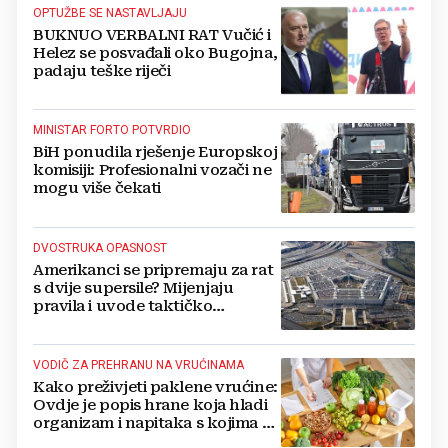
OPTUŽBE SE NASTAVLJAJU
BUKNUO VERBALNI RAT Vučić i
Helez se posvađali oko Bugojna,
padaju teške riječi
MINISTAR FORTO POTVRDIO
BiH ponudila rješenje Europskoj
komisiji: Profesionalni vozači ne
mogu više čekati
DVOSTRUKA OPASNOST
Amerikanci se pripremaju za rat
s dvije supersile? Mijenjaju
pravila i uvode taktičko
nuklearno oružje
VODIČ ZA PREHRANU NA VRUĆINAMA
Kako preživjeti paklene vrućine:
Ovdje je popis hrane koja hladi
organizam i napitaka s kojima si
činite 'medvjeđu uslugu'