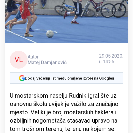
29.05.2020.
Autor
VL
u 14:56
Matej Damjanović
Dodaj Večernji list među omiljene izvore na Googleu
U mostarskom naselju Rudnik igralište uz
osnovnu školu uvijek je važilo za značajno
mjesto. Veliki je broj mostarskih haklera i
ozbiljnih nogometaša stasavao upravo na
tom trošnom terenu, terenu na kojem se