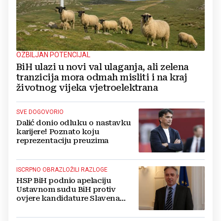
OZBILJAN POTENCIJAL
BiH ulazi u novi val ulaganja, ali zelena
tranzicija mora odmah misliti i na kraj
životnog vijeka vjetroelektrana
SVE DOGOVORIO
Dalić donio odluku o nastavku
karijere! Poznato koju
reprezentaciju preuzima
ISCRPNO OBRAZLOŽILI RAZLOGE
HSP BiH podnio apelaciju
Ustavnom sudu BiH protiv
ovjere kandidature Slavena
Kovačevića