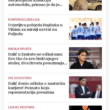
nevjerojatnu kolekciju
automobila, priznao je da je
prestao brojiti koliko ih ima!
KONFERENCIJSKA LIGA
Uvjerljiva pobjeda Hajduka u
Vilnisu za mirniji uzvrat na
Poljudu
NAVALA HRVATA
Dalić u Emirate ne odlazi sam:
Evo tko će sve činiti njegov
stožer, dva Hrvata preuzimaju
druge ključne funkcije
SVE DOGOVORIO
Dalić donio odluku o nastavku
karijere! Poznato koju
reprezentaciju preuzima
LIGA MZ MOSTARA