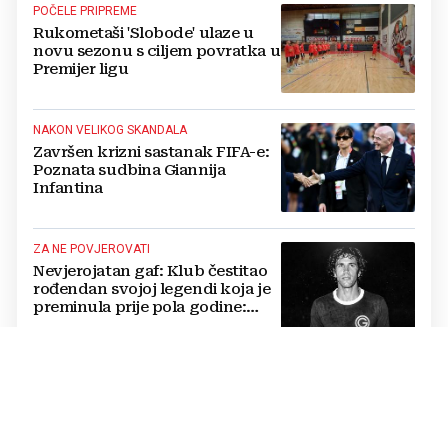
POČELE PRIPREME
Rukometaši 'Slobode' ulaze u
novu sezonu s ciljem povratka u
Premijer ligu
NAKON VELIKOG SKANDALA
Završen krizni sastanak FIFA-e:
Poznata sudbina Giannija
Infantina
ZA NE POVJEROVATI
Nevjerojatan gaf: Klub čestitao
rođendan svojoj legendi koja je
preminula prije pola godine:
'Neka ovaj novi ciklus...'
LIGA MZ GRADA MOSTARA
Avenija, Jasenica i Rudnik prošli
u nokaut fazu