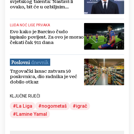
svjetskog talenta: 'Nastavi li
ovako, bit će u ozbiljnim
problemima!'
LUDA NOĆ LIGE PRVAKA
Evo kako je Barcino čudo
ispisalo povijest. Za ovo je morao
čekati čak 911 dana
Trgovački lanac zatvara 50
poslovnica, dio radnika je već
dobilo otkaz
KLJUČNE RIJEČI
La Liga
nogometaš
igrač
Lamine Yamal