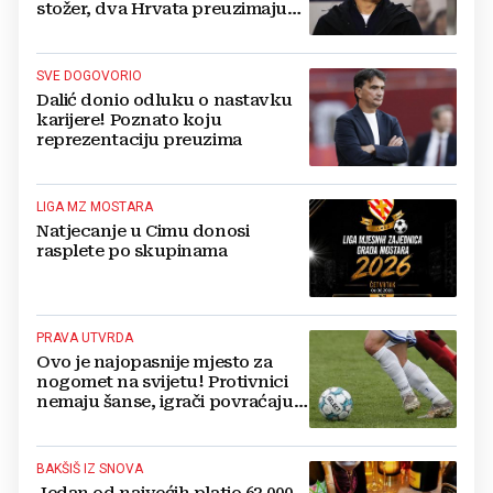
stožer, dva Hrvata preuzimaju
druge ključne funkcije
SVE DOGOVORIO
Dalić donio odluku o nastavku
karijere! Poznato koju
reprezentaciju preuzima
LIGA MZ MOSTARA
Natjecanje u Cimu donosi
rasplete po skupinama
PRAVA UTVRDA
Ovo je najopasnije mjesto za
nogomet na svijetu! Protivnici
nemaju šanse, igrači povraćaju,
bore za zrak...
BAKŠIŠ IZ SNOVA