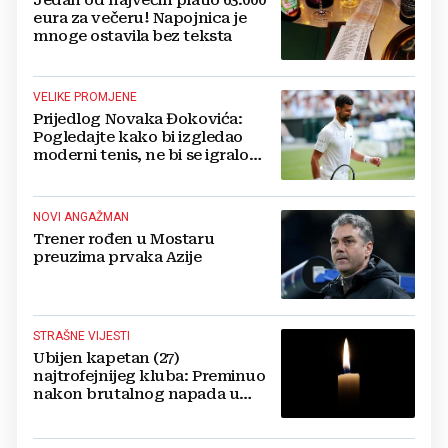
Jedan od najvećih platio 63.000
eura za večeru! Napojnica je
mnoge ostavila bez teksta
VELIKE PROMJENE
Prijedlog Novaka Đokovića:
Pogledajte kako bi izgledao
moderni tenis, ne bi se igralo
dulje od dva sata
NOVI ANGAŽMAN
Trener rođen u Mostaru
preuzima prvaka Azije
STRAŠNE VIJESTI
Ubijen kapetan (27)
najtrofejnijeg kluba: Preminuo
nakon brutalnog napada u
blizini svoje kuće