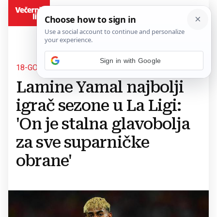
BiH
Sign in with Google
18-GODIŠNJI NOGOMETAŠ BARCELONE
Lamine Yamal najbolji
igrač sezone u La Ligi:
'On je stalna glavobolja
za sve suparničke
obrane'