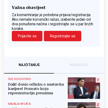
Važna obavijest
Za komentiranje je potrebna prijava/registracija.
Ako nemate korisnički račun, izaberite jedan od
dva ponuđena načina i registrirajte se u par brzih
koraka.
Prijavite se
Registrirajte se
NAJČITANIJE
NAJNOVIJE
SVE DOGOVORIO
1
Dalić donio odluku o nastavku
karijere! Poznato koju
reprezentaciju preuzima
NAVALA HRVATA
2