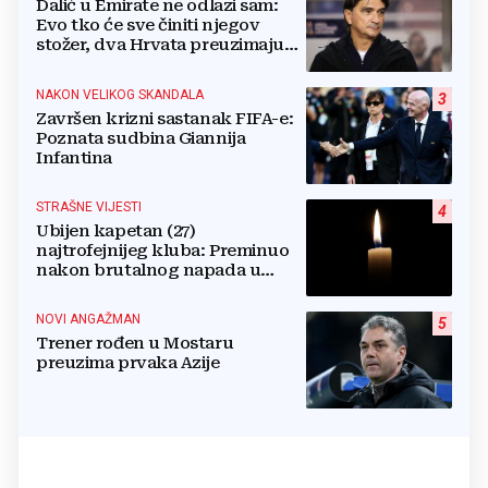
Dalić u Emirate ne odlazi sam:
Evo tko će sve činiti njegov
stožer, dva Hrvata preuzimaju
druge ključne funkcije
NAKON VELIKOG SKANDALA
3
Završen krizni sastanak FIFA-e:
Poznata sudbina Giannija
Infantina
STRAŠNE VIJESTI
4
Ubijen kapetan (27)
najtrofejnijeg kluba: Preminuo
nakon brutalnog napada u
blizini svoje kuće
NOVI ANGAŽMAN
5
Trener rođen u Mostaru
preuzima prvaka Azije