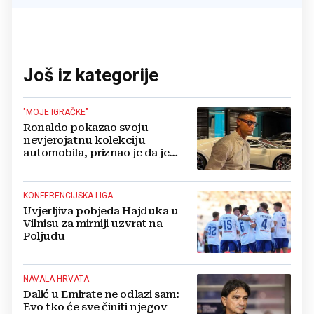
Još iz kategorije
"MOJE IGRAČKE"
Ronaldo pokazao svoju
nevjerojatnu kolekciju
automobila, priznao je da je
prestao brojiti koliko ih ima!
KONFERENCIJSKA LIGA
Uvjerljiva pobjeda Hajduka u
Vilnisu za mirniji uzvrat na
Poljudu
NAVALA HRVATA
Dalić u Emirate ne odlazi sam:
Evo tko će sve činiti njegov