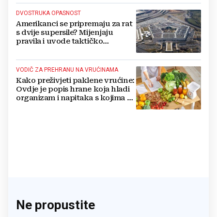
DVOSTRUKA OPASNOST
Amerikanci se pripremaju za rat
s dvije supersile? Mijenjaju
pravila i uvode taktičko
nuklearno oružje
VODIČ ZA PREHRANU NA VRUĆINAMA
Kako preživjeti paklene vrućine:
Ovdje je popis hrane koja hladi
organizam i napitaka s kojima si
činite 'medvjeđu uslugu'
Ne propustite