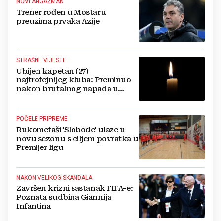
NOVI ANGAŽMAN
Trener rođen u Mostaru
preuzima prvaka Azije
STRAŠNE VIJESTI
Ubijen kapetan (27)
najtrofejnijeg kluba: Preminuo
nakon brutalnog napada u
blizini svoje kuće
POČELE PRIPREME
Rukometaši 'Slobode' ulaze u
novu sezonu s ciljem povratka u
Premijer ligu
NAKON VELIKOG SKANDALA
Završen krizni sastanak FIFA-e:
Poznata sudbina Giannija
Infantina