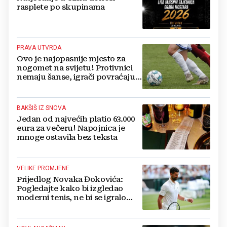
rasplete po skupinama
PRAVA UTVRDA
Ovo je najopasnije mjesto za
nogomet na svijetu! Protivnici
nemaju šanse, igrači povraćaju,
bore za zrak...
BAKŠIŠ IZ SNOVA
Jedan od najvećih platio 63.000
eura za večeru! Napojnica je
mnoge ostavila bez teksta
VELIKE PROMJENE
Prijedlog Novaka Đokovića:
Pogledajte kako bi izgledao
moderni tenis, ne bi se igralo
dulje od dva sata