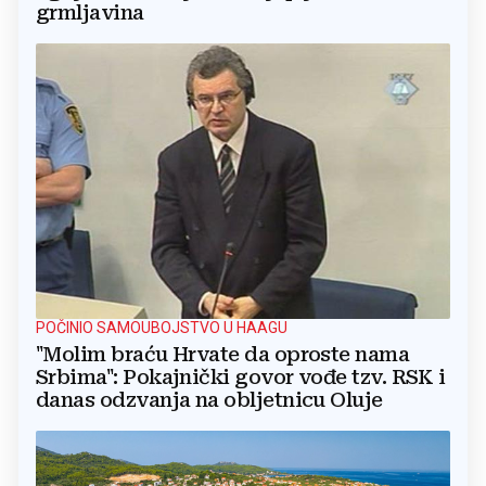
grmljavina
POČINIO SAMOUBOJSTVO U HAAGU
"Molim braću Hrvate da oproste nama
Srbima": Pokajnički govor vođe tzv. RSK i
danas odzvanja na obljetnicu Oluje