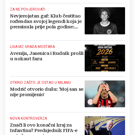
ZA NE POVJEROVATI
Nevjerojatan gaf: Klub čestitao
rođendan svojoj legendi koja je
preminula prije pola godine:
'Neka ovaj novi ciklus...'
LIGA MZ GRADA MOSTARA
Avenija, Jasenica i Rudnik prošli
u nokaut fazu
OTKRIO ZAŠTO JE OSTAO U MILANU
Modrić otvorio dušu: 'Moj san se
nije promijenio'
NOVA KONTROVERZA
Znači li ovo konačni kraj za
Infantina? Predsjednik FIFA-e