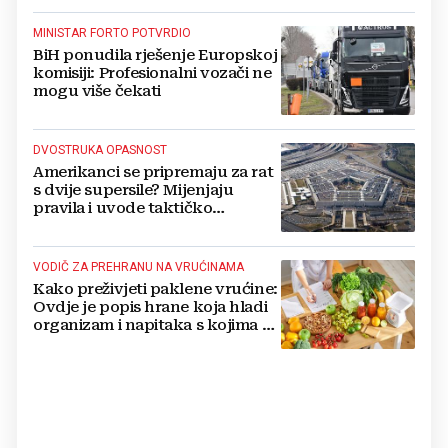
MINISTAR FORTO POTVRDIO
BiH ponudila rješenje Europskoj
komisiji: Profesionalni vozači ne
mogu više čekati
DVOSTRUKA OPASNOST
Amerikanci se pripremaju za rat
s dvije supersile? Mijenjaju
pravila i uvode taktičko
nuklearno oružje
VODIČ ZA PREHRANU NA VRUĆINAMA
Kako preživjeti paklene vrućine:
Ovdje je popis hrane koja hladi
organizam i napitaka s kojima si
činite 'medvjeđu uslugu'