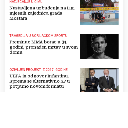
NATJECANJE U CIMU
Nastavljena uzbuđenja na Ligi
mjesnih zajednica grada
Mostara
TRAGEDIJA U BORILAČKOM SPORTU
Preminuo MMA borac u 34.
godini, pronađen mrtav u svom
domu
OŽIVLJEN PROJEKT IZ 2017. GODINE
UEFA-in odgovor Infantinu.
Sprema se alternativno SP u
potpuno novom formatu
POJAVILA SE NOVA OPCIJA
Daliću propada lukrativan
posao, klupu reprezentacije s
Bliskog istoka preuzima drugi
Hrvat?