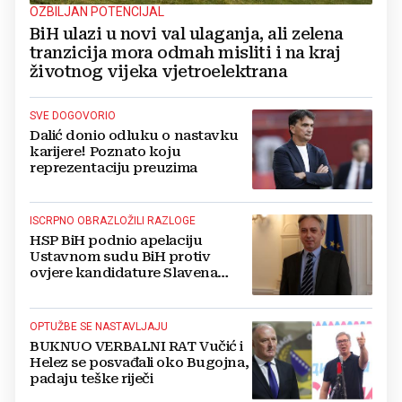
OZBILJAN POTENCIJAL
BiH ulazi u novi val ulaganja, ali zelena
tranzicija mora odmah misliti i na kraj
životnog vijeka vjetroelektrana
SVE DOGOVORIO
Dalić donio odluku o nastavku
karijere! Poznato koju
reprezentaciju preuzima
ISCRPNO OBRAZLOŽILI RAZLOGE
HSP BiH podnio apelaciju
Ustavnom sudu BiH protiv
ovjere kandidature Slavena
Kovačevića
OPTUŽBE SE NASTAVLJAJU
BUKNUO VERBALNI RAT Vučić i
Helez se posvađali oko Bugojna,
padaju teške riječi