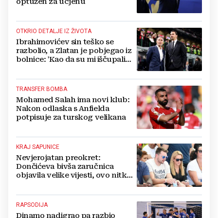
optužen za ucjenu
OTKRIO DETALJE IZ ŽIVOTA
Ibrahimovićev sin teško se
razbolio, a Zlatan je pobjegao iz
bolnice: 'Kao da su mi iščupali
srce'
TRANSFER BOMBA
Mohamed Salah ima novi klub:
Nakon odlaska s Anfielda
potpisuje za turskog velikana
KRAJ SAPUNICE
Nevjerojatan preokret:
Dončićeva bivša zaručnica
objavila velike vijesti, ovo nitko
nije očekivao!
RAPSODIJA
Dinamo nadigrao pa razbio