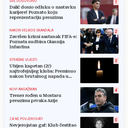
SVE DOGOVORIO
1
Dalić donio odluku o nastavku
karijere! Poznato koju
reprezentaciju preuzima
NAKON VELIKOG SKANDALA
2
Završen krizni sastanak FIFA-e:
Poznata sudbina Giannija
Infantina
STRAŠNE VIJESTI
3
Ubijen kapetan (27)
najtrofejnijeg kluba: Preminuo
nakon brutalnog napada u
blizini svoje kuće
NOVI ANGAŽMAN
4
Trener rođen u Mostaru
preuzima prvaka Azije
ZA NE POVJEROVATI
5
Nevjerojatan gaf: Klub čestitao