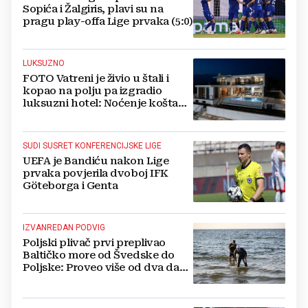
Sopića i Žalgiris, plavi su na
pragu play-offa Lige prvaka (5:0)
LUKSUZNO
FOTO Vatreni je živio u štali i
kopao na polju pa izgradio
luksuzni hotel: Noćenje košta
1200 eura
SUDI SUSRET KONFERENCIJSKE LIGE
UEFA je Bandiću nakon Lige
prvaka povjerila dvoboj IFK
Göteborga i Genta
IZVANREDAN PODVIG
Poljski plivač prvi preplivao
Baltičko more od Švedske do
Poljske: Proveo više od dva dana
u vodi