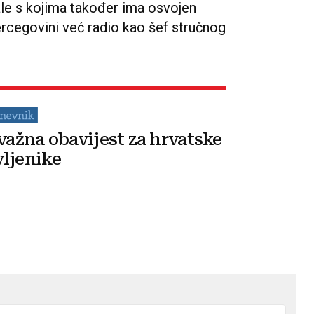
le s kojima također ima osvojen
ercegovini već radio kao šef stručnog
 važna obavijest za hrvatske
ljenike