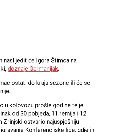
naslijedit će Igora Štimca na
ki,
doznaje Germanijak
.
mac ostati do kraja sezone ili će se
ije.
ao u kolovozu prošle godine te je
nak od 30 pobjeda, 11 remija i 12
Zrinjski ostvario najuspješniju
ravanje Konferencijske lige, gdje ih