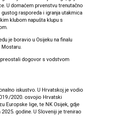
lace. U domaćem prvenstvu trenutačno
 gustog rasporeda i igranja utakmica
skim klubom napušta klupu s
om.
u je boravio u Osijeku na finalu
 Mostaru.
e preostali dogovor s vodstvom
nalno iskustvo. U Hrvatskoj je vodio
019./2020. osvojio Hrvatski
zu Europske lige, te NK Osijek, gdje
2025. godine. U Sloveniji je trenirao