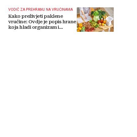
taktičko nuklearno oružje
VODIČ ZA PREHRANU NA VRUĆINAMA
Kako preživjeti paklene
vrućine: Ovdje je popis hrane
koja hladi organizam i
napitaka s kojima si činite
'medvjeđu uslugu'