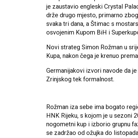
je zaustavio engleski Crystal Pa
drže drugo mjesto, primarno zbog
svaka tri dana, a Štimac s mostar
osvojenim Kupom BiH i Superkup
Novi strateg Simon Rožman u srijed
Kupa, nakon čega je krenuo prema
Germanijakovi izvori navode da j
Zrinjskog tek formalnost.
Rožman iza sebe ima bogato regio
HNK Rijeku, s kojom je u sezoni 2
nogometni kup i izborio grupnu fa
se zadržao od ožujka do listopada 