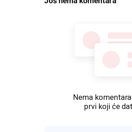
Još nema komentara
Nema komentara. P
prvi koji će da