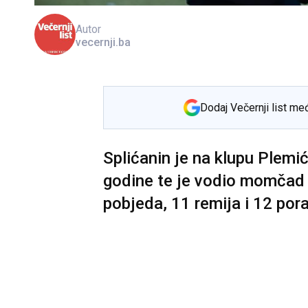
Autor
vecernji.ba
Dodaj Večernji list me
Splićanin je na klupu Plemi
godine te je vodio momčad 
pobjeda, 11 remija i 12 por