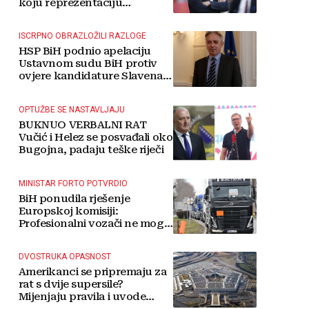
koju reprezentaciju
preuzima
ISCRPNO OBRAZLOŽILI RAZLOGE
HSP BiH podnio apelaciju
Ustavnom sudu BiH protiv
ovjere kandidature Slavena
Kovačevića
OPTUŽBE SE NASTAVLJAJU
BUKNUO VERBALNI RAT
Vučić i Helez se posvađali oko
Bugojna, padaju teške riječi
MINISTAR FORTO POTVRDIO
BiH ponudila rješenje
Europskoj komisiji:
Profesionalni vozači ne mogu
više čekati
DVOSTRUKA OPASNOST
Amerikanci se pripremaju za
rat s dvije supersile?
Mijenjaju pravila i uvode