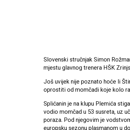
Slovenski stručnjak Simon Rožman 
mjestu glavnog trenera HŠK Zrinjs
Još uvijek nije poznato hoće li Šti
oprostiti od momčadi koje kolo ran
Splićanin je na klupu Plemića stig
vodio momčad u 53 susreta, uz uči
poraza. Pod njegovim je vodstvom 
europsku sezonu plasmanom u doig