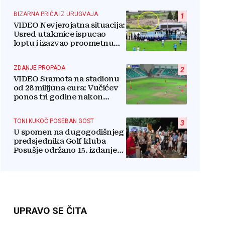
BIZARNA PRIČA IZ URUGVAJA
1
VIDEO Nevjerojatna situacija:
Usred utakmice ispucao
loptu i izazvao proometnu
nesreću
ZDANJE PROPADA
2
VIDEO Sramota na stadionu
od 28 milijuna eura: Vučićev
ponos tri godine nakon
otvorenja ostao bez trave
TONI KUKOČ POSEBAN GOST
3
U spomen na dugogodišnjeg
predsjednika Golf kluba
Posušje održano 15. izdanje
turnira
UPRAVO SE ČITA