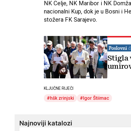
NK Celje, NK Maribor i NK Domža
nacionalni Kup, dok je u Bosni i H
stožera FK Sarajevo.
Stigla
umirov
KLJUČNE RIJEČI
hšk zrinjski
Igor Štiimac