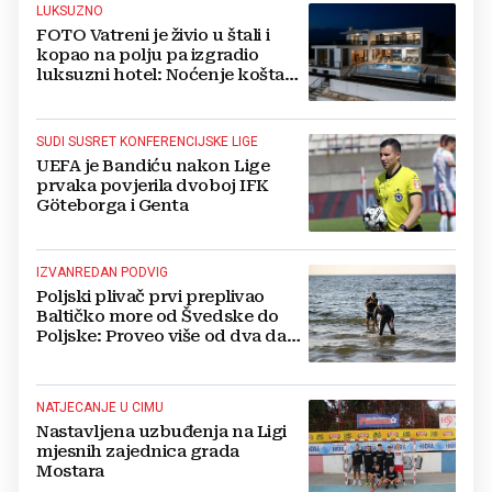
LUKSUZNO
FOTO Vatreni je živio u štali i
kopao na polju pa izgradio
luksuzni hotel: Noćenje košta
1200 eura
SUDI SUSRET KONFERENCIJSKE LIGE
UEFA je Bandiću nakon Lige
prvaka povjerila dvoboj IFK
Göteborga i Genta
IZVANREDAN PODVIG
Poljski plivač prvi preplivao
Baltičko more od Švedske do
Poljske: Proveo više od dva dana
u vodi
NATJECANJE U CIMU
Nastavljena uzbuđenja na Ligi
mjesnih zajednica grada
Mostara