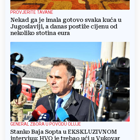
PROVJERITE TAVANE
Nekad ga je imala gotovo svaka kuća u
Jugoslaviji, a danas postiže cijenu od
nekoliko stotina eura
GENERAL ZBORA U POVODU OLUJE
Stanko Baja Sopta u EKSKLUZIVNOM
intervjuu: HVO je trebao ući u Vukovar