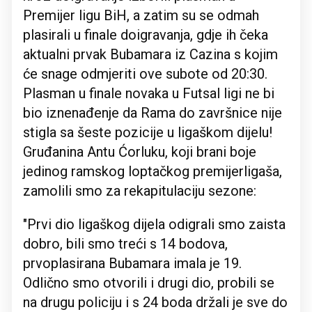
Premijer ligu BiH, a zatim su se odmah
plasirali u finale doigravanja, gdje ih čeka
aktualni prvak Bubamara iz Cazina s kojim
će snage odmjeriti ove subote od 20:30.
Plasman u finale novaka u Futsal ligi ne bi
bio iznenađenje da Rama do završnice nije
stigla sa šeste pozicije u ligaškom dijelu!
Gruđanina Antu Ćorluku, koji brani boje
jedinog ramskog loptačkog premijerligaša,
zamolili smo za rekapitulaciju sezone:
"Prvi dio ligaškog dijela odigrali smo zaista
dobro, bili smo treći s 14 bodova,
prvoplasirana Bubamara imala je 19.
Odlično smo otvorili i drugi dio, probili se
na drugu policiju i s 24 boda držali je sve do