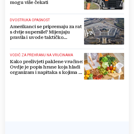
mogu više čekati
DVOSTRUKA OPASNOST
Amerikanci se pripremaju za rat
s dvije supersile? Mijenjaju
pravila i uvode taktičko
nuklearno oružje
VODIČ ZA PREHRANU NA VRUĆINAMA
Kako preživjeti paklene vrućine:
Ovdje je popis hrane koja hladi
organizam i napitaka s kojima si
činite 'medvjeđu uslugu'