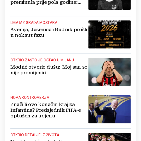
preminula prije pola godine:
'Neka ovaj novi ciklus...'
LIGA MZ GRADA MOSTARA
Avenija, Jasenica i Rudnik prošli
u nokaut fazu
OTKRIO ZAŠTO JE OSTAO U MILANU
Modrić otvorio dušu: 'Moj san se
nije promijenio'
NOVA KONTROVERZA
Znači li ovo konačni kraj za
Infantina? Predsjednik FIFA-e
optužen za ucjenu
OTKRIO DETALJE IZ ŽIVOTA