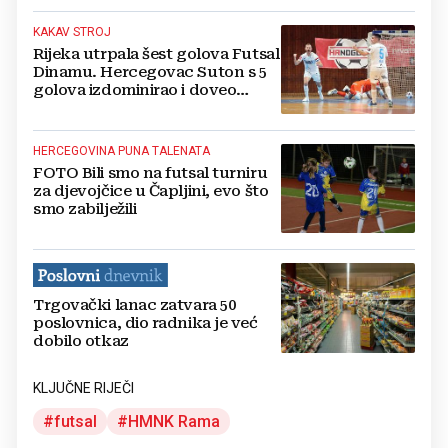
KAKAV STROJ
Rijeka utrpala šest golova Futsal
Dinamu. Hercegovac Suton s 5
golova izdominirao i doveo
Fiume na vrh lige
HERCEGOVINA PUNA TALENATA
FOTO Bili smo na futsal turniru
za djevojčice u Čapljini, evo što
smo zabilježili
Trgovački lanac zatvara 50
poslovnica, dio radnika je već
dobilo otkaz
KLJUČNE RIJEČI
futsal
HMNK Rama