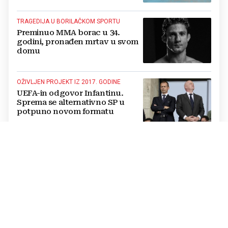
TRAGEDIJA U BORILAČKOM SPORTU
Preminuo MMA borac u 34.
godini, pronađen mrtav u svom
domu
OŽIVLJEN PROJEKT IZ 2017. GODINE
UEFA-in odgovor Infantinu.
Sprema se alternativno SP u
potpuno novom formatu
POJAVILA SE NOVA OPCIJA
Daliću propada lukrativan
posao, klupu reprezentacije s
Bliskog istoka preuzima drugi
Hrvat?
OTKRIVENI DETALJI
Dogovor je bio nadohvat ruke, a
onda je sve stalo: Vinicius i Real