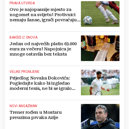
PRAVA UTVRDA
Ovo je najopasnije mjesto za
nogomet na svijetu! Protivnici
nemaju šanse, igrači povraćaju,
bore za zrak...
BAKŠIŠ IZ SNOVA
Jedan od najvećih platio 63.000
eura za večeru! Napojnica je
mnoge ostavila bez teksta
VELIKE PROMJENE
Prijedlog Novaka Đokovića:
Pogledajte kako bi izgledao
moderni tenis, ne bi se igralo
dulje od dva sata
NOVI ANGAŽMAN
Trener rođen u Mostaru
preuzima prvaka Azije