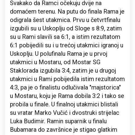
Svakako da Ramci očekuju dvije na
domaćem terenu. Na putu do finala Rama je
odigrala šest utakmica. Prvu u četvrtfinalu
izgubili su u Uskoplju od Sloge s 8:9, zatim
su u Rami slavili sa 6:1, a istim rezultatom
6:1 pobijedili su i u trećoj utakmici igranoj u
Uskoplju. U polufinalu Rama je u prvoj
utakmici u Mostaru, od Mostar SG
Staklorada izgubila 3:4, zatim je u drugoj
utakmici u Rami pobijedila istim rezultatom
4:3, pa je o finalistu odlučivala "majstorica"
u Mostaru, koju je Rama dobila 3:2 i tako se
probila u finale. U finalnoj utakmici blistali
su vratar Marko Vučić i dvostruki strijelac
Luka Budimir. Ramin suparnik u finalu
Bubamara do završnice je stigao glatkim