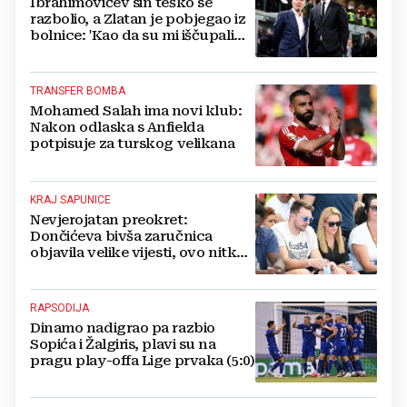
Ibrahimovićev sin teško se
razbolio, a Zlatan je pobjegao iz
bolnice: 'Kao da su mi iščupali
srce'
TRANSFER BOMBA
Mohamed Salah ima novi klub:
Nakon odlaska s Anfielda
potpisuje za turskog velikana
KRAJ SAPUNICE
Nevjerojatan preokret:
Dončićeva bivša zaručnica
objavila velike vijesti, ovo nitko
nije očekivao!
RAPSODIJA
Dinamo nadigrao pa razbio
Sopića i Žalgiris, plavi su na
pragu play-offa Lige prvaka (5:0)