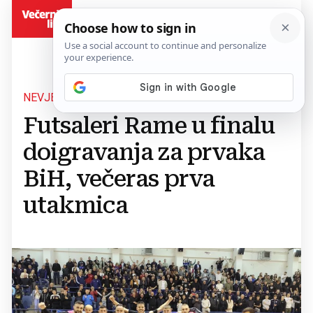
BiH
NEVJEROJATAN USPJEH
Futsaleri Rame u finalu
doigravanja za prvaka
BiH, večeras prva
utakmica