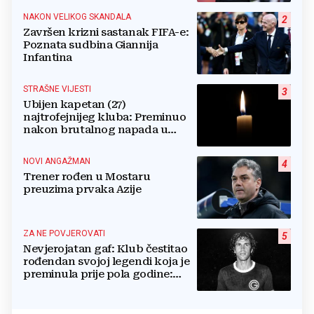
NAKON VELIKOG SKANDALA
2
Završen krizni sastanak FIFA-e:
Poznata sudbina Giannija
Infantina
STRAŠNE VIJESTI
3
Ubijen kapetan (27)
najtrofejnijeg kluba: Preminuo
nakon brutalnog napada u
blizini svoje kuće
NOVI ANGAŽMAN
4
Trener rođen u Mostaru
preuzima prvaka Azije
ZA NE POVJEROVATI
5
Nevjerojatan gaf: Klub čestitao
rođendan svojoj legendi koja je
preminula prije pola godine:
'Neka ovaj novi ciklus...'