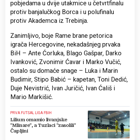
pobjedama u dvije utakmice u četvrtfinalu
protiv banjalučkog Borca i u polufinalu
protiv Akademca iz Trebinja.
Zanimljivo, boje Rame brane petorica
igrača Hercegovine, nekadašnjeg prvaka
BiH – Ante Ćorluka, Blago Gašpar, Darko
Ivanković, Zvonimir Ćavar i Marko Vučić,
ostalo su domaće snage – Luka i Marin
Budimir, Stipo Babić – kapetan, Toni Dedić,
Duje Nevistrić, Ivan Juričić, Ivan Ćališ i
Mario Markišić.
PRVA FUTSAL LIGA FBIH
Lilium omamio livanjske
"Mlinare", a Tuzlaci "zasolili"
Čapljini