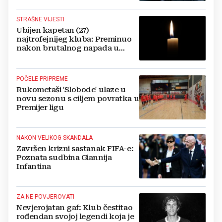
STRAŠNE VIJESTI
Ubijen kapetan (27)
najtrofejnijeg kluba: Preminuo
nakon brutalnog napada u
blizini svoje kuće
POČELE PRIPREME
Rukometaši 'Slobode' ulaze u
novu sezonu s ciljem povratka u
Premijer ligu
NAKON VELIKOG SKANDALA
Završen krizni sastanak FIFA-e:
Poznata sudbina Giannija
Infantina
ZA NE POVJEROVATI
Nevjerojatan gaf: Klub čestitao
rođendan svojoj legendi koja je