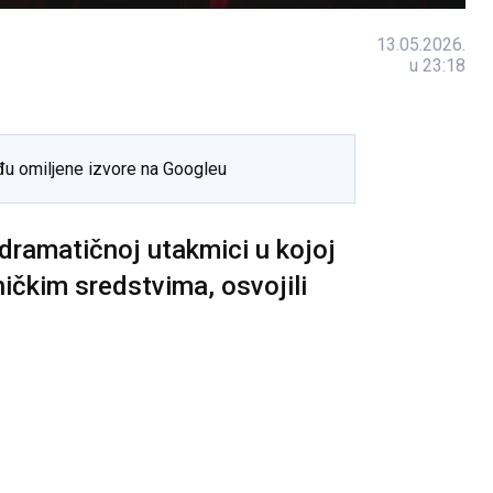
13.05.2026.
u 23:18
đu omiljene izvore na Googleu
dramatičnoj utakmici u kojoj
ničkim sredstvima, osvojili