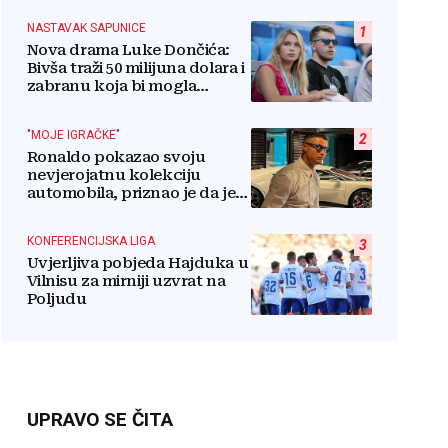
NASTAVAK SAPUNICE
1
Nova drama Luke Dončića:
Bivša traži 50 milijuna dolara i
zabranu koja bi mogla
uništiti zvijezdu
"MOJE IGRAČKE"
2
Ronaldo pokazao svoju
nevjerojatnu kolekciju
automobila, priznao je da je
prestao brojiti koliko ih ima!
KONFERENCIJSKA LIGA
3
Uvjerljiva pobjeda Hajduka u
Vilnisu za mirniji uzvrat na
Poljudu
UPRAVO SE ČITA