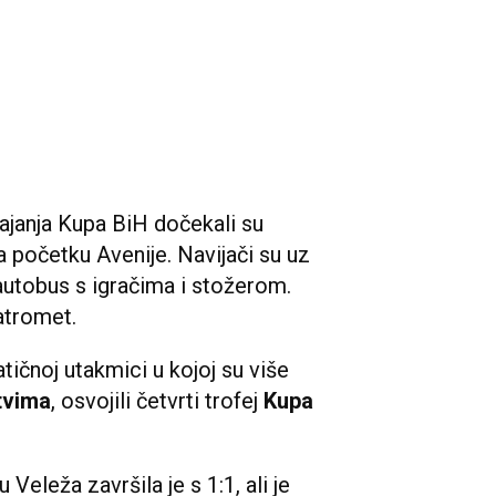
janja Kupa BiH dočekali su
 početku Avenije. Navijači su uz
 autobus s igračima i stožerom.
vatromet.
tičnoj utakmici u kojoj su više
tvima
, osvojili četvrti trofej
Kupa
Veleža završila je s 1:1, ali je