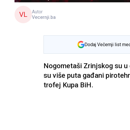
Autor
VL
Vecernji.ba
Dodaj Večernji list me
Nogometaši Zrinjskog su u 
su više puta gađani piroteh
trofej Kupa BiH.