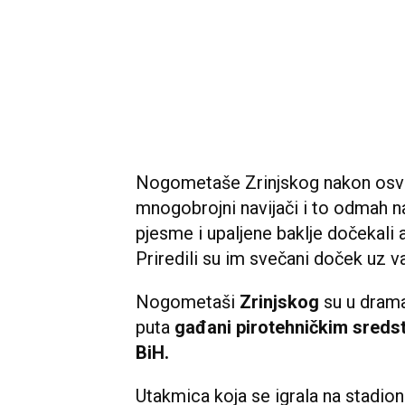
Nogometaše Zrinjskog nakon osva
mnogobrojni navijači i to odmah na
pjesme i upaljene baklje dočekali
Priredili su im svečani doček uz 
Nogometaši
Zrinjskog
su u drama
puta
gađani
pirotehničkim sreds
BiH.
Utakmica koja se igrala na stadionu 