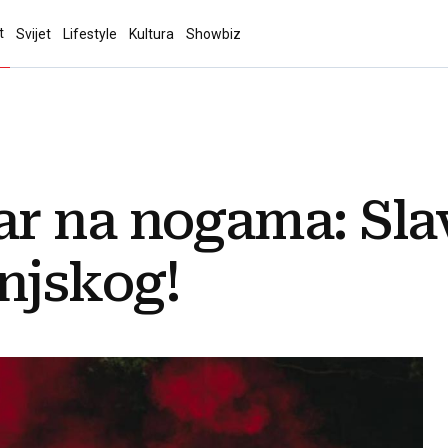
t
Svijet
Lifestyle
Kultura
Showbiz
r na nogama: Slav
njskog!