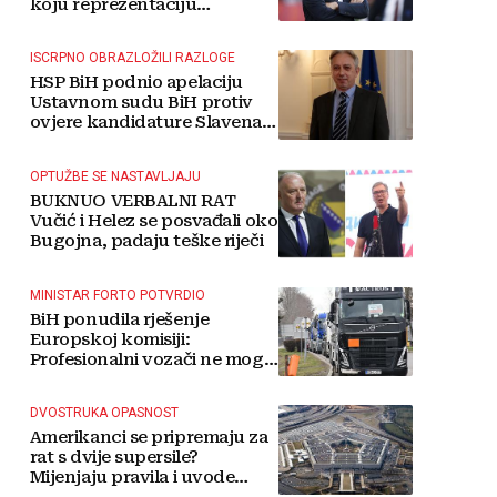
koju reprezentaciju
preuzima
ISCRPNO OBRAZLOŽILI RAZLOGE
HSP BiH podnio apelaciju
Ustavnom sudu BiH protiv
ovjere kandidature Slavena
Kovačevića
OPTUŽBE SE NASTAVLJAJU
BUKNUO VERBALNI RAT
Vučić i Helez se posvađali oko
Bugojna, padaju teške riječi
MINISTAR FORTO POTVRDIO
BiH ponudila rješenje
Europskoj komisiji:
Profesionalni vozači ne mogu
više čekati
DVOSTRUKA OPASNOST
Amerikanci se pripremaju za
rat s dvije supersile?
Mijenjaju pravila i uvode