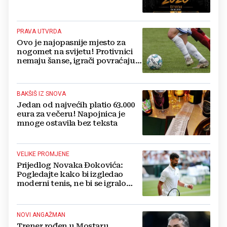
PRAVA UTVRDA
Ovo je najopasnije mjesto za
nogomet na svijetu! Protivnici
nemaju šanse, igrači povraćaju,
bore za zrak...
BAKŠIŠ IZ SNOVA
Jedan od najvećih platio 63.000
eura za večeru! Napojnica je
mnoge ostavila bez teksta
VELIKE PROMJENE
Prijedlog Novaka Đokovića:
Pogledajte kako bi izgledao
moderni tenis, ne bi se igralo
dulje od dva sata
NOVI ANGAŽMAN
Trener rođen u Mostaru