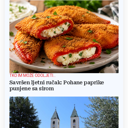
TKO IM MOŽE ODOLJETI...
Savršen ljetni ručak: Pohane paprike
punjene sa sirom