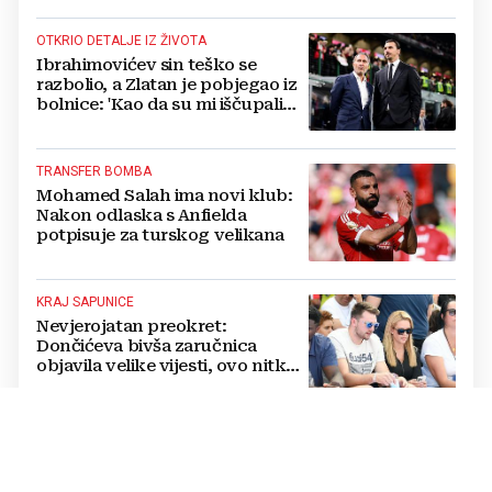
OTKRIO DETALJE IZ ŽIVOTA
Ibrahimovićev sin teško se
razbolio, a Zlatan je pobjegao iz
bolnice: 'Kao da su mi iščupali
srce'
TRANSFER BOMBA
Mohamed Salah ima novi klub:
Nakon odlaska s Anfielda
potpisuje za turskog velikana
KRAJ SAPUNICE
Nevjerojatan preokret:
Dončićeva bivša zaručnica
objavila velike vijesti, ovo nitko
nije očekivao!
RAPSODIJA
Dinamo nadigrao pa razbio
Sopića i Žalgiris, plavi su na