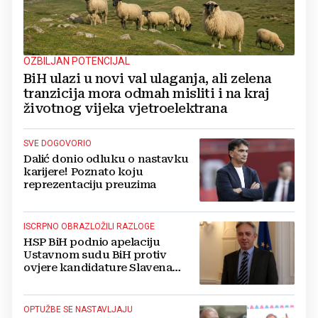
OZBILJAN POTENCIJAL
BiH ulazi u novi val ulaganja, ali zelena
tranzicija mora odmah misliti i na kraj
životnog vijeka vjetroelektrana
SVE DOGOVORIO
Dalić donio odluku o nastavku
karijere! Poznato koju
reprezentaciju preuzima
ISCRPNO OBRAZLOŽILI RAZLOGE
HSP BiH podnio apelaciju
Ustavnom sudu BiH protiv
ovjere kandidature Slavena
Kovačevića
OPTUŽBE SE NASTAVLJAJU