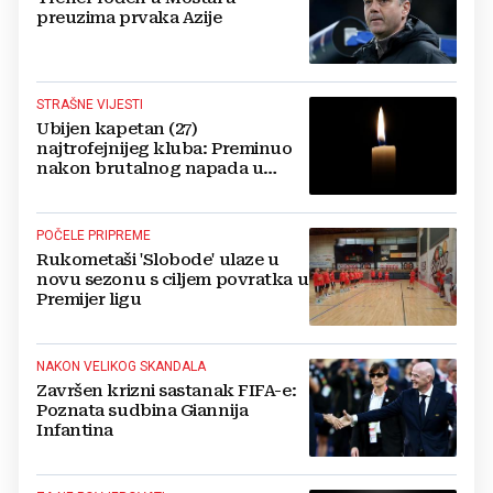
preuzima prvaka Azije
STRAŠNE VIJESTI
Ubijen kapetan (27)
najtrofejnijeg kluba: Preminuo
nakon brutalnog napada u
blizini svoje kuće
POČELE PRIPREME
Rukometaši 'Slobode' ulaze u
novu sezonu s ciljem povratka u
Premijer ligu
NAKON VELIKOG SKANDALA
Završen krizni sastanak FIFA-e:
Poznata sudbina Giannija
Infantina