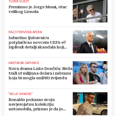
TUŽNA VIJEST
Preminuo je Jorge Messi, otac
velikog Lionela
RAZOTKRIVENA AFERA
Infantino ljubavnicu
potplaćivao novcem UEFA-e?
Isplivali detalji skandala koji
potresa FIFA-u
NASTAVAK SAPUNICE
Nova drama Luke Dončića: Bivša
traži 50 milijuna dolara i zabranu
koja bi mogla uništiti zvijezdu
"MOJE IGRAČKE"
Ronaldo pokazao svoju
nevjerojatnu kolekciju
automobila, priznao je da je
prestao brojiti koliko ih ima!