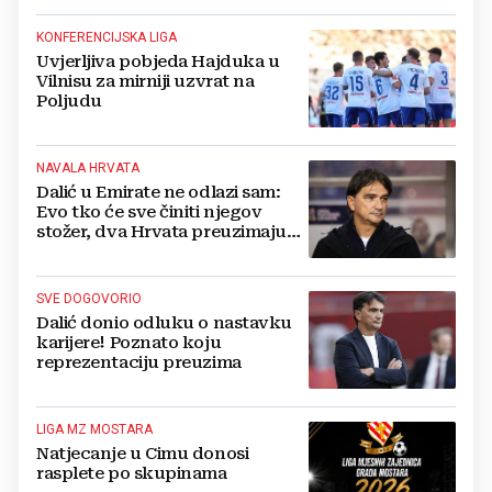
KONFERENCIJSKA LIGA
Uvjerljiva pobjeda Hajduka u
Vilnisu za mirniji uzvrat na
Poljudu
NAVALA HRVATA
Dalić u Emirate ne odlazi sam:
Evo tko će sve činiti njegov
stožer, dva Hrvata preuzimaju
druge ključne funkcije
SVE DOGOVORIO
Dalić donio odluku o nastavku
karijere! Poznato koju
reprezentaciju preuzima
LIGA MZ MOSTARA
Natjecanje u Cimu donosi
rasplete po skupinama