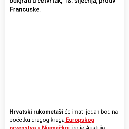
odigrati u četvrtak, 18. siječnja, protiv
Francuske.
Hrvatski rukometaši
će imati jedan bod na
početku drugog kruga
Europskog
prvenstva u Njemačkoj
, jer je Austrija