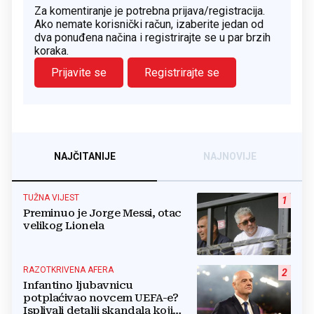
Za komentiranje je potrebna prijava/registracija.
Ako nemate korisnički račun, izaberite jedan od
dva ponuđena načina i registrirajte se u par brzih
koraka.
Prijavite se
Registrirajte se
NAJČITANIJE
NAJNOVIJE
TUŽNA VIJEST
1
Preminuo je Jorge Messi, otac
velikog Lionela
RAZOTKRIVENA AFERA
2
Infantino ljubavnicu
potplaćivao novcem UEFA-e?
Isplivali detalji skandala koji