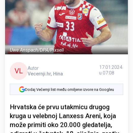
Uwe Anspach/DPA/Pixsell
17.01.2024.
Autor
VL
u 07:08
Vecernji.hr, Hina
Dodaj Večernji list među omiljene izvore na Googleu
Hrvatska će prvu utakmicu drugog
kruga u velebnoj Lanxess Areni, koja
može primiti oko 20.000 gledatelja,