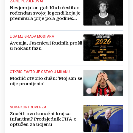
ZA NE POVJEROVATI
Nevjerojatan gaf: Klub čestitao
rođendan svojoj legendi koja je
preminula prije pola godine:
'Neka ovaj novi ciklus...'
LIGA MZ GRADA MOSTARA
Avenija, Jasenica i Rudnik prošli
u nokaut fazu
OTKRIO ZAŠTO JE OSTAO U MILANU
Modrić otvorio dušu: 'Moj san se
nije promijenio'
NOVA KONTROVERZA
Znači li ovo konačni kraj za
Infantina? Predsjednik FIFA-e
optužen za ucjenu