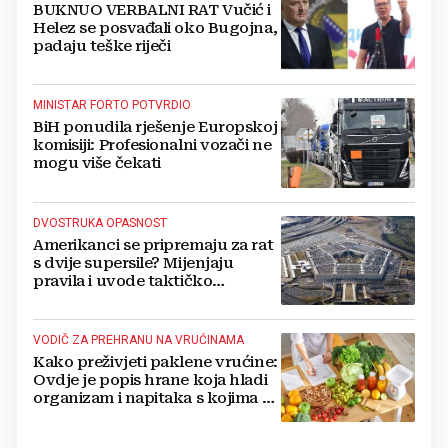
BUKNUO VERBALNI RAT Vučić i
Helez se posvađali oko Bugojna,
padaju teške riječi
MINISTAR FORTO POTVRDIO
BiH ponudila rješenje Europskoj
komisiji: Profesionalni vozači ne
mogu više čekati
DVOSTRUKA OPASNOST
Amerikanci se pripremaju za rat
s dvije supersile? Mijenjaju
pravila i uvode taktičko
nuklearno oružje
VODIČ ZA PREHRANU NA VRUĆINAMA
Kako preživjeti paklene vrućine:
Ovdje je popis hrane koja hladi
organizam i napitaka s kojima si
činite 'medvjeđu uslugu'