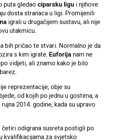
ko puta gledao
ciparsku ligu
i njihove
u dosta stranaca u ligi. Promijenili
ina
igrali u drugačijem sustavu, ali nije
 ovu utakmicu.
a bih pričao te stvari. Normalno je da
bzira s kim igrate.
Euforija
nam ne
epo vidjeti, ali znamo kako je bilo
rbarez.
ije reprezentacije, obje su
bjede, od kojih po jednu u gostima, a
 rujna 2014. godine, kada su upravo
d četiri odigrana susreta postigli po
u kvalifikacijama za svjetsko