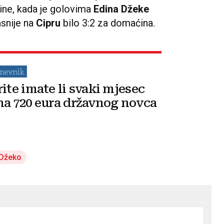
ine, kada je golovima
Edina Džeke
asnije na
Cipru
bilo 3:2 za domaćina.
rite imate li svaki mjesec
na 720 eura državnog novca
 Džeko