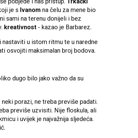
še pobjede i naš pristup.
Trkački
koji je s
Ivanom
na čelu za mene bio
ni sami na terenu donijeli i bez
v.
kreativnost
- kazao je Barbarez.
i nastaviti u istom ritmu te u naredne
ati osvojiti maksimalan broj bodova.
oliko dugo bilo jako važno da su
 neki porazi, ne treba previše padati.
a previše uzvisiti. Nije floskula, ali
micu i uvijek je najvažnija sljedeća.
ić.