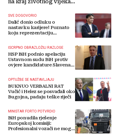
na kraj životnog vijeka
vjetroelektrana
SVE DOGOVORIO
Dalić donio odluku o
nastavku karijere! Poznato
koju reprezentaciju
preuzima
ISCRPNO OBRAZLOŽILI RAZLOGE
HSP BiH podnio apelaciju
Ustavnom sudu BiH protiv
ovjere kandidature Slavena
Kovačevića
OPTUŽBE SE NASTAVLJAJU
BUKNUO VERBALNI RAT
Vučić i Helez se posvađali oko
Bugojna, padaju teške riječi
MINISTAR FORTO POTVRDIO
BiH ponudila rješenje
Europskoj komisiji:
Profesionalni vozači ne mogu