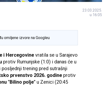
23.03.2025.
u 16:05
đu omiljene izvore na Googleu
e i Hercegovine
vratila se u Sarajevo
u
protiv Rumunjske (1:0) i danas će u
 posljednji trening pred sutrašnji
tsko prvenstvo 2026. godine
protiv
nu "Bilino polje"
u Zenici (20:45