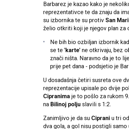
Barbarez je kazao kako je nekoli
reprezentativce te da znaju da imaj
su izbornika te su protiv
San Mar
želio otkriti koji je njegov plan za
Ne bih bio ozbiljan izbornik kad
se te
'karte'
ne otkrivaju, bez o
znači ništa. Naravno da je to lij
prije pet dana - podsjetio je Ba
U dosadašnja četiri susreta ove dv
reprezentacije upisale po dvije po
Cipranima
je to pošlo za rukom 9.
na
Bilinoj polju
slavili s 1:2.
Zanimljivo je da su
Ciprani
u tri o
dva gola, a gol nisu postigli samo 