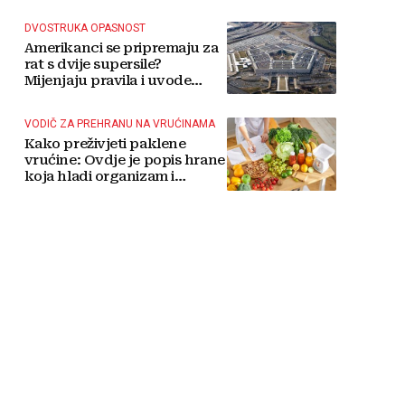
više čekati
DVOSTRUKA OPASNOST
Amerikanci se pripremaju za
rat s dvije supersile?
Mijenjaju pravila i uvode
taktičko nuklearno oružje
VODIČ ZA PREHRANU NA VRUĆINAMA
Kako preživjeti paklene
vrućine: Ovdje je popis hrane
koja hladi organizam i
napitaka s kojima si činite
'medvjeđu uslugu'