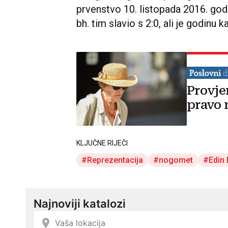
prvenstvo 10. listopada 2016. god
bh. tim slavio s 2:0, ali je godinu k
Provje
pravo 
KLJUČNE RIJEČI
Reprezentacija
nogomet
Edin