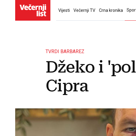
Spor
Vijesti
Večernji TV
Crna kronika
TVRDI BARBAREZ
Džeko i 'pol
Cipra