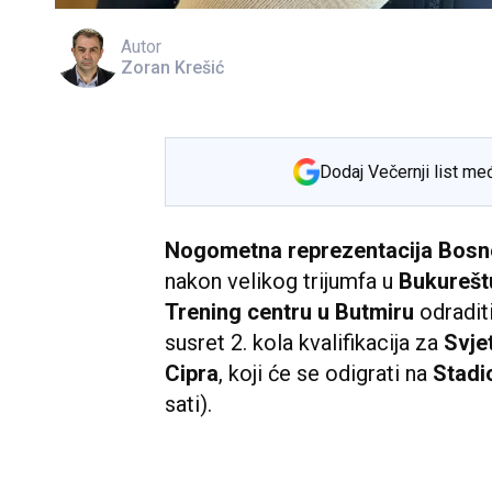
Autor
Zoran Krešić
Dodaj Večernji list me
Nogometna reprezentacija Bosn
nakon velikog trijumfa u
Bukurešt
Trening centru u Butmiru
odraditi
susret 2. kola kvalifikacija za
Svje
Cipra
, koji će se odigrati na
Stadio
sati).