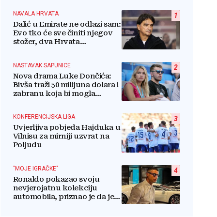
NAVALA HRVATA
1
Dalić u Emirate ne odlazi sam:
Evo tko će sve činiti njegov
stožer, dva Hrvata
preuzimaju druge ključne
funkcije
NASTAVAK SAPUNICE
2
Nova drama Luke Dončića:
Bivša traži 50 milijuna dolara i
zabranu koja bi mogla
uništiti zvijezdu
KONFERENCIJSKA LIGA
3
Uvjerljiva pobjeda Hajduka u
Vilnisu za mirniji uzvrat na
Poljudu
"MOJE IGRAČKE"
4
Ronaldo pokazao svoju
nevjerojatnu kolekciju
automobila, priznao je da je
prestao brojiti koliko ih ima!