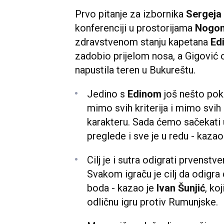
Prvo pitanje za izbornika
Sergeja
konferenciji u prostorijama
Nogom
zdravstvenom stanju kapetana
Ed
zadobio prijelom nosa, a Gigović o
napustila teren u Bukureštu.
Jedino s
Edinom
još nešto pok
mimo svih kriterija i mimo svih
karakteru. Sada ćemo sačekati
preglede i sve je u redu - kazao
Cilj je i sutra odigrati prvenstv
Svakom igraču je cilj da odigra
boda - kazao je
Ivan Šunjić
, ko
odličnu igru protiv Rumunjske.