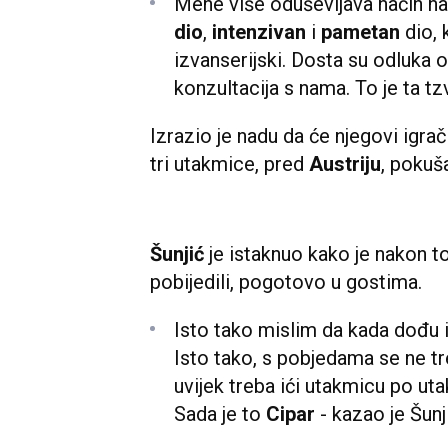
Mene više oduševljava način na
dio
,
intenzivan
i
pametan
dio, 
izvanserijski. Dosta su odluka o
konzultacija s nama. To je ta tz
Izrazio je nadu da će njegovi igrač
tri utakmice, pred
Austriju
, pokuš
Šunjić
je istaknuo kako je nakon t
pobijedili, pogotovo u gostima.
Isto tako mislim da kada dođu i
Isto tako, s pobjedama se ne treb
uvijek treba ići utakmicu po utak
Sada je to
Cipar
- kazao je Šunj