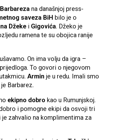
 Barbareza
na današnjoj press-
etnog saveza BiH
bilo je o
ina Džeke
i
Gigovića
. Džeko je
zljedu ramena te su obojica ranije
ušavamo. On ima volju da igra –
 prijedloga. To govori o njegovom
 utakmicu.
Armin
je u redu. Imali smo
 je Barbarez.
eno
ekipno dobro
kao u Rumunjskoj.
 dobro i pomogne ekipi da osvoji tri
ji je zahvalio na komplimentima za