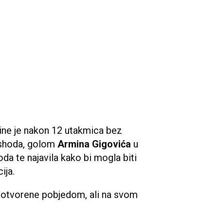
ne je nakon 12 utakmica bez
ishoda, golom
Armina Gigovića
u
oda te najavila kako bi mogla biti
ija.
e otvorene pobjedom, ali na svom