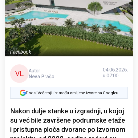
Facebook
04.06.2026.
Autor
VL
u 07:00
Neva Prašo
Dodaj Večernji list među omiljene izvore na Googleu
Nakon dulje stanke u izgradnji, u kojoj
su već bile završene podrumske etaže
i pristupna ploča dvorane po izvornom