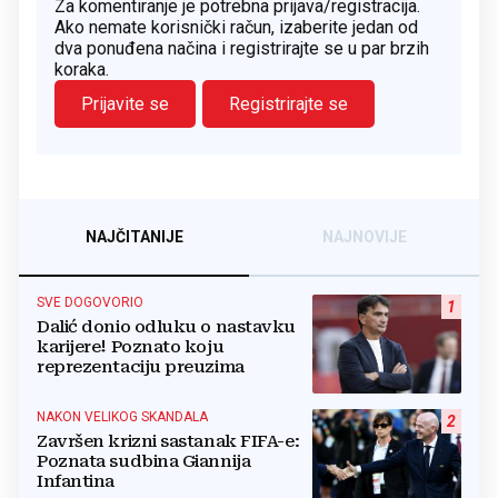
Za komentiranje je potrebna prijava/registracija.
Ako nemate korisnički račun, izaberite jedan od
dva ponuđena načina i registrirajte se u par brzih
koraka.
Prijavite se
Registrirajte se
NAJČITANIJE
NAJNOVIJE
SVE DOGOVORIO
1
Dalić donio odluku o nastavku
karijere! Poznato koju
reprezentaciju preuzima
NAKON VELIKOG SKANDALA
2
Završen krizni sastanak FIFA-e:
Poznata sudbina Giannija
Infantina