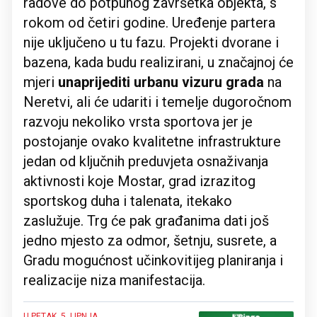
radove do potpunog završetka objekta, s
rokom od četiri godine. Uređenje partera
nije uključeno u tu fazu. Projekti dvorane i
bazena, kada budu realizirani, u značajnoj će
mjeri
unaprijediti urbanu vizuru grada
na
Neretvi, ali će udariti i temelje dugoročnom
razvoju nekoliko vrsta sportova jer je
postojanje ovako kvalitetne infrastrukture
jedan od ključnih preduvjeta osnaživanja
aktivnosti koje Mostar, grad izrazitog
sportskog duha i talenata, itekako
zaslužuje. Trg će pak građanima dati još
jedno mjesto za odmor, šetnju, susrete, a
Gradu mogućnost učinkovitijeg planiranja i
realizacije niza manifestacija.
U PETAK, 5. LIPNJA