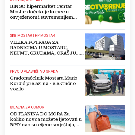
BINGO hipermarket Centar
Mostar dočekuje kupce u
osvježenom i suvremenijem
ambijentu
SKB MOSTAR I HP MOSTAR
VELIKA POTRAGA ZA
RADNICIMA U MOSTARU,
NEUMU, GRUDAMA, ORAŠJU...:
Otvoreno preko 70 radnih
mjesta
PRVO U VLASNIŠTVU GRADA
Gradonačelnik Mostara Mario
Kordić prelazi na - električno
vozilo
IDEALNA ZA ODMOR
OD PLANINA DO MORA Za
koliko novca možete ljetovati u
BiH? ovo su cijene smještaja,
hrane, pića...