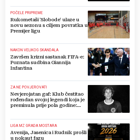
POČELE PRIPREME
Rukometaši 'Slobode' ulaze u
novu sezonu s ciljem povratka u
Premijer ligu
NAKON VELIKOG SKANDALA
Završen krizni sastanak FIFA-e:
Poznata sudbina Giannija
Infantina
ZA NE POVJEROVATI
Nevjerojatan gaf: Klub čestitao
rođendan svojoj legendi koja je
preminula prije pola godine:
'Neka ovaj novi ciklus...'
LIGA MZ GRADA MOSTARA
Avenija, Jasenica i Rudnik prošli
u nokaut fazu