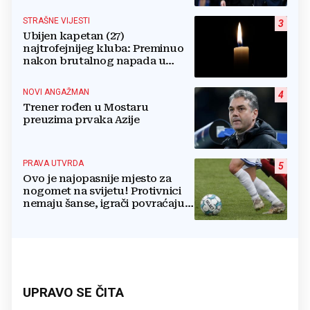
STRAŠNE VIJESTI
3
Ubijen kapetan (27)
najtrofejnijeg kluba: Preminuo
nakon brutalnog napada u
blizini svoje kuće
NOVI ANGAŽMAN
4
Trener rođen u Mostaru
preuzima prvaka Azije
PRAVA UTVRDA
5
Ovo je najopasnije mjesto za
nogomet na svijetu! Protivnici
nemaju šanse, igrači povraćaju,
bore za zrak...
UPRAVO SE ČITA