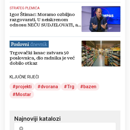
STRATEG PLEMIĆA
Igor Štimac: Moramo ozbiljno
razgovarati. U neiskrenom
odnosu NEĆU SUDJELOVATI, a
volio bih da...
Trgovački lanac zatvara 50
poslovnica, dio radnika je već
dobilo otkaz
KLJUČNE RIJEČI
projekti
dvorana
Trg
bazen
Mostar