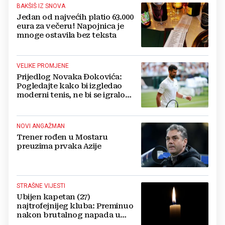
BAKŠIŠ IZ SNOVA
Jedan od najvećih platio 63.000
eura za večeru! Napojnica je
mnoge ostavila bez teksta
VELIKE PROMJENE
Prijedlog Novaka Đokovića:
Pogledajte kako bi izgledao
moderni tenis, ne bi se igralo
dulje od dva sata
NOVI ANGAŽMAN
Trener rođen u Mostaru
preuzima prvaka Azije
STRAŠNE VIJESTI
Ubijen kapetan (27)
najtrofejnijeg kluba: Preminuo
nakon brutalnog napada u
blizini svoje kuće