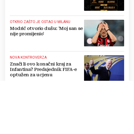
OTKRIO ZAŠTO JE OSTAO U MILANU
Modrić otvorio dušu: 'Moj san se
nije promijenio'
NOVA KONTROVERZA
Znači li ovo konačni kraj za
Infantina? Predsjednik FIFA-e
optužen za ucjenu
OTKRIO DETALJE IZ ŽIVOTA
Ibrahimovićev sin teško se
razbolio, a Zlatan je pobjegao iz
bolnice: 'Kao da su mi iščupali
srce'
TRANSFER BOMBA