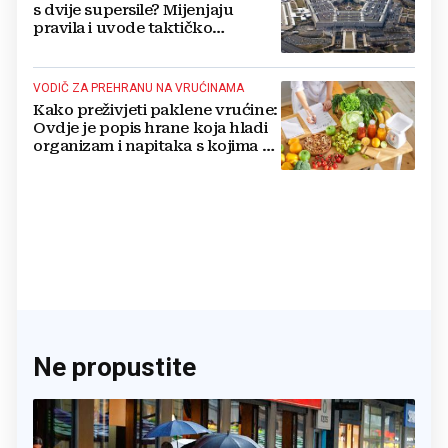
s dvije supersile? Mijenjaju
pravila i uvode taktičko
nuklearno oružje
VODIČ ZA PREHRANU NA VRUĆINAMA
Kako preživjeti paklene vrućine:
Ovdje je popis hrane koja hladi
organizam i napitaka s kojima si
činite 'medvjeđu uslugu'
Ne propustite