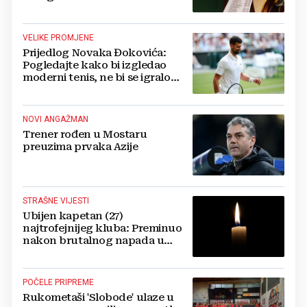
VELIKE PROMJENE
Prijedlog Novaka Đokovića:
Pogledajte kako bi izgledao
moderni tenis, ne bi se igralo
dulje od dva sata
NOVI ANGAŽMAN
Trener rođen u Mostaru
preuzima prvaka Azije
STRAŠNE VIJESTI
Ubijen kapetan (27)
najtrofejnijeg kluba: Preminuo
nakon brutalnog napada u
blizini svoje kuće
POČELE PRIPREME
Rukometaši 'Slobode' ulaze u