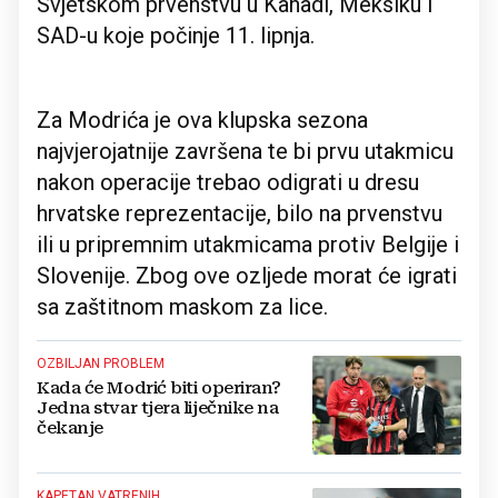
Svjetskom prvenstvu u Kanadi, Meksiku i
SAD-u koje počinje 11. lipnja.
Za Modrića je ova klupska sezona
najvjerojatnije završena te bi prvu utakmicu
nakon operacije trebao odigrati u dresu
hrvatske reprezentacije, bilo na prvenstvu
ili u pripremnim utakmicama protiv Belgije i
Slovenije. Zbog ove ozljede morat će igrati
sa zaštitnom maskom za lice.
OZBILJAN PROBLEM
Kada će Modrić biti operiran?
Jedna stvar tjera liječnike na
čekanje
KAPETAN VATRENIH