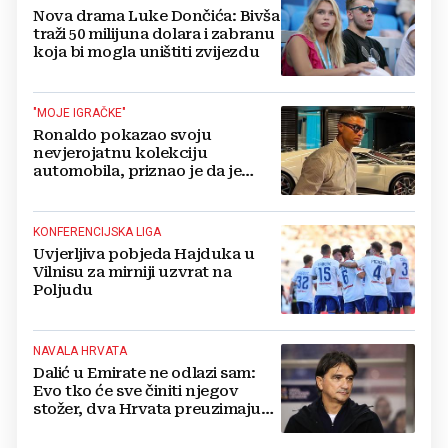
Nova drama Luke Dončića: Bivša
traži 50 milijuna dolara i zabranu
koja bi mogla uništiti zvijezdu
"MOJE IGRAČKE"
Ronaldo pokazao svoju
nevjerojatnu kolekciju
automobila, priznao je da je
prestao brojiti koliko ih ima!
KONFERENCIJSKA LIGA
Uvjerljiva pobjeda Hajduka u
Vilnisu za mirniji uzvrat na
Poljudu
NAVALA HRVATA
Dalić u Emirate ne odlazi sam:
Evo tko će sve činiti njegov
stožer, dva Hrvata preuzimaju
druge ključne funkcije