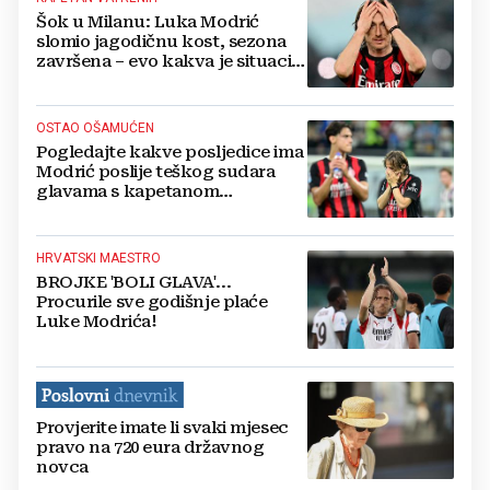
Šok u Milanu: Luka Modrić
slomio jagodičnu kost, sezona
završena – evo kakva je situacija
sa SP-om
OSTAO OŠAMUĆEN
Pogledajte kakve posljedice ima
Modrić poslije teškog sudara
glavama s kapetanom
Juventusa
HRVATSKI MAESTRO
BROJKE 'BOLI GLAVA'...
Procurile sve godišnje plaće
Luke Modrića!
Provjerite imate li svaki mjesec
pravo na 720 eura državnog
novca