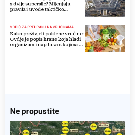
s dvije supersile? Mijenjaju
pravila i uvode taktičko
nuklearno oružje
VODIČ ZA PREHRANU NA VRUĆINAMA
Kako preživjeti paklene vrućine:
Ovdje je popis hrane koja hladi
organizam i napitaka s kojima si
činite 'medvjeđu uslugu'
Ne propustite