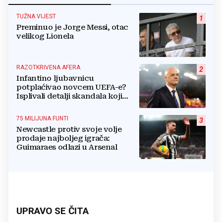
TUŽNA VIJEST
1
Preminuo je Jorge Messi, otac
velikog Lionela
RAZOTKRIVENA AFERA
2
Infantino ljubavnicu
potplaćivao novcem UEFA-e?
Isplivali detalji skandala koji
potresa FIFA-u
75 MILIJUNA FUNTI
3
Newcastle protiv svoje volje
prodaje najboljeg igrača:
Guimaraes odlazi u Arsenal
UPRAVO SE ČITA