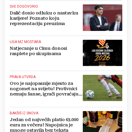
SVE DOGOVORIO
Dalić donio odluku o nastavku
karijere! Poznato koju
reprezentaciju preuzima
LIGA MZ MOSTARA
Natjecanje u Cimu donosi
rasplete po skupinama
PRAVA UTVRDA
Ovo je najopasnije mjesto za
nogomet na svijetu! Protivnici
nemaju šanse, igrači povraćaju,
bore za zrak...
BAKŠIŠ IZ SNOVA
Jedan od najvećih platio 63.000
eura za večeru! Napojnica je
mnoge ostavila bez teksta