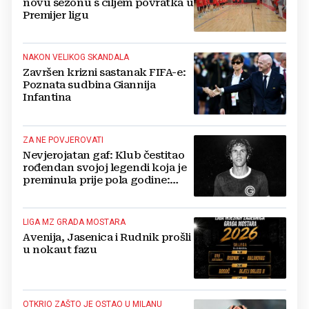
novu sezonu s ciljem povratka u
Premijer ligu
NAKON VELIKOG SKANDALA
Završen krizni sastanak FIFA-e:
Poznata sudbina Giannija
Infantina
ZA NE POVJEROVATI
Nevjerojatan gaf: Klub čestitao
rođendan svojoj legendi koja je
preminula prije pola godine:
'Neka ovaj novi ciklus...'
LIGA MZ GRADA MOSTARA
Avenija, Jasenica i Rudnik prošli
u nokaut fazu
OTKRIO ZAŠTO JE OSTAO U MILANU