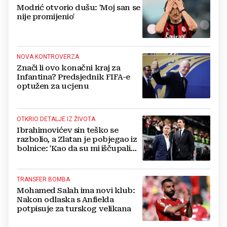
Modrić otvorio dušu: 'Moj san se
nije promijenio'
NOVA KONTROVERZA
Znači li ovo konačni kraj za
Infantina? Predsjednik FIFA-e
optužen za ucjenu
OTKRIO DETALJE IZ ŽIVOTA
Ibrahimovićev sin teško se
razbolio, a Zlatan je pobjegao iz
bolnice: 'Kao da su mi iščupali
srce'
TRANSFER BOMBA
Mohamed Salah ima novi klub:
Nakon odlaska s Anfielda
potpisuje za turskog velikana