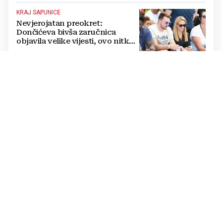
KRAJ SAPUNICE
Nevjerojatan preokret:
Dončićeva bivša zaručnica
objavila velike vijesti, ovo nitko
nije očekivao!
RAPSODIJA
Dinamo nadigrao pa razbio
Sopića i Žalgiris, plavi su na
pragu play-offa Lige prvaka (5:0)
LUKSUZNO
FOTO Vatreni je živio u štali i
kopao na polju pa izgradio
luksuzni hotel: Noćenje košta
1200 eura
SUDI SUSRET KONFERENCIJSKE LIGE
UEFA je Bandiću nakon Lige
prvaka povjerila dvoboj IFK
Göteborga i Genta