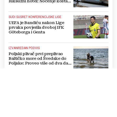
luksuzni hotel: Noćenje košta
1200 eura
SUDI SUSRET KONFERENCIJSKE LIGE
UEFA je Bandiću nakon Lige
prvaka povjerila dvoboj IFK
Göteborga i Genta
IZVANREDAN PODVIG
Poljski plivač prvi preplivao
Baltičko more od Švedske do
Poljske: Proveo više od dva dana
u vodi
NATJECANJE U CIMU
Nastavljena uzbuđenja na Ligi
mjesnih zajednica grada
Mostara
TRAGEDIJA U BORILAČKOM SPORTU
Preminuo MMA borac u 34.