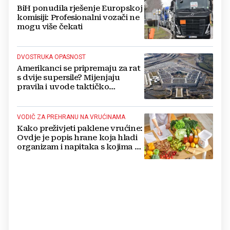
BiH ponudila rješenje Europskoj
komisiji: Profesionalni vozači ne
mogu više čekati
DVOSTRUKA OPASNOST
Amerikanci se pripremaju za rat
s dvije supersile? Mijenjaju
pravila i uvode taktičko
nuklearno oružje
VODIČ ZA PREHRANU NA VRUĆINAMA
Kako preživjeti paklene vrućine:
Ovdje je popis hrane koja hladi
organizam i napitaka s kojima si
činite 'medvjeđu uslugu'