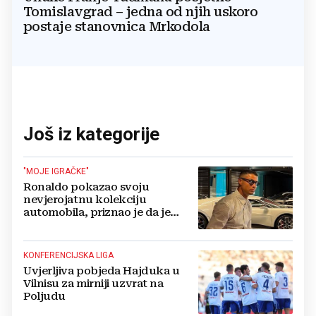
Tomislavgrad – jedna od njih uskoro
postaje stanovnica Mrkodola
Još iz kategorije
"MOJE IGRAČKE"
Ronaldo pokazao svoju
nevjerojatnu kolekciju
automobila, priznao je da je
prestao brojiti koliko ih ima!
KONFERENCIJSKA LIGA
Uvjerljiva pobjeda Hajduka u
Vilnisu za mirniji uzvrat na
Poljudu