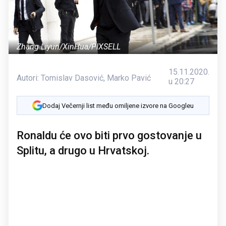
Zhang Liyun/XinHua/PIXSELL
15.11.2020.
Autori:
Tomislav Dasović
,
Marko Pavić
u 20:27
Dodaj Večernji list među omiljene izvore na Googleu
Ronaldu će ovo biti prvo gostovanje u
Splitu, a drugo u Hrvatskoj.