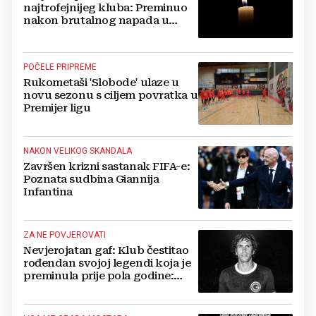
najtrofejnijeg kluba: Preminuo
nakon brutalnog napada u
blizini svoje kuće
POČELE PRIPREME
Rukometaši 'Slobode' ulaze u
novu sezonu s ciljem povratka u
Premijer ligu
NAKON VELIKOG SKANDALA
Završen krizni sastanak FIFA-e:
Poznata sudbina Giannija
Infantina
ZA NE POVJEROVATI
Nevjerojatan gaf: Klub čestitao
rođendan svojoj legendi koja je
preminula prije pola godine:
'Neka ovaj novi ciklus...'