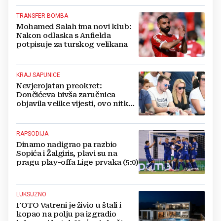
TRANSFER BOMBA
Mohamed Salah ima novi klub:
Nakon odlaska s Anfielda
potpisuje za turskog velikana
KRAJ SAPUNICE
Nevjerojatan preokret:
Dončićeva bivša zaručnica
objavila velike vijesti, ovo nitko
nije očekivao!
RAPSODIJA
Dinamo nadigrao pa razbio
Sopića i Žalgiris, plavi su na
pragu play-offa Lige prvaka (5:0)
LUKSUZNO
FOTO Vatreni je živio u štali i
kopao na polju pa izgradio