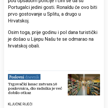
pod opsadom policije i čini se da su
Portugalci jedini gosti. Ronaldu će ovo biti
prvo gostovanje u Splitu, a drugo u
Hrvatskoj.
Osim toga, prije godinu i pol dana turistički
je došao u Lijepu Našu te se odmarao na
hrvatskoj obali.
Trgovački lanac zatvara 50
poslovnica, dio radnika je već
dobilo otkaz
KLJUČNE RIJEČI