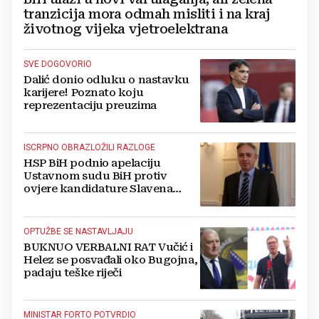
tranzicija mora odmah misliti i na kraj
životnog vijeka vjetroelektrana
SVE DOGOVORIO
Dalić donio odluku o nastavku
karijere! Poznato koju
reprezentaciju preuzima
ISCRPNO OBRAZLOŽILI RAZLOGE
HSP BiH podnio apelaciju
Ustavnom sudu BiH protiv
ovjere kandidature Slavena
Kovačevića
OPTUŽBE SE NASTAVLJAJU
BUKNUO VERBALNI RAT Vučić i
Helez se posvađali oko Bugojna,
padaju teške riječi
MINISTAR FORTO POTVRDIO