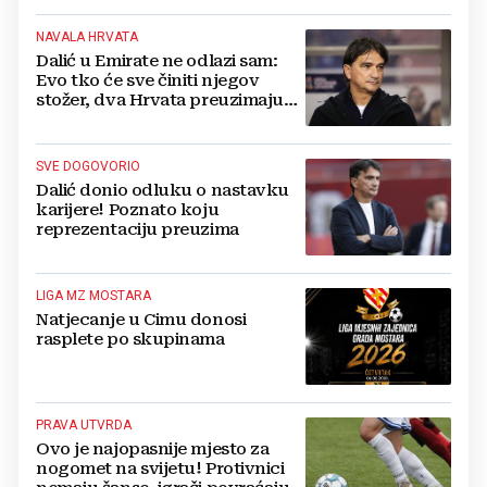
NAVALA HRVATA
Dalić u Emirate ne odlazi sam:
Evo tko će sve činiti njegov
stožer, dva Hrvata preuzimaju
druge ključne funkcije
SVE DOGOVORIO
Dalić donio odluku o nastavku
karijere! Poznato koju
reprezentaciju preuzima
LIGA MZ MOSTARA
Natjecanje u Cimu donosi
rasplete po skupinama
PRAVA UTVRDA
Ovo je najopasnije mjesto za
nogomet na svijetu! Protivnici