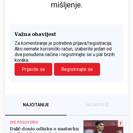
mišljenje.
Važna obavijest
Za komentiranje je potrebna prijava/registracija.
Ako nemate korisnički račun, izaberite jedan od
dva ponuđena načina i registrirajte se u par brzih
koraka.
Prijavite se
Registrirajte se
NAJČITANIJE
NAJNOVIJE
SVE DOGOVORIO
1
Dalić donio odluku o nastavku