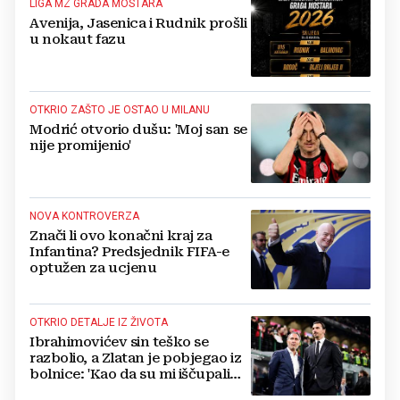
LIGA MZ GRADA MOSTARA
Avenija, Jasenica i Rudnik prošli
u nokaut fazu
OTKRIO ZAŠTO JE OSTAO U MILANU
Modrić otvorio dušu: 'Moj san se
nije promijenio'
NOVA KONTROVERZA
Znači li ovo konačni kraj za
Infantina? Predsjednik FIFA-e
optužen za ucjenu
OTKRIO DETALJE IZ ŽIVOTA
Ibrahimovićev sin teško se
razbolio, a Zlatan je pobjegao iz
bolnice: 'Kao da su mi iščupali
srce'