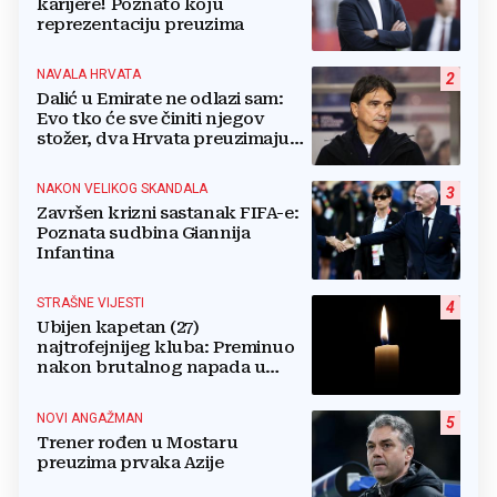
karijere! Poznato koju
reprezentaciju preuzima
NAVALA HRVATA
2
Dalić u Emirate ne odlazi sam:
Evo tko će sve činiti njegov
stožer, dva Hrvata preuzimaju
druge ključne funkcije
NAKON VELIKOG SKANDALA
3
Završen krizni sastanak FIFA-e:
Poznata sudbina Giannija
Infantina
STRAŠNE VIJESTI
4
Ubijen kapetan (27)
najtrofejnijeg kluba: Preminuo
nakon brutalnog napada u
blizini svoje kuće
NOVI ANGAŽMAN
5
Trener rođen u Mostaru
preuzima prvaka Azije