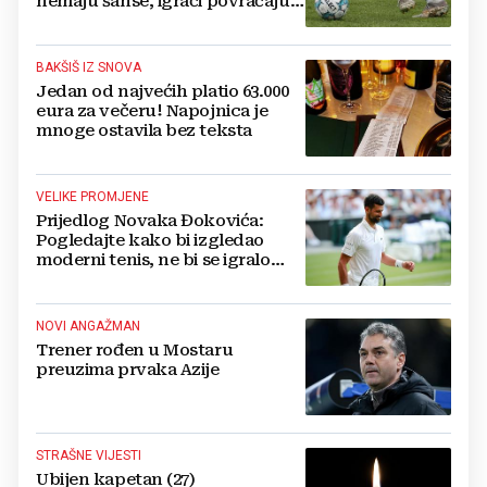
nemaju šanse, igrači povraćaju,
bore za zrak...
BAKŠIŠ IZ SNOVA
Jedan od najvećih platio 63.000
eura za večeru! Napojnica je
mnoge ostavila bez teksta
VELIKE PROMJENE
Prijedlog Novaka Đokovića:
Pogledajte kako bi izgledao
moderni tenis, ne bi se igralo
dulje od dva sata
NOVI ANGAŽMAN
Trener rođen u Mostaru
preuzima prvaka Azije
STRAŠNE VIJESTI
Ubijen kapetan (27)