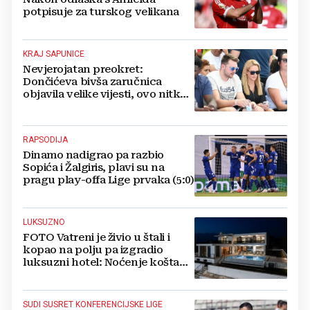
potpisuje za turskog velikana
KRAJ SAPUNICE
Nevjerojatan preokret:
Dončićeva bivša zaručnica
objavila velike vijesti, ovo nitko
nije očekivao!
RAPSODIJA
Dinamo nadigrao pa razbio
Sopića i Žalgiris, plavi su na
pragu play-offa Lige prvaka (5:0)
LUKSUZNO
FOTO Vatreni je živio u štali i
kopao na polju pa izgradio
luksuzni hotel: Noćenje košta
1200 eura
SUDI SUSRET KONFERENCIJSKE LIGE