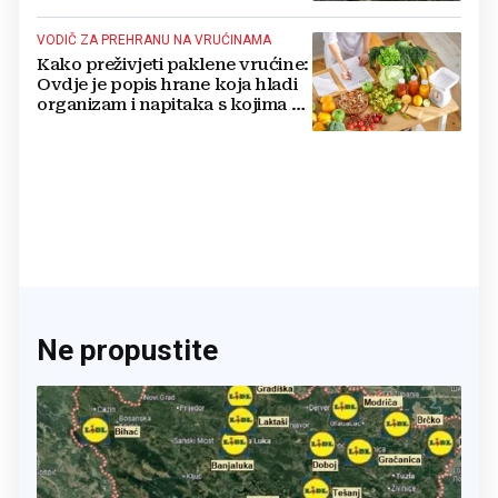
VODIČ ZA PREHRANU NA VRUĆINAMA
Kako preživjeti paklene vrućine:
Ovdje je popis hrane koja hladi
organizam i napitaka s kojima si
činite 'medvjeđu uslugu'
Ne propustite