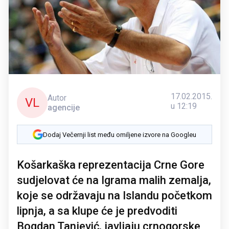
17.02.2015.
Autor
VL
u 12:19
agencije
Dodaj Večernji list među omiljene izvore na Googleu
Košarkaška reprezentacija Crne Gore
sudjelovat će na Igrama malih zemalja,
koje se održavaju na Islandu početkom
lipnja, a sa klupe će je predvoditi
Bogdan Tanjević, javljaju crnogorske