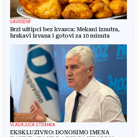
SAVRŠENI!
Brzi uštipci bez kvasca: Mekani iznutra,
hrskavi izvana i gotovi za 10 minuta
VLADAJUĆA STRANKA
EKSKLUZIVNO: DONOSIMO IMENA