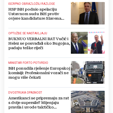
ISCRPNO OBRAZLOŽILI RAZLOGE
HSP BiH podnio apelaciju
Ustavnom sudu BiH protiv
ovjere kandidature Slavena
Kovačevića
OPTUŽBE SE NASTAVLJAJU
BUKNUO VERBALNI RAT Vučić i
Helez se posvađali oko Bugojna,
padaju teške riječi
MINISTAR FORTO POTVRDIO
BiH ponudila rješenje Europskoj
komisiji: Profesionalni vozači ne
mogu više čekati
DVOSTRUKA OPASNOST
Amerikanci se pripremaju za rat
s dvije supersile? Mijenjaju
pravila i uvode taktičko
nuklearno oružje