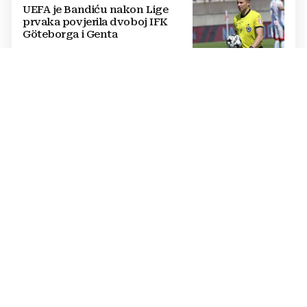
UEFA je Bandiću nakon Lige
prvaka povjerila dvoboj IFK
Göteborga i Genta
IZVANREDAN PODVIG
Poljski plivač prvi preplivao
Baltičko more od Švedske do
Poljske: Proveo više od dva dana
u vodi
NATJECANJE U CIMU
Nastavljena uzbuđenja na Ligi
mjesnih zajednica grada
Mostara
TRAGEDIJA U BORILAČKOM SPORTU
Preminuo MMA borac u 34.
godini, pronađen mrtav u svom
domu