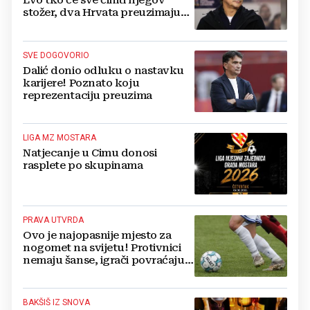
Evo tko će sve činiti njegov
stožer, dva Hrvata preuzimaju
druge ključne funkcije
SVE DOGOVORIO
Dalić donio odluku o nastavku
karijere! Poznato koju
reprezentaciju preuzima
LIGA MZ MOSTARA
Natjecanje u Cimu donosi
rasplete po skupinama
PRAVA UTVRDA
Ovo je najopasnije mjesto za
nogomet na svijetu! Protivnici
nemaju šanse, igrači povraćaju,
bore za zrak...
BAKŠIŠ IZ SNOVA