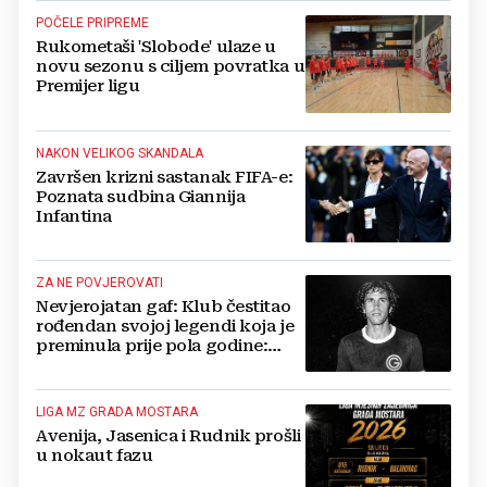
POČELE PRIPREME
Rukometaši 'Slobode' ulaze u
novu sezonu s ciljem povratka u
Premijer ligu
NAKON VELIKOG SKANDALA
Završen krizni sastanak FIFA-e:
Poznata sudbina Giannija
Infantina
ZA NE POVJEROVATI
Nevjerojatan gaf: Klub čestitao
rođendan svojoj legendi koja je
preminula prije pola godine:
'Neka ovaj novi ciklus...'
LIGA MZ GRADA MOSTARA
Avenija, Jasenica i Rudnik prošli
u nokaut fazu