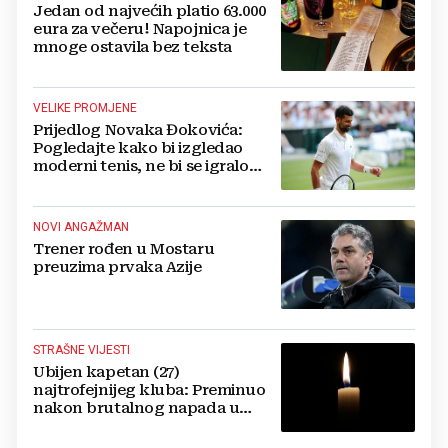
Jedan od najvećih platio 63.000
eura za večeru! Napojnica je
mnoge ostavila bez teksta
VELIKE PROMJENE
Prijedlog Novaka Đokovića:
Pogledajte kako bi izgledao
moderni tenis, ne bi se igralo
dulje od dva sata
NOVI ANGAŽMAN
Trener rođen u Mostaru
preuzima prvaka Azije
STRAŠNE VIJESTI
Ubijen kapetan (27)
najtrofejnijeg kluba: Preminuo
nakon brutalnog napada u
blizini svoje kuće