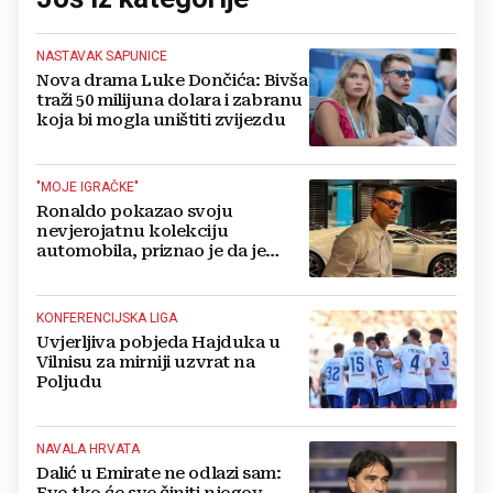
NASTAVAK SAPUNICE
Nova drama Luke Dončića: Bivša
traži 50 milijuna dolara i zabranu
koja bi mogla uništiti zvijezdu
"MOJE IGRAČKE"
Ronaldo pokazao svoju
nevjerojatnu kolekciju
automobila, priznao je da je
prestao brojiti koliko ih ima!
KONFERENCIJSKA LIGA
Uvjerljiva pobjeda Hajduka u
Vilnisu za mirniji uzvrat na
Poljudu
NAVALA HRVATA
Dalić u Emirate ne odlazi sam: