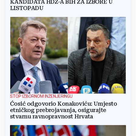
KANDIDATA HDZ-A BIH ZA IZBORE U
LISTOPADU
STOP IZBORNOM INŽENJERINGU
Ćosić odgovorio Konakoviću: Umjesto
etničkog prebrojavanja, osigurajte
stvarnu ravnopravnost Hrvata