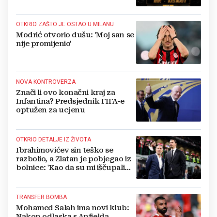
OTKRIO ZAŠTO JE OSTAO U MILANU
Modrić otvorio dušu: 'Moj san se
nije promijenio'
NOVA KONTROVERZA
Znači li ovo konačni kraj za
Infantina? Predsjednik FIFA-e
optužen za ucjenu
OTKRIO DETALJE IZ ŽIVOTA
Ibrahimovićev sin teško se
razbolio, a Zlatan je pobjegao iz
bolnice: 'Kao da su mi iščupali
srce'
TRANSFER BOMBA
Mohamed Salah ima novi klub:
Nakon odlaska s Anfielda