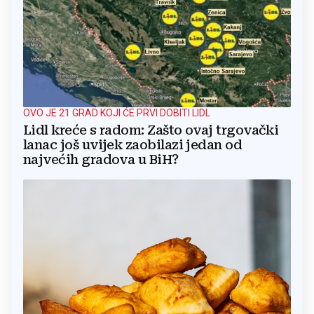
OVO JE 21 GRAD KOJI ĆE PRVI DOBITI LIDL
Lidl kreće s radom: Zašto ovaj trgovački
lanac još uvijek zaobilazi jedan od
najvećih gradova u BiH?