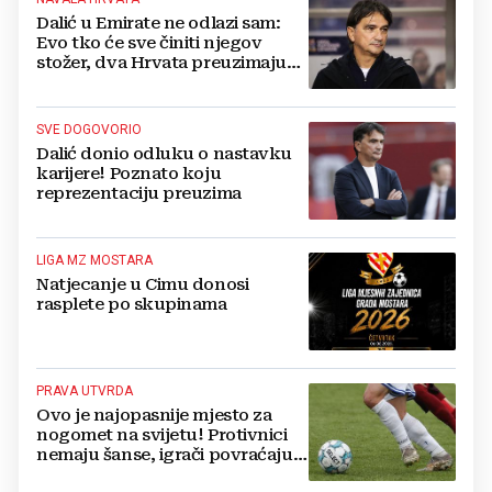
Dalić u Emirate ne odlazi sam:
Evo tko će sve činiti njegov
stožer, dva Hrvata preuzimaju
druge ključne funkcije
SVE DOGOVORIO
Dalić donio odluku o nastavku
karijere! Poznato koju
reprezentaciju preuzima
LIGA MZ MOSTARA
Natjecanje u Cimu donosi
rasplete po skupinama
PRAVA UTVRDA
Ovo je najopasnije mjesto za
nogomet na svijetu! Protivnici
nemaju šanse, igrači povraćaju,
bore za zrak...