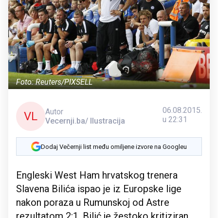
Foto: Reuters/PIXSELL
06.08.2015.
Autor
VL
u 22:31
Vecernji.ba/ Ilustracija
Dodaj Večernji list među omiljene izvore na Googleu
Engleski West Ham hrvatskog trenera
Slavena Bilića ispao je iz Europske lige
nakon poraza u Rumunskoj od Astre
rezultatom 2:1. Bilić je žestoko kritiziran