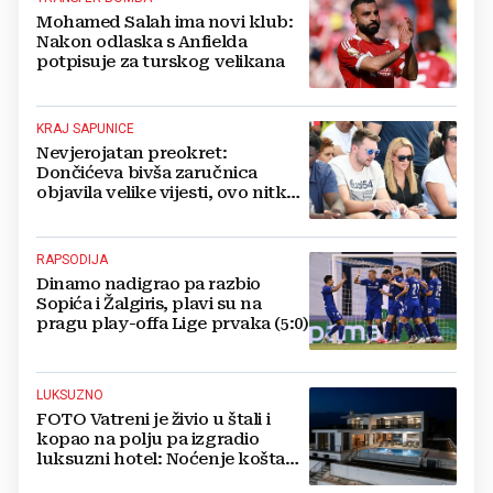
Mohamed Salah ima novi klub:
Nakon odlaska s Anfielda
potpisuje za turskog velikana
KRAJ SAPUNICE
Nevjerojatan preokret:
Dončićeva bivša zaručnica
objavila velike vijesti, ovo nitko
nije očekivao!
RAPSODIJA
Dinamo nadigrao pa razbio
Sopića i Žalgiris, plavi su na
pragu play-offa Lige prvaka (5:0)
LUKSUZNO
FOTO Vatreni je živio u štali i
kopao na polju pa izgradio
luksuzni hotel: Noćenje košta
1200 eura