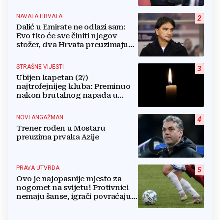
NAVALA HRVATA
2
Dalić u Emirate ne odlazi sam:
Evo tko će sve činiti njegov
stožer, dva Hrvata preuzimaju
druge ključne funkcije
STRAŠNE VIJESTI
3
Ubijen kapetan (27)
najtrofejnijeg kluba: Preminuo
nakon brutalnog napada u
blizini svoje kuće
NOVI ANGAŽMAN
4
Trener rođen u Mostaru
preuzima prvaka Azije
PRAVA UTVRDA
5
Ovo je najopasnije mjesto za
nogomet na svijetu! Protivnici
nemaju šanse, igrači povraćaju,
bore za zrak...