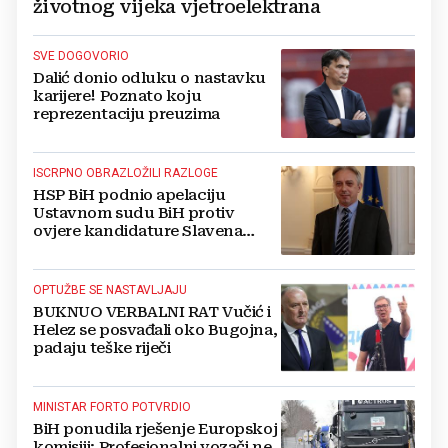
životnog vijeka vjetroelektrana
SVE DOGOVORIO
Dalić donio odluku o nastavku
karijere! Poznato koju
reprezentaciju preuzima
ISCRPNO OBRAZLOŽILI RAZLOGE
HSP BiH podnio apelaciju
Ustavnom sudu BiH protiv
ovjere kandidature Slavena
Kovačevića
OPTUŽBE SE NASTAVLJAJU
BUKNUO VERBALNI RAT Vučić i
Helez se posvađali oko Bugojna,
padaju teške riječi
MINISTAR FORTO POTVRDIO
BiH ponudila rješenje Europskoj
komisiji: Profesionalni vozači ne