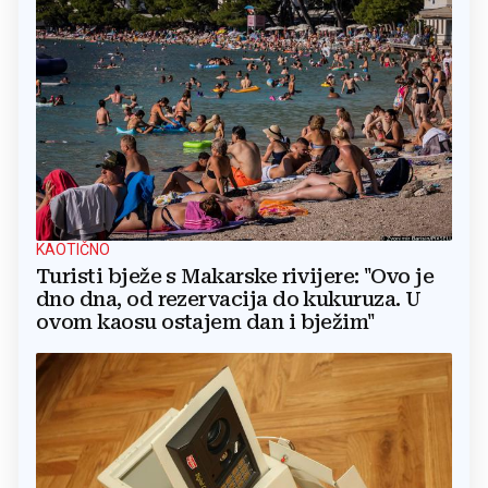
KAOTIČNO
Turisti bježe s Makarske rivijere: "Ovo je
dno dna, od rezervacija do kukuruza. U
ovom kaosu ostajem dan i bježim"