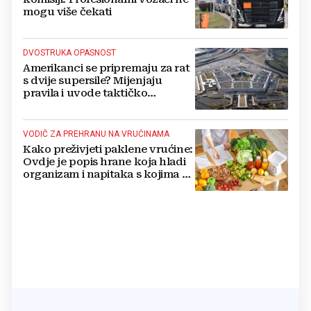
mogu više čekati
DVOSTRUKA OPASNOST
Amerikanci se pripremaju za rat
s dvije supersile? Mijenjaju
pravila i uvode taktičko
nuklearno oružje
VODIČ ZA PREHRANU NA VRUĆINAMA
Kako preživjeti paklene vrućine:
Ovdje je popis hrane koja hladi
organizam i napitaka s kojima si
činite 'medvjeđu uslugu'