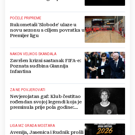
blizini svoje kuće
POČELE PRIPREME
Rukometaši 'Slobode' ulaze u
novu sezonu s ciljem povratka u
Premijer ligu
NAKON VELIKOG SKANDALA
Završen krizni sastanak FIFA-e:
Poznata sudbina Giannija
Infantina
ZA NE POVJEROVATI
Nevjerojatan gaf: Klub čestitao
rođendan svojoj legendi koja je
preminula prije pola godine:
'Neka ovaj novi ciklus...'
LIGA MZ GRADA MOSTARA
Avenija, Jasenica i Rudnik prošli