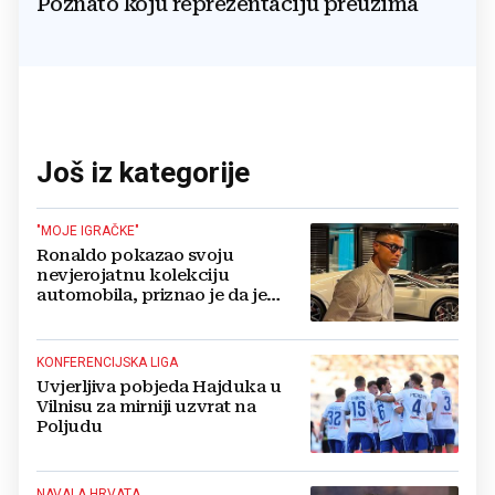
Poznato koju reprezentaciju preuzima
Još iz kategorije
"MOJE IGRAČKE"
Ronaldo pokazao svoju
nevjerojatnu kolekciju
automobila, priznao je da je
prestao brojiti koliko ih ima!
KONFERENCIJSKA LIGA
Uvjerljiva pobjeda Hajduka u
Vilnisu za mirniji uzvrat na
Poljudu
NAVALA HRVATA