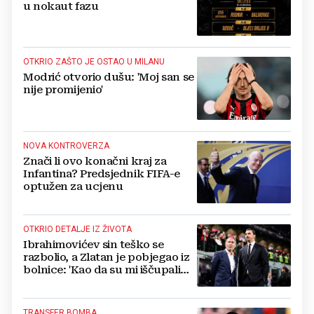
u nokaut fazu
OTKRIO ZAŠTO JE OSTAO U MILANU
Modrić otvorio dušu: 'Moj san se
nije promijenio'
NOVA KONTROVERZA
Znači li ovo konačni kraj za
Infantina? Predsjednik FIFA-e
optužen za ucjenu
OTKRIO DETALJE IZ ŽIVOTA
Ibrahimovićev sin teško se
razbolio, a Zlatan je pobjegao iz
bolnice: 'Kao da su mi iščupali
srce'
TRANSFER BOMBA