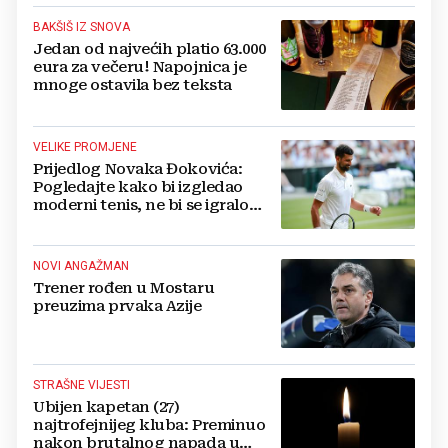
BAKŠIŠ IZ SNOVA
Jedan od najvećih platio 63.000
eura za večeru! Napojnica je
mnoge ostavila bez teksta
VELIKE PROMJENE
Prijedlog Novaka Đokovića:
Pogledajte kako bi izgledao
moderni tenis, ne bi se igralo
dulje od dva sata
NOVI ANGAŽMAN
Trener rođen u Mostaru
preuzima prvaka Azije
STRAŠNE VIJESTI
Ubijen kapetan (27)
najtrofejnijeg kluba: Preminuo
nakon brutalnog napada u