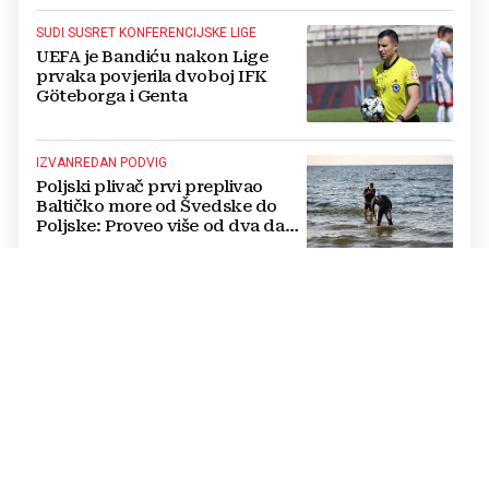
SUDI SUSRET KONFERENCIJSKE LIGE
UEFA je Bandiću nakon Lige
prvaka povjerila dvoboj IFK
Göteborga i Genta
IZVANREDAN PODVIG
Poljski plivač prvi preplivao
Baltičko more od Švedske do
Poljske: Proveo više od dva dana
u vodi
NATJECANJE U CIMU
Nastavljena uzbuđenja na Ligi
mjesnih zajednica grada
Mostara
TRAGEDIJA U BORILAČKOM SPORTU
Preminuo MMA borac u 34.
godini, pronađen mrtav u svom
domu